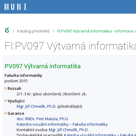
P
P
P
P
ř
ř
ř
ř
e
e
e
e
s
s
s
s
k
k
k
k
o
o
o
o
>
>
Katalog předmětů
FI:PV097 Výtvarná informatika - Informace
č
č
č
č
i
i
i
i
FI:PV097 Výtvarná informatik
t
t
t
t
n
n
n
n
a
a
a
a
h
h
o
p
PV097 Výtvarná informatika
o
l
b
a
r
a
s
t
Fakulta informatiky
n
v
a
i
podzim 2015
í
i
h
č
Rozsah
l
č
k
2/1. 3 kr. (plus ukončení). Ukončení: zk.
i
k
u
Vyučující
š
u
Mgr. Jiří Chmelík, Ph.D.
(přednášející)
t
u
Garance
doc. RNDr. Petr Matula, Ph.D.
Katedra vizuální informatiky – Fakulta informatiky
Kontaktní osoba:
Mgr. Jiří Chmelík, Ph.D.
Dodavatelské pracoviště:
Katedra vizuální informatiky – Fakulta 