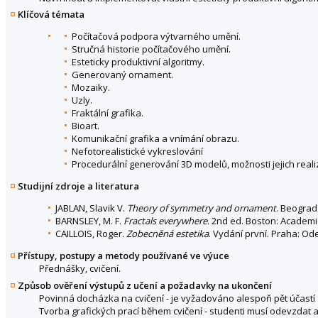
Klíčová témata
Počítačová podpora výtvarného umění.
Stručná historie počítačového umění.
Esteticky produktivní algoritmy.
Generovaný ornament.
Mozaiky.
Uzly.
Fraktální grafika.
Bioart.
Komunikační grafika a vnímání obrazu.
Nefotorealistické vykreslování
Procedurální generování 3D modelů, možnosti jejich realiza
Studijní zdroje a literatura
JABLAN, Slavik V.
Theory of symmetry and ornament
. Beograd:
BARNSLEY, M. F.
Fractals everywhere
. 2nd ed. Boston: Academi
CAILLOIS, Roger.
Zobecněná estetika
. Vydání první. Praha: Ode
Přístupy, postupy a metody používané ve výuce
Přednášky, cvičení.
Způsob ověření výstupů z učení a požadavky na ukončení
Povinná docházka na cvičení - je vyžadováno alespoň pět účastí
Tvorba grafických prací během cvičení - studenti musí odevzdat a