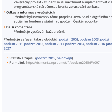
Závěrečný projekt - studenti musí navrhnout a implementovat vlast
programátorská náročnost a kvalita zpracování aplikace.
Odkaz a informace vyučujících
Předmět byl inovován v rámci projektu OPVK Studio digitálního so
sociálním fondem a státním rozpočtem České republiky.
Další komentáře
Předmět je vyučován každoročně.
Předmět je zařazen také v obdobích
podzim 2002
,
podzim 2003
,
podzim
podzim 2011
,
podzim 2012
,
podzim 2013
,
podzim 2014
,
podzim 2016
,
jar
2027
.
Statistika zápisu (
podzim 2015
,
nejnovější
)
Permalink:
https://is.muni.cz/predmet/fi/podzim2015/PV097