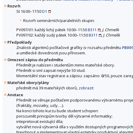
Rozvrh
St 16:00–17:50
D1
Rozvrh seminárních/paralelních skupin:
PV097/01: každý lichý pátek 10:00–11:50
B311
,
J. Chmelík
PV097/02: každý sudý pátek 10:00–11:50
B311
,
J. Chmelík
Předpoklady
Znalosti algoritmů počítačové grafiky (v rozsahu předmětu
PB00
a umělecké dovednosti jsou přínosem.
Omezení zápisu do předmětu
Předmět je nabízen i studentům mimo mateřské obory.
Předmět si smí zapsat nejvýše 50 stud.
Momentální stav registrace a zápisu: zapsáno:
0
/50, pouze zareg
Mateřské obory/plány
předmět má 39 mateřských oborů,
zobrazit
Anotace
Předmět se věnuje počítačem podporovanému výtvarnému projevu. S
(fraktály, mozaiky, uzly, ...).
Na konci tohoto kurzu bude student schopen:
porozumět principům tvorby děl výtvarné informatiky;
intepretovat existující díla;
vytvářet nová výtvarná díla s využitím dostupných programových
Navrhnout a implementovat vlastní esteticky produktivní algoritm