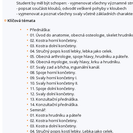
Student by měl být schopen: - vyjmenovat všechny významné str
- popsat součásti kloubů, odvodit veškeré pohyby v kloubech
- vyjmenovat a poznat všechny svaly včetně základních charakter
Klíčová témata
Přednáška:
01. Úvod do anatomie, obecná osteologie, skelet hrudník
02. Kostra horní končetiny.
03. Kostra dolní končetiny.
04. Stručný popis kostí lebky, lebka jako celek.
05. Obecná arthrologie, spoje hlavy, hrudníku a páteře.
06. Obecná myologie, svaly hlavy, krku a hrudníku.
07. Svaly zad a břicha, inguinální kanál.
08. Spoje horní končetiny.
09. Svaly horní končetiny I.
10. Svaly horní končetiny II.
11. Spoje dolní končetiny.
12. Svaly dolní končetiny.
13. Konzultační přednáška.
14. Konzultační přednáška.
Seminář:
01. Kostra hrudníku a páteře
02. Kostra horní končetiny.
03. Kostra dolní končetiny.
04. Stručný popis kostí lebky. Lebka jako celek.