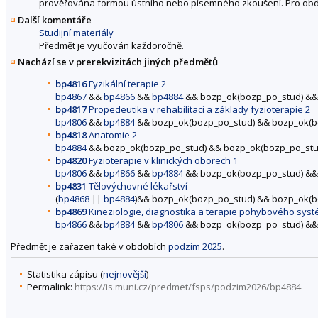
prověřována formou ústního nebo písemného zkoušení. Pro obdrž
Další komentáře
Studijní materiály
Předmět je vyučován každoročně.
Nachází se v prerekvizitách jiných předmětů
bp4816
Fyzikální terapie 2
bp4867
&&
bp4866
&&
bp4884
&& bozp_ok(bozp_po_stud) &&
bp4817
Propedeutika v rehabilitaci a základy fyzioterapie 2
bp4806
&&
bp4884
&& bozp_ok(bozp_po_stud) && bozp_ok(
bp4818
Anatomie 2
bp4884
&& bozp_ok(bozp_po_stud) && bozp_ok(bozp_po_st
bp4820
Fyzioterapie v klinických oborech 1
bp4806
&&
bp4866
&&
bp4884
&& bozp_ok(bozp_po_stud) &&
bp4831
Tělovýchovné lékařství
(
bp4868
||
bp4884
)&& bozp_ok(bozp_po_stud) && bozp_ok(
bp4869
Kineziologie, diagnostika a terapie pohybového sys
bp4866
&&
bp4884
&&
bp4806
&& bozp_ok(bozp_po_stud) &&
Předmět je zařazen také v obdobích
podzim 2025
.
Statistika zápisu (
nejnovější
)
Permalink:
https://is.muni.cz/predmet/fsps/podzim2026/bp4884