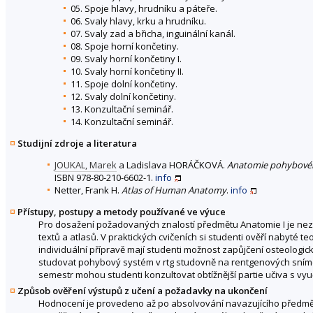
05. Spoje hlavy, hrudníku a páteře.
06. Svaly hlavy, krku a hrudníku.
07. Svaly zad a břicha, inguinální kanál.
08. Spoje horní končetiny.
09. Svaly horní končetiny I.
10. Svaly horní končetiny II.
11. Spoje dolní končetiny.
12. Svaly dolní končetiny.
13. Konzultační seminář.
14. Konzultační seminář.
Studijní zdroje a literatura
JOUKAL, Marek
a Ladislava HORÁČKOVÁ.
Anatomie pohybovéh
ISBN 978-80-210-6602-1.
info
Netter, Frank H.
Atlas of Human Anatomy
.
info
Přístupy, postupy a metody používané ve výuce
Pro dosažení požadovaných znalostí předmětu Anatomie I je nez
textů a atlasů. V praktických cvičeních si studenti ověří nabyté t
individuální přípravě mají studenti možnost zapůjčení osteolog
studovat pohybový systém v rtg studovně na rentgenových snímc
semestr mohou studenti konzultovat obtížnější partie učiva s vyuč
Způsob ověření výstupů z učení a požadavky na ukončení
Hodnocení je provedeno až po absolvování navazujícího předmětu