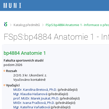
P
P
P
P
ř
ř
ř
ř
e
e
e
e
s
s
s
s
k
k
k
k
o
o
o
o
>
>
Katalog předmětů
FSpS:bp4884 Anatomie 1 - Informace o př
č
č
č
č
i
i
i
i
FSpS:bp4884 Anatomie 1 - I
t
t
t
t
n
n
n
n
a
a
a
a
h
h
o
p
bp4884 Anatomie 1
o
l
b
a
r
a
s
t
Fakulta sportovních studií
n
v
a
i
podzim 2026
í
i
h
č
Rozsah
l
č
k
2/2/0. 3 kr. Ukončení: z.
i
k
u
Vyučováno kontaktně
š
u
Vyučující
t
MUDr. Karolína Bretová, Ph.D.
(přednášející)
u
Mgr. Klaudia Hašanová
(přednášející)
prof. MUDr. Marek Joukal, Ph.D.
(přednášející)
MVDr. Ivana Pračková, Ph.D.
(přednášející)
Mgr. Kateřina Vaňatková
(přednášející)