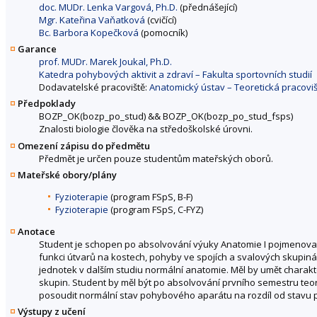
doc. MUDr. Lenka Vargová, Ph.D.
(přednášející)
Mgr. Kateřina Vaňatková
(cvičící)
Bc. Barbora Kopečková
(pomocník)
Garance
prof. MUDr. Marek Joukal, Ph.D.
Katedra pohybových aktivit a zdraví – Fakulta sportovních studií
Dodavatelské pracoviště:
Anatomický ústav – Teoretická pracoviš
Předpoklady
BOZP_OK(bozp_po_stud)
&&
BOZP_OK(bozp_po_stud_fsps)
Znalosti biologie člověka na středoškolské úrovni.
Omezení zápisu do předmětu
Předmět je určen pouze studentům mateřských oborů.
Mateřské obory/plány
Fyzioterapie
(program FSpS, B-F)
Fyzioterapie
(program FSpS, C-FYZ)
Anotace
Student je schopen po absolvování výuky Anatomie I pojmenovat
funkci útvarů na kostech, pohyby ve spojích a svalových skupiná
jednotek v dalším studiu normální anatomie. Měl by umět charakt
skupin. Student by měl být po absolvování prvního semestru teor
posoudit normální stav pohybového aparátu na rozdíl od stavu 
Výstupy z učení