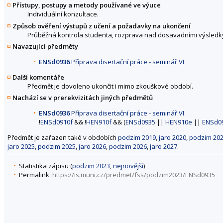
Přístupy, postupy a metody používané ve výuce
Individuální konzultace.
Způsob ověření výstupů z učení a požadavky na ukončení
Průběžná kontrola studenta, rozprava nad dosavadními výsledky
Navazující předměty
ENSd0936
Příprava disertační práce - seminář VI
Další komentáře
Předmět je dovoleno ukončit i mimo zkouškové období.
Nachází se v prerekvizitách jiných předmětů
ENSd0936
Příprava disertační práce - seminář VI
!
ENSd0910f
&& !
HEN910f
&& (
ENSd0935
||
HEN910e
||
ENSd0
Předmět je zařazen také v obdobích
podzim 2019
,
jaro 2020
,
podzim 20
jaro 2025
,
podzim 2025
,
jaro 2026
,
podzim 2026
,
jaro 2027
.
Statistika zápisu (
podzim 2023
,
nejnovější
)
Permalink:
https://is.muni.cz/predmet/fss/podzim2023/ENSd0935