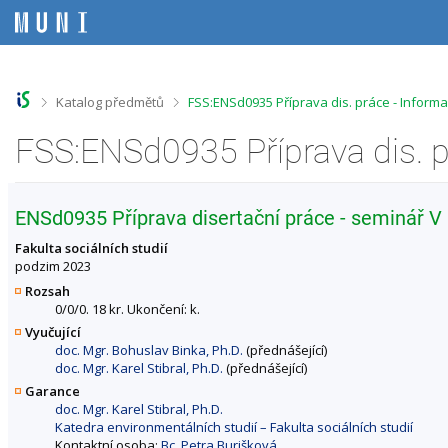
P
P
P
P
ř
ř
ř
ř
e
e
e
e
s
s
s
s
k
k
k
k
o
o
o
o
>
>
Katalog předmětů
FSS:ENSd0935 Příprava dis. práce - Inform
č
č
č
č
i
i
i
i
FSS:ENSd0935 Příprava dis. 
t
t
t
t
n
n
n
n
a
a
a
a
h
h
o
p
ENSd0935 Příprava disertační práce - seminář V
o
l
b
a
r
a
s
t
Fakulta sociálních studií
n
v
a
i
podzim 2023
í
i
h
č
Rozsah
l
č
k
0/0/0. 18 kr. Ukončení: k.
i
k
u
Vyučující
š
u
doc. Mgr. Bohuslav Binka, Ph.D.
(přednášející)
t
doc. Mgr. Karel Stibral, Ph.D.
(přednášející)
u
Garance
doc. Mgr. Karel Stibral, Ph.D.
Katedra environmentálních studií – Fakulta sociálních studií
Kontaktní osoba:
Bc. Petra Burišková