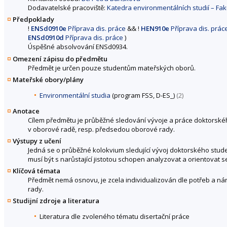
Dodavatelské pracoviště:
Katedra environmentálních studií – Faku
Předpoklady
!
ENSd0910e
Příprava dis. práce
&&
!
HEN910e
Příprava dis. prác
ENSd0910d
Příprava dis. práce
)
Úspěšné absolvování ENSd0934.
Omezení zápisu do předmětu
Předmět je určen pouze studentům mateřských oborů.
Mateřské obory/plány
Environmentální studia
(program FSS, D-ES_)
(2)
Anotace
Cílem předmětu je průběžné sledování vývoje a práce doktorskéh
v oborové radě, resp. předsedou oborové rady.
Výstupy z učení
Jedná se o průběžné kolokvium sledující vývoj doktorského stud
musí být s narůstající jistotou schopen analyzovat a orientovat s
Klíčová témata
Předmět nemá osnovu, je zcela individualizován dle potřeb a nár
rady.
Studijní zdroje a literatura
Literatura dle zvoleného tématu disertační práce