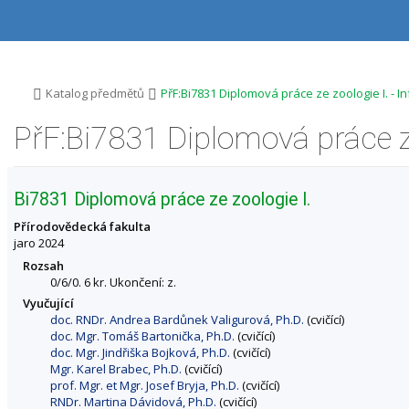
P
P
P
P
ř
ř
ř
ř
e
e
e
e
s
s
s
s
k
k
k
k
o
o
o
o
>
>
Katalog předmětů
PřF:Bi7831 Diplomová práce ze zoologie I. - 
č
č
č
č
i
i
i
i
t
t
t
t
n
n
n
n
a
a
a
a
h
h
o
p
Bi7831 Diplomová práce ze zoologie I.
o
l
b
a
r
a
s
t
Přírodovědecká fakulta
n
v
a
i
jaro 2024
í
i
h
č
Rozsah
l
č
k
0/6/0. 6 kr. Ukončení: z.
i
k
u
Vyučující
š
u
doc. RNDr. Andrea Bardůnek Valigurová, Ph.D.
(cvičící)
t
doc. Mgr. Tomáš Bartonička, Ph.D.
(cvičící)
u
doc. Mgr. Jindřiška Bojková, Ph.D.
(cvičící)
Mgr. Karel Brabec, Ph.D.
(cvičící)
prof. Mgr. et Mgr. Josef Bryja, Ph.D.
(cvičící)
RNDr. Martina Dávidová, Ph.D.
(cvičící)