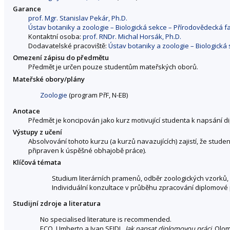
Garance
prof. Mgr. Stanislav Pekár, Ph.D.
Ústav botaniky a zoologie – Biologická sekce – Přírodovědecká f
Kontaktní osoba:
prof. RNDr. Michal Horsák, Ph.D.
Dodavatelské pracoviště:
Ústav botaniky a zoologie – Biologická
Omezení zápisu do předmětu
Předmět je určen pouze studentům mateřských oborů.
Mateřské obory/plány
Zoologie
(program PřF, N-EB)
Anotace
Předmět je koncipován jako kurz motivující studenta k napsání d
Výstupy z učení
Absolvování tohoto kurzu (a kurzů navazujících) zajistí, že stu
připraven k úspěšné obhajobě práce).
Klíčová témata
Studium literárních pramenů, odběr zoologických vzorků,
Individuální konzultace v průběhu zpracování diplomové 
Studijní zdroje a literatura
No specialised literature is recommended.
ECO, Umberto a Ivan SEIDL.
Jak napsat diplomovou práci
. Olom