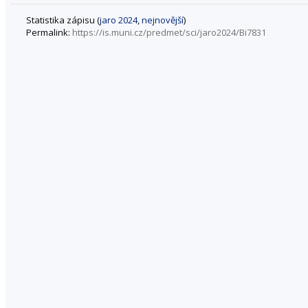
Statistika zápisu (
jaro 2024
,
nejnovější
)
Permalink:
https://is.muni.cz/predmet/sci/jaro2024/Bi7831