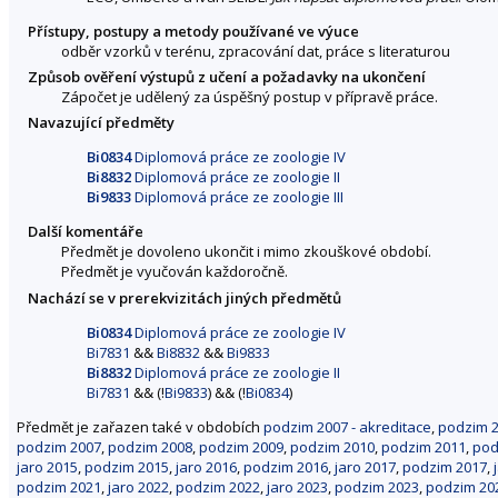
Přístupy, postupy a metody používané ve výuce
odběr vzorků v terénu, zpracování dat, práce s literaturou
Způsob ověření výstupů z učení a požadavky na ukončení
Zápočet je udělený za úspěšný postup v přípravě práce.
Navazující předměty
Bi0834
Diplomová práce ze zoologie IV
Bi8832
Diplomová práce ze zoologie II
Bi9833
Diplomová práce ze zoologie III
Další komentáře
Předmět je dovoleno ukončit i mimo zkouškové období.
Předmět je vyučován každoročně.
Nachází se v prerekvizitách jiných předmětů
Bi0834
Diplomová práce ze zoologie IV
Bi7831
&&
Bi8832
&&
Bi9833
Bi8832
Diplomová práce ze zoologie II
Bi7831
&& (!
Bi9833
) && (!
Bi0834
)
Předmět je zařazen také v obdobích
podzim 2007 - akreditace
,
podzim 2
podzim 2007
,
podzim 2008
,
podzim 2009
,
podzim 2010
,
podzim 2011
,
pod
jaro 2015
,
podzim 2015
,
jaro 2016
,
podzim 2016
,
jaro 2017
,
podzim 2017
,
podzim 2021
,
jaro 2022
,
podzim 2022
,
jaro 2023
,
podzim 2023
,
podzim 20