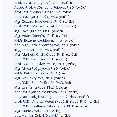
prof. MVDr. Iva Dyková, DrSc.
(cvičící)
Assoc. Prof. MVDr. Ivona Foitová, Ph.D.
(cvičící)
prof. RNDr. Milan Gelnar, CSc.
(cvičící)
doc. RNDr. Jan Helešic, Ph.D.
(cvičící)
Mgr. Zuzana Hiadlovská, Ph.D.
(cvičící)
prof. RNDr. Michal Horsák, Ph.D.
(cvičící)
Ing. Pavel Jurajda, Ph.D.
(cvičící)
Mgr. Adam Konečný, Ph.D.
(cvičící)
RNDr. Božena Koubková, Ph.D.
(cvičící)
doc. Mgr. Natália Martínková, Ph.D.
(cvičící)
Ing. Jakub Mrázek, Ph.D.
(cvičící)
Mgr. Markéta Ondračková, Ph.D.
(cvičící)
doc. RNDr. Petr Pařil, Ph.D.
(cvičící)
prof. Mgr. Stanislav Pekár, Ph.D.
(cvičící)
Mgr. Milica Požgayová, Ph.D.
(cvičící)
RNDr. Petr Procházka, Ph.D.
(cvičící)
Mgr. Iva Přikrylová, Ph.D.
(cvičící)
doc. RNDr. Zdeněk Řehák, Ph.D.
(cvičící)
Mgr. Eva Řehulková, Ph.D.
(cvičící)
doc. RNDr. Jana Schenková, Ph.D.
(cvičící)
doc. Dipl. Biol. Jiří Schlaghamerský, Ph.D.
(cvičící)
prof. RNDr. Andrea Vetešníková Šimková, PhD.
(cvičící)
doc. RNDr. Světlana Zahrádková, Ph.D.
(cvičící)
Mgr. Marie Zhai, Ph.D.
(cvičící)
doc. Mgr. Jan Zukal, Dr., MBA
(cvičící)