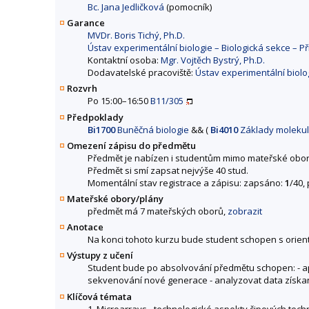
Bc. Jana Jedličková
(pomocník)
Garance
MVDr. Boris Tichý, Ph.D.
Ústav experimentální biologie – Biologická sekce – P
Kontaktní osoba:
Mgr. Vojtěch Bystrý, Ph.D.
Dodavatelské pracoviště:
Ústav experimentální biolo
Rozvrh
Po 15:00–16:50
B11/305
Předpoklady
Bi1700
Buněčná biologie
&&
(
Bi4010
Základy molekulá
Omezení zápisu do předmětu
Předmět je nabízen i studentům mimo mateřské obor
Předmět si smí zapsat nejvýše 40 stud.
Momentální stav registrace a zápisu: zapsáno:
1
/40,
Mateřské obory/plány
předmět má 7 mateřských oborů,
zobrazit
Anotace
Na konci tohoto kurzu bude student schopen s orien
Výstupy z učení
Student bude po absolvování předmětu schopen: - a
sekvenování nové generace - analyzovat data zís
Klíčová témata
1. Microarrays - technologické aspekty čipových tech