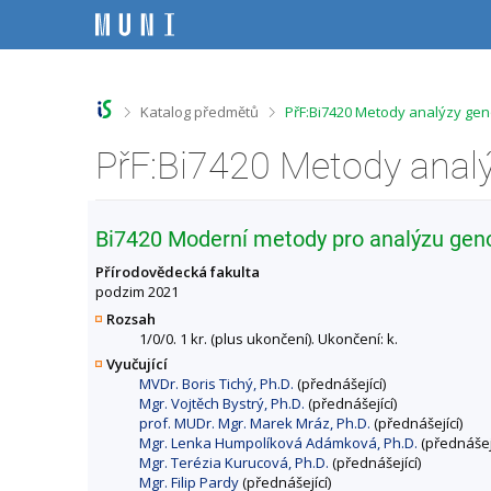
P
P
P
P
ř
ř
ř
ř
e
e
e
e
s
s
s
s
k
k
k
k
o
o
o
o
>
>
Katalog předmětů
PřF:Bi7420 Metody analýzy ge
č
č
č
č
i
i
i
i
t
t
t
t
n
n
n
n
a
a
a
a
h
h
o
p
Bi7420 Moderní metody pro analýzu ge
o
l
b
a
r
a
s
t
Přírodovědecká fakulta
n
v
a
i
podzim 2021
í
i
h
č
Rozsah
l
č
k
1/0/0. 1 kr. (plus ukončení). Ukončení: k.
i
k
u
Vyučující
š
u
MVDr. Boris Tichý, Ph.D.
(přednášející)
t
Mgr. Vojtěch Bystrý, Ph.D.
(přednášející)
u
prof. MUDr. Mgr. Marek Mráz, Ph.D.
(přednášející)
Mgr. Lenka Humpolíková Adámková, Ph.D.
(přednášejí
Mgr. Terézia Kurucová, Ph.D.
(přednášející)
Mgr. Filip Pardy
(přednášející)