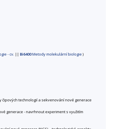
gie - cv.
||
Bi6400
Metody molekulární biologie
)
py čipových technologií a sekvenování nové generace
vé generace - navrhnout experiment s využitím
venování nové generace (NGS) – technologické aspekty