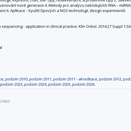
enování nové generace 4. Metody pro analýzu nekódujících RNA – miRNA, lnc
ní 6. Aplikace - Využití čipových a NGS technologií, design experimentů
sequencing - application in clinical practice. Klin Onkol. 2014;27 Suppl 1:S6
ní
ce
,
podzim 2010
,
podzim 2011
,
podzim 2011 - akreditace
,
podzim 2012
,
pod
,
podzim 2023
,
podzim 2024
,
podzim 2025
,
podzim 2026
.
Bi7420