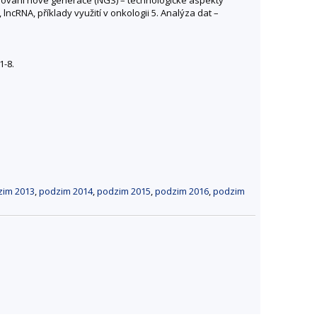
RNA, příklady využití v onkologii 5. Analýza dat –
1-8.
zim 2013
,
podzim 2014
,
podzim 2015
,
podzim 2016
,
podzim