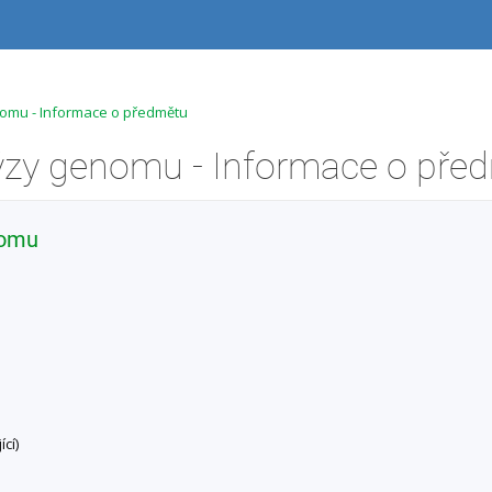
nomu - Informace o předmětu
nomu
cí)