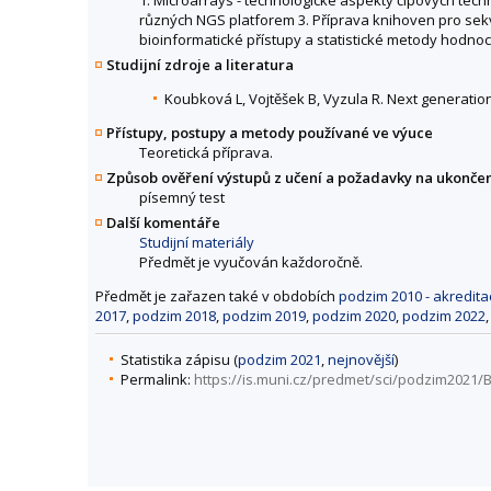
různých NGS platforem 3. Příprava knihoven pro sekv
bioinformatické přístupy a statistické metody hodnoce
Studijní zdroje a literatura
Koubková L, Vojtěšek B, Vyzula R. Next generation 
Přístupy, postupy a metody používané ve výuce
Teoretická příprava.
Způsob ověření výstupů z učení a požadavky na ukonče
písemný test
Další komentáře
Studijní materiály
Předmět je vyučován každoročně.
Předmět je zařazen také v obdobích
podzim 2010 - akredita
2017
,
podzim 2018
,
podzim 2019
,
podzim 2020
,
podzim 2022
Statistika zápisu (
podzim 2021
,
nejnovější
)
Permalink:
https://is.muni.cz/predmet/sci/podzim2021/