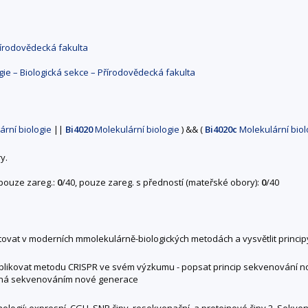
řírodovědecká fakulta
gie – Biologická sekce – Přírodovědecká fakulta
rní biologie
||
Bi4020
Molekulární biologie
)
&&
(
Bi4020c
Molekulární biolo
y.
 pouze zareg.:
0
/40, pouze zareg. s předností (mateřské obory):
0
/40
tovat v moderních mmolekulárně-biologických metodách a vysvětlit princi
plikovat metodu CRISPR ve svém výzkumu - popsat princip sekvenování no
kaná sekvenováním nové generace
nologií; expresní, CGH, SNP čipy, resekvenační, a proteinové čipy 2. Sek