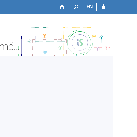
EN
PřF:Bi7420 Metody analýzy genomu - Informace o předmětu