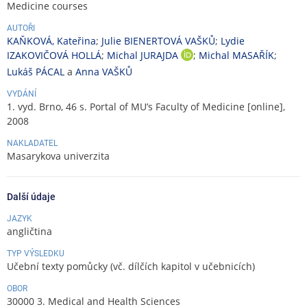
Medicine courses
AUTOŘI
KAŇKOVÁ, Kateřina
;
Julie BIENERTOVÁ VAŠKŮ
;
Lydie
IZAKOVIČOVÁ HOLLÁ
;
Michal JURAJDA
;
Michal MASAŘÍK
;
O
R
Lukáš PÁCAL
a
Anna VAŠKŮ
C
VYDÁNÍ
I
1. vyd. Brno, 46 s. Portal of MU’s Faculty of Medicine [online],
D
2008
NAKLADATEL
Masarykova univerzita
Další údaje
JAZYK
angličtina
TYP VÝSLEDKU
Učební texty pomůcky (vč. dílčích kapitol v učebnicích)
OBOR
30000 3. Medical and Health Sciences