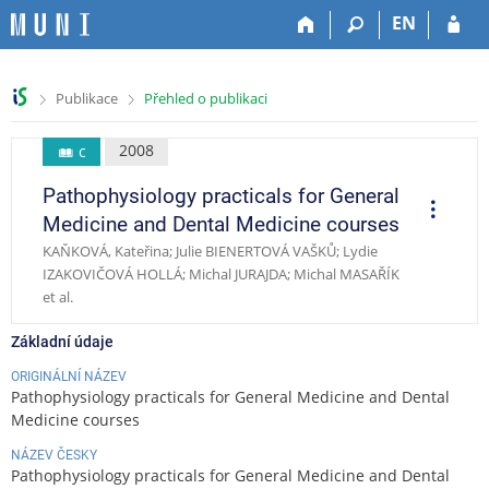
P
P
P
P
EN
ř
ř
ř
ř
e
e
e
e
s
s
s
s
>
>
Publikace
Přehled o publikaci
k
k
k
k
o
o
o
o
č
č
č
č
2008
c
i
i
i
i
Pathophysiology practicals for General
t
t
t
t
O
p
n
n
n
n
Medicine and Dental Medicine courses
e
a
a
a
a
r
KAŇKOVÁ, Kateřina; Julie BIENERTOVÁ VAŠKŮ; Lydie
a
h
h
o
p
IZAKOVIČOVÁ HOLLÁ; Michal JURAJDA; Michal MASAŘÍK
c
o
l
b
a
e
et al.
r
a
s
t
n
v
a
i
Základní údaje
í
i
h
č
l
č
k
ORIGINÁLNÍ NÁZEV
Pathophysiology practicals for General Medicine and Dental
i
k
u
Medicine courses
š
u
t
NÁZEV ČESKY
u
Pathophysiology practicals for General Medicine and Dental