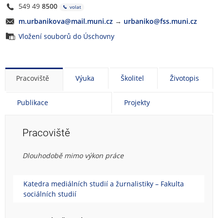
549 49
8500
volat
m.urbanikova@mail.muni.cz
→
urbaniko@fss.muni.cz
Vložení souborů do Úschovny
Pracoviště
Výuka
Školitel
Životopis
Publikace
Projekty
Pracoviště
Dlouhodobě mimo výkon práce
Katedra mediálních studií a žurnalistiky – Fakulta
sociálních studií