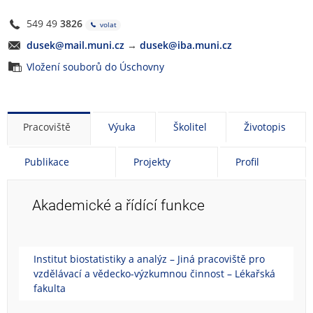
549 49
3826
volat
dusek@mail.muni.cz
→
dusek@iba.muni.cz
Vložení souborů do Úschovny
Pracoviště
Výuka
Školitel
Životopis
Publikace
Projekty
Profil
Akademické a řídící funkce
Institut biostatistiky a analýz – Jiná pracoviště pro
vzdělávací a vědecko-výzkumnou činnost – Lékařská
fakulta