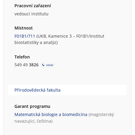
Pracovní zařazení
vedoucí institutu
Místnost
F01B1/711
(UKB, Kamenice 3 – F01B1/Institut
biostatistiky a analýz)
Telefon
549 49
3826
volat
Přírodovědecká fakulta
Garant programu
Matematická biologie a biomedicína
(magisterský
navazující, čeština)