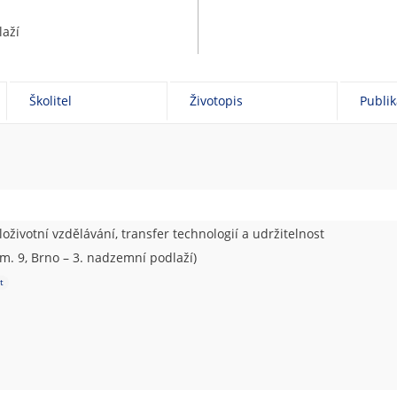
laží
Školitel
Životopis
Publi
oživotní vzdělávání, transfer technologií a udržitelnost
m. 9, Brno – 3. nadzemní podlaží)
t