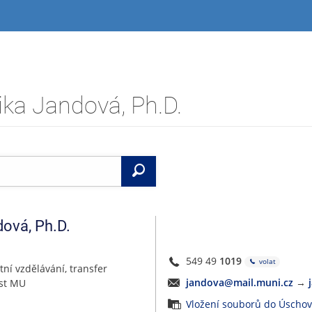
ika Jandová, Ph.D.
Vyhledat
dová
,
Ph.D.
549 49
1019
volat
tní vzdělávání, transfer
jandova@mail.muni.cz
→
ost MU
Vložení souborů do Úscho