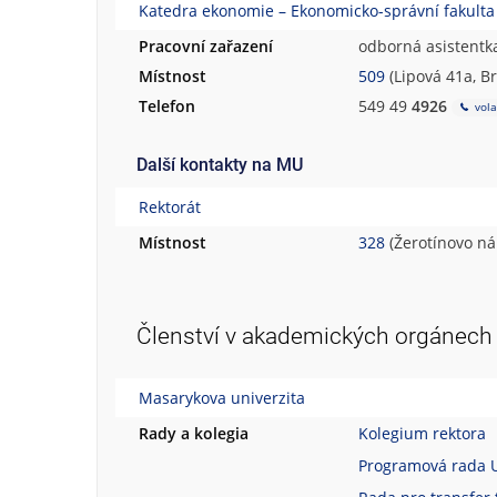
Katedra ekonomie – Ekonomicko-správní fakulta
Pracovní zařazení
odborná asistentk
Místnost
509
(Lipová 41a, B
Telefon
549 49
4926
vola
Další kontakty na MU
Rektorát
Místnost
328
(Žerotínovo ná
Členství v akademických orgánech
Masarykova univerzita
Rady a kolegia
Kolegium rektora
Programová rada Un