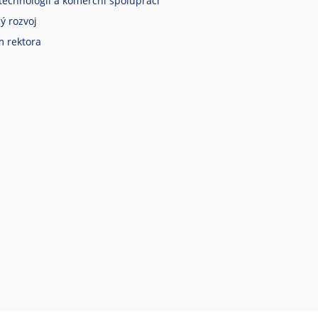
technologií a komerční spolupráci
ý rozvoj
m rektora