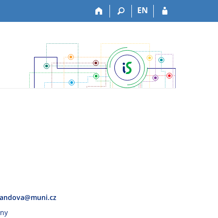
EN
jandova@muni.cz
vny