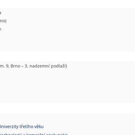
a
rno)
t
m. 9, Brno – 3. nadzemní podlaží)
iverzity třetího věku