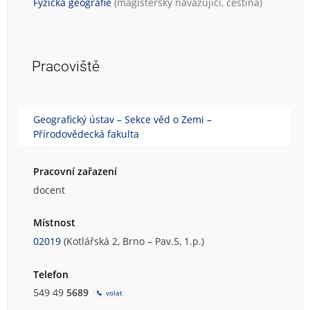
Fyzická geografie
(magisterský navazující, čeština)
Pracoviště
Geografický ústav – Sekce věd o Zemi –
Přírodovědecká fakulta
Pracovní zařazení
docent
Místnost
02019
(Kotlářská 2, Brno – Pav.5, 1.p.)
Telefon
549 49
5689
volat