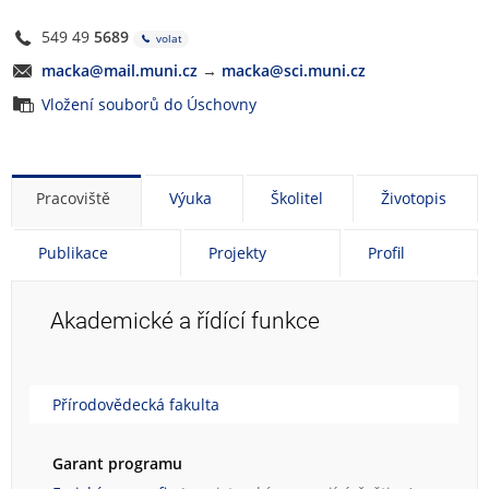
549 49
5689
volat
macka@mail.muni.cz
→
macka@sci.muni.cz
Vložení souborů do Úschovny
Pracoviště
Výuka
Školitel
Životopis
Publikace
Projekty
Profil
Akademické a řídící funkce
Přírodovědecká fakulta
Garant programu