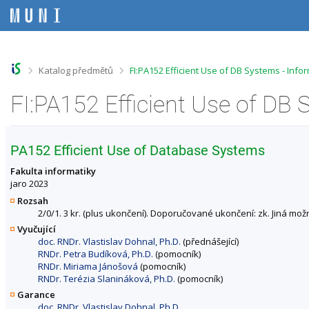
P
P
P
P
ř
ř
ř
ř
e
e
e
e
s
s
s
s
k
k
k
k
o
o
o
o
>
>
Katalog předmětů
FI:PA152 Efficient Use of DB Systems - Inf
č
č
č
č
i
i
i
i
FI:PA152 Efficient Use of DB
t
t
t
t
n
n
n
n
a
a
a
a
h
h
o
p
PA152 Efficient Use of Database Systems
o
l
b
a
r
a
s
t
Fakulta informatiky
n
v
a
i
jaro 2023
í
i
h
č
Rozsah
l
č
k
2/0/1. 3 kr. (plus ukončení). Doporučované ukončení: zk. Jiná mož
i
k
u
Vyučující
š
u
doc. RNDr. Vlastislav Dohnal, Ph.D.
(přednášející)
t
RNDr. Petra Budíková, Ph.D.
(pomocník)
u
RNDr. Miriama Jánošová
(pomocník)
RNDr. Terézia Slanináková, Ph.D.
(pomocník)
Garance
doc. RNDr. Vlastislav Dohnal, Ph.D.