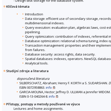
- Design disk storage for the database system.
Klíčová témata
Introduction
Data storage: efficient use of secondary storage, records,
multidimensional indexes.
Query execution: evaluation plan, algebraic laws, cost est
pipelining.
Query optimization: contribution of indexes, referential int
Database optimization: relational schema tuning, index o
Transaction management: properties and their implementat
from failures.
Database security: access rights, data security.
Spatial databases: indexes, operators. NewSQL databas
Analytical tools.
Studijní zdroje a literatura
doporučená literatura
SILBERSCHATZ, Abraham; Henry F. KORTH a S. SUDARSHAN.
D
ISBN 0072958863.
info
GARCIA-MOLINA, Hector; Jeffrey D. ULLMAN a Jennifer WIDOM
ISBN 0-13-040264-8.
info
Přístupy, postupy a metody používané ve výuce
Lectures and home assignments.