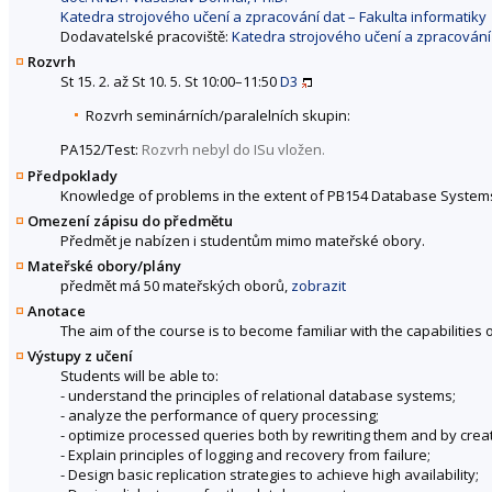
Katedra strojového učení a zpracování dat – Fakulta informatiky
Dodavatelské pracoviště:
Katedra strojového učení a zpracování 
Rozvrh
St 15. 2. až St 10. 5. St 10:00–11:50
D3
Rozvrh seminárních/paralelních skupin:
PA152/Test:
Rozvrh nebyl do ISu vložen.
Předpoklady
Knowledge of problems in the extent of PB154 Database Systems
Omezení zápisu do předmětu
Předmět je nabízen i studentům mimo mateřské obory.
Mateřské obory/plány
předmět má 50 mateřských oborů,
zobrazit
Anotace
The aim of the course is to become familiar with the capabilities 
Výstupy z učení
Students will be able to:
- understand the principles of relational database systems;
- analyze the performance of query processing;
- optimize processed queries both by rewriting them and by crea
- Explain principles of logging and recovery from failure;
- Design basic replication strategies to achieve high availability;