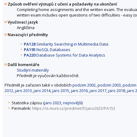
Způsob ověření výstupů z učení a požadavky na ukončení
Completing home assignments and the written exam. The evaluat
written exam includes open questions of two difficulties - easy
Vyučovací jazyk
Angličtina
Navazující předměty
PA128
Similarity Searching in Multimedia Data
PA195
NoSQL Databases
PA220
Database Systems for Data Analytics
Další komentáře
Studijní materiály
Předmět je vyučován každoročně.
Předmět je zařazen také v obdobích
podzim 2002
,
podzim 2003
,
podzim
2012
,
jaro 2013
,
jaro 2014
,
jaro 2015
,
jaro 2016
,
jaro 2017
,
jaro 2018
,
jaro 
Statistika zápisu (
jaro 2023
,
nejnovější
)
Permalink:
https://is.muni.cz/predmet/fi/jaro2023/PA152