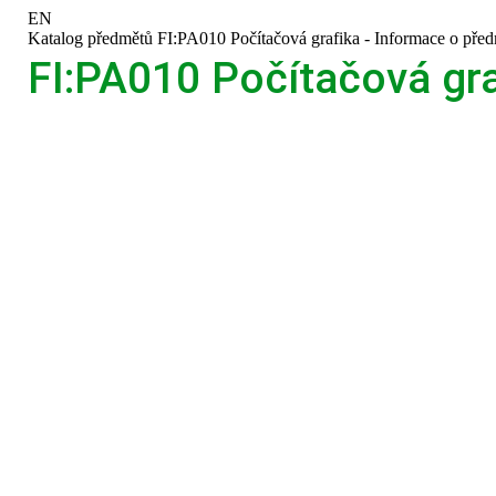
Přeskočit
Přeskočit
Přeskočit
Přeskočit
EN
na
na
na
na
>
Katalog předmětů
>
FI:PA010 Počítačová grafika - Informace o pře
horní
hlavičku
obsah
patičku
FI:PA010 Počítačová gra
lištu