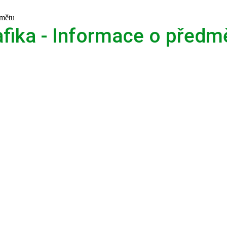
dmětu
fika - Informace o předm