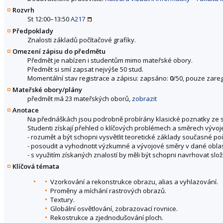
Rozvrh
St 12:00–13:50
A217
Předpoklady
Znalosti základů počítačové grafiky.
Omezení zápisu do předmětu
Předmět je nabízen i studentům mimo mateřské obory.
Předmět si smí zapsat nejvýše 50 stud.
Momentální stav registrace a zápisu: zapsáno:
0
/50, pouze zareg
Mateřské obory/plány
předmět má 23 mateřských oborů,
zobrazit
Anotace
Na přednáškách jsou podrobně probírány klasické poznatky ze st
Studenti získají přehled o klíčových problémech a směrech vývoj
- rozumět a být schopni vysvětlit teoretické základy současné poč
- posoudit a vyhodnotit výzkumné a vývojové směry v dané oblas
- s využitím získaných znalostí by měli být schopni navrhovat slo
Klíčová témata
Vzorkování a rekonstrukce obrazu, alias a vyhlazování.
Proměny a míchání rastrových obrazů.
Textury.
Globální osvětlování, zobrazovací rovnice.
Rekostrukce a zjednodušování ploch.