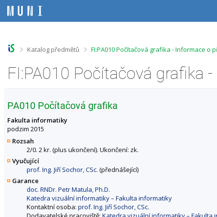
P
P
P
P
ř
ř
ř
ř
e
e
e
e
s
s
s
s
k
k
k
k
o
o
o
o
>
>
Katalog předmětů
FI:PA010 Počítačová grafika - Informace o 
č
č
č
č
i
i
i
i
FI:PA010 Počítačová grafika 
t
t
t
t
n
n
n
n
a
a
a
a
h
h
o
p
PA010 Počítačová grafika
o
l
b
a
r
a
s
t
Fakulta informatiky
n
v
a
i
podzim 2015
í
i
h
č
Rozsah
l
č
k
2/0. 2 kr. (plus ukončení). Ukončení: zk.
i
k
u
Vyučující
š
u
prof. Ing. Jiří Sochor, CSc.
(přednášející)
t
u
Garance
doc. RNDr. Petr Matula, Ph.D.
Katedra vizuální informatiky – Fakulta informatiky
Kontaktní osoba:
prof. Ing. Jiří Sochor, CSc.
Dodavatelské pracoviště:
Katedra vizuální informatiky – Fakulta 