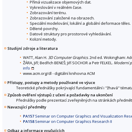
Přímá vizualizace objemových dat.
Vykreslování v reálném čase.
Zobrazování terénu.
Zobrazování založené na obrazech.
Speciální modelování, lokální a globální deformace těles.
Dělené povrchy.
Datové struktury pro prostorové vyhledávání.
Kolizní metody.
Studijní zdroje a literatura
WATT, Alan H.
3D Computer Graphics
. 2nd ed. Wokingham: Add
ŽÁRA, Jiří; Bedřich BENEŠ; Jiří SOCHOR a Petr FELKEL.
Moderní p
info
www.acm.org/dl - digitální knihovna ACM
Přístupy, postupy a metody používané ve výuce
Teoretické přednášky pokrývající fundamentální i "žhavá" téma
Způsob ověření výstupů z učení a požadavky na ukončení
Přednášky podle prezentací zveřejněných na stránkách předmět
Navazující předměty
PA157
Seminar on Computer Graphics and Visualization Res
PA158
Seminar on Computer Graphics Research II
Odkaz a informace vyučujících