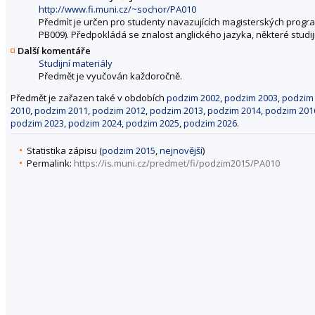
http://www.fi.muni.cz/~sochor/PA010
Předmìt je určen pro studenty navazujících magisterských progra
PB009). Předpokládá se znalost anglického jazyka, některé studi
Další komentáře
Studijní materiály
Předmět je vyučován každoročně.
Předmět je zařazen také v obdobích
podzim 2002
,
podzim 2003
,
podzim
2010
,
podzim 2011
,
podzim 2012
,
podzim 2013
,
podzim 2014
,
podzim 201
podzim 2023
,
podzim 2024
,
podzim 2025
,
podzim 2026
.
Statistika zápisu (
podzim 2015
,
nejnovější
)
Permalink:
https://is.muni.cz/predmet/fi/podzim2015/PA010