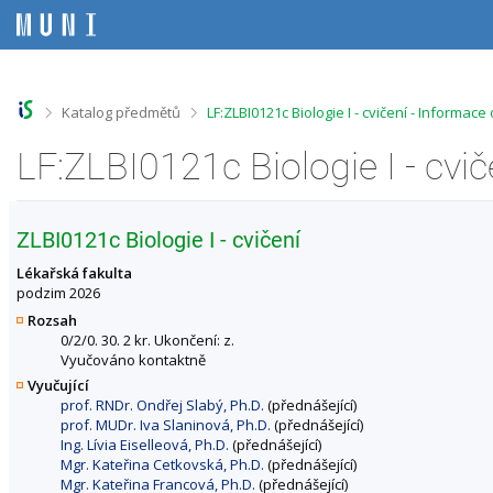
P
P
P
P
ř
ř
ř
ř
e
e
e
e
s
s
s
s
k
k
k
k
o
o
o
o
>
>
Katalog předmětů
LF:ZLBI0121c Biologie I - cvičení - Informac
č
č
č
č
i
i
i
i
LF:ZLBI0121c Biologie I - cvi
t
t
t
t
n
n
n
n
a
a
a
a
h
h
o
p
ZLBI0121c Biologie I - cvičení
o
l
b
a
r
a
s
t
Lékařská fakulta
n
v
a
i
podzim 2026
í
i
h
č
Rozsah
l
č
k
0/2/0. 30. 2 kr. Ukončení: z.
i
k
u
Vyučováno kontaktně
š
u
Vyučující
t
prof. RNDr. Ondřej Slabý, Ph.D.
(přednášející)
u
prof. MUDr. Iva Slaninová, Ph.D.
(přednášející)
Ing. Lívia Eiselleová, Ph.D.
(přednášející)
Mgr. Kateřina Cetkovská, Ph.D.
(přednášející)
Mgr. Kateřina Francová, Ph.D.
(přednášející)