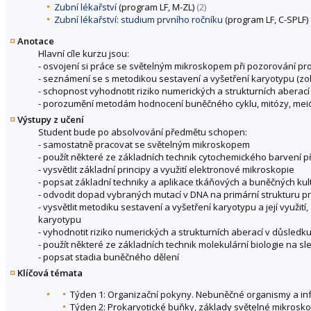
Zubní lékařství
(program LF, M-ZL)
(2)
Zubní lékařství: studium prvního ročníku
(program LF, C-SPLF)
Anotace
Hlavní cíle kurzu jsou:
- osvojení si práce se světelným mikroskopem při pozorování pr
- seznámení se s metodikou sestavení a vyšetření karyotypu (zo
- schopnost vyhodnotit riziko numerických a strukturních aberac
- porozumění metodám hodnocení buněčného cyklu, mitózy, mei
Výstupy z učení
Student bude po absolvování předmětu schopen:
- samostatně pracovat se světelným mikroskopem
- použít některé ze základních technik cytochemického barvení př
- vysvětlit základní principy a využití elektronové mikroskopie
- popsat základní techniky a aplikace tkáňových a buněčných kul
- odvodit dopad vybraných mutací v DNA na primární strukturu p
- vysvětlit metodiku sestavení a vyšetření karyotypu a její využi
karyotypu
- vyhodnotit riziko numerických a strukturních aberací v důsled
- použít některé ze základních technik molekulární biologie na 
- popsat stadia buněčného dělení
Klíčová témata
Týden 1: Organizační pokyny. Nebuněčné organismy a inf
Týden 2: Prokaryotické buňky, základy světelné mikrosk