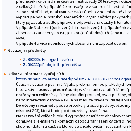
přednášek i cvičení dané části semestru, vždy 20 testových otáz
z celkových 40). V případě, že neuspějete v kontrolních testech 
Za pozdní příchod, neaktivitu ve cvičení nebo 2 neomluvené abs
vypracujte podle instrukcí uvedených v organizačních pokynech p
který jej zadal, a buďte připraveni odpovídat na otázky k tématu 
V případě 3 absencí (omluvených i neomluvených; případně více
absence a zaneseny do ISu) je ukončení předmětu řešeno individ
výše).
V případě 4 a více neomluvených absencí není zápočet udělen.
Navazující předměty
ZLBI0222c
Biologie II - cvičení
ZLBI0222p
Biologie II - přednáška
Odkaz a informace vyučujících
https://is.muni.cz/auth/el/med/podzim2025/ZLBI0121c/index.qw
Účast na výuce je povinná. Výuka probíhá formou praktických cvi
Interaktivní osnova předmětu
: https://is.muni.cz/auth/el/med
Potřeby pro cvičení:
vytištěný aktuální protokol, psací potřeby, p
nebo Interaktivní osnovy v ISu a nastudujte předem. Pláště a vla
Do učebny si vezměte
pouze protokoly a psací potřeby, všechny o
místnost 203), která bude po dobu výuky uzamčena.
Nahrazování cvičení:
Pokud výjimečně nemůžete absolvovat prakt
domluvte si e-mailem s kontaktní osobou nahrazení cvičení s j
skupinu (datum a čas), se kterou se chcete cvičení zúčastnit (viz