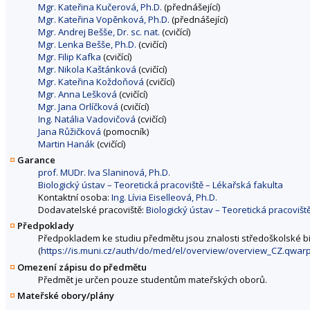
Mgr. Kateřina Kučerová, Ph.D.
(přednášející)
Mgr. Kateřina Vopěnková, Ph.D.
(přednášející)
Mgr. Andrej Bešše, Dr. sc. nat.
(cvičící)
Mgr. Lenka Bešše, Ph.D.
(cvičící)
Mgr. Filip Kafka
(cvičící)
Mgr. Nikola Kaštánková
(cvičící)
Mgr. Kateřina Koždoňová
(cvičící)
Mgr. Anna Lešková
(cvičící)
Mgr. Jana Orlíčková
(cvičící)
Ing. Natália Vadovičová
(cvičící)
Jana Růžičková
(pomocník)
Martin Hanák
(cvičící)
Garance
prof. MUDr. Iva Slaninová, Ph.D.
Biologický ústav – Teoretická pracoviště – Lékařská fakulta
Kontaktní osoba:
Ing. Lívia Eiselleová, Ph.D.
Dodavatelské pracoviště:
Biologický ústav – Teoretická pracovišt
Předpoklady
Předpokladem ke studiu předmětu jsou znalosti středoškolské bi
(
https://is.muni.cz/auth/do/med/el/overview/overview_CZ.qwar
Omezení zápisu do předmětu
Předmět je určen pouze studentům mateřských oborů.
Mateřské obory/plány