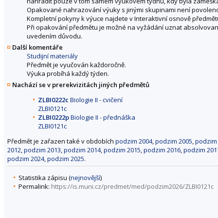
nahradit pouze v tom samém výukovém týdnu, kdy byla zameškán
Opakované nahrazování výuky s jinými skupinami není povolen
Kompletní pokyny k výuce najdete v Interaktivní osnově předmět
Při opakování předmětu je možné na vyžádání uznat absolvovano
uvedením důvodu.
Další komentáře
Studijní materiály
Předmět je vyučován každoročně.
Výuka probíhá každý týden.
Nachází se v prerekvizitách jiných předmětů
ZLBI0222c
Biologie II - cvičení
ZLBI0121c
ZLBI0222p
Biologie II - přednáška
ZLBI0121c
Předmět je zařazen také v obdobích
podzim 2004
,
podzim 2005
,
podzim
2012
,
podzim 2013
,
podzim 2014
,
podzim 2015
,
podzim 2016
,
podzim 201
podzim 2024
,
podzim 2025
.
Statistika zápisu (
nejnovější
)
Permalink:
https://is.muni.cz/predmet/med/podzim2026/ZLBI0121c