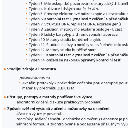
Týden 3: Mikroskopické pozorování eukaryotických buně
Týden 4: Kultivace lidských buněk
in vitro
Týden 5: Principy elektronové mikroskopie a ultrastruktu
Týden 6:
Kontrolní test 1 (znalosti z cvičení a přednáše
Týden 7: Struktura DNA, replikace DNA, exprese genů
Týden 8: Základní metody molekulární biologie - I. část
Týden 9: Lidský karyotyp a chromozomální aberace
Týden 10: Metody studia buněčného cyklu
Týden 11: Studium mitózy a meiózy ve světelném mikros
Týden 12: Metody studia buněčné smrti
Týden 13:
Kontrolní test 2 (znalosti z cvičení a přednáš
Týden 14: cvičení se nekonají/
opravný kontrolní test
Studijní zdroje a literatura
povinná literatura
Aktuální protokoly k praktickým cvičením jsou dostupné pouz
materiály předmětu ZLBI0121c
Přístupy, postupy a metody používané ve výuce
laboratorní cvičení, diskuze praktických problémů
Způsob ověření výstupů z učení a požadavky na ukončení
Účast na výuce je povinná.
Podmínky udělení zápočtu: docházka do cvičení (1 absence je p
náhradní formou) a zkontrolované a podepsané příslušnými vyuč