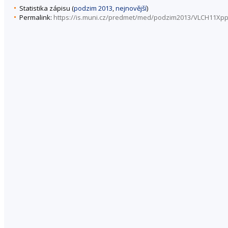
Statistika zápisu (
podzim 2013
,
nejnovější
)
Permalink:
https://is.muni.cz/predmet/med/podzim2013/VLCH11Xp