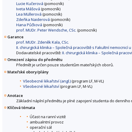
Lucie Kučerová
(pomocník)
Iveta Mášová
(pomocník)
Lea Müllerová
(pomocník)
Zdeňka Naiderová
(pomocník)
Hana Půčková
(pomocník)
prof. MUDr. Peter Wendsche, CSc.
(pomocník)
Garance
prof. MUDr. Zdeněk Kala, CSc.
II. chirurgická klinika – Společná pracoviště s Fakultní nemocnicí 
Dodavatelské pracoviště:
II. chirurgická klinika – Společná praco
Omezení zápisu do předmětu
Předmět je určen pouze studentům mateřských oborů.
Mateřské obory/plány
Všeobecné lékařství (angl.)
(program LF, M-VL)
Všeobecné lékařství
(program LF, M-VL)
Anotace
Základní náplní předmětu je plné zapojení studenta do denního r
Klíčová témata
Účast na ranní vizitě
ambualntní provoz
operační sál