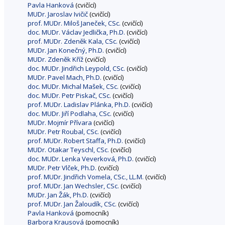
Pavla Hanková
(cvičící)
MUDr. Jaroslav Ivičič
(cvičící)
prof. MUDr. Miloš Janeček, CSc.
(cvičící)
doc. MUDr. Václav Jedlička, Ph.D.
(cvičící)
prof. MUDr. Zdeněk Kala, CSc.
(cvičící)
MUDr. Jan Konečný, Ph.D.
(cvičící)
MUDr. Zdeněk Kříž
(cvičící)
doc. MUDr. Jindřich Leypold, CSc.
(cvičící)
MUDr. Pavel Mach, Ph.D.
(cvičící)
doc. MUDr. Michal Mašek, CSc.
(cvičící)
doc. MUDr. Petr Piskač, CSc.
(cvičící)
prof. MUDr. Ladislav Plánka, Ph.D.
(cvičící)
doc. MUDr. Jiří Podlaha, CSc.
(cvičící)
MUDr. Mojmír Přívara
(cvičící)
MUDr. Petr Roubal, CSc.
(cvičící)
prof. MUDr. Robert Staffa, Ph.D.
(cvičící)
MUDr. Otakar Teyschl, CSc.
(cvičící)
doc. MUDr. Lenka Veverková, Ph.D.
(cvičící)
MUDr. Petr Vlček, Ph.D.
(cvičící)
prof. MUDr. Jindřich Vomela, CSc., LL.M.
(cvičící)
prof. MUDr. Jan Wechsler, CSc.
(cvičící)
MUDr. Jan Žák, Ph.D.
(cvičící)
prof. MUDr. Jan Žaloudík, CSc.
(cvičící)
Pavla Hanková
(pomocník)
Barbora Krausová
(pomocník)