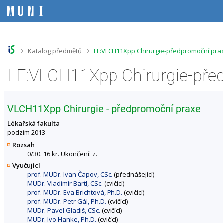
P
P
P
P
ř
ř
ř
ř
e
e
e
e
s
s
s
s
k
k
k
k
o
o
o
o
>
>
Katalog předmětů
LF:VLCH11Xpp Chirurgie-předpromoční prax
č
č
č
č
i
i
i
i
t
t
t
t
n
n
n
n
a
a
a
a
h
h
o
p
VLCH11Xpp Chirurgie - předpromoční praxe
o
l
b
a
r
a
s
t
Lékařská fakulta
n
v
a
i
podzim 2013
í
i
h
č
Rozsah
l
č
k
0/30. 16 kr. Ukončení: z.
i
k
u
Vyučující
š
u
prof. MUDr. Ivan Čapov, CSc.
(přednášející)
t
MUDr. Vladimír Bartl, CSc.
(cvičící)
u
prof. MUDr. Eva Brichtová, Ph.D.
(cvičící)
prof. MUDr. Petr Gál, Ph.D.
(cvičící)
MUDr. Pavel Gladiš, CSc.
(cvičící)
MUDr. Ivo Hanke, Ph.D.
(cvičící)