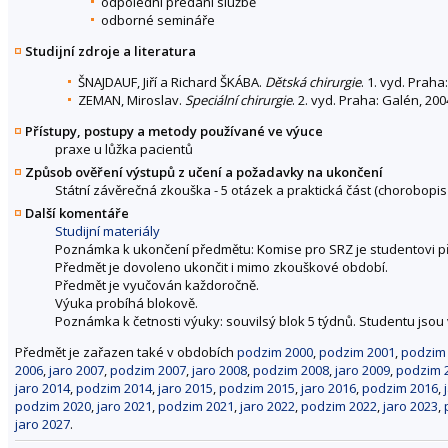
odpolední předání službě
odborné semináře
Studijní zdroje a literatura
ŠNAJDAUF, Jiří a Richard ŠKÁBA.
Dětská chirurgie
. 1. vyd. Prah
ZEMAN, Miroslav.
Speciální chirurgie
. 2. vyd. Praha: Galén, 200
Přístupy, postupy a metody používané ve výuce
praxe u lůžka pacientů
Způsob ověření výstupů z učení a požadavky na ukončení
Státní závěrečná zkouška - 5 otázek a praktická část (chorobopis -
Další komentáře
Studijní materiály
Poznámka k ukončení předmětu: Komise pro SRZ je studentovi p
Předmět je dovoleno ukončit i mimo zkouškové období.
Předmět je vyučován každoročně.
Výuka probíhá blokově.
Poznámka k četnosti výuky: souvilsý blok 5 týdnů. Studentu jsou
Předmět je zařazen také v obdobích
podzim 2000
,
podzim 2001
,
podzim
2006
,
jaro 2007
,
podzim 2007
,
jaro 2008
,
podzim 2008
,
jaro 2009
,
podzim 
jaro 2014
,
podzim 2014
,
jaro 2015
,
podzim 2015
,
jaro 2016
,
podzim 2016
,
podzim 2020
,
jaro 2021
,
podzim 2021
,
jaro 2022
,
podzim 2022
,
jaro 2023
,
jaro 2027
.