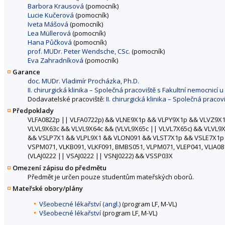
Barbora Krausová
(pomocník)
Lucie Kučerová
(pomocník)
Iveta Mášová
(pomocník)
Lea Müllerová
(pomocník)
Hana Půčková
(pomocník)
prof. MUDr. Peter Wendsche, CSc.
(pomocník)
Eva Zahradníková
(pomocník)
Garance
doc. MUDr. Vladimír Procházka, Ph.D.
II. chirurgická klinika – Společná pracoviště s Fakultní nemocnicí 
Dodavatelské pracoviště:
II. chirurgická klinika – Společná praco
Předpoklady
VLFA0822p || VLFA0722p) && VLNE9X1p && VLPY9X1p && VLVZ9X1
VLVL9X63c && VLVL9X64c && (VLVL9X65c || VLVL7X65c) && VLVL
&& VSLP7X1 && VLPL9X1 && VLON091 && VLST7X1p && VSLE7X1p &
VSPM071, VLKB091, VLKF091, BMBS051, VLPM071, VLEP041, VLIA08
(VLAJ0222 || VSAJ0222 || VSNJ0222) && VSSP03X
Omezení zápisu do předmětu
Předmět je určen pouze studentům mateřských oborů.
Mateřské obory/plány
Všeobecné lékařství (angl.)
(program LF, M-VL)
Všeobecné lékařství
(program LF, M-VL)