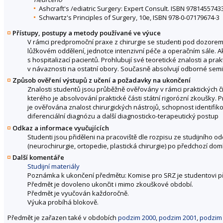
Ashcraft's /ediatric Surgery: Expert Consult. ISBN 9781455743
Schwartz's Principles of Surgery, 10e, ISBN 978-0-07179674-3
Přístupy, postupy a metody používané ve výuce
V rámci predpromoční praxe z chirurgie se studenti pod dozorem 
lůžkovém oddělení, jednotce intenzivní péče a operačním sále. Akt
s hospitalizací pacientů. Prohlubují své teoretické znalosti a pra
v návaznosti na ostatní obory. Současně absolvují odborné semi
Způsob ověření výstupů z učení a požadavky na ukončení
Znalosti studentů jsou průběžně ověřovány v rámci praktických
kterého je absolvování praktické části státní rigorózní zkoušky. Pr
je ověřována znalost chirurgických nástrojů, schopnost identifik
diferenciální diagnózu a další diagnosticko-terapeutický postup
Odkaz a informace vyučujících
Studenti jsou přiděleni na pracoviště dle rozpisu ze studijního o
(neurochirurgie, ortopedie, plastická chirurgie) po předchozí dom
Další komentáře
Studijní materiály
Poznámka k ukončení předmětu: Komise pro SRZ je studentovi p
Předmět je dovoleno ukončit i mimo zkouškové období.
Předmět je vyučován každoročně.
Výuka probíhá blokově.
Předmět je zařazen také v obdobích
podzim 2000
,
podzim 2001
,
podzim