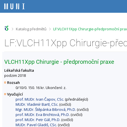
P
P
P
P
ř
ř
ř
ř
e
e
e
e
s
s
s
s
k
k
k
k
o
o
o
o
>
>
Katalog předmětů
LF:VLCH11Xpp Chirurgie-předpromoční prax
č
č
č
č
i
i
i
i
t
t
t
t
n
n
n
n
a
a
a
a
h
h
o
p
VLCH11Xpp Chirurgie - předpromoční praxe
o
l
b
a
r
a
s
t
Lékařská fakulta
n
v
a
i
podzim 2018
í
i
h
č
Rozsah
l
č
k
0/10/0. 150. 16 kr. Ukončení: z.
i
k
u
Vyučující
š
u
prof. MUDr. Ivan Čapov, CSc.
(přednášející)
t
MUDr. Vladimír Bartl, CSc.
(cvičící)
u
Mgr. MUDr. Štěpánka Bibrová, Ph.D.
(cvičící)
prof. MUDr. Eva Brichtová, Ph.D.
(cvičící)
prof. MUDr. Petr Gál, Ph.D.
(cvičící)
MUDr. Pavel Gladiš, CSc.
(cvičící)