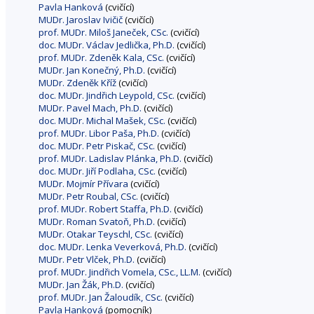
Pavla Hanková
(cvičící)
MUDr. Jaroslav Ivičič
(cvičící)
prof. MUDr. Miloš Janeček, CSc.
(cvičící)
doc. MUDr. Václav Jedlička, Ph.D.
(cvičící)
prof. MUDr. Zdeněk Kala, CSc.
(cvičící)
MUDr. Jan Konečný, Ph.D.
(cvičící)
MUDr. Zdeněk Kříž
(cvičící)
doc. MUDr. Jindřich Leypold, CSc.
(cvičící)
MUDr. Pavel Mach, Ph.D.
(cvičící)
doc. MUDr. Michal Mašek, CSc.
(cvičící)
prof. MUDr. Libor Paša, Ph.D.
(cvičící)
doc. MUDr. Petr Piskač, CSc.
(cvičící)
prof. MUDr. Ladislav Plánka, Ph.D.
(cvičící)
doc. MUDr. Jiří Podlaha, CSc.
(cvičící)
MUDr. Mojmír Přívara
(cvičící)
MUDr. Petr Roubal, CSc.
(cvičící)
prof. MUDr. Robert Staffa, Ph.D.
(cvičící)
MUDr. Roman Svatoň, Ph.D.
(cvičící)
MUDr. Otakar Teyschl, CSc.
(cvičící)
doc. MUDr. Lenka Veverková, Ph.D.
(cvičící)
MUDr. Petr Vlček, Ph.D.
(cvičící)
prof. MUDr. Jindřich Vomela, CSc., LL.M.
(cvičící)
MUDr. Jan Žák, Ph.D.
(cvičící)
prof. MUDr. Jan Žaloudík, CSc.
(cvičící)
Pavla Hanková
(pomocník)