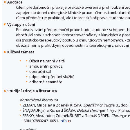
Anotace
Cílem předpromoční praxe je praktické ověření a prohloubení teor
zapojen do denní chirurgické klinické praxe - činnosti ambulant
cílem předmětu je praktická, ale i teoretická příprava studenta n
Výstupy z učení
Po absolvování předpromoční praxe bude student: • schopen chirurg
ohrožující stav. • schopen interpretovat nálezy z klinických a par
diagnosticko-terapeutický postup u chirurgických nemocných. • z
obeznámen s praktickými dovednostmi a teoretickými znalostmi 
Klíčová témata
Účast na ranní vizitě
ambualntní provoz
operační sál
odpolední předání službě
odborné semináře
Studijní zdroje a literatura
doporučená literatura
ZEMAN, Miroslav a Zdeněk KRŠKA.
Speciální chirurgie
. 3., dop
ŠNAJDAUF, Jiří a Richard ŠKÁBA.
Dětská chirurgie
. 1. vyd. Prah
FERKO, Alexander; Zdeněk ŠUBRT a Tomáš DĚDEK.
Chirurgie v
ISBN 9788024710051.
info
neurčeno