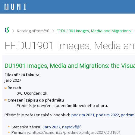
P
P
P
P
ř
ř
ř
ř
e
e
e
e
s
s
s
s
k
k
k
k
o
o
o
o
>
>
Katalog předmětů
FF:DU1901 Images, Media and Migrations: 
č
č
č
č
i
i
i
i
t
t
t
t
n
n
n
n
a
a
a
a
h
h
o
p
DU1901 Images, Media and Migrations: the Visua
o
l
b
a
r
a
s
t
Filozofická fakulta
n
v
a
i
jaro 2027
í
i
h
č
Rozsah
l
č
k
0/0. Ukončení: zk.
i
k
u
Omezení zápisu do předmětu
š
u
Předmět je otevřen studentům libovolného oboru.
t
u
Předmět je zařazen také v obdobích
podzim 2021
,
podzim 2022
,
podzim
Statistika zápisu (
jaro 2027
,
nejnovější
)
Permalink:
https://is.muni.cz/predmet/phil/jaro2027/DU1901