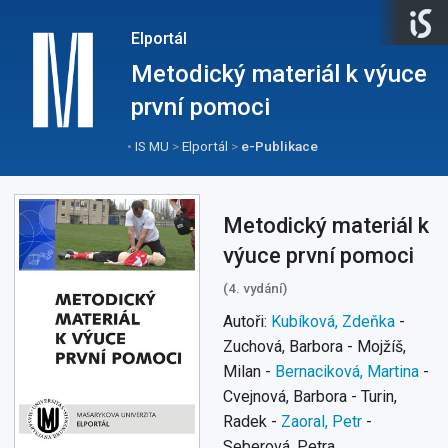
Elportál
Metodický materiál k výuce
první pomoci
•
IS MU
>
Elportál
>
e-Publikace
Metodický materiál k
výuce první pomoci
(4. vydání)
Autoři:
Kubíková, Zdeňka
-
Zuchová, Barbora - Mojžíš,
Milan -
Bernaciková, Martina
-
Cvejnová, Barbora - Turin,
Radek -
Zaoral, Petr
-
Seberová, Petra