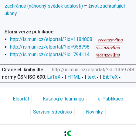
zachránce (náhodný svědek události)
–
život zachraňující
úkony
Starší verze publikace:
http://is.muni.cz/elportal/?id=1184808
http://is.muni.cz/elportal/?id=958798
http://is.muni.cz/elportal/?id=794114
Citace el. knihy dle
http://is.muni.cz/elportal/?id=1359748
normy ČSN ISO 690
:
LaTeX
|
HTML
|
text
|
BibTeX
Elportál
Katalog e-learningu
e-Publikace
Servisní středisko
Novinky