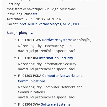
Security
magisterský navazující, 2 r., Mgr., vyučovací
jazyk: angličtina
Akreditace: 25. 9. 2018 – 24. 9. 2028
Garant:
prof. RNDr. Václav Matyáš, M.Sc., Ph.D.
Studijní plány:
↳
FI I01301 HWA
Hardware Systems
(dobíhající)
Název anglicky: Hardware Systems
navazující prezenční se specializací
↳
FI I01302 IBA
Information Security
Název anglicky: Information Security
navazující prezenční se specializací
↳
FI I01303 PSKA
Computer Networks and
Communications
Název anglicky: Computer Networks and
Communications
navazující prezenční se specializací
↳
FI I01304 SWA
Software Systems