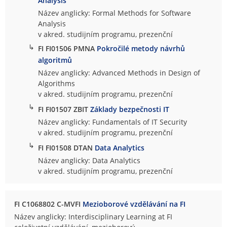
Analysis
Název anglicky: Formal Methods for Software
Analysis
v akred. studijním programu, prezenční
↳
FI FI01506 PMNA
Pokročilé metody návrhů
algoritmů
Název anglicky: Advanced Methods in Design of
Algorithms
v akred. studijním programu, prezenční
↳
FI FI01507 ZBIT
Základy bezpečnosti IT
Název anglicky: Fundamentals of IT Security
v akred. studijním programu, prezenční
↳
FI FI01508 DTAN
Data Analytics
Název anglicky: Data Analytics
v akred. studijním programu, prezenční
FI C1068802 C-MVFI
Mezioborové vzdělávání na FI
Název anglicky: Interdisciplinary Learning at FI