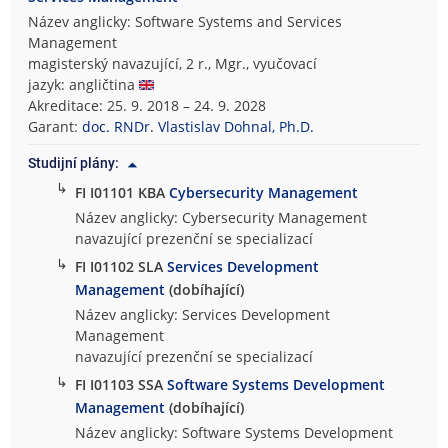
Název anglicky: Software Systems and Services
Management
magisterský navazující, 2 r., Mgr., vyučovací
jazyk: angličtina
Akreditace: 25. 9. 2018 – 24. 9. 2028
Garant:
doc. RNDr. Vlastislav Dohnal, Ph.D.
Studijní plány:
↳
FI I01101 KBA
Cybersecurity Management
Název anglicky: Cybersecurity Management
navazující prezenční se specializací
↳
FI I01102 SLA
Services Development
Management
(dobíhající)
Název anglicky: Services Development
Management
navazující prezenční se specializací
↳
FI I01103 SSA
Software Systems Development
Management
(dobíhající)
Název anglicky: Software Systems Development