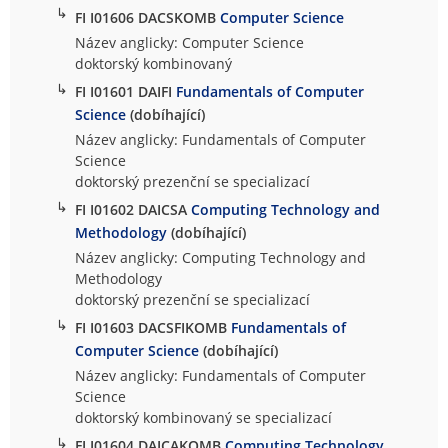
↳
FI I01606 DACSKOMB
Computer Science
Název anglicky: Computer Science
doktorský kombinovaný
↳
FI I01601 DAIFI
Fundamentals of Computer
Science
(dobíhající)
Název anglicky: Fundamentals of Computer
Science
doktorský prezenční se specializací
↳
FI I01602 DAICSA
Computing Technology and
Methodology
(dobíhající)
Název anglicky: Computing Technology and
Methodology
doktorský prezenční se specializací
↳
FI I01603 DACSFIKOMB
Fundamentals of
Computer Science
(dobíhající)
Název anglicky: Fundamentals of Computer
Science
doktorský kombinovaný se specializací
↳
FI I01604 DAICAKOMB
Computing Technology