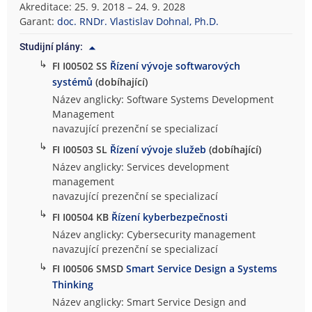
Akreditace: 25. 9. 2018 – 24. 9. 2028
Garant:
doc. RNDr. Vlastislav Dohnal, Ph.D.
Studijní plány:
↳
FI I00502 SS
Řízení vývoje softwarových
systémů
(dobíhající)
Název anglicky: Software Systems Development
Management
navazující prezenční se specializací
↳
FI I00503 SL
Řízení vývoje služeb
(dobíhající)
Název anglicky: Services development
management
navazující prezenční se specializací
↳
FI I00504 KB
Řízení kyberbezpečnosti
Název anglicky: Cybersecurity management
navazující prezenční se specializací
↳
FI I00506 SMSD
Smart Service Design a Systems
Thinking
Název anglicky: Smart Service Design and