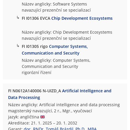
Název anglicky: Software Systems
navazující prezenční se specializací
↳
FI I01306 EVCA
Chip Development Ecosystems
Název anglicky: Chip Development Ecosystems
navazující prezenční se specializací
↳
FI I01305 rigo
Computer Systems,
Communication and Security
Název anglicky: Computer Systems,
Communication and Security
rigorózní řízení
FI N0612A140006 N-UIZD_A
Artificial Intelligence and
Data Processing
Název anglicky: Artificial intelligence and data processing
magisterský navazující, 2 r., Mgr., vyučovací
jazyk: angličtina
Akreditace: 21. 1. 2025 – 20. 1. 2032
Garant:
doc. RNDr. Tomáš Brázdil, Ph.D., MBA