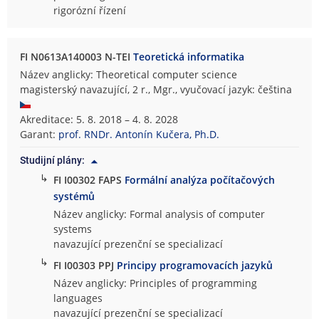
rigorózní řízení
FI N0613A140003 N-TEI
Teoretická informatika
Název anglicky: Theoretical computer science
magisterský navazující, 2 r., Mgr., vyučovací jazyk: čeština
Akreditace: 5. 8. 2018 – 4. 8. 2028
Garant:
prof. RNDr. Antonín Kučera, Ph.D.
Studijní plány:
↳
FI I00302 FAPS
Formální analýza počítačových
systémů
Název anglicky: Formal analysis of computer
systems
navazující prezenční se specializací
↳
FI I00303 PPJ
Principy programovacích jazyků
Název anglicky: Principles of programming
languages
navazující prezenční se specializací