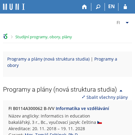
P
P
P
P
EN
ř
ř
ř
ř
e
e
e
e
Z
s
s
s
s
FI
k
k
k
k
m
o
o
o
o
ě
>
Studijní programy, obory, plány
č
č
č
č
n
i
i
i
i
i
t
t
t
t
t
Programy a plány (nová struktura studia)
|
Programy a
n
n
n
n
f
obory
a
a
a
a
a
h
h
o
p
k
o
l
b
a
u
r
a
s
t
l
Programy a plány (nová struktura studia)
n
v
a
i
t
Sbalit všechny plány
í
i
h
č
u
l
č
k
F
FI B0114A300062 B-IVV
Informatika ve vzdělávání
i
k
u
a
Název anglicky: Informatics in education
š
u
k
bakalářský, 3 r., Bc., vyučovací jazyk: čeština
t
u
Akreditace: 20. 11. 2018 – 19. 11. 2028
u
l
Garant:
Mgr. Tomáš Foltýnek, Ph.D.