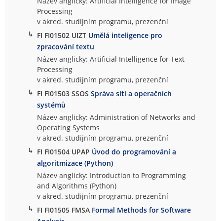
Název anglicky: Artificial Intelligence for Image
Processing
v akred. studijním programu, prezenční
↳
FI FI01502 UIZT
Umělá inteligence pro
zpracování textu
Název anglicky: Artificial Intelligence for Text
Processing
v akred. studijním programu, prezenční
↳
FI FI01503 SSOS
Správa sítí a operačních
systémů
Název anglicky: Administration of Networks and
Operating Systems
v akred. studijním programu, prezenční
↳
FI FI01504 UPAP
Úvod do programování a
algoritmizace (Python)
Název anglicky: Introduction to Programming
and Algorithms (Python)
v akred. studijním programu, prezenční
↳
FI FI01505 FMSA
Formal Methods for Software