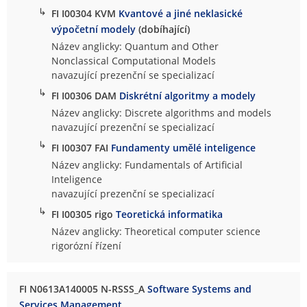
↳
FI I00304 KVM
Kvantové a jiné neklasické
výpočetní modely
(dobíhající)
Název anglicky: Quantum and Other
Nonclassical Computational Models
navazující prezenční se specializací
↳
FI I00306 DAM
Diskrétní algoritmy a modely
Název anglicky: Discrete algorithms and models
navazující prezenční se specializací
↳
FI I00307 FAI
Fundamenty umělé inteligence
Název anglicky: Fundamentals of Artificial
Inteligence
navazující prezenční se specializací
↳
FI I00305 rigo
Teoretická informatika
Název anglicky: Theoretical computer science
rigorózní řízení
FI N0613A140005 N-RSSS_A
Software Systems and
Services Management