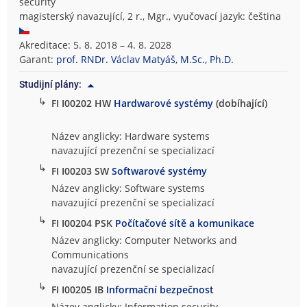
security
magisterský navazující, 2 r., Mgr., vyučovací jazyk: čeština
Akreditace: 5. 8. 2018 – 4. 8. 2028
Garant:
prof. RNDr. Václav Matyáš, M.Sc., Ph.D.
Studijní plány:
↳
FI I00202 HW
Hardwarové systémy
(dobíhající)
Název anglicky: Hardware systems
navazující prezenční se specializací
↳
FI I00203 SW
Softwarové systémy
Název anglicky: Software systems
navazující prezenční se specializací
↳
FI I00204 PSK
Počítačové sítě a komunikace
Název anglicky: Computer Networks and
Communications
navazující prezenční se specializací
↳
FI I00205 IB
Informační bezpečnost
Název anglicky: Information security