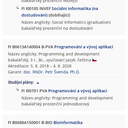
bakalářský prezenční vedlejší
↳
FI I00105 INVEF
Sociální informatika (na
dostudování)
(dobíhající)
Název anglicky: Social Informatics (graduation)
bakalářský prezenční na dostudování
FI B0613A140004 B-PVA
Programování a vývoj aplikací
Název anglicky: Programming and development
bakalářský, 3 r., Bc., vyučovací jazyk: čeština
Akreditace: 5. 8. 2018 – 4. 8. 2028
Garant:
doc. RNDr. Petr Švenda, Ph.D.
Studijní plány:
↳
FI I00701 PVA
Programování a vývoj aplikací
Název anglicky: Programming and development
bakalářský prezenční jednooborový
FI B0688A150001 B-BIO
Bioinformatika