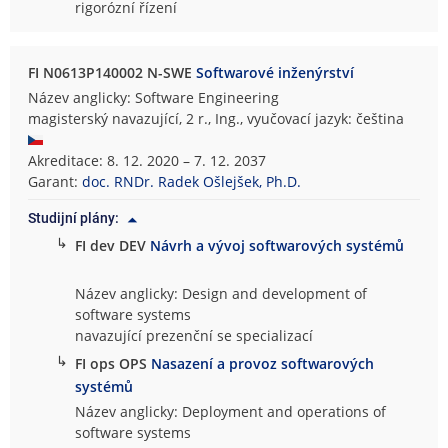
rigorózní řízení
FI N0613P140002 N-SWE
Softwarové inženýrství
Název anglicky: Software Engineering
magisterský navazující, 2 r., Ing., vyučovací jazyk: čeština
Akreditace: 8. 12. 2020 – 7. 12. 2037
Garant:
doc. RNDr. Radek Ošlejšek, Ph.D.
Studijní plány:
↳
FI dev DEV
Návrh a vývoj softwarových systémů
Název anglicky: Design and development of
software systems
navazující prezenční se specializací
↳
FI ops OPS
Nasazení a provoz softwarových
systémů
Název anglicky: Deployment and operations of
software systems