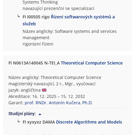
Systems Thinking
navazující prezenční se specializací
↳
FI I00505 rigo
Řízení softwarových systémů a
služeb
Název anglicky: Software systems and services
management
rigorózní řízení
FI N0613A140045 N-TEI_A
Theoretical Computer Science
Název anglicky: Theoretical Computer Science
magisterský navazující, 2 r., Mgr., vyučovací
jazyk: angličtina
Akreditace: 16. 12. 2025 – 15. 12. 2032
Garant:
prof. RNDr. Antonín Kučera, Ph.D.
Studijní plány:
↳
FI xyxyxz DAMA
Discrete Algorithms and Models