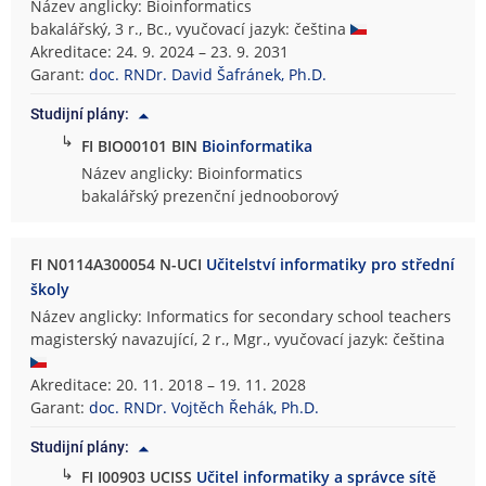
Název anglicky: Bioinformatics
bakalářský, 3 r., Bc., vyučovací jazyk: čeština
Akreditace: 24. 9. 2024 – 23. 9. 2031
Garant:
doc. RNDr. David Šafránek, Ph.D.
Studijní plány:
↳
FI BIO00101 BIN
Bioinformatika
Název anglicky: Bioinformatics
bakalářský prezenční jednooborový
FI N0114A300054 N-UCI
Učitelství informatiky pro střední
školy
Název anglicky: Informatics for secondary school teachers
magisterský navazující, 2 r., Mgr., vyučovací jazyk: čeština
Akreditace: 20. 11. 2018 – 19. 11. 2028
Garant:
doc. RNDr. Vojtěch Řehák, Ph.D.
Studijní plány:
↳
FI I00903 UCISS
Učitel informatiky a správce sítě