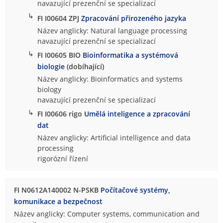
navazující prezenční se specializací
↳
FI I00604 ZPJ
Zpracování přirozeného jazyka
Název anglicky: Natural language processing
navazující prezenční se specializací
↳
FI I00605 BIO
Bioinformatika a systémová
biologie
(dobíhající)
Název anglicky: Bioinformatics and systems
biology
navazující prezenční se specializací
↳
FI I00606 rigo
Umělá inteligence a zpracování
dat
Název anglicky: Artificial intelligence and data
processing
rigorózní řízení
FI N0612A140002 N-PSKB
Počítačové systémy,
komunikace a bezpečnost
Název anglicky: Computer systems, communication and