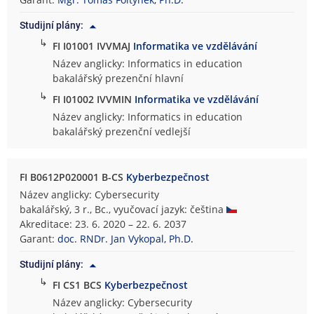
t
Studijní plány:
a
↳
i
FI I01001 IVVMAJ
Informatika ve vzdělávání
n
Název anglicky: Informatics in education
f
bakalářský prezenční hlavní
o
↳
FI I01002 IVVMIN
Informatika ve vzdělávání
r
Název anglicky: Informatics in education
m
bakalářský prezenční vedlejší
a
t
i
FI B0612P020001 B-CS
Kyberbezpečnost
k
Název anglicky: Cybersecurity
y
bakalářský, 3 r., Bc., vyučovací jazyk: čeština
Akreditace: 23. 6. 2020 – 22. 6. 2037
Garant:
doc. RNDr. Jan Vykopal, Ph.D.
Studijní plány:
↳
FI CS1 BCS
Kyberbezpečnost
Název anglicky: Cybersecurity