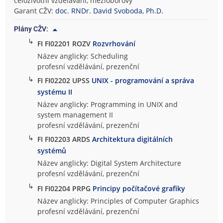
celoživotní vzdělávání, mezioborový
Garant CŽV:
doc. RNDr. David Svoboda, Ph.D.
Plány CŽV:
↳
FI FI02201 ROZV
Rozvrhování
Název anglicky: Scheduling
profesní vzdělávání, prezenční
↳
FI FI02202 UPSS
UNIX - programování a správa
systému II
Název anglicky: Programming in UNIX and
system management II
profesní vzdělávání, prezenční
↳
FI FI02203 ARDS
Architektura digitálních
systémů
Název anglicky: Digital System Architecture
profesní vzdělávání, prezenční
↳
FI FI02204 PRPG
Principy počítačové grafiky
Název anglicky: Principles of Computer Graphics
profesní vzdělávání, prezenční