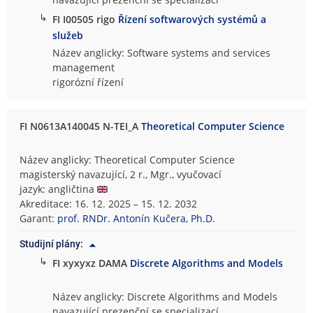
↳
FI I00505 rigo
Řízení softwarových systémů a
služeb
Název anglicky: Software systems and services
management
rigorózní řízení
FI N0613A140045 N-TEI_A
Theoretical Computer Science
Název anglicky: Theoretical Computer Science
magisterský navazující, 2 r., Mgr., vyučovací
jazyk: angličtina
Akreditace: 16. 12. 2025 – 15. 12. 2032
Garant:
prof. RNDr. Antonín Kučera, Ph.D.
Studijní plány:
↳
FI xyxyxz DAMA
Discrete Algorithms and Models
Název anglicky: Discrete Algorithms and Models
navazující prezenční se specializací