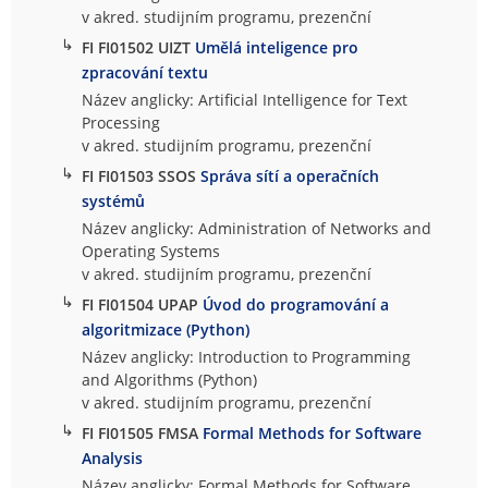
v akred. studijním programu, prezenční
↳
FI FI01502 UIZT
Umělá inteligence pro
zpracování textu
Název anglicky: Artificial Intelligence for Text
Processing
v akred. studijním programu, prezenční
↳
FI FI01503 SSOS
Správa sítí a operačních
systémů
Název anglicky: Administration of Networks and
Operating Systems
v akred. studijním programu, prezenční
↳
FI FI01504 UPAP
Úvod do programování a
algoritmizace (Python)
Název anglicky: Introduction to Programming
and Algorithms (Python)
v akred. studijním programu, prezenční
↳
FI FI01505 FMSA
Formal Methods for Software
Analysis
Název anglicky: Formal Methods for Software