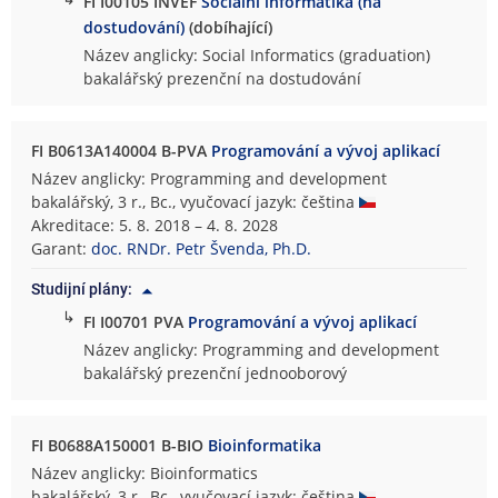
FI I00105 INVEF
Sociální informatika (na
dostudování)
(dobíhající)
Název anglicky: Social Informatics (graduation)
bakalářský prezenční na dostudování
FI B0613A140004 B-PVA
Programování a vývoj aplikací
Název anglicky: Programming and development
bakalářský, 3 r., Bc., vyučovací jazyk: čeština
Akreditace: 5. 8. 2018 – 4. 8. 2028
Garant:
doc. RNDr. Petr Švenda, Ph.D.
Studijní plány:
↳
FI I00701 PVA
Programování a vývoj aplikací
Název anglicky: Programming and development
bakalářský prezenční jednooborový
FI B0688A150001 B-BIO
Bioinformatika
Název anglicky: Bioinformatics
bakalářský, 3 r., Bc., vyučovací jazyk: čeština