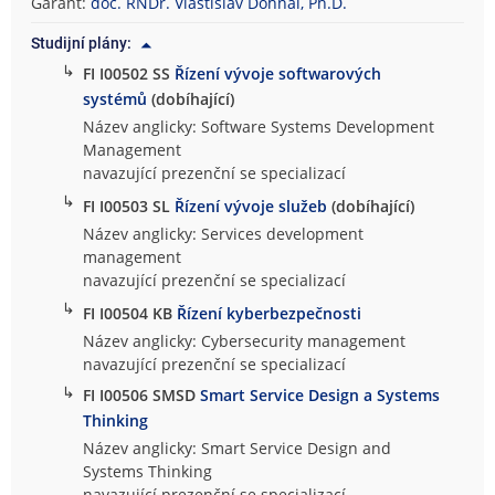
Garant:
doc. RNDr. Vlastislav Dohnal, Ph.D.
Studijní plány:
↳
FI I00502 SS
Řízení vývoje softwarových
systémů
(dobíhající)
Název anglicky: Software Systems Development
Management
navazující prezenční se specializací
↳
FI I00503 SL
Řízení vývoje služeb
(dobíhající)
Název anglicky: Services development
management
navazující prezenční se specializací
↳
FI I00504 KB
Řízení kyberbezpečnosti
Název anglicky: Cybersecurity management
navazující prezenční se specializací
↳
FI I00506 SMSD
Smart Service Design a Systems
Thinking
Název anglicky: Smart Service Design and
Systems Thinking
navazující prezenční se specializací