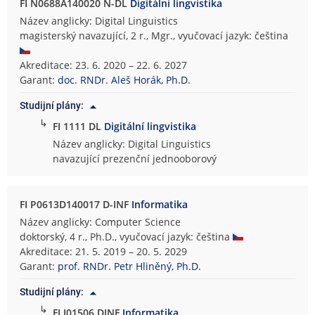
FI N0688A140020 N-DL
Digitální lingvistika
Název anglicky: Digital Linguistics
magisterský navazující, 2 r., Mgr., vyučovací jazyk: čeština
Akreditace: 23. 6. 2020 – 22. 6. 2027
Garant:
doc. RNDr. Aleš Horák, Ph.D.
Studijní plány:
↳
FI 1111 DL
Digitální lingvistika
Název anglicky: Digital Linguistics
navazující prezenční jednooborový
FI P0613D140017 D-INF
Informatika
Název anglicky: Computer Science
doktorský, 4 r., Ph.D., vyučovací jazyk: čeština
Akreditace: 21. 5. 2019 – 20. 5. 2029
Garant:
prof. RNDr. Petr Hliněný, Ph.D.
Studijní plány:
↳
FI I01506 DINF
Informatika