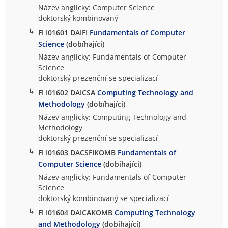
Název anglicky: Computer Science
doktorský kombinovaný
↳
FI I01601 DAIFI
Fundamentals of Computer
Science
(dobíhající)
Název anglicky: Fundamentals of Computer
Science
doktorský prezenční se specializací
↳
FI I01602 DAICSA
Computing Technology and
Methodology
(dobíhající)
Název anglicky: Computing Technology and
Methodology
doktorský prezenční se specializací
↳
FI I01603 DACSFIKOMB
Fundamentals of
Computer Science
(dobíhající)
Název anglicky: Fundamentals of Computer
Science
doktorský kombinovaný se specializací
↳
FI I01604 DAICAKOMB
Computing Technology
and Methodology
(dobíhající)