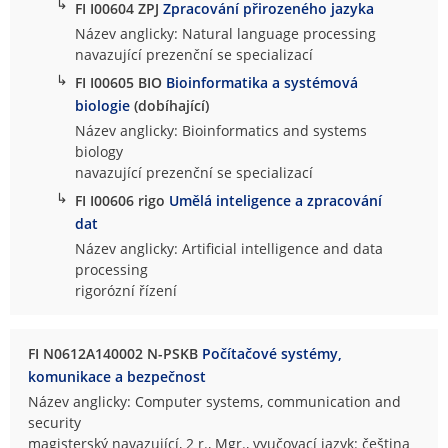
↳
FI I00604 ZPJ
Zpracování přirozeného jazyka
Název anglicky: Natural language processing
navazující prezenční se specializací
↳
FI I00605 BIO
Bioinformatika a systémová
biologie
(dobíhající)
Název anglicky: Bioinformatics and systems
biology
navazující prezenční se specializací
↳
FI I00606 rigo
Umělá inteligence a zpracování
dat
Název anglicky: Artificial intelligence and data
processing
rigorózní řízení
FI N0612A140002 N-PSKB
Počítačové systémy,
komunikace a bezpečnost
Název anglicky: Computer systems, communication and
security
magisterský navazující, 2 r., Mgr., vyučovací jazyk: čeština