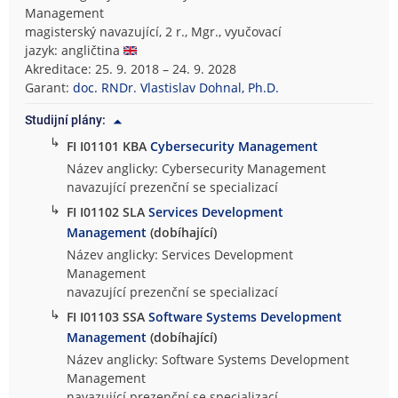
Management
magisterský navazující, 2 r., Mgr., vyučovací
jazyk: angličtina
Akreditace: 25. 9. 2018 – 24. 9. 2028
Garant:
doc. RNDr. Vlastislav Dohnal, Ph.D.
Studijní plány:
↳
FI I01101 KBA
Cybersecurity Management
Název anglicky: Cybersecurity Management
navazující prezenční se specializací
↳
FI I01102 SLA
Services Development
Management
(dobíhající)
Název anglicky: Services Development
Management
navazující prezenční se specializací
↳
FI I01103 SSA
Software Systems Development
Management
(dobíhající)
Název anglicky: Software Systems Development
Management
navazující prezenční se specializací