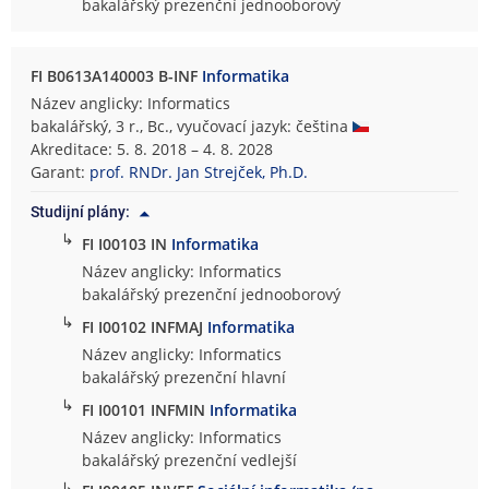
bakalářský prezenční jednooborový
FI B0613A140003 B-INF
Informatika
Název anglicky: Informatics
bakalářský, 3 r., Bc., vyučovací jazyk: čeština
Akreditace: 5. 8. 2018 – 4. 8. 2028
Garant:
prof. RNDr. Jan Strejček, Ph.D.
Studijní plány:
↳
FI I00103 IN
Informatika
Název anglicky: Informatics
bakalářský prezenční jednooborový
↳
FI I00102 INFMAJ
Informatika
Název anglicky: Informatics
bakalářský prezenční hlavní
↳
FI I00101 INFMIN
Informatika
Název anglicky: Informatics
bakalářský prezenční vedlejší
↳