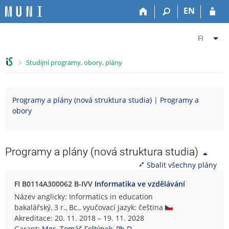
P
P
P
P
EN
ř
ř
ř
ř
e
e
e
e
Z
s
s
s
s
FI
k
k
k
k
m
o
o
o
o
ě
>
Studijní programy, obory, plány
č
č
č
č
n
i
i
i
i
i
t
t
t
t
t
Programy a plány (nová struktura studia)
|
Programy a
n
n
n
n
f
obory
a
a
a
a
a
h
h
o
p
k
o
l
b
a
u
r
a
s
t
l
Programy a plány (nová struktura studia)
n
v
a
i
t
Sbalit všechny plány
í
i
h
č
u
l
č
k
F
FI B0114A300062 B-IVV
Informatika ve vzdělávání
i
k
u
a
Název anglicky: Informatics in education
š
u
k
bakalářský, 3 r., Bc., vyučovací jazyk: čeština
t
u
Akreditace: 20. 11. 2018 – 19. 11. 2028
u
l
Garant:
Mgr. Tomáš Foltýnek, Ph.D.