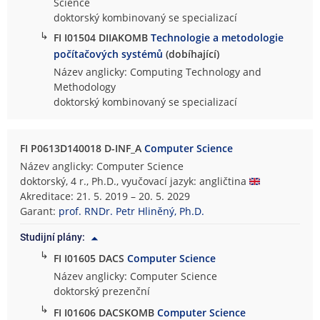
Science
doktorský kombinovaný se specializací
↳
FI I01504 DIIAKOMB
Technologie a metodologie
počítačových systémů
(dobíhající)
Název anglicky: Computing Technology and
Methodology
doktorský kombinovaný se specializací
FI P0613D140018 D-INF_A
Computer Science
Název anglicky: Computer Science
doktorský, 4 r., Ph.D., vyučovací jazyk: angličtina
Akreditace: 21. 5. 2019 – 20. 5. 2029
Garant:
prof. RNDr. Petr Hliněný, Ph.D.
Studijní plány:
↳
FI I01605 DACS
Computer Science
Název anglicky: Computer Science
doktorský prezenční
↳
FI I01606 DACSKOMB
Computer Science