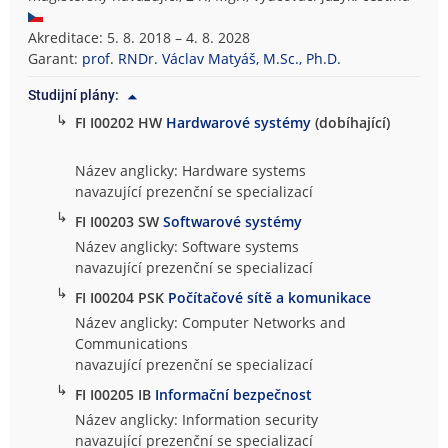
Akreditace: 5. 8. 2018 – 4. 8. 2028
Garant:
prof. RNDr. Václav Matyáš, M.Sc., Ph.D.
Studijní plány:
↳
FI I00202 HW
Hardwarové systémy
(dobíhající)
Název anglicky: Hardware systems
navazující prezenční se specializací
↳
FI I00203 SW
Softwarové systémy
Název anglicky: Software systems
navazující prezenční se specializací
↳
FI I00204 PSK
Počítačové sítě a komunikace
Název anglicky: Computer Networks and
Communications
navazující prezenční se specializací
↳
FI I00205 IB
Informační bezpečnost
Název anglicky: Information security
navazující prezenční se specializací