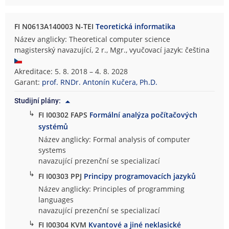
FI N0613A140003 N-TEI
Teoretická informatika
Název anglicky: Theoretical computer science
magisterský navazující, 2 r., Mgr., vyučovací jazyk: čeština
Akreditace: 5. 8. 2018 – 4. 8. 2028
Garant:
prof. RNDr. Antonín Kučera, Ph.D.
Studijní plány:
↳
FI I00302 FAPS
Formální analýza počítačových
systémů
Název anglicky: Formal analysis of computer
systems
navazující prezenční se specializací
↳
FI I00303 PPJ
Principy programovacích jazyků
Název anglicky: Principles of programming
languages
navazující prezenční se specializací
↳
FI I00304 KVM
Kvantové a jiné neklasické