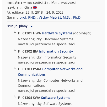
magisterský navazující, 2 r., Mgr., vyučovací
jazyk: angličtina
Akreditace: 25. 9. 2018 – 24. 9. 2028
Garant:
prof. RNDr. Václav Matyáš, M.Sc., Ph.D.
Studijní plány:
↳
FI I01301 HWA
Hardware Systems
(dobíhající)
Název anglicky: Hardware Systems
navazující prezenční se specializací
↳
FI I01302 IBA
Information Security
Název anglicky: Information Security
navazující prezenční se specializací
↳
FI I01303 PSKA
Computer Networks and
Communications
Název anglicky: Computer Networks and
Communications
navazující prezenční se specializací
↳
FI I01304 SWA
Software Systems
Název anglicky: Software Systems