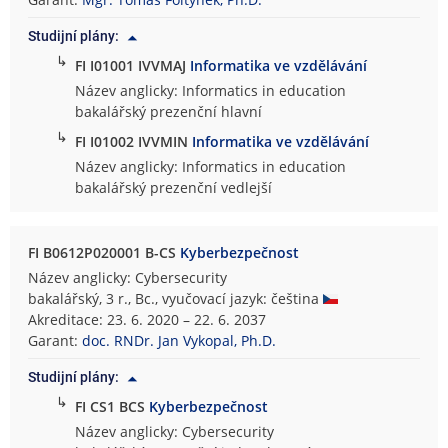
t
Studijní plány:
a
↳
i
FI I01001 IVVMAJ
Informatika ve vzdělávání
n
Název anglicky: Informatics in education
f
bakalářský prezenční hlavní
o
↳
FI I01002 IVVMIN
Informatika ve vzdělávání
r
Název anglicky: Informatics in education
m
bakalářský prezenční vedlejší
a
t
i
FI B0612P020001 B-CS
Kyberbezpečnost
k
Název anglicky: Cybersecurity
y
bakalářský, 3 r., Bc., vyučovací jazyk: čeština
Akreditace: 23. 6. 2020 – 22. 6. 2037
Garant:
doc. RNDr. Jan Vykopal, Ph.D.
Studijní plány:
↳
FI CS1 BCS
Kyberbezpečnost
Název anglicky: Cybersecurity