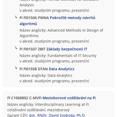
Analysis
v akred. studijním programu, prezenční
↳
FI FI01506 PMNA
Pokročilé metody návrhů
algoritmů
Název anglicky: Advanced Methods in Design of
Algorithms
v akred. studijním programu, prezenční
↳
FI FI01507 ZBIT
Základy bezpečnosti IT
Název anglicky: Fundamentals of IT Security
v akred. studijním programu, prezenční
↳
FI FI01508 DTAN
Data Analytics
Název anglicky: Data Analytics
v akred. studijním programu, prezenční
FI C1068802 C-MVFI
Mezioborové vzdělávání na FI
Název anglicky: Interdisciplinary Learning at FI
celoživotní vzdělávání, mezioborový
Garant CŽV:
doc. RNDr. David Svoboda, Ph.D.