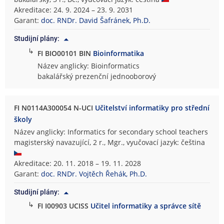
Akreditace: 24. 9. 2024 – 23. 9. 2031
Garant:
doc. RNDr. David Šafránek, Ph.D.
Studijní plány:
↳
FI BIO00101 BIN
Bioinformatika
Název anglicky: Bioinformatics
bakalářský prezenční jednooborový
FI N0114A300054 N-UCI
Učitelství informatiky pro střední
školy
Název anglicky: Informatics for secondary school teachers
magisterský navazující, 2 r., Mgr., vyučovací jazyk: čeština
Akreditace: 20. 11. 2018 – 19. 11. 2028
Garant:
doc. RNDr. Vojtěch Řehák, Ph.D.
Studijní plány:
↳
FI I00903 UCISS
Učitel informatiky a správce sítě