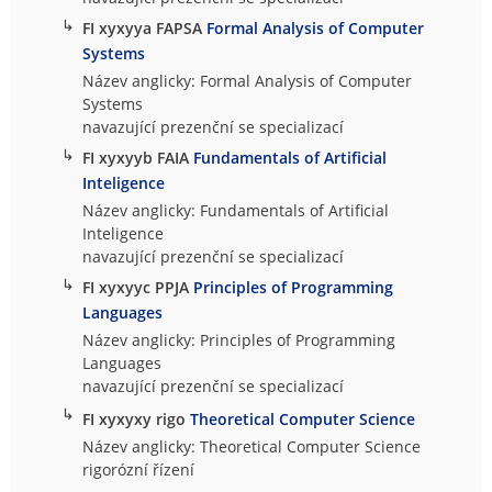
↳
FI xyxyya FAPSA
Formal Analysis of Computer
Systems
Název anglicky: Formal Analysis of Computer
Systems
navazující prezenční se specializací
↳
FI xyxyyb FAIA
Fundamentals of Artificial
Inteligence
Název anglicky: Fundamentals of Artificial
Inteligence
navazující prezenční se specializací
↳
FI xyxyyc PPJA
Principles of Programming
Languages
Název anglicky: Principles of Programming
Languages
navazující prezenční se specializací
↳
FI xyxyxy rigo
Theoretical Computer Science
Název anglicky: Theoretical Computer Science
rigorózní řízení