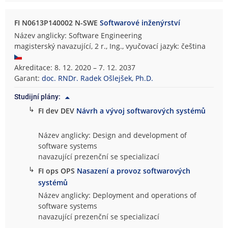
FI N0613P140002 N-SWE
Softwarové inženýrství
Název anglicky: Software Engineering
magisterský navazující, 2 r., Ing., vyučovací jazyk: čeština
Akreditace: 8. 12. 2020 – 7. 12. 2037
Garant:
doc. RNDr. Radek Ošlejšek, Ph.D.
Studijní plány:
↳
FI dev DEV
Návrh a vývoj softwarových systémů
Název anglicky: Design and development of
software systems
navazující prezenční se specializací
↳
FI ops OPS
Nasazení a provoz softwarových
systémů
Název anglicky: Deployment and operations of
software systems
navazující prezenční se specializací