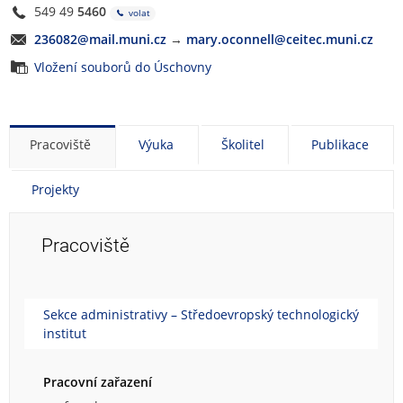
549 49
5460
volat
236082@mail.muni.cz
→
mary.oconnell@ceitec.muni.cz
Vložení souborů do Úschovny
Pracoviště
Výuka
Školitel
Publikace
Projekty
Pracoviště
Sekce administrativy – Středoevropský technologický
institut
Pracovní zařazení