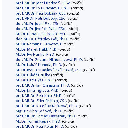
prof. MUDr. Josef Bednařík, CSc.
(cvičící)
prof. MUDr. Eva Brichtová, Ph.D.
(cvičící)
prof. MUDr. Petr Dobšák, CSc.
(cvičící)
prof. RNDr. Petr Dubový, CSc.
(cvičící)
doc. MUDr. Josef Feit, CSc.
(cvičící)
doc. MUDr. Jindřich Fiala, CSc.
(cvičící)
MUDr. Renata Gaillyová, Ph.D.
(cvičící)
doc. MUDr. Břetislav Gál, Ph.D.
(cvičící)
MUDr. Romana Gerychová
(cvičící)
MUDr. Marek Hakl, Ph.D.
(cvičící)
MUDr. Ivo Hanke, Ph.D.
(cvičící)
doc. MUDr. Zuzana Hlinomazová, Ph.D.
(cvičící)
MUDr. Lukáš Homola, Ph.D.
(cvičící)
MUDr. Ivana Hradilová Svíženská, CSc.
(cvičící)
MUDr. Lukáš Hruška
(cvičící)
MUDr. Petr Hýža, Ph.D.
(cvičící)
prof. MUDr. Jan Chrastina, Ph.D.
(cvičící)
MUDr. Jana Ingrová, Ph.D.
(cvičící)
prof. MUDr. Petr Kala, Ph.D.
(cvičící)
prof. MUDr. Zdeněk Kala, CSc.
(cvičící)
prof. MUDr. Kateřina Kaňková, Ph.D.
(cvičící)
Mgr. Pavlína Kaňová, Ph.D.
(cvičící)
prof. MUDr. Tomáš Kašpárek, Ph.D.
(cvičící)
MUDr. Tomáš Kepák, Ph.D.
(cvičící)
prof. MUDr. Petr Kolář, Ph.D.
(cvičící)