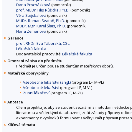
Dana Procházková
(pomocník)
prof. MUDr. Filip Růžička, Ph.D.
(pomocník)
Věra Stejskalová
(pomocník)
MUDr. Roman Svatoň, Ph.D.
(pomocník)
MUDr. Mgr. Karel Šlais, Ph.D.
(pomocník)
Hana Zemanová
(pomocník)
Garance
prof. RNDr. Eva Táborská, CSc.
Lékařská fakulta
Dodavatelské pracoviště:
Lékařská fakulta
Omezení zápisu do předmětu
Předmět je určen pouze studentům mateřských oborů.
Mateřské obory/plány
Všeobecné lékařství (angl.)
(program LF, M-VL)
Všeobecné lékařství
(program LF, M-VL)
Zubní lékařství
(program LF, M-ZL)
Anotace
Cílem projektu je, aby se student seznámil s metodami vědecké
literaturou a vědeckými databazemi, znát zásady přípravy odbor
experimenty z výsledků formulovat závěry umět připravit presen
Klíčová témata