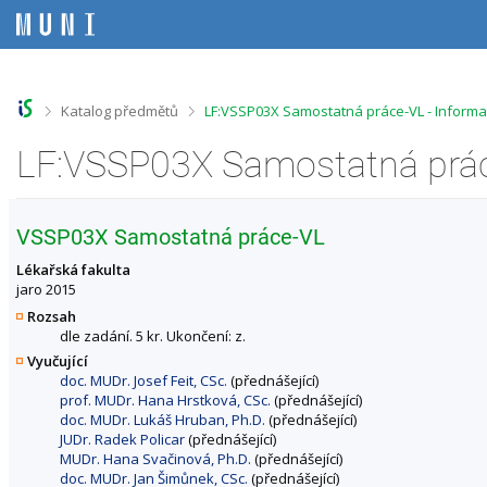
P
P
P
P
ř
ř
ř
ř
e
e
e
e
s
s
s
s
k
k
k
k
o
o
o
o
>
>
Katalog předmětů
LF:VSSP03X Samostatná práce-VL - Inform
č
č
č
č
i
i
i
i
LF:VSSP03X Samostatná prác
t
t
t
t
n
n
n
n
a
a
a
a
h
h
o
p
VSSP03X Samostatná práce-VL
o
l
b
a
r
a
s
t
Lékařská fakulta
n
v
a
i
jaro 2015
í
i
h
č
Rozsah
l
č
k
dle zadání. 5 kr. Ukončení: z.
i
k
u
Vyučující
š
u
doc. MUDr. Josef Feit, CSc.
(přednášející)
t
prof. MUDr. Hana Hrstková, CSc.
(přednášející)
u
doc. MUDr. Lukáš Hruban, Ph.D.
(přednášející)
JUDr. Radek Policar
(přednášející)
MUDr. Hana Svačinová, Ph.D.
(přednášející)
doc. MUDr. Jan Šimůnek, CSc.
(přednášející)