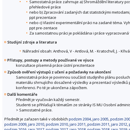
Samostatná práce zahrnuje a) Shromáždění literatury po
přehledové práce
nebo b) Zpracování zadaných dat statistickými metodami
ppt prezentace
nebo c) Vlastní experimentální práci na zadané téma. V
ppt pre-zentace
Za samostatnou práci je pokládána i práce vypracovaná
Studijní zdroje a literatura
Náhradní obsah: Anthová, V - Antlová, M. - Kratochvíl, J. - Kři
Přístupy, postupy a metody používané ve výuce
konzultace písemná práce ústní preztentace
Způsob ověření výstupů z učení a požadavky na ukončení
Samostatná práce je povinnou součástí studijního plánu poslu
materiálu shrnujícího dosažené výsledky a prezentací výsledků 
konferenci. Po té je ukončena zápočtem.
Další komentáře
Předmět je vyučován každý semestr.
Studenti se přihlašují k tématům ze stránky IS MU Osobní admini
> Samostatné práce.
Předmět je zařazen také v obdobích
podzim 2004
,
jaro 2005
,
podzim 20
podzim 2009
,
jaro 2010
,
podzim 2010
,
jaro 2011
,
podzim 2011
,
jaro 2012
,
podzim 2016
,
jaro 2017
,
podzim 2017
,
jaro 2018
,
podzim 2018
,
jaro 2019
,