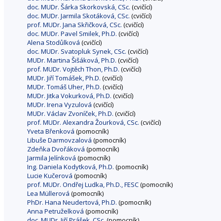
doc. MUDr. Šárka Skorkovská, CSc.
(cvičící)
doc. MUDr. Jarmila Skotáková, CSc.
(cvičící)
prof. MUDr. Jana Skřičková, CSc.
(cvičící)
doc. MUDr. Pavel Smilek, Ph.D.
(cvičící)
Alena Stodůlková
(cvičící)
doc. MUDr. Svatopluk Synek, CSc.
(cvičící)
MUDr. Martina Šišáková, Ph.D.
(cvičící)
prof. MUDr. Vojtěch Thon, Ph.D.
(cvičící)
MUDr. Jiří Tomášek, Ph.D.
(cvičící)
MUDr. Tomáš Uher, Ph.D.
(cvičící)
MUDr. Jitka Vokurková, Ph.D.
(cvičící)
MUDr. Irena Vyzulová
(cvičící)
MUDr. Václav Zvoníček, Ph.D.
(cvičící)
prof. MUDr. Alexandra Žourková, CSc.
(cvičící)
Yveta Břenková
(pomocník)
Libuše Darmovzalová
(pomocník)
Zdeňka Dvořáková
(pomocník)
Jarmila Jelínková
(pomocník)
Ing. Daniela Kodytková, Ph.D.
(pomocník)
Lucie Kučerová
(pomocník)
prof. MUDr. Ondřej Ludka, Ph.D., FESC
(pomocník)
Lea Müllerová
(pomocník)
PhDr. Hana Neudertová, Ph.D.
(pomocník)
Anna Petruželková
(pomocník)
doc. MUDr. Jiří Prášek, CSc.
(pomocník)