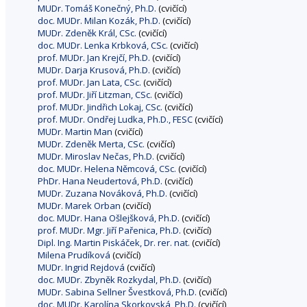
MUDr. Tomáš Konečný, Ph.D.
(cvičící)
doc. MUDr. Milan Kozák, Ph.D.
(cvičící)
MUDr. Zdeněk Král, CSc.
(cvičící)
doc. MUDr. Lenka Krbková, CSc.
(cvičící)
prof. MUDr. Jan Krejčí, Ph.D.
(cvičící)
MUDr. Darja Krusová, Ph.D.
(cvičící)
prof. MUDr. Jan Lata, CSc.
(cvičící)
prof. MUDr. Jiří Litzman, CSc.
(cvičící)
prof. MUDr. Jindřich Lokaj, CSc.
(cvičící)
prof. MUDr. Ondřej Ludka, Ph.D., FESC
(cvičící)
MUDr. Martin Man
(cvičící)
MUDr. Zdeněk Merta, CSc.
(cvičící)
MUDr. Miroslav Nečas, Ph.D.
(cvičící)
doc. MUDr. Helena Němcová, CSc.
(cvičící)
PhDr. Hana Neudertová, Ph.D.
(cvičící)
MUDr. Zuzana Nováková, Ph.D.
(cvičící)
MUDr. Marek Orban
(cvičící)
doc. MUDr. Hana Ošlejšková, Ph.D.
(cvičící)
prof. MUDr. Mgr. Jiří Pařenica, Ph.D.
(cvičící)
Dipl. Ing. Martin Piskáček, Dr. rer. nat.
(cvičící)
Milena Prudíková
(cvičící)
MUDr. Ingrid Rejdová
(cvičící)
doc. MUDr. Zbyněk Rozkydal, Ph.D.
(cvičící)
MUDr. Sabina Sellner Švestková, Ph.D.
(cvičící)
doc. MUDr. Karolína Skorkovská, Ph.D.
(cvičící)