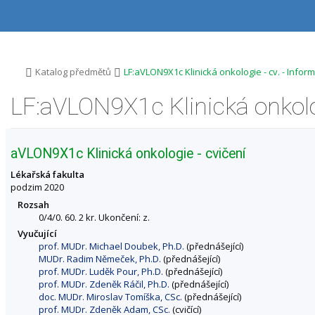
P
P
P
P
ř
ř
ř
ř
e
e
e
e
s
s
s
s
k
k
k
k
o
o
o
o
>
>
Katalog předmětů
LF:aVLON9X1c Klinická onkologie - cv. - Info
č
č
č
č
i
i
i
i
LF:aVLON9X1c Klinická onkolo
t
t
t
t
n
n
n
n
a
a
a
a
h
h
o
p
aVLON9X1c Klinická onkologie - cvičení
o
l
b
a
r
a
s
t
Lékařská fakulta
n
v
a
i
podzim 2020
í
i
h
č
Rozsah
l
č
k
0/4/0. 60. 2 kr. Ukončení: z.
i
k
u
Vyučující
š
u
prof. MUDr. Michael Doubek, Ph.D.
(přednášející)
t
MUDr. Radim Němeček, Ph.D.
(přednášející)
u
prof. MUDr. Luděk Pour, Ph.D.
(přednášející)
prof. MUDr. Zdeněk Ráčil, Ph.D.
(přednášející)
doc. MUDr. Miroslav Tomíška, CSc.
(přednášející)
prof. MUDr. Zdeněk Adam, CSc.
(cvičící)