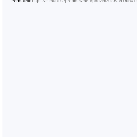
Permalink:
https://is.muni.cz/predmet/med/podzim2020/aVLON9X1