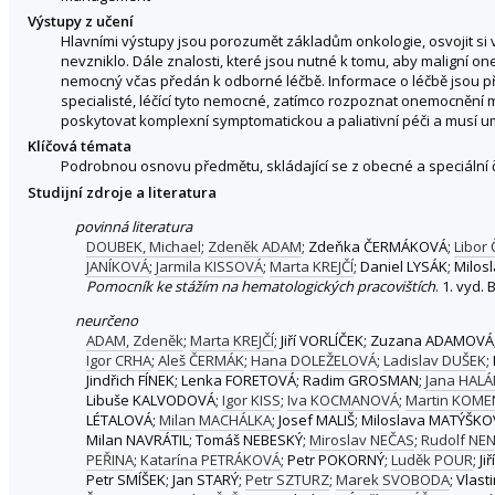
Výstupy z učení
Hlavními výstupy jsou porozumět základům onkologie, osvojit si 
nevzniklo. Dále znalosti, které jsou nutné k tomu, aby maligní 
nemocný včas předán k odborné léčbě. Informace o léčbě jsou p
specialisté, léčící tyto nemocné, zatímco rozpoznat onemocnění m
poskytovat komplexní symptomatickou a paliativní péči a musí um
Klíčová témata
Podrobnou osnovu předmětu, skládající se z obecné a speciální 
Studijní zdroje a literatura
povinná literatura
DOUBEK, Michael
;
Zdeněk ADAM
; Zdeňka ČERMÁKOVÁ;
Libor
JANÍKOVÁ
;
Jarmila KISSOVÁ
;
Marta KREJČÍ
; Daniel LYSÁK; Mil
Pomocník ke stážím na hematologických pracovištích
. 1. vyd.
neurčeno
ADAM, Zdeněk
;
Marta KREJČÍ
; Jiří VORLÍČEK; Zuzana ADAMOVÁ
Igor CRHA
;
Aleš ČERMÁK
;
Hana DOLEŽELOVÁ
;
Ladislav DUŠEK
;
Jindřich FÍNEK; Lenka FORETOVÁ; Radim GROSMAN;
Jana HAL
Libuše KALVODOVÁ;
Igor KISS
;
Iva KOCMANOVÁ
;
Martin KOM
LÉTALOVÁ;
Milan MACHÁLKA
; Josef MALIŠ; Miloslava MATÝŠK
Milan NAVRÁTIL; Tomáš NEBESKÝ;
Miroslav NEČAS
;
Rudolf NEN
PEŘINA
;
Katarína PETRÁKOVÁ
; Petr POKORNÝ;
Luděk POUR
; J
Petr SMÍŠEK; Jan STARÝ;
Petr SZTURZ
;
Marek SVOBODA
; Vlas