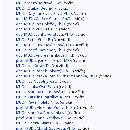
MUDr. Viera Bajčiová, CSc.
(cvičící)
MUDr. Otakar Bednařík
(cvičící)
MUDr. Dagmar Brančíková, Ph.D.
(cvičící)
doc. MUDr. Oldřich Coufal, Ph.D.
(cvičící)
doc. MUDr. Jan Doležel, Ph.D.
(cvičící)
doc. MUDr. Vuk Fait, CSc.
(cvičící)
doc. MUDr. Lenka Foretová, Ph.D.
(cvičící)
MUDr. Peter Grell, Ph.D.
(cvičící)
doc. MUDr. Jana Halámková, Ph.D.
(cvičící)
MUDr. Josef Chovanec, Ph.D.
(cvičící)
doc. MUDr. Andrea Janíková, Ph.D.
(cvičící)
prof. MUDr. Igor Kiss, Ph.D., MBA
(cvičící)
MUDr. Ivo Kocák, Ph.D.
(cvičící)
doc. MUDr. Radek Lakomý, Ph.D.
(cvičící)
doc. MUDr. Radka Lordick Obermannová, Ph.D.
(cvičící)
MUDr. Ivo Novotný, CSc.
(cvičící)
MUDr. Lenka Ostřížková
(cvičící)
MUDr. Martina Palacková, Ph.D.
(cvičící)
MUDr. Katarína Petráková, Ph.D.
(cvičící)
MUDr. Pavel Polák, Ph.D.
(cvičící)
prof. MUDr. Alexandr Poprach, Ph.D.
(cvičící)
MUDr. Markéta Protivánková
(cvičící)
prof. MUDr. Jana Skřičková, CSc.
(cvičící)
MUDr. Ondřej Sláma, Ph.D.
(cvičící)
prof. MUDr. Marek Svoboda, Ph.D.
(cvičící)