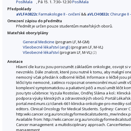
PoslMala
, Pá 15. 1. 7:30–12:30
PoslMala
Předpoklady
aVLFA0822c
Farmakologie II - cvičení
&&
aVLCH0832c
Chirurgie II 
Omezení zápisu do předmětu
Předmět je určen pouze studentům mateřských oborů.
Mateřské obory/plány
General Medicine
(program LF, M-GM)
Všeobecné lékařství (angl.)
(program LF, M-VL)
Všeobecné lékařství
(program LF, M-VL)
(2)
Anotace
Hlavní cíle kurzu jsou porozumět základům onkologie, osvojit si
nevzniklo. Dále znalosti, které jsou nutné k tomu, aby maligní 
nemocný včak předán k odborné léčbě. Informace o léčbě jsou př
léčící tyto nemocné, zatímco rozpoznat onemconění musí umět vši
komplexní symptomatickou a paliativní péči a musí umět léčit kom
jsou tyto učebnice: Vyzula Rostislav, Ondřej Sláma a kol.: Klinic
podpora výuky klinických a zdravotnických oborů: Portál Lékařské
portal.med.muni.cz/clanek-661-klinicka-onkologie-pro-mediky-sol
editors. Clinical Oncology for Medical Students. Sydney: Cancer C
http:wiki.cancer.org.au/oncologyformedicalstudents_mw/index.ph
Available from: http://wiki.cancer.org.au/oncologyformedicalstu
Cancer management: a multidisciplinary approach. CancerNetwo
management