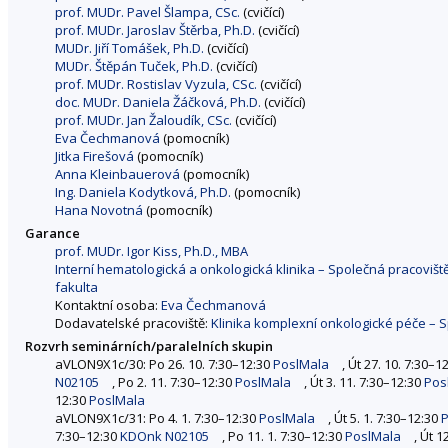
prof. MUDr. Pavel Šlampa, CSc.
(cvičící)
prof. MUDr. Jaroslav Štěrba, Ph.D.
(cvičící)
MUDr. Jiří Tomášek, Ph.D.
(cvičící)
MUDr. Štěpán Tuček, Ph.D.
(cvičící)
prof. MUDr. Rostislav Vyzula, CSc.
(cvičící)
doc. MUDr. Daniela Žáčková, Ph.D.
(cvičící)
prof. MUDr. Jan Žaloudík, CSc.
(cvičící)
Eva Čechmanová
(pomocník)
Jitka Firešová
(pomocník)
Anna Kleinbauerová
(pomocník)
Ing. Daniela Kodytková, Ph.D.
(pomocník)
Hana Novotná
(pomocník)
Garance
prof. MUDr. Igor Kiss, Ph.D., MBA
Interní hematologická a onkologická klinika – Společná pracoviš
fakulta
Kontaktní osoba:
Eva Čechmanová
Dodavatelské pracoviště:
Klinika komplexní onkologické péče –
Rozvrh seminárních/paralelních skupin
aVLON9X1c/30: Po 26. 10. 7:30–12:30
PoslMala
, Út 27. 10. 7:30–1
N02105
, Po 2. 11. 7:30–12:30
PoslMala
, Út 3. 11. 7:30–12:30
Pos
12:30
PoslMala
aVLON9X1c/31: Po 4. 1. 7:30–12:30
PoslMala
, Út 5. 1. 7:30–12:30
P
7:30–12:30
KDOnk N02105
, Po 11. 1. 7:30–12:30
PoslMala
, Út 1