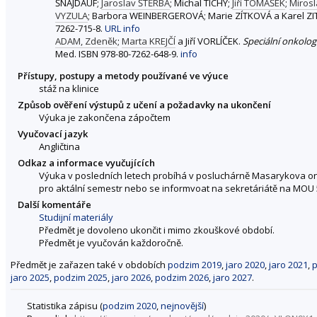
ŠNAJDAUF;
Jaroslav ŠTĚRBA
; Michal TICHÝ;
Jiří TOMÁŠEK
;
Miros
VYZULA
; Barbora WEINBERGEROVÁ; Marie ZÍTKOVÁ a Karel Z
7262-715-8.
URL
info
ADAM, Zdeněk
;
Marta KREJČÍ
a Jiří VORLÍČEK.
Speciální onkolog
Med. ISBN 978-80-7262-648-9.
info
Přístupy, postupy a metody používané ve výuce
stáž na klinice
Způsob ověření výstupů z učení a požadavky na ukončení
Výuka je zakončena zápočtem
Vyučovací jazyk
Angličtina
Odkaz a informace vyučujících
Výuka v posledních letech probíhá v posluchárně Masarykova on
pro aktální semestr nebo se informvoat na sekretáriátě na MOU 
Další komentáře
Studijní materiály
Předmět je dovoleno ukončit i mimo zkouškové období.
Předmět je vyučován každoročně.
Předmět je zařazen také v obdobích
podzim 2019
,
jaro 2020
,
jaro 2021
,
p
jaro 2025
,
podzim 2025
,
jaro 2026
,
podzim 2026
,
jaro 2027
.
Statistika zápisu (
podzim 2020
,
nejnovější
)