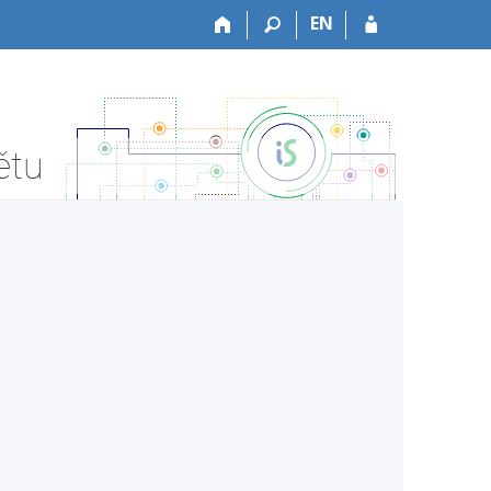
EN
ětu