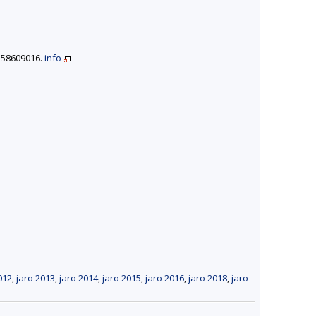
1558609016.
info
012
,
jaro 2013
,
jaro 2014
,
jaro 2015
,
jaro 2016
,
jaro 2018
,
jaro