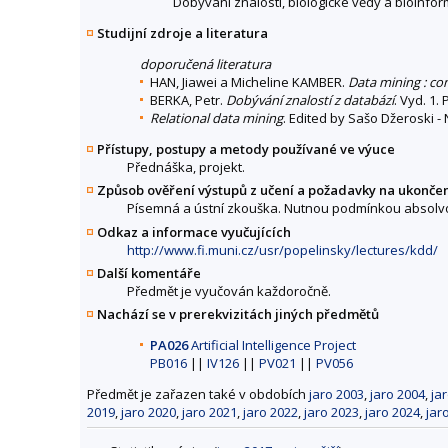
Dobývání znalostí, biologické vědy a bioinfor
Studijní zdroje a literatura
doporučená literatura
HAN, Jiawei a Micheline KAMBER.
Data mining : co
BERKA, Petr.
Dobývání znalostí z databází
. Vyd. 1.
Relational data mining
. Edited by Sašo Džeroski - 
Přístupy, postupy a metody používané ve výuce
Přednáška, projekt.
Způsob ověření výstupů z učení a požadavky na ukonče
Písemná a ústní zkouška. Nutnou podmínkou absolvo
Odkaz a informace vyučujících
http://www.fi.muni.cz/usr/popelinsky/lectures/kdd/
Další komentáře
Předmět je vyučován každoročně.
Nachází se v prerekvizitách jiných předmětů
PA026
Artificial Intelligence Project
PB016
||
IV126
||
PV021
||
PV056
Předmět je zařazen také v obdobích
jaro 2003
,
jaro 2004
,
ja
2019
,
jaro 2020
,
jaro 2021
,
jaro 2022
,
jaro 2023
,
jaro 2024
,
jar