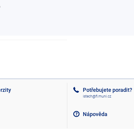
6
rzity
Potřebujete poradit?
istech@fi.muni.cz
Nápověda