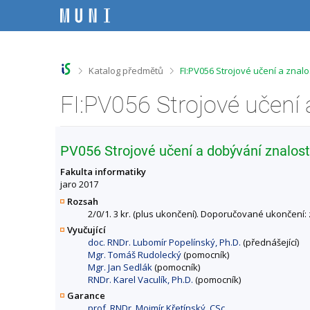
P
P
P
P
ř
ř
ř
ř
e
e
e
e
s
s
s
s
k
k
k
k
o
o
o
o
>
>
Katalog předmětů
FI:PV056 Strojové učení a znal
č
č
č
č
i
i
i
i
FI:PV056 Strojové učení 
t
t
t
t
n
n
n
n
a
a
a
a
h
h
o
p
PV056 Strojové učení a dobývání znalost
o
l
b
a
r
a
s
t
Fakulta informatiky
n
v
a
i
jaro 2017
í
i
h
č
Rozsah
l
č
k
2/0/1. 3 kr. (plus ukončení). Doporučované ukončení: 
i
k
u
Vyučující
š
u
doc. RNDr. Lubomír Popelínský, Ph.D.
(přednášející)
t
Mgr. Tomáš Rudolecký
(pomocník)
u
Mgr. Jan Sedlák
(pomocník)
RNDr. Karel Vaculík, Ph.D.
(pomocník)
Garance
prof. RNDr. Mojmír Křetínský, CSc.