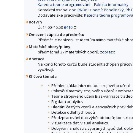
Katedra teorie programování – Fakulta informatiky
Kontaktní osoba:
doc. RNDr. Lubomír Popelínský, Ph.D
Dodavatelské pracoviště:
Katedra teorie programován
Rozvrh
Út 14:00–15:50
B410
Omezení zápisu do předmětu
Předmět je nabízen i studentům mimo mateřské obor
Mateřské obory/plány
předmět má 37 mateřských oborů,
zobrazit
Anotace
Na konci tohoto kurzu bude student schopen pracovat
využívají.
Klíčová témata
Přehled základních metod strojového učení
Pokročilé metody strojového učení. Kombinace 
Teorie strojového učení Bias-varinace tradeo
Big data analytics
Hledání častých vzorů a asociačních pravidel: 
Detekce odlehlých bodů
Předzpracování dat: výběr atributů; konstrukc
Vizualizace dat, visual analytics
Dobývání znalostí z vybraných typů dat: dolo