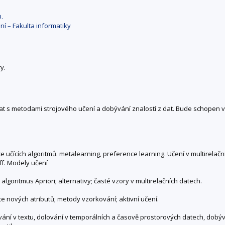
.
í – Fakulta informatiky
y.
 s metodami strojového učení a dobývání znalostí z dat. Bude schopen vy
učících algoritmů. metalearning, preference learning. Učení v multirelačn
ff. Modely učení
algoritmus Apriori; alternativy; časté vzory v multirelačních datech.
e nových atributů; metody vzorkování; aktivní učení.
vání v textu, dolování v temporálních a časově prostorových datech, dobý