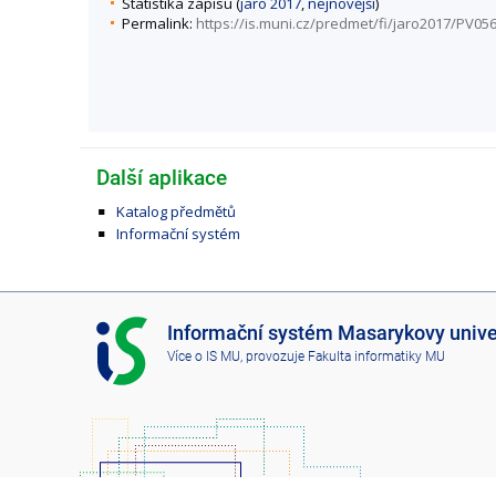
Statistika zápisu (
jaro 2017
,
nejnovější
)
Permalink:
https://is.muni.cz/predmet/fi/jaro2017/PV05
Další aplikace
Katalog předmětů
Informační systém
I
Informační systém Masarykovy unive
S
Více o IS MU
, provozuje
Fakulta informatiky MU
M
U