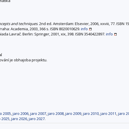
matika
ncepts and techniques
. 2nd ed. Amsterdam: Elsevier, 2006, xxviii, 77. ISBN 
 Praha: Academia, 2003, 366 s. ISBN 8020010629.
info
Nada Lavrač. Berlin: Springer, 2001, xix, 398. ISBN 3540422897.
info
ní
vání je obhajoba projektu.
ro 2005
,
jaro 2006
,
jaro 2007
,
jaro 2008
,
jaro 2009
,
jaro 2010
,
jaro 2011
,
jaro 2
o 2025
,
jaro 2026
,
jaro 2027
.