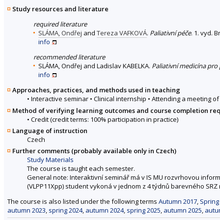
Study resources and literature
required literature
SLÁMA, Ondřej
and
Tereza VAFKOVÁ
.
Paliativní péče
. 1. vyd. 
info
recommended literature
SLÁMA, Ondřej and Ladislav KABELKA.
Paliativní medicína pro 
info
Approaches, practices, and methods used in teaching
• Interactive seminar • Clinical internship • Attending a meeting 
Method of verifying learning outcomes and course completion re
• Credit (credit terms: 100% participation in practice)
Language of instruction
Czech
Further comments (probably available only in Czech)
Study Materials
The course is taught each semester.
General note: Interaktivní seminář má v IS MU rozvrhovou inform
(VLPP11Xpp) student vykoná v jednom z 4 týdnů barevného SRZ r
The course is also listed under the following terms
Autumn 2017
,
Spring
autumn 2023
,
spring 2024
,
autumn 2024
,
spring 2025
,
autumn 2025
,
autu