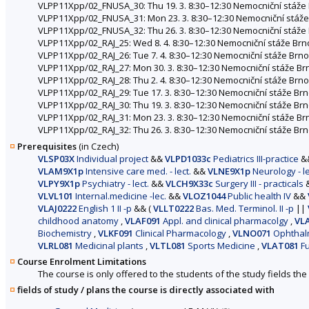
VLPP11Xpp/02_FNUSA_30: Thu 19. 3. 8:30–12:30 Nemocniční stáže Br
VLPP11Xpp/02_FNUSA_31: Mon 23. 3. 8:30–12:30 Nemocniční stáže 
VLPP11Xpp/02_FNUSA_32: Thu 26. 3. 8:30–12:30 Nemocniční stáže Br
VLPP11Xpp/02_RAJ_25: Wed 8. 4. 8:30–12:30 Nemocniční stáže Brno
VLPP11Xpp/02_RAJ_26: Tue 7. 4. 8:30–12:30 Nemocniční stáže Brno
VLPP11Xpp/02_RAJ_27: Mon 30. 3. 8:30–12:30 Nemocniční stáže Brn
VLPP11Xpp/02_RAJ_28: Thu 2. 4. 8:30–12:30 Nemocniční stáže Brno
VLPP11Xpp/02_RAJ_29: Tue 17. 3. 8:30–12:30 Nemocniční stáže Brn
VLPP11Xpp/02_RAJ_30: Thu 19. 3. 8:30–12:30 Nemocniční stáže Brno,
VLPP11Xpp/02_RAJ_31: Mon 23. 3. 8:30–12:30 Nemocniční stáže Brn
VLPP11Xpp/02_RAJ_32: Thu 26. 3. 8:30–12:30 Nemocniční stáže Brno,
Prerequisites
(in Czech)
VLSP03X
Individual project
&&
VLPD1033c
Pediatrics III-practice
&
VLAM9X1p
Intensive care med. - lect.
&&
VLNE9X1p
Neurology - l
VLPY9X1p
Psychiatry - lect.
&&
VLCH9X33c
Surgery III - practicals
VLVL101
Internal.medicine -lec.
&&
VLOZ1044
Public health IV
&&
VLAJ0222
English 1 II -p
&&
(
VLLT0222
Bas. Med. Terminol. II -p
||
childhood anatomy
,
VLAF091
Appl. and clinical pharmacolgy
,
VL
Biochemistry
,
VLKF091
Clinical Pharmacology
,
VLNO071
Ophthal
VLRL081
Medicinal plants
,
VLTL081
Sports Medicine
,
VLAT081
Fu
Course Enrolment Limitations
The course is only offered to the students of the study fields the 
fields of study / plans the course is directly associated with