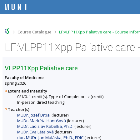
S
S
S
S
k
k
k
k
i
i
i
i
p
p
p
p
t
t
t
t
o
o
o
o
>
>
Course Catalogue
LF:VLPP11Xpp Paliative care - Course Infor
t
h
c
f
o
e
o
o
LF:VLPP11Xpp Paliative care 
p
a
n
o
b
d
t
t
a
e
e
e
r
r
n
r
VLPP11Xpp Paliative care
t
Faculty of Medicine
spring 2026
Extent and Intensity
0/1/0. 1 credit(s). Type of Completion: z (credit).
In-person direct teaching
Teacher(s)
MUDr. Josef Drbal
(lecturer)
MUDr. Markéta Hanušová
(lecturer)
MUDr. Ladislav Kabelka, Ph.D.
(lecturer)
MUDr. Eva Létalová
(lecturer)
doc. MUDr. Jan Maláska, Ph.D., EDIC
(lecturer)