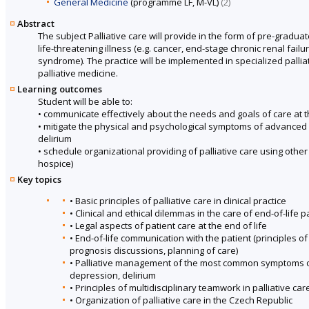
General Medicine
(programme LF, M-VL)
(2)
Abstract
The subject Palliative care will provide in the form of pre-gradua
life-threatening illness (e.g. cancer, end-stage chronic renal fa
syndrome). The practice will be implemented in specialized pallia
palliative medicine.
Learning outcomes
Student will be able to:
• communicate effectively about the needs and goals of care at the
• mitigate the physical and psychological symptoms of advanced d
delirium
• schedule organizational providing of palliative care using oth
hospice)
Key topics
• Basic principles of palliative care in clinical practice
• Clinical and ethical dilemmas in the care of end-of-life p
• Legal aspects of patient care at the end of life
• End-of-life communication with the patient (principles
prognosis discussions, planning of care)
• Palliative management of the most common symptoms of
depression, delirium
• Principles of multidisciplinary teamwork in palliative car
• Organization of palliative care in the Czech Republic