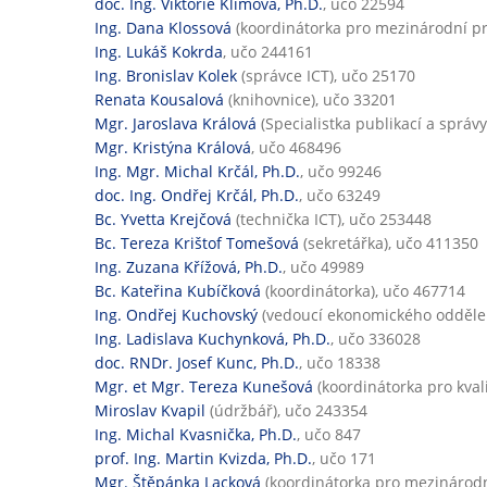
doc. Ing. Viktorie Klímová, Ph.D.
, učo 22594
Ing. Dana Klossová
(koordinátorka pro mezinárodní p
Ing. Lukáš Kokrda
, učo 244161
Ing. Bronislav Kolek
(správce ICT), učo 25170
Renata Kousalová
(knihovnice), učo 33201
Mgr. Jaroslava Králová
(Specialistka publikací a správ
Mgr. Kristýna Králová
, učo 468496
Ing. Mgr. Michal Krčál, Ph.D.
, učo 99246
doc. Ing. Ondřej Krčál, Ph.D.
, učo 63249
Bc. Yvetta Krejčová
(technička ICT), učo 253448
Bc. Tereza Krištof Tomešová
(sekretářka), učo 411350
Ing. Zuzana Křížová, Ph.D.
, učo 49989
Bc. Kateřina Kubíčková
(koordinátorka), učo 467714
Ing. Ondřej Kuchovský
(vedoucí ekonomického oddělen
Ing. Ladislava Kuchynková, Ph.D.
, učo 336028
doc. RNDr. Josef Kunc, Ph.D.
, učo 18338
Mgr. et Mgr. Tereza Kunešová
(koordinátorka pro kval
Miroslav Kvapil
(údržbář), učo 243354
Ing. Michal Kvasnička, Ph.D.
, učo 847
prof. Ing. Martin Kvizda, Ph.D.
, učo 171
Mgr. Štěpánka Lacková
(koordinátorka pro mezinárod