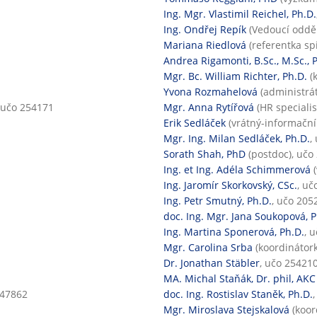
Ing. Mgr. Vlastimil Reichel, Ph.D.
Ing. Ondřej Repík
(Vedoucí odděl
Mariana Riedlová
(referentka sp
Andrea Rigamonti, B.Sc., M.Sc., 
Mgr. Bc. William Richter, Ph.D.
(k
Yvona Rozmahelová
(administrát
, učo 254171
Mgr. Anna Rytířová
(HR specialis
Erik Sedláček
(vrátný-informační
Mgr. Ing. Milan Sedláček, Ph.D.
,
Sorath Shah, PhD
(postdoc), učo
Ing. et Ing. Adéla Schimmerová
(
Ing. Jaromír Skorkovský, CSc.
, uč
Ing. Petr Smutný, Ph.D.
, učo 205
doc. Ing. Mgr. Jana Soukopová, P
Ing. Martina Sponerová, Ph.D.
, 
Mgr. Carolina Srba
(koordinátor
Dr. Jonathan Stäbler
, učo 25421
MA. Michal Staňák, Dr. phil, AKC
247862
doc. Ing. Rostislav Staněk, Ph.D.
Mgr. Miroslava Stejskalová