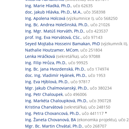
Ing. Marie Hladká, Ph.D.
, učo 62635
doc. Jakub Hlávka, Ph.D., M.A.
, učo 358398
Ing. Apolena Holcová
(výzkumnice I), učo 568250
Ing. Bc. Andrea Holešinská, Ph.D.
, učo 21026
Ing. Mgr. Matúš Horváth, Ph.D.
, učo 423537
prof. Ing. Eva Horvátová, CSc.
, učo 97143
Seyed Mojtaba Hosseini Bamakan, PhD
(výzkumník II)
Nathalie Houtzamer, MCom
, učo 251804
Lenka Hráčková
(sekretářka), učo 97088
Ing. Filip Hrůza, Ph.D.
, učo 99925
Ing. Bc. Jana Hvozdenská, Ph.D.
, učo 174974
doc. Ing. Vladimír Hyánek, Ph.D.
, učo 1953
Ing. Eva Hýblová, Ph.D.
, učo 97817
Mgr. Jakub Chalmovianský, Ph.D.
, učo 380234
Ing. Petr Chaloupek
, učo 496006
Ing. Markéta Chaloupková, Ph.D.
, učo 390728
Kristina Charvátová
(sekretářka), učo 248150
Ing. Petra Chovancová, Ph.D.
, učo 441117
*
Ing. Žaneta Chovanová, BA
(ekonomka projektu), učo 
Mgr. Bc. Martin Chvátal, Ph.D.
, učo 268707