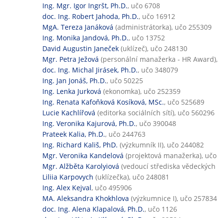
Ing. Mgr. Igor Ingršt, Ph.D.
, učo 6708
doc. Ing. Robert Jahoda, Ph.D.
, učo 16912
MgA. Tereza Janáková
(administrátorka), učo 255309
Ing. Monika Jandová, Ph.D.
, učo 13752
David Augustin Janeček
(uklízeč), učo 248130
Mgr. Petra Ježová
(personální manažerka - HR Award),
doc. Ing. Michal Jirásek, Ph.D.
, učo 348079
Ing. Jan Jonáš, Ph.D.
, učo 50225
Ing. Lenka Jurková
(ekonomka), učo 252359
Ing. Renata Kafoňková Kosíková, MSc.
, učo 525689
Lucie Kachlířová
(editorka sociálních sítí), učo 560296
Ing. Veronika Kajurová, Ph.D.
, učo 390048
Prateek Kalia, Ph.D.
, učo 244763
Ing. Richard Kališ, PhD.
(výzkumník II), učo 244082
Mgr. Veronika Kandelová
(projektová manažerka), učo
Mgr. Alžběta Karolyiová
(vedoucí střediska vědeckých i
Liliia Karpovych
(uklízečka), učo 248081
Ing. Alex Kejval
, učo 495906
MA. Aleksandra Khokhlova
(výzkumnice I), učo 257834
doc. Ing. Alena Klapalová, Ph.D.
, učo 1126