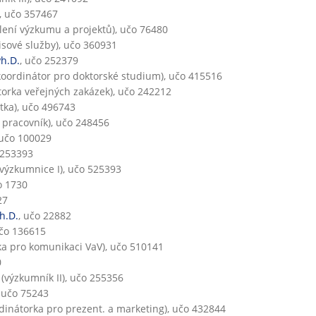
, učo 357467
ení výzkumu a projektů), učo 76480
isové služby), učo 360931
Ph.D.
, učo 252379
oordinátor pro doktorské studium), učo 415516
orka veřejných zakázek), učo 242212
tka), učo 496743
 pracovník), učo 248456
 učo 100029
 253393
výzkumnice I), učo 525393
o 1730
27
h.D.
, učo 22882
učo 136615
ka pro komunikaci VaV), učo 510141
0
(výzkumník II), učo 255356
, učo 75243
(koordinátorka pro prezent. a marketing), učo 432844