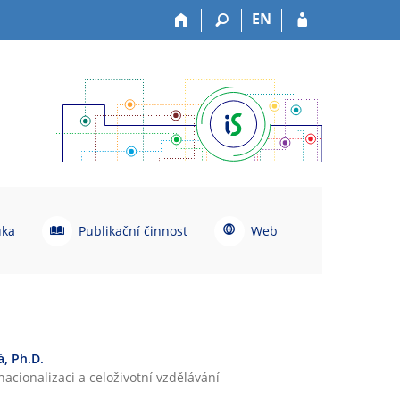
EN
P
W
uka
Publikační činnost
Web
u
e
b
b
l
i
k
a
, Ph.D.
č
acionalizaci a celoživotní vzdělávání
n