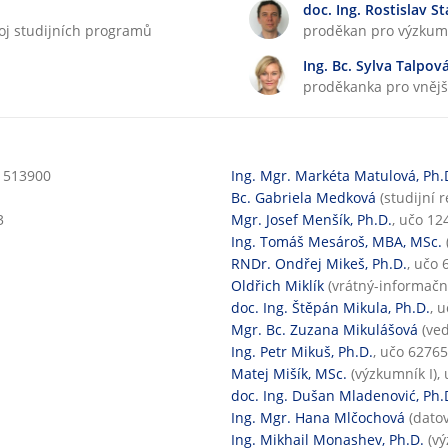
n
doc. Ing. Rostislav S
á
oj studijních programů
proděkan pro výzkum
v
Ing. Bc. Sylva Talpová
ý
proděkanka pro vnější
u
k
a
o 513900
Ing. Mgr. Markéta Matulová, Ph.
Bc. Gabriela Medková
(studijní 
3
Mgr. Josef Menšík, Ph.D.
, učo 12
Ing. Tomáš Mesároš, MBA, MSc.
RNDr. Ondřej Mikeš, Ph.D.
, učo 
Oldřich Miklík
(vrátný-informačn
doc. Ing. Štěpán Mikula, Ph.D.
, 
Mgr. Bc. Zuzana Mikulášová
(ved
Ing. Petr Mikuš, Ph.D.
, učo 62765
Matej Mišík, MSc.
(výzkumník I),
doc. Ing. Dušan Mladenović, Ph.
Ing. Mgr. Hana Mlčochová
(datov
Ing. Mikhail Monashev, Ph.D.
(vý