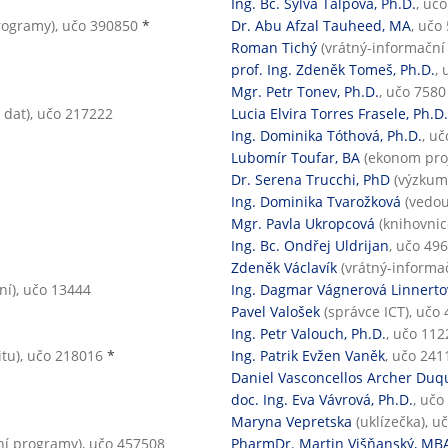
Ing. Bc. Sylva Talpová, Ph.D.
, uč
rogramy), učo 390850
*
Dr. Abu Afzal Tauheed, MA
, učo
Roman Tichý
(vrátný-informační
prof. Ing. Zdeněk Tomeš, Ph.D.
,
Mgr. Petr Tonev, Ph.D.
, učo 7580
y dat), učo 217222
Lucia Elvira Torres Frasele, Ph.D.
Ing. Dominika Tóthová, Ph.D.
, u
Lubomír Toufar, BA
(ekonom proj
Dr. Serena Trucchi, PhD
(výzkumn
Ing. Dominika Tvarožková
(vedou
Mgr. Pavla Ukropcová
(knihovnic
Ing. Bc. Ondřej Uldrijan
, učo 49
Zdeněk Václavík
(vrátný-informač
í), učo 13444
Ing. Dagmar Vágnerová Linnerto
Pavel Valošek
(správce ICT), učo
Ing. Petr Valouch, Ph.D.
, učo 112
itu), učo 218016
*
Ing. Patrik Evžen Vaněk
, učo 241
Daniel Vasconcellos Archer Duq
doc. Ing. Eva Vávrová, Ph.D.
, učo
Maryna Vepretska
(uklízečka), u
ní programy), učo 457508
PharmDr. Martin Višňanský, MBA