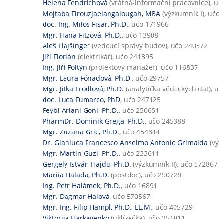
Helena Fendrichová
(vrátná-informační pracovnice), 
Mojtaba Firouzjaeiangalougah, MBA
(výzkumník I), uč
doc. Ing. Miloš Fišar, Ph.D.
, učo 171966
Mgr. Hana Fitzová, Ph.D.
, učo 13908
Aleš Flajšinger
(vedoucí správy budov), učo 240572
Jiří Florián
(elektrikář), učo 241395
Ing. Jiří Foltýn
(projektový manažer), učo 116837
Mgr. Laura Fónadová, Ph.D.
, učo 29757
Mgr. Jitka Frodlová, Ph.D.
(analytička vědeckých dat), 
doc. Luca Fumarco, PhD
, učo 247125
Feybi Ariani Goni, Ph.D.
, učo 250651
PharmDr. Dominik Grega, Ph.D.
, učo 245388
Mgr. Zuzana Gric, Ph.D.
, učo 454844
Dr. Gianluca Francesco Anselmo Antonio Grimalda
(vý
Mgr. Martin Guzi, Ph.D.
, učo 233611
Gergely István Hajdu, Ph.D.
(výzkumník II), učo 572867
Mariia Halada, Ph.D.
(postdoc), učo 250728
Ing. Petr Halámek, Ph.D.
, učo 16891
Mgr. Dagmar Halová
, učo 570567
Mgr. Ing. Filip Hampl, Ph.D., LL.M.
, učo 405729
Viktoriia Harkavenko
(uklízečka), učo 251011