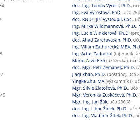
34
doc. Ing. Tomáš Výrost, PhD.
, uč
Ing. Eva Výrostová, PhD.
, učo 25
2
doc. RNDr. Jiří Vystoupil, CSc.
, u
Ing. Mirka Wildmannová, Ph.D.,
Ing. Lucie Winklerová, Ph.D.
(pro
doc. Ahad Zareravasan, PhD
, uč
Ing. Viliam Záthurecký, MBA, Ph.
3
Ing. Artur Zatloukal
(tajemník fak
Marie Závodská
(uklízečka), učo
doc. Mgr. Petr Zemánek, Ph.D.
(v
57
Jiaqi Zhao, Ph.D.
(postdoc), učo 
Yingke Zhu, MA
(výzkumník I), u
Mgr. Silvie Zlatošová, Ph.D.
, učo
445
Mgr. Veronika Zuskáčová, Ph.D.
(
Mgr. Ing. Jan Žák
, učo 23668
doc. Ing. Libor Žídek, Ph.D.
, učo 
doc. Ing. Vladimír Žítek, Ph.D.
, u