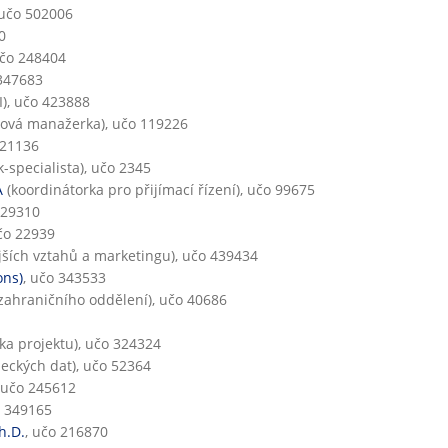
 učo 502006
0
učo 248404
 347683
I), učo 423888
tová manažerka), učo 119226
 21136
-specialista), učo 2345
A
(koordinátorka pro přijímací řízení), učo 99675
 29310
učo 22939
ších vztahů a marketingu), učo 439434
ons)
, učo 343533
zahraničního oddělení), učo 40686
a projektu), učo 324324
deckých dat), učo 52364
 učo 245612
o 349165
h.D.
, učo 216870