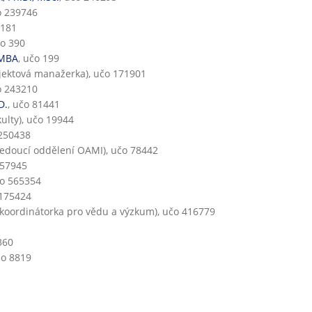
o 239746
4181
čo 390
 MBA
, učo 199
jektová manažerka), učo 171901
o 243210
D.
, učo 81441
ulty), učo 19944
 250438
edoucí oddělení OAMI), učo 78442
257945
čo 565354
 175424
koordinátorka pro vědu a výzkum), učo 416779
360
čo 8819