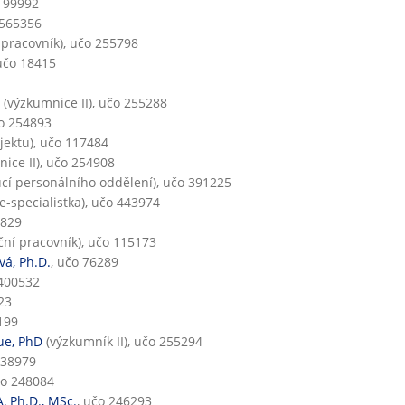
o 99992
 565356
 pracovník), učo 255798
 učo 18415
(výzkumnice II), učo 255288
čo 254893
ektu), učo 117484
ice II), učo 254908
cí personálního oddělení), učo 391225
e-specialistka), učo 443974
6829
ní pracovník), učo 115173
vá, Ph.D.
, učo 76289
 400532
23
199
ue, PhD
(výzkumník II), učo 255294
 38979
čo 248084
, Ph.D., MSc.
, učo 246293