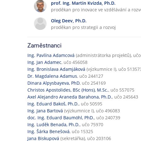
prof. Ing. Martin Kvizda, Ph.D.
proděkan pro inovace ve vzdělávání a rozv
Oleg Deev, Ph.D.
proděkan pro strategii a rozvoj
Zaměstnanci
Ing. Pavlína Adamcová
(administrátorka projektů), uč
Ing. Jan Adamec
, učo 456058
Ing. Bronislava Adamjáková
(výzkumnice I), učo 51357
Dr. Magdalena Adamus
, učo 244127
Dinara Alpysbayeva, PhD
, učo 254169
Christos Apostolides, BSc (Hons), M.Sc.
, učo 557075
Axel Alejandro Araneda Barahona, Ph.D.
, učo 245643
Ing. Eduard Bakoš, Ph.D.
, učo 50595
Ing. Jana Bartová
(výzkumnice I), učo 496083
doc. Ing. Eduard Baumöhl, PhD.
, učo 240739
Ing. Luděk Benada, Ph.D.
, učo 75970
Ing. Šárka Benešová
, učo 15325
Jana Biskupová
(sekretářka), učo 203106