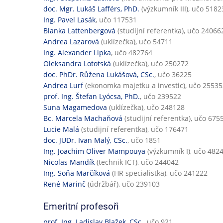
doc. Mgr. Lukáš Lafférs, PhD.
(výzkumník III), učo 5182
Ing. Pavel Lasák
, učo 117531
Blanka Lattenbergová
(studijní referentka), učo 24066
Andrea Lazarová
(uklízečka), učo 54711
Ing. Alexander Lipka
, učo 482764
Oleksandra Lototská
(uklízečka), učo 250272
doc. PhDr. Růžena Lukášová, CSc.
, učo 36225
Andrea Lurf
(ekonomka majetku a investic), učo 25535
prof. Ing. Štefan Lyócsa, PhD.
, učo 239522
Suna Magamedova
(uklízečka), učo 248128
Bc. Marcela Machaňová
(studijní referentka), učo 675
Lucie Malá
(studijní referentka), učo 176471
doc. JUDr. Ivan Malý, CSc.
, učo 1851
Ing. Joachim Oliver Mampouya
(výzkumník I), učo 482
Nicolas Mandík
(technik ICT), učo 244042
Ing. Soňa Marčíková
(HR specialistka), učo 241222
René Marinč
(údržbář), učo 239103
Emeritní profesoři
prof. Ing. Ladislav Blažek, CSc.
, učo 921