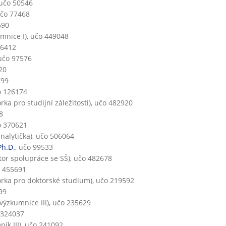
 učo 50546
učo 77468
690
mnice I), učo 449048
76412
 učo 97576
20
799
o 126174
rka pro studijní záležitosti), učo 482920
8
o 370621
nalytička), učo 506064
Ph.D.
, učo 99533
tor spolupráce se SŠ), učo 482678
o 455691
rka pro doktorské studium), učo 219592
99
výzkumnice III), učo 235629
 324037
ík III), učo 241092