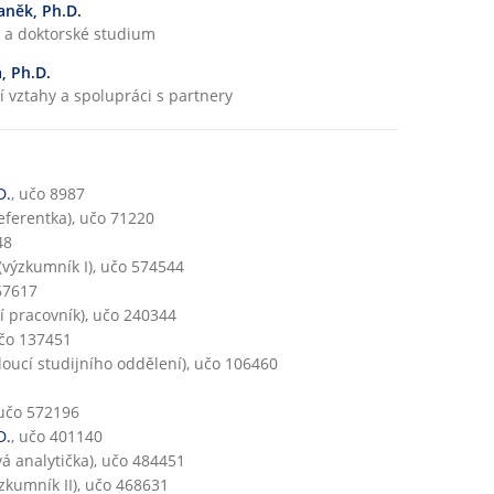
í
taněk, Ph.D.
č
 a doktorské studium
i
, Ph.D.
n
 vztahy a spolupráci s partnery
n
o
s
t
D.
, učo 8987
referentka), učo 71220
48
(výzkumník I), učo 574544
67617
í pracovník), učo 240344
učo 137451
oucí studijního oddělení), učo 106460
 učo 572196
D.
, učo 401140
á analytička), učo 484451
zkumník II), učo 468631