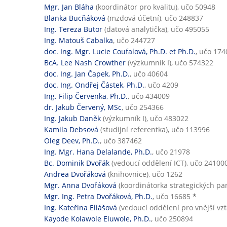
Mgr. Jan Bláha
(koordinátor pro kvalitu), učo 50948
Blanka Bucňáková
(mzdová účetní), učo 248837
Ing. Tereza Butor
(datová analytička), učo 495055
Ing. Matouš Cabalka
, učo 244727
doc. Ing. Mgr. Lucie Coufalová, Ph.D. et Ph.D.
, učo 17
BcA. Lee Nash Crowther
(výzkumník I), učo 574322
doc. Ing. Jan Čapek, Ph.D.
, učo 40604
doc. Ing. Ondřej Částek, Ph.D.
, učo 4209
Ing. Filip Červenka, Ph.D.
, učo 434009
dr. Jakub Červený, MSc
, učo 254366
Ing. Jakub Daněk
(výzkumník I), učo 483022
Kamila Debsová
(studijní referentka), učo 113996
Oleg Deev, Ph.D.
, učo 387462
Ing. Mgr. Hana Delalande, Ph.D.
, učo 21978
Bc. Dominik Dvořák
(vedoucí oddělení ICT), učo 24100
Andrea Dvořáková
(knihovnice), učo 1262
Mgr. Anna Dvořáková
(koordinátorka strategických pa
Mgr. Ing. Petra Dvořáková, Ph.D.
, učo 16685
*
Ing. Kateřina Eliášová
(vedoucí oddělení pro vnější vz
Kayode Kolawole Eluwole, Ph.D.
, učo 250894