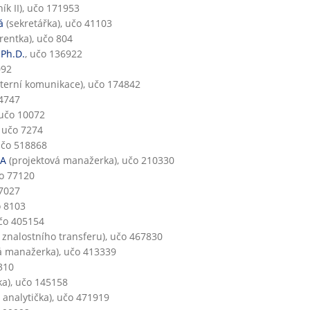
k II), učo 171953
á
(sekretářka), učo 41103
erentka), učo 804
 Ph.D.
, učo 136922
092
nterní komunikace), učo 174842
14747
 učo 10072
, učo 7274
učo 518868
BA
(projektová manažerka), učo 210330
čo 77120
 7027
o 8103
učo 405154
 znalostního transferu), učo 467830
á manažerka), učo 413339
310
ka), učo 145158
 analytička), učo 471919