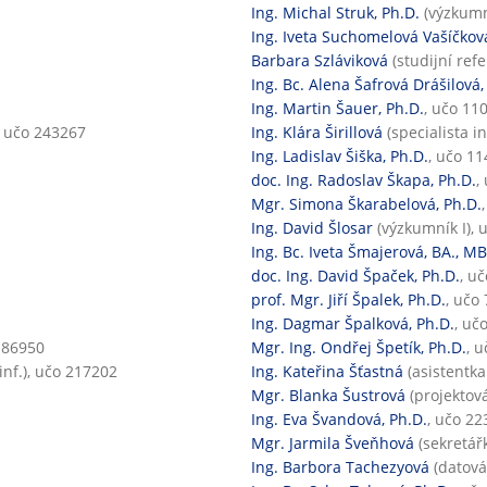
Ing. Michal Struk, Ph.D.
(výzkumní
Ing. Iveta Suchomelová Vašíčkov
Barbara Szláviková
(studijní ref
Ing. Bc. Alena Šafrová Drášilová,
Ing. Martin Šauer, Ph.D.
, učo 11
 učo 243267
Ing. Klára Širillová
(specialista i
Ing. Ladislav Šiška, Ph.D.
, učo 1
doc. Ing. Radoslav Škapa, Ph.D.
,
Mgr. Simona Škarabelová, Ph.D.
Ing. David Šlosar
(výzkumník I), 
Ing. Bc. Iveta Šmajerová, BA., M
doc. Ing. David Špaček, Ph.D.
, u
prof. Mgr. Jiří Špalek, Ph.D.
, učo
Ing. Dagmar Špalková, Ph.D.
, uč
 86950
Mgr. Ing. Ondřej Špetík, Ph.D.
, 
nf.), učo 217202
Ing. Kateřina Šťastná
(asistentka
Mgr. Blanka Šustrová
(projektov
Ing. Eva Švandová, Ph.D.
, učo 22
Mgr. Jarmila Šveňhová
(sekretář
Ing. Barbora Tachezyová
(datová