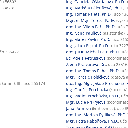
učo 56802
Ing. Gabriela Oškrdalová, Ph.D.
,
o 538236
Ing. Markéta Páleníková, Ph.D.
, 
Ing. Tomáš Paleta, Ph.D.
, učo 13
Mgr. et Mgr. Tereza Parks
(výzku
doc. Ing. Vilém Pařil, Ph.D.
, učo 
Ing. Ivana Pauliová
(asistentka),
Ing. Marek Pavlík, Ph.D.
, učo 215
Ing. Jakub Pejcal, Ph.D.
, učo 322
učo 356427
doc. JUDr. Michal Petr, Ph.D.
, uč
Bc. Adéla Petrušková
(koordináto
Alena Pivavarava, Dr.
, učo 25516
doc. Ing. Tomáš Plíhal, Ph.D.
, uč
Mgr. Terezie Poláčková
(datová a
zkumník III), učo 255174
doc. Ing. Mgr. Jakub Procházka, 
Ing. Ondřej Procházka
(koordiná
Ing. Radim Procházka, Ph.D.
, uč
Mgr. Lucie Přikrylová
(koordináto
Jana Putnová
(knihovnice), učo 8
doc. Ing. Mariola Pytliková, PhD
(
Mgr. Petra Ráboňová, Ph.D.
, učo
Tommaso Reggiani, PhD
(výzkumn