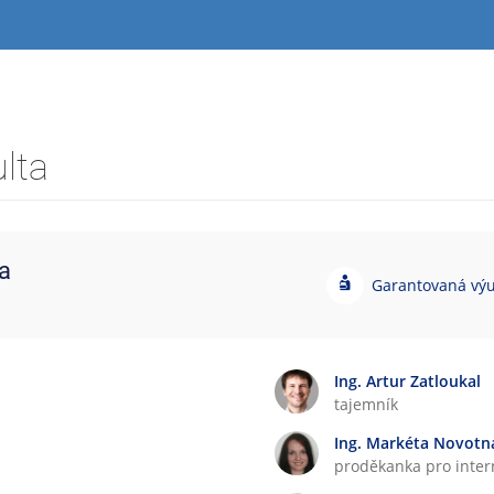
lta
a
G
Garantovaná vý
a
r
a
n
Ing. Artur Zatloukal
t
tajemník
o
Ing. Markéta Novotná
v
proděkanka pro intern
a