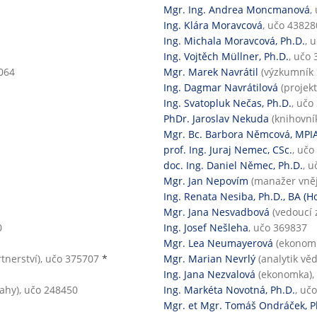
Mgr. Ing. Andrea Moncmanová
,
Ing. Klára Moravcová
, učo 43828
Ing. Michala Moravcová, Ph.D.
, 
Ing. Vojtěch Müllner, Ph.D.
, učo
4064
Mgr. Marek Navrátil
(výzkumník 
Ing. Dagmar Navrátilová
(projek
Ing. Svatopluk Nečas, Ph.D.
, učo
PhDr. Jaroslav Nekuda
(knihovník
Mgr. Bc. Barbora Němcová, MPI
prof. Ing. Juraj Nemec, CSc.
, učo
doc. Ing. Daniel Němec, Ph.D.
, 
Mgr. Jan Nepovím
(manažer vněj
Ing. Renata Nesiba, Ph.D., BA (H
Mgr. Jana Nesvadbová
(vedoucí 
0
Ing. Josef Nešleha
, učo 369837
Mgr. Lea Neumayerová
(ekonomk
rtnerství), učo 375707
*
Mgr. Marian Nevrlý
(analytik vě
Ing. Jana Nezvalová
(ekonomka),
tahy), učo 248450
Ing. Markéta Novotná, Ph.D.
, uč
Mgr. et Mgr. Tomáš Ondráček, P