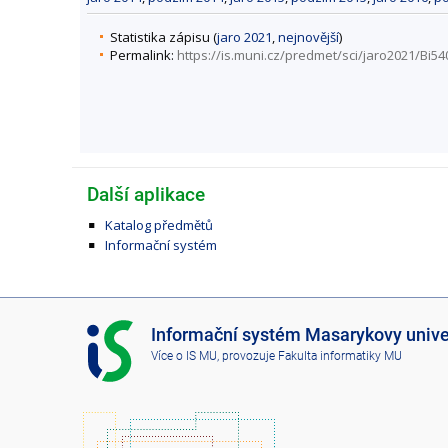
Statistika zápisu (
jaro 2021
,
nejnovější
)
Permalink:
https://is.muni.cz/predmet/sci/jaro2021/Bi54
Další aplikace
Katalog předmětů
Informační systém
I
Informační systém Masarykovy unive
S
Více o IS MU
, provozuje
Fakulta informatiky MU
M
U