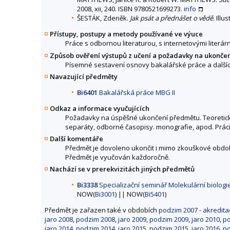
2008, xii, 240. ISBN 9780521699273.
info
ŠESTÁK, Zdeněk.
Jak psát a přednášet o vědě
. Ill
Přístupy, postupy a metody používané ve výuce
Práce s odbornou literaturou, s internetovými literár
Způsob ověření výstupů z učení a požadavky na ukonče
Písemné sestavení osnovy bakalářské práce a dalších
Navazující předměty
Bi6401
Bakalářská práce MBG II
Odkaz a informace vyučujících
Požadavky na úspěšné ukončení předmětu. Teoreticky
separáty, odborné časopisy. monografie, apod. Prá
Další komentáře
Předmět je dovoleno ukončit i mimo zkouškové obdob
Předmět je vyučován každoročně.
Nachází se v prerekvizitách jiných předmětů
Bi3338
Specializační seminář Molekulární biologi
NOW(
Bi3001
) || NOW(
Bi5401
)
Předmět je zařazen také v obdobích
podzim 2007 - akredita
jaro 2008
,
podzim 2008
,
jaro 2009
,
podzim 2009
,
jaro 2010
,
po
jaro 2014
,
podzim 2014
,
jaro 2015
,
podzim 2015
,
jaro 2016
,
po