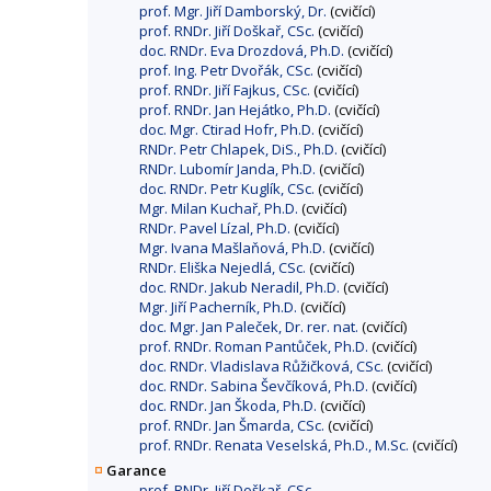
prof. Mgr. Jiří Damborský, Dr.
(cvičící)
prof. RNDr. Jiří Doškař, CSc.
(cvičící)
doc. RNDr. Eva Drozdová, Ph.D.
(cvičící)
prof. Ing. Petr Dvořák, CSc.
(cvičící)
prof. RNDr. Jiří Fajkus, CSc.
(cvičící)
prof. RNDr. Jan Hejátko, Ph.D.
(cvičící)
doc. Mgr. Ctirad Hofr, Ph.D.
(cvičící)
RNDr. Petr Chlapek, DiS., Ph.D.
(cvičící)
RNDr. Lubomír Janda, Ph.D.
(cvičící)
doc. RNDr. Petr Kuglík, CSc.
(cvičící)
Mgr. Milan Kuchař, Ph.D.
(cvičící)
RNDr. Pavel Lízal, Ph.D.
(cvičící)
Mgr. Ivana Mašlaňová, Ph.D.
(cvičící)
RNDr. Eliška Nejedlá, CSc.
(cvičící)
doc. RNDr. Jakub Neradil, Ph.D.
(cvičící)
Mgr. Jiří Pacherník, Ph.D.
(cvičící)
doc. Mgr. Jan Paleček, Dr. rer. nat.
(cvičící)
prof. RNDr. Roman Pantůček, Ph.D.
(cvičící)
doc. RNDr. Vladislava Růžičková, CSc.
(cvičící)
doc. RNDr. Sabina Ševčíková, Ph.D.
(cvičící)
doc. RNDr. Jan Škoda, Ph.D.
(cvičící)
prof. RNDr. Jan Šmarda, CSc.
(cvičící)
prof. RNDr. Renata Veselská, Ph.D., M.Sc.
(cvičící)
Garance
prof. RNDr. Jiří Doškař, CSc.