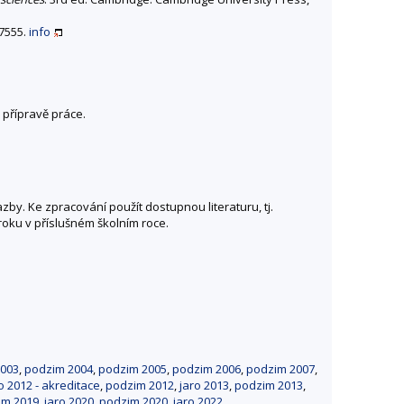
07555.
info
 přípravě práce.
. Ke zpracování použít dostupnou literaturu, tj.
ku v příslušném školním roce.
2003
,
podzim 2004
,
podzim 2005
,
podzim 2006
,
podzim 2007
,
o 2012 - akreditace
,
podzim 2012
,
jaro 2013
,
podzim 2013
,
im 2019
,
jaro 2020
,
podzim 2020
,
jaro 2022
.