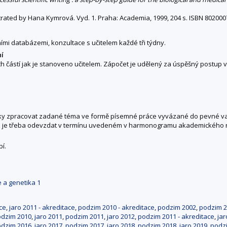
ustrated by Hana Kymrová. Vyd. 1. Praha: Academia, 1999, 204 s. ISBN 80200
ními databázemi, konzultace s učitelem každé tři týdny.
ní
 částí jak je stanoveno učitelem. Zápočet je udělený za úspěšný postup v
 zpracovat zadané téma ve formě písemné práce vyvázané do pevné vazby
ci je třeba odevzdat v termínu uvedeném v harmonogramu akademického ro
í.
e a genetika 1
ce
,
jaro 2011 - akreditace
,
podzim 2010 - akreditace
,
podzim 2002
,
podzim 
dzim 2010
,
jaro 2011
,
podzim 2011
,
jaro 2012
,
podzim 2011 - akreditace
,
jar
dzim 2016
,
jaro 2017
,
podzim 2017
,
jaro 2018
,
podzim 2018
,
jaro 2019
,
podz