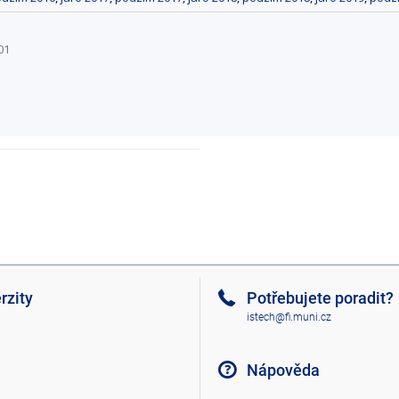
01
rzity
Potřebujete poradit?
istech@fi.muni.cz
Nápověda