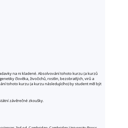
adavky na ni kladené. Absolvování tohoto kurzu (a kurzů
enetiky člověka, živočichů, rostlin, bezobratlých, virů a
í tohoto kurzu (a kurzu následujícího) by student měl být
státní závěrečné zkoušky.
 sciences
. 3rd ed. Cambridge: Cambridge University Press,