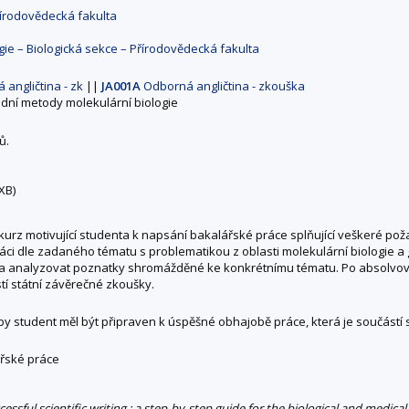
řírodovědecká fakulta
gie – Biologická sekce – Přírodovědecká fakulta
 angličtina - zk
||
JA001A
Odborná angličtina - zkouška
adní metody molekulární biologie
ů.
XB)
urz motivující studenta k napsání bakalářské práce splňující veškeré pož
práci dle zadaného tématu s problematikou z oblasti molekulární biologie a g
 a analyzovat poznatky shromážděné ke konkrétnímu tématu. Po absolvován
tí státní závěrečné zkoušky.
by student měl být připraven k úspěšné obhajobě práce, která je součástí 
ářské práce
cessful scientific writing : a step-by-step guide for the biological and medical