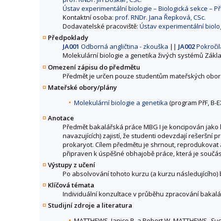
Ústav experimentální biologie – Biologická sekce – P
Kontaktní osoba:
prof. RNDr. Jana Řepková, CSc.
Dodavatelské pracoviště:
Ústav experimentální biolo
Předpoklady
JA001
Odborná angličtina - zkouška
||
JA002
Pokročilá
Molekulární biologie a genetika živých systémů Zákl
Omezení zápisu do předmětu
Předmět je určen pouze studentům mateřských obor
Mateřské obory/plány
Molekulární biologie a genetika
(program PřF, B-E
Anotace
Předmět bakalářská práce MBG I je koncipován jako k
navazujících) zajistí, že studenti odevzdají rešeršní 
prokaryot. Cílem předmětu je shrnout, reprodukovat
připraven k úspěšné obhajobě práce, která je součás
Výstupy z učení
Po absolvování tohoto kurzu (a kurzu následujícího) 
Klíčová témata
Individuální konzultace v průběhu zpracování bakal
Studijní zdroje a literatura
MATTHEWS, Janice R. a Robert W. MATTHEWS.
Suc