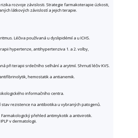
izika rozvoje závislosti. Strategie farmakoterapie úzkosti,
ých látkových závislostí a jejich terapie.
ritmus. Léčiva používaná u dyslipidémií a u ICHS.
rapii hypertenze, antihypertenziva 1. a 2. volby,
á při terapii srdečního selhání a arytmií. Shrnutí léčiv KVS.
antifibrinolytik, hemostatik a antianemik.
oxikologického informačního centra.
lní stav rezistence na antibiotika u vybraných patogenů.
í. Farmakologický přehled antimykotik a antivirotik.
 IPLP v dermatologii.