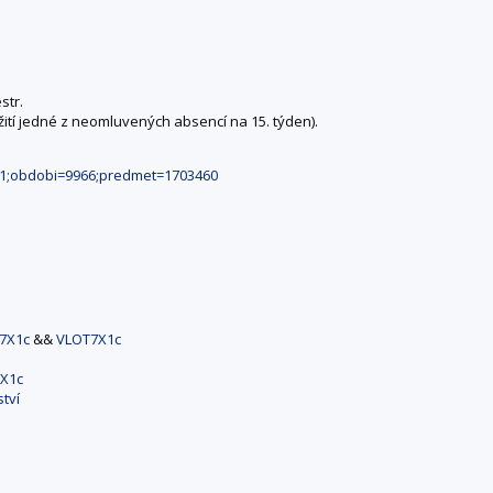
str.
žití jedné z neomluvených absencí na 15. týden).
411;obdobi=9966;predmet=1703460
7X1c
&&
VLOT7X1c
X1c
ství