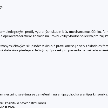
y.
armakologickými profily vybraných skupin léčiv (mechanismus účinku, farm
 a aplikovat teoretické znalosti na úrovni volby vhodného léčiva pro zaji
ných lékových skupinách v klinické praxi, orientuje se v základních fama
kové databáze předepsat léčivých přípravek pro pacienta na základě známé
aminergního systému se zaměřením na antipsychotika a antiparkinsonika.
k, kognitiv a psychostimulancií.
ONVULZIVA