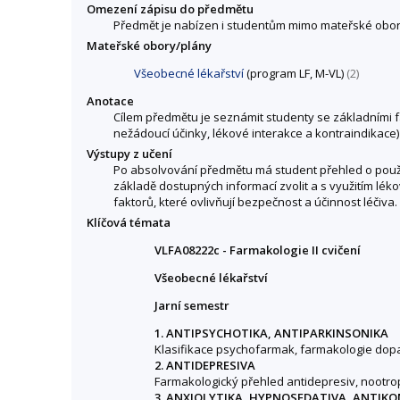
Omezení zápisu do předmětu
Předmět je nabízen i studentům mimo mateřské obor
Mateřské obory/plány
Všeobecné lékařství
(program LF, M-VL)
(2)
Anotace
Cílem předmětu je seznámit studenty se základními f
nežádoucí účinky, lékové interakce a kontraindikace)
Výstupy z učení
Po absolvování předmětu má student přehled o používa
základě dostupných informací zvolit a s využitím lé
faktorů, které ovlivňují bezpečnost a účinnost léčiva.
Klíčová témata
VLFA08222c - Farmakologie II cvičení
Všeobecné lékařství
Jarní semestr
1. ANTIPSYCHOTIKA, ANTIPARKINSONIKA
Klasifikace psychofarmak, farmakologie dop
2. ANTIDEPRESIVA
Farmakologický přehled antidepresiv, nootropi
3. ANXIOLYTIKA, HYPNOSEDATIVA, ANTIK