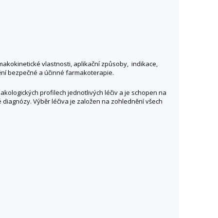
akokinetické vlastnosti, aplikační způsoby, indikace,
štění bezpečné a účinné farmakoterapie.
kologických profilech jednotlivých léčiv a je schopen na
 diagnózy. Výběr léčiva je založen na zohlednění všech