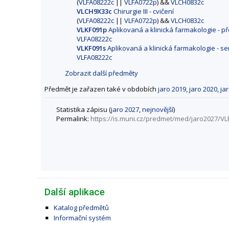
(
VLFA08222c
||
VLFA0722p
) &&
VLCH0832c
VLCH9X33c
Chirurgie III - cvičení
(
VLFA08222c
||
VLFA0722p
) &&
VLCH0832c
VLKF091p
Aplikovaná a klinická farmakologie - 
VLFA08222c
VLKF091s
Aplikovaná a klinická farmakologie - s
VLFA08222c
Zobrazit další předměty
Předmět je zařazen také v obdobích
jaro 2019
,
jaro 2020
,
ja
Statistika zápisu (
jaro 2027
,
nejnovější
)
Permalink:
https://is.muni.cz/predmet/med/jaro2027/V
Další aplikace
Katalog předmětů
Informační systém