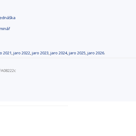
přednáška
eminář
ro 2021
,
jaro 2022
,
jaro 2023
,
jaro 2024
,
jaro 2025
,
jaro 2026
.
LFA08222c