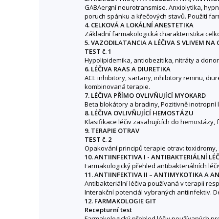
GABAergní neurotransmise. Anxiolytika, hypnos
poruch spánku a křečových stavů. Použití farm
4. CELKOVÁ A LOKÁLNÍ ANESTETIKA
Základní farmakologická charakteristika celk
5. VAZODILATANCIA A LÉČIVA S VLIVEM NA 
TEST č. 1
Hypolipidemika, antiobezitika, nitráty a dono
6. LÉČIVA RAAS A DIURETIKA
ACE inhibitory, sartany, inhibitory reninu, di
kombinovaná terapie.
7. LÉČIVA PŘÍMO OVLIVŇUJÍCÍ MYOKARD
Beta blokátory a bradiny, Pozitivně inotropní 
8. LÉČIVA OVLIVŇUJÍCÍ HEMOSTÁZU
Klasifikace léčiv zasahujících do hemostázy, fa
9. TERAPIE OTRAV
TEST č. 2
Opakování principů terapie otrav: toxidromy, 
10. ANTIINFEKTIVA I - ANTIBAKTERIÁLNÍ LÉ
Farmakologický přehled antibakteriálních léčiv
11. ANTIINFEKTIVA II – ANTIMYKOTIKA A A
Antibakteriální léčiva používaná v terapii resp
Interakční potenciál vybraných antiinfektiv. D
12. FARMAKOLOGIE GIT
Recepturní test
Farmakologický přehled léčiv používaných pro