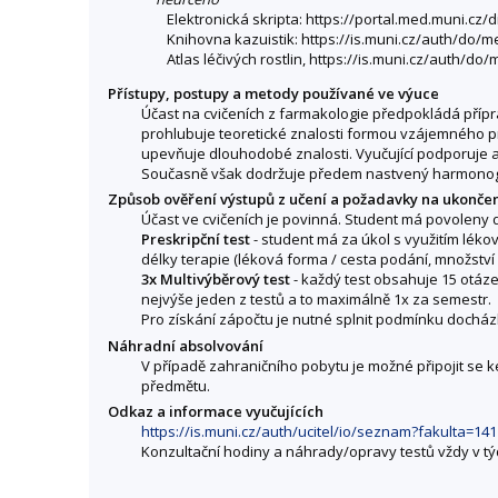
Elektronická skripta: https://portal.med.muni.cz/
Knihovna kazuistik: https://is.muni.cz/auth/do/
Atlas léčivých rostlin, https://is.muni.cz/auth/do/
Přístupy, postupy a metody používané ve výuce
Účast na cvičeních z farmakologie předpokládá přípr
prohlubuje teoretické znalosti formou vzájemného pro
upevňuje dlouhodobé znalosti. Vyučující podporuje a
Současně však dodržuje předem nastvený harmonogr
Způsob ověření výstupů z učení a požadavky na ukonče
Účast ve cvičeních je povinná. Student má povoleny 
Preskripční test
- student má za úkol s využitím lék
délky terapie (léková forma / cesta podání, množství
3x Multivýběrový test
- každý test obsahuje 15 otáz
nejvýše jeden z testů a to maximálně 1x za semestr.
Pro získání zápočtu je nutné splnit podmínku docház
Náhradní absolvování
V případě zahraničního pobytu je možné připojit se 
předmětu.
Odkaz a informace vyučujících
https://is.muni.cz/auth/ucitel/io/seznam?fakulta=1
Konzultační hodiny a náhrady/opravy testů vždy v tý