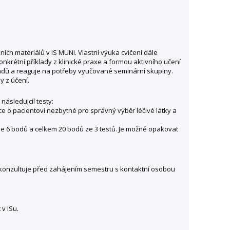
ch materiálů v IS MUNI. Vlastní výuka cvičení dále
nkrétní příklady z klinické praxe a formou aktivního učení
ípadů a reaguje na potřeby vyučované seminární skupiny.
 z účení.
ásledujcíí testy:
ce o pacientovi nezbytné pro správný výběr léčivé látky a
 je 6 bodů a celkem 20 bodů ze 3 testů. Je možné opakovat
t konzultuje před zahájením semestru s kontaktní osobou
v ISu.