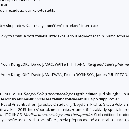
OGII
čiv, nežádoucí účinky cytostatik.
ových skupinách. Kazuistiky zaměřené na lékové interakce.
jových směsí a ochutnávka. Interakce léčiv a léčivých rostlin. Samoléč
 Yoon Kong LOKE; David J. MACEWAN a H. P. RANG.
Rang and Dale's pharma
 Yoon Kong LOKE, David J. MacEWAN, Emma ROBINSON, James FULLERTON. Ra
me HENDERSON.
Rang & Dale's pharmacology
. Eighth edition. [Edinburgh]: Chu
t=true&db=nlebk&AN=1160493&site=ehost-live&ebv=EB&ppid=pp_cover
 - Pavel Anzenbacher - Jaroslav Chládek - J. 1. vydání. Praha: Grada Publish
řica a kol., 2013, http://portal.med.muni.cz/clanek-611-zaklady-specialni-r
W. HITCHINGS.
Medical pharmacology and therapeutics
. Sixth edition. Londo
 by Josef Marek - Michal Vrablík. 5., zcela přepracované a d. Praha: Grada,