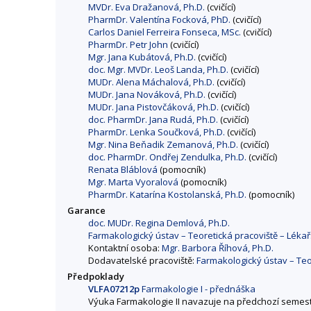
MVDr. Eva Dražanová, Ph.D.
(cvičící)
PharmDr. Valentína Focková, PhD.
(cvičící)
Carlos Daniel Ferreira Fonseca, MSc.
(cvičící)
PharmDr. Petr John
(cvičící)
Mgr. Jana Kubátová, Ph.D.
(cvičící)
doc. Mgr. MVDr. Leoš Landa, Ph.D.
(cvičící)
MUDr. Alena Máchalová, Ph.D.
(cvičící)
MUDr. Jana Nováková, Ph.D.
(cvičící)
MUDr. Jana Pistovčáková, Ph.D.
(cvičící)
doc. PharmDr. Jana Rudá, Ph.D.
(cvičící)
PharmDr. Lenka Součková, Ph.D.
(cvičící)
Mgr. Nina Beňadik Zemanová, Ph.D.
(cvičící)
doc. PharmDr. Ondřej Zendulka, Ph.D.
(cvičící)
Renata Bláblová
(pomocník)
Mgr. Marta Vyoralová
(pomocník)
PharmDr. Katarína Kostolanská, Ph.D.
(pomocník)
Garance
doc. MUDr. Regina Demlová, Ph.D.
Farmakologický ústav – Teoretická pracoviště – Lékař
Kontaktní osoba:
Mgr. Barbora Říhová, Ph.D.
Dodavatelské pracoviště:
Farmakologický ústav – Teo
Předpoklady
VLFA07212p
Farmakologie I - přednáška
Výuka Farmakologie II navazuje na předchozí semest