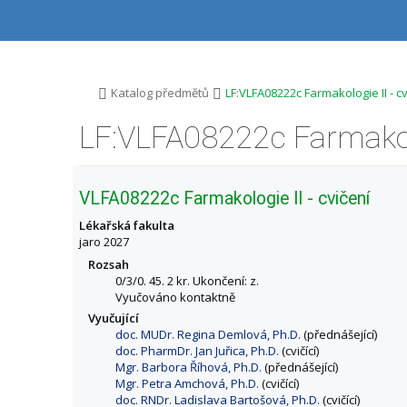
P
P
P
P
ř
ř
ř
ř
e
e
e
e
s
s
s
s
k
k
k
k
o
o
o
o
>
>
Katalog předmětů
LF:VLFA08222c Farmakologie II - c
č
č
č
č
i
i
i
i
t
t
t
t
n
n
n
n
a
a
a
a
h
h
o
p
VLFA08222c Farmakologie II - cvičení
o
l
b
a
r
a
s
t
Lékařská fakulta
n
v
a
i
jaro 2027
í
i
h
č
Rozsah
l
č
k
0/3/0. 45. 2 kr. Ukončení: z.
i
k
u
Vyučováno kontaktně
š
u
Vyučující
t
doc. MUDr. Regina Demlová, Ph.D.
(přednášející)
u
doc. PharmDr. Jan Juřica, Ph.D.
(cvičící)
Mgr. Barbora Říhová, Ph.D.
(přednášející)
Mgr. Petra Amchová, Ph.D.
(cvičící)
doc. RNDr. Ladislava Bartošová, Ph.D.
(cvičící)