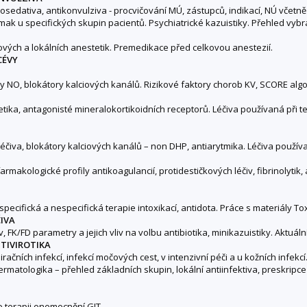
edativa, antikonvulziva - procvičování MÚ, zástupců, indikací, NÚ včetně r
ak u specifických skupin pacientů. Psychiatrické kazuistiky. Přehled vybran
ových a lokálních anestetik. Premedikace před celkovou anestezií.
CÉVY
ry NO, blokátory kalciových kanálů. Rizikové faktory chorob KV, SCORE algo
uretika, antagonisté mineralokortikoidních receptorů. Léčiva používaná při te
léčiva, blokátory kalciových kanálů – non DHP, antiarytmika. Léčiva používan
rmakologické profily antikoagulancií, protidestičkových léčiv, fibrinolytik, 
specifická a nespecifická terapie intoxikací, antidota. Práce s materiály T
ČIVA
, FK/FD parametry a jejich vliv na volbu antibiotika, minikazuistiky. Aktuá
NTIVIROTIKA
iračních infekcí, infekcí močových cest, v intenzivní péči a u kožních infekc
ermatologika – přehled základních skupin, lokální antiinfektiva, preskripce
 terapii onemocnění GIT.