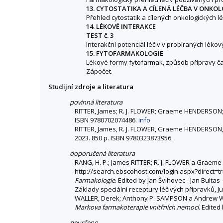
13. CYTOSTATIKA A CÍLENÁ LÉČBA V ONKOL
Přehled cytostatik a cílených onkologických lé
14. LÉKOVÉ INTERAKCE
TEST č. 3
Interakční potenciál léčiv v probíraných lék
15. FYTOFARMAKOLOGIE
Lékové formy fytofarmak, způsob přípravy ča
Zápočet.
Studijní zdroje a literatura
povinná literatura
RITTER, James; R. J. FLOWER; Graeme HENDERSON;
ISBN 9780702074486.
info
RITTER, James, R. J. FLOWER, Graeme HENDERSON,
2023. 850 p. ISBN 9780323873956.
doporučená literatura
RANG, H. P.; James RITTER; R. J. FLOWER a Grae
http://search.ebscohost.com/login.aspx?direc
Farmakologie
. Edited by Jan Švihovec - Jan Bultas
Základy speciální receptury léčivých přípravků, Ju
WALLER, Derek; Anthony P. SAMPSON a Andrew 
Markova farmakoterapie vnitřních nemocí
. Edited
neurčeno