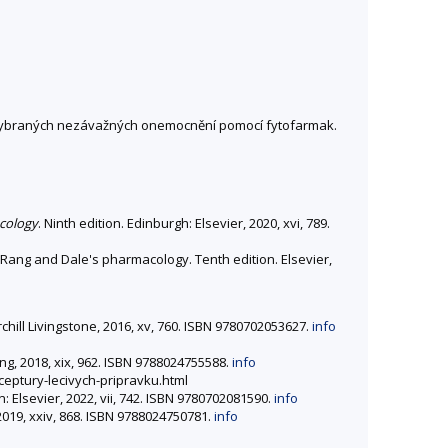
ba vybraných nezávažných onemocnění pomocí fytofarmak.
cology
. Ninth edition. Edinburgh: Elsevier, 2020, xvi, 789.
ng and Dale's pharmacology. Tenth edition. Elsevier,
rchill Livingstone, 2016, xv, 760. ISBN 9780702053627.
info
ing, 2018, xix, 962. ISBN 9788024755588.
info
eceptury-lecivych-pripravku.html
n: Elsevier, 2022, vii, 742. ISBN 9780702081590.
info
 2019, xxiv, 868. ISBN 9788024750781.
info