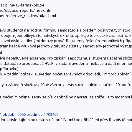
disciplina-13-farmakologie
med/el/case_reports/index.html
med/el/lecive_rostliny/atlas.html
avu studenta na hodinu formou samostudia z předem poskytnutých studijní
pojení jednotlivých tematických okruhů, aplikuje teoretické znalosti na ko
ktivní diskuzi, cílenými dotazy provádí studenty řešením jednotlivých př
am každé výukové jednotky tak, aby zůstaly zachovány jednotné výstupy
ní
dvě neomluvené absence. Pro získání zápočtu musí student úspěšně složit n
ové databáze předepsat
2 HVLP, v zadání uvedena indikace a další informa
 přípravku)
ek, v zadání otázek je uveden počet správných odpovědí, limit pro splnění
ky a zároveň složit úspěšně všechny testy s minimálním součtem 20 bodů.
ke cvičením online. Testy se píší osobně po návratu ze stáže. Tuto možnos
411;obdobi=9966;predmet=1703460
dnu následujícím po testu v učebně FarmÚ po přihlášení přes Rozpis témat 