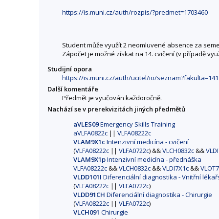
https://is.muni.cz/auth/rozpis/?predmet=1703460
Student může využít 2 neomluvené absence za seme
Zápočet je možné získat na 14. cvičení (v případě vyu
Studijní opora
https://is.muni.cz/auth/ucitel/io/seznam?fakulta=1
Další komentáře
Předmět je vyučován každoročně.
Nachází se v prerekvizitách jiných předmětů
aVLES09
Emergency Skills Training
aVLFA0822c
||
VLFA08222c
VLAM9X1c
Intenzivní medicína - cvičení
(
VLFA08222c
||
VLFA0722c
) &&
VLCH0832c
&&
VLDI
VLAM9X1p
Intenzivní medicína - přednáška
VLFA08222c
&&
VLCH0832c
&&
VLDI7X1c
&&
VLOT7
VLDD101I
Diferenciální diagnostika - Vnitřní lékař
(
VLFA08222c
||
VLFA0722c
)
VLDD91CH
Diferenciální diagnostika - Chirurgie
(
VLFA08222c
||
VLFA0722c
)
VLCH091
Chirurgie