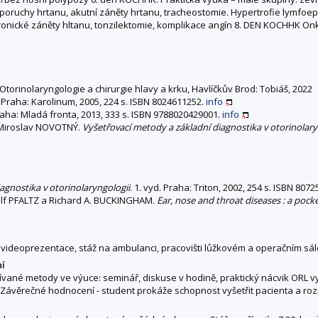
vé poruchy hrtanu, akutní záněty hrtanu, tracheostomie. Hypertrofie lymfoe
onické záněty hltanu, tonzilektomie, komplikace angín 8. DEN KOCHHK Onk
Otorinolaryngologie a chirurgie hlavy a krku, Havlíčkův Brod: Tobiáš, 2022
d. Praha: Karolinum, 2005, 224 s. ISBN 8024611252.
info
Praha: Mladá fronta, 2013, 333 s. ISBN 9788020429001.
info
 Miroslav NOVOTNÝ.
Vyšetřovací metody a základní diagnostika v otorinolary
agnostika v otorinolaryngologii
. 1. vyd. Praha: Triton, 2002, 254 s. ISBN 807
lf PFALTZ a Richard A. BUCKINGHAM.
Ear, nose and throat diseases : a pock
, videoprezentace, stáž na ambulanci, pracovišti lůžkovém a operačním sál
ní
ané metody ve výuce: seminář, diskuse v hodině, praktický nácvik ORL vy
Závěrečné hodnocení - student prokáže schopnost vyšetřit pacienta a roz