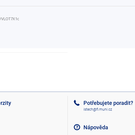
6/VLOT7X1c
rzity
Potřebujete poradit?
istech@fi.muni.cz
Nápověda