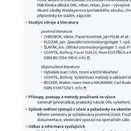
FNB Klinika dětské ORL, Hltan, Hrtan, jícen – vývojo
Akutní záněty Waldeyerova lymfatického okruhu, Chr
připomínky ke stážím, zápočet.
Studijní zdroje a literatura
povinná literatura
CHROBOK, Viktor, Pavel Komínek, Jan Plzák et al.: 
KLOZAR, Jan.
Speciální otorinolaryngologie
. 1. vy
ŠLAPÁK, Ivo.
Dětská otorinolaryngologie
. 1. vyd. 
UCHYTIL, Bořivoj;
Pavel SMILEK
; Rom KOSTŘICA a
ISBN 80-7254-190-0.
info
doporučená literatura
Hybášek Ivan: Ušní, nosní a krční lékařství
UCHYTIL, Bořivoj.
Vyšetřovací metody a základní di
BECKER, Walter; Hans Heinz NAUMANN; Carl Rudo
ISBN 3136712021.
info
Přístupy, postupy a metody používané ve výuce
Seminář (přednáška), praktický nácvik ORL vyšetření
Způsob ověření výstupů z učení a požadavky na ukonče
Během semestru je vyžadována povinná účast. Použív
dokumentace, sledování operací na operačním sále. 
Odkaz a informace vyučujících