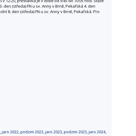
 12:20, přestávka je v době od 9:45 do 10:05 hod. Stáže
 3. den (středa) FN u sv. Anny v Brně, Pekařská 4. den
olní 8. den (středa) FN u sv. Anny v Brně, Pekařská. Pro
,
jaro 2022
,
podzim 2022
,
jaro 2023
,
podzim 2023
,
jaro 2024
,