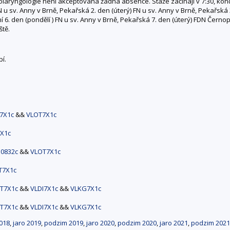
yngologie není akceptována žádná absence. Stáže začínají v 7:30, končí v
FN u sv. Anny v Brně, Pekařská 2. den (úterý) FN u sv. Anny v Brně, Pekařská
 6. den (pondělí ) FN u sv. Anny v Brně, Pekařská 7. den (úterý) FDN Černop
ště.
í.
7X1c
&&
VLOT7X1c
X1c
0832c
&&
VLOT7X1c
T7X1c
T7X1c
&&
VLDI7X1c
&&
VLKG7X1c
T7X1c
&&
VLDI7X1c
&&
VLKG7X1c
018
,
jaro 2019
,
podzim 2019
,
jaro 2020
,
podzim 2020
,
jaro 2021
,
podzim 2021