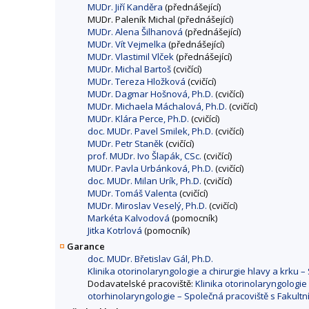
MUDr. Jiří Kanděra
(přednášející)
MUDr. Paleník Michal (přednášející)
MUDr. Alena Šilhanová
(přednášející)
MUDr. Vít Vejmelka
(přednášející)
MUDr. Vlastimil Vlček
(přednášející)
MUDr. Michal Bartoš
(cvičící)
MUDr. Tereza Hložková
(cvičící)
MUDr. Dagmar Hošnová, Ph.D.
(cvičící)
MUDr. Michaela Máchalová, Ph.D.
(cvičící)
MUDr. Klára Perce, Ph.D.
(cvičící)
doc. MUDr. Pavel Smilek, Ph.D.
(cvičící)
MUDr. Petr Staněk
(cvičící)
prof. MUDr. Ivo Šlapák, CSc.
(cvičící)
MUDr. Pavla Urbánková, Ph.D.
(cvičící)
doc. MUDr. Milan Urík, Ph.D.
(cvičící)
MUDr. Tomáš Valenta
(cvičící)
MUDr. Miroslav Veselý, Ph.D.
(cvičící)
Markéta Kalvodová
(pomocník)
Jitka Kotrlová
(pomocník)
Garance
doc. MUDr. Břetislav Gál, Ph.D.
Klinika otorinolaryngologie a chirurgie hlavy a krku 
Dodavatelské pracoviště:
Klinika otorinolaryngologie
otorhinolaryngologie – Společná pracoviště s Fakultn