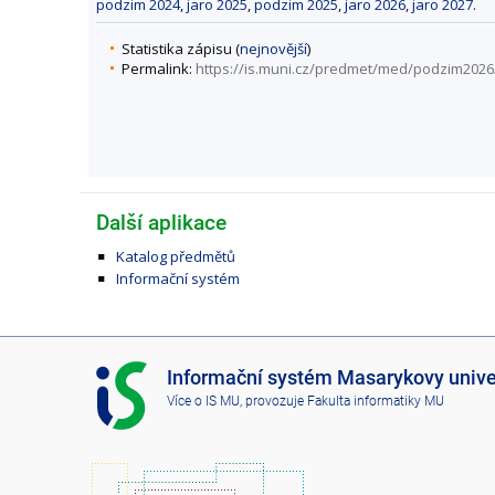
podzim 2024
,
jaro 2025
,
podzim 2025
,
jaro 2026
,
jaro 2027
.
Statistika zápisu (
nejnovější
)
Permalink:
https://is.muni.cz/predmet/med/podzim202
Další aplikace
Katalog předmětů
Informační systém
I
Informační systém Masarykovy unive
S
Více o IS MU
, provozuje
Fakulta informatiky MU
M
U