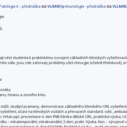
Patologie II. - přednáška
&&
VLIM051p
Imunologie - přednáška
&&
VLLM05
ie.
ů.
mají vést studenta k praktickému osvojení základních klinických vyšetřovací
ačním sále. Jsou zde zahrnuty problémy ušní chirurgie (včetně třmínkové), o
ní
nostiky
tanu, hrtanu a zevního krku
táží, studijní prameny, demonstrace základního klinického ORL vyšetření
yšetření, účast na klinických vizitách a převazech standard. odd., ambu
, Hrtan ppt. prezentace 4. den FNB Klinika dětské ORL, praktická výuka, UC
nětu – intratemporální, intrakraniální, 5.den, prakt. Výuka. Nos – vývojo
 s/bez nosní polypozy 6. den KOCHHK: Praktická výuka – malé skupiny: zevní k