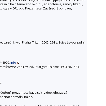
piteliálního hltanového okruhu, adenotomie, záněty hltanu,
ologie v ORL ppt. Prezentace. Závěrečný pohovor,
ngologii
. 1. vyd. Praha: Triton, 2002, 254 s. Edice Levou zadní.
2541900.
info
et reference
. 2nd rev. ed. Stuttgart: Thieme, 1994, xiv, 583.
e.
šetření, prezentace kazuistik -video, obrazová
poznat normální nález.