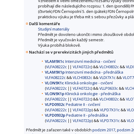
Vzhledem k velmi omezenému rozsahu výuky otorinolar
probíhají dle následujícího rozpisu: 1. den (pondělí) 
(čtvrtek) FDN Černopolní 5. den (pátek) FDN Černopolní
praktickou výuku je třeba mít s sebou přezůvky a plá
Další komentáře
Studijní materiály
Předmět je dovoleno ukončit i mimo zkouškové obdob
Předmět je vyučován každý semestr.
Výuka probíhá blokově.
Nachází se v prerekvizitách jiných předmětů
VLAM9X1c
Intenzivní medicína - cvičení
(
VLFA08222c
||
VLFA0722c
) &&
VLCH0832c
&&
VLDI
VLAM9X1p
Intenzivní medicína - přednáška
VLFA08222c
&&
VLCH0832c
&&
VLDI7X1c
&&
VLOT7
VLON9X1c
Klinická onkologie - cvičení
(
VLFA08222c
||
VLFA0722c
) &&
VLLP0633c
&&
VLCH
VLON9X1p
Klinická onkologie - přednáška
(
VLFA08222c
||
VLFA0722c
) &&
VLCH0832c
&&
VLO
VLPD0932c
Pediatrie II - cvičení
(
VLFA08222c
||
VLFA0722p
) &&
VLPD7X31c
&&
VLO
VLPD0932p
Pediatrie II - přednáška
(
VLFA08222c
||
VLFA0722p
) &&
VLPD7X31c
&&
VLO
Předmět je zařazen také v obdobích
podzim 2017
,
podzim 2