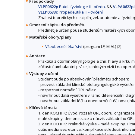
Předpoklady
VLPF0622p
Patol. fyziologie II - předn.
&&
VLPA0622p
VLLP0633c
Propedeutika III - cvičení
Znalost teoretických disciplín, zvl. anatomie a fyziolog
Omezení zápisu do předmětu
Předmět je určen pouze studentům mateřských obor
Mateřské obory/plány
Všeobecné lékařství
(program LF, M-VL)
(2)
Anotace
Praktika z otorhinolaryngologie a chir. hlavy a krku 
zúčastní ambulantní práce, klinických vizit i na oper
Výstupy z učení
Student bude po absolvování předmětu schopen:
- provést základní klinické otolaryngologické vyšetře
- rozpoznat normální ORL nález
- navrhnout další vyšetření v rámci diferenciální diag
- navrhnout základní léčbu onemocnění uší, nosu, hl
Klíčová témata
1. den KOCHHK: Úvod, rozsah ORL oboru, organizace s
malé skupiny: demonstrace a nácvik základního ORL v
3. den KOCHHK: Praktická výuka – malé skupiny. Hltan
otitis media secretorica, komplikace středoušního zá
nosu, akutní rinosinusitida, chronická rinosinusitida