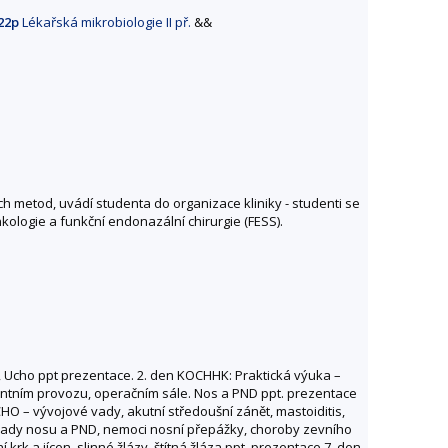
22p
Lékařská mikrobiologie II př.
&&
ch metod, uvádí studenta do organizace kliniky - studenti se
nkologie a funkční endonazální chirurgie (FESS).
, Ucho ppt prezentace. 2. den KOCHHK: Praktická výuka –
lantním provozu, operačním sále. Nos a PND ppt. prezentace
HO – vývojové vady, akutní středoušní zánět, mastoiditis,
vé vady nosu a PND, nemoci nosní přepážky, choroby zevního
rk a jícen, slinné žlázy, štítná žláza ppt. prezentace 7. den