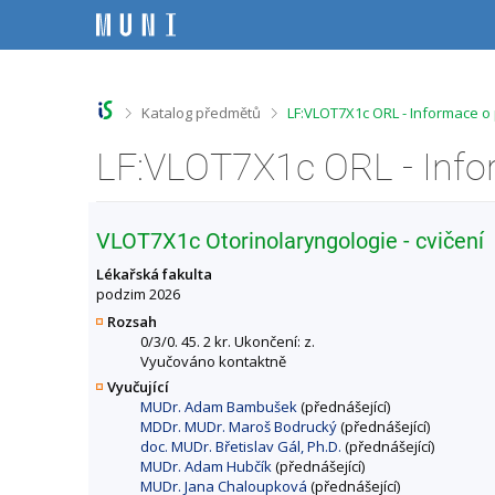
P
P
P
P
ř
ř
ř
ř
e
e
e
e
s
s
s
s
k
k
k
k
o
o
o
o
>
>
Katalog předmětů
LF:VLOT7X1c ORL - Informace o
č
č
č
č
i
i
i
i
LF:VLOT7X1c ORL - Inf
t
t
t
t
n
n
n
n
a
a
a
a
h
h
o
p
VLOT7X1c Otorinolaryngologie - cvičení
o
l
b
a
r
a
s
t
Lékařská fakulta
n
v
a
i
podzim 2026
í
i
h
č
Rozsah
l
č
k
0/3/0. 45. 2 kr. Ukončení: z.
i
k
u
Vyučováno kontaktně
š
u
Vyučující
t
MUDr. Adam Bambušek
(přednášející)
u
MDDr. MUDr. Maroš Bodrucký
(přednášející)
doc. MUDr. Břetislav Gál, Ph.D.
(přednášející)
MUDr. Adam Hubčík
(přednášející)
MUDr. Jana Chaloupková
(přednášející)