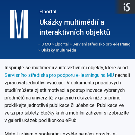
Elportál
Ukázky multimédií a
interaktivních objektů
•
IS MU
>
Elportál
>
Servisní středisko pro e-learning
>
Ukázky multimédií
Inspirujte se multimédii a interaktivními objekty, které si od
Servisního střediska pro podporu e-learningu na MU
nechali
zpracovat jednotliví vyučující. V dokumentu případových
studií můžete zjistit motivaci a postup inovace vybraných
předmětů na univerzitě, v galeriích ukázek níže si přímo
proklikejte jednotlivé publikace či učebnice. Publikace ve
verzi pro tablety, čtečky knih a mobilní zařízení si zobrazíte
v galerii ukázek pod ikonkou ePub.
Máte-li zájem o spolupráci, ozvěte se nám, prosím, e-