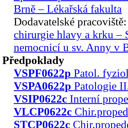
Brně – Lékařská fakulta
Dodavatelské pracoviště
chirurgie hlavy a krku – 
nemocnicí u sv. Anny v B
Předpoklady
VSPF0622p
Patol. fyzio
VSPA0622p
Patologie II
VSIP0622c
Interní prope
VLCP0622c
Chir.propede
STCP0622c
Chir.propede