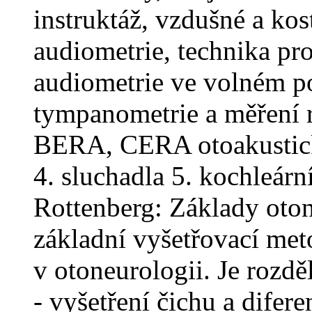
instruktáž, vzdušné a kos
audiometrie, technika pro
audiometrie ve volném po
tympanometrie a měření 
BERA, CERA otoakustické
4. sluchadla 5. kochleárn
Rottenberg: Základy oto
základní vyšetřovací met
v otoneurologii. Je rozdě
- vyšetření čichu a difer