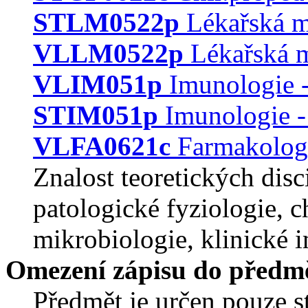
STLM0522p
Lékařská m
VLLM0522p
Lékařská mi
VLIM051p
Imunologie -
STIM051p
Imunologie -
VLFA0621c
Farmakologie
Znalost teoretických disci
patologické fyziologie, c
mikrobiologie, klinické 
Omezení zápisu do předm
Předmět je určen pouze 