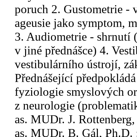
poruch 2. Gustometrie - v
ageusie jako symptom, m
3. Audiometrie - shrnutí 
v jiné přednášce) 4. Vest
vestibulárního ústrojí, zá
Přednášející předpokládá 
fyziologie smyslových or
z neurologie (problemati
as. MUDr. J. Rottenberg
as. MUDr. B. Gál, Ph.D. 