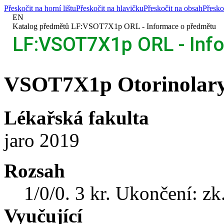
Přeskočit na horní lištu
Přeskočit na hlavičku
Přeskočit na obsah
Přesko
EN
>
Katalog předmětů
>
LF:VSOT7X1p ORL - Informace o předmětu
LF:VSOT7X1p ORL - Inf
VSOT7X1p Otorinolaryn
Lékařská fakulta
jaro 2019
Rozsah
1/0/0. 3 kr. Ukončení: zk
Vyučující