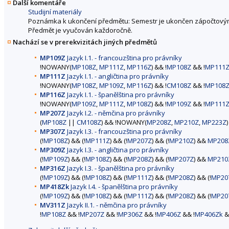
Další komentáře
Studijní materiály
Poznámka k ukončení předmětu: Semestr je ukončen zápočtový
Předmět je vyučován každoročně.
Nachází se v prerekvizitách jiných předmětů
MP109Z
Jazyk I.1. - francouzština pro právníky
!NOWANY(
MP108Z
,
MP111Z
,
MP116Z
) && !
MP108Z
&& !
MP111
MP111Z
Jazyk I.1. - angličtina pro právníky
!NOWANY(
MP108Z
,
MP109Z
,
MP116Z
) && !
CM108Z
&& !
MP108
MP116Z
Jazyk I.1. - španělština pro právníky
!NOWANY(
MP109Z
,
MP111Z
,
MP108Z
) && !
MP109Z
&& !
MP111
MP207Z
Jazyk I.2. - němčina pro právníky
(
MP108Z
||
CM108Z
) && !NOWANY(
MP208Z
,
MP210Z
,
MP223Z
MP307Z
Jazyk I.3. - francouzština pro právníky
(!
MP108Z
) && (!
MP111Z
) && (!
MP207Z
) && (!
MP210Z
) &&
MP208
MP309Z
Jazyk I.3. - angličtina pro právníky
(!
MP109Z
) && (!
MP108Z
) && (!
MP208Z
) && (!
MP207Z
) &&
MP210
MP316Z
Jazyk I.3. - španělština pro právníky
(!
MP109Z
) && (!
MP108Z
) && (!
MP111Z
) && (!
MP208Z
) && (!
MP20
MP418Zk
Jazyk I.4. - španělština pro právníky
(!
MP109Z
) && (!
MP108Z
) && (!
MP111Z
) && (!
MP208Z
) && (!
MP20
MV311Z
Jazyk II.1. - němčina pro právníky
!
MP108Z
&& !
MP207Z
&& !
MP306Z
&& !
MP406Z
&& !
MP406Zk
&