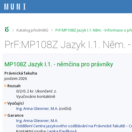
P
P
P
P
ř
ř
ř
ř
e
e
e
e
s
s
s
s
k
k
k
k
o
o
o
o
>
>
Katalog předmětů
PrF:MP108Z Jazyk I.1. Něm. - Informace o p
č
č
č
č
i
i
i
i
PrF:MP108Z Jazyk I.1. Něm. 
t
t
t
t
n
n
n
n
a
a
a
a
h
h
o
p
MP108Z Jazyk I.1. - němčina pro právníky
o
l
b
a
r
a
s
t
Právnická fakulta
n
v
a
i
podzim 2026
í
i
h
č
Rozsah
l
č
k
0/2/0. 2 kr. Ukončení: z.
i
k
u
Vyučováno kontaktně
š
u
Vyučující
t
Ing. Anna Gleixner, M.A.
(cvičící)
u
Garance
Ing. Anna Gleixner, M.A.
Oddělení Centra jazykového vzdělávání na Právnické fakultě – 
Kontaktní osoba:
Lenka Pavlíková