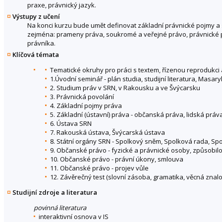
praxe, právnický jazyk.
Výstupy z učení
Na konci kurzu bude umět definovat základní právnické pojmy a 
zejména: prameny práva, soukromé a veřejné právo, právnické p
právníka.
Klíčová témata
Tematické okruhy pro práci s textem, řízenou reprodukci 
1.Úvodní seminář - plán studia, studijní literatura, Masar
2. Studium práv v SRN, v Rakousku a ve Švýcarsku
3. Právnická povolání
4. Základní pojmy práva
5. Základní (ústavní) práva - občanská práva, lidská prá
6. Ústava SRN
7. Rakouská ústava, Švýcarská ústava
8. Státní orgány SRN - Spolkový sněm, Spolková rada, Sp
9. Občanské právo - fyzické a právnické osoby, způsobi
10. Občanské právo - právní úkony, smlouva
11. Občanské právo - projev vůle
12. Závěrečný test (slovní zásoba, gramatika, věcná znalo
Studijní zdroje a literatura
povinná literatura
interaktivní osnova v IS