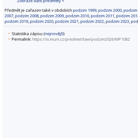
Zobrazit další předměty
Předmět je zařazen také v obdobích
podzim 1999
,
podzim 2000
,
podzim
2007
,
podzim 2008
,
podzim 2009
,
podzim 2010
,
podzim 2011
,
podzim 201
podzim 2019
,
podzim 2020
,
podzim 2021
,
podzim 2022
,
podzim 2023
,
pod
Statistika zápisu (
nejnovější
)
Permalink:
https://is.muni.cz/predmet/law/podzim2026/MP108Z