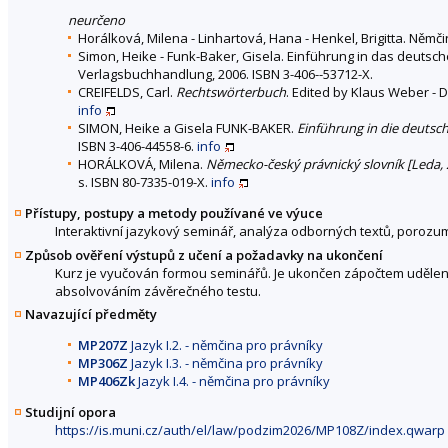
neurčeno
Horálková, Milena - Linhartová, Hana - Henkel, Brigitta. Němči
Simon, Heike - Funk-Baker, Gisela. Einführung in das deutsc
Verlagsbuchhandlung, 2006. ISBN 3-406--53712-X.
CREIFELDS, Carl.
Rechtswörterbuch
. Edited by Klaus Weber - D
info
SIMON, Heike a Gisela FUNK-BAKER.
Einführung in die deutsc
ISBN 3-406-44558-6.
info
HORÁLKOVÁ, Milena.
Německo-český právnický slovník [Leda, 
s. ISBN 80-7335-019-X.
info
Přístupy, postupy a metody používané ve výuce
Interaktivní jazykový seminář, analýza odborných textů, poro
Způsob ověření výstupů z učení a požadavky na ukončení
Kurz je vyučován formou seminářů. Je ukončen zápočtem udělen
absolvováním závěrečného testu.
Navazující předměty
MP207Z
Jazyk I.2. - němčina pro právníky
MP306Z
Jazyk I.3. - němčina pro právníky
MP406Zk
Jazyk I.4. - němčina pro právníky
Studijní opora
https://is.muni.cz/auth/el/law/podzim2026/MP108Z/index.qwarp