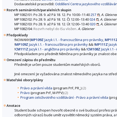
Dodavatelské pracoviště:
Oddělení Centra jazykového vzděláván
Rozvrh seminárních/paralelních skupin
MP108Z/01: Po 28. 9. až Pá 18. 12. Po 10:00–11:40
257
,
A. Gleixne
MP108Z/02: Po 28. 9. až Pá 18. 12. Čt 12:00–13:40
024
,
A. Gleixner
MP108Z/03: Po 28. 9. až Pá 18. 12. Út 12:00–13:40
020
,
A. Gleixner
MP108Z/04:
Rozvrh nebyl do ISu vložen.
A. Gleixner
Předpoklady
!NOWANY(
MP109Z
Jazyk I.1. - francouzština pro právníky
,
MP111
!
MP109Z
Jazyk I.1. - francouzština pro právníky
&& !
MP111Z
Jazyk 
!
CM111Z
Jazyk I.1 - angličtina pro právníky
&& !
CM108Z
Jazyk I.1 
Předpokladem pro předmět Němčina pro právníky je znalost obe
Omezení zápisu do předmětu
Předmět je určen pouze studentům mateřských oborů.
Jiné omezení: Je vyžadována znalost německého jazyka na střed
Mateřské obory/plány
Právo a právní věda
(program PrF, PR_)
(2)
Právo
(program PrF, M-PPV)
(2)
Program celoživotního vzdělávání - Právo a právní věda
(prog
Anotace
Student bude schopen hovořit obecně o své budoucí profesi práv
odborných výrazů bude umět vysvětlit německý systém práva, a 