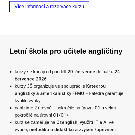
Více informací a rezervace kurzu
Letní škola pro učitele angličtiny
kurzy se konají od pondělí
20. července
do pátku
24.
července 2026
kurzy JŠ organizuje ve spolupráci
s Katedrou
anglistiky a amerikanistiky FFMU –
katedra garantuje
kvalitu výuky
nabízíme 2 úrovně – pokročilé na úrovni
C1
a velmi
pokročilé na úrovni
C1/C1+
kurz se zaměřuje na
Czenglish, využití IT a AI
ve
výuce,
metodiku a didaktiku a zvýšení/upevnění