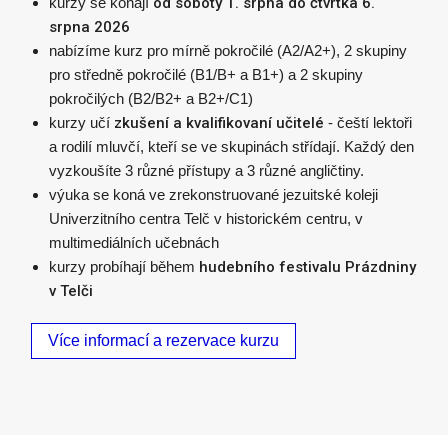
kurzy se konají
od soboty 1. srpna do čtvrtka 6.
srpna 2026
nabízíme kurz pro mírně pokročilé (A2/A2+), 2 skupiny
pro středně pokročilé (B1/B+ a B1+) a 2 skupiny
pokročilých (B2/B2+ a B2+/C1)
kurzy učí
zkušení a kvalifikovaní učitelé
- čeští lektoři
a rodilí mluvčí, kteří se ve skupinách střídají. Každý den
vyzkoušíte 3 různé přístupy a 3 různé angličtiny.
výuka se koná ve zrekonstruované jezuitské koleji
Univerzitního centra Telč v historickém centru, v
multimediálních učebnách
kurzy probíhají během
hudebního festivalu Prázdniny
v Telči
Více informací a rezervace kurzu