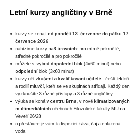
Letní kurzy angličtiny v Brně
kurzy se konají
od pondělí 13. července do pátku 17.
července 2026
nabízíme kurzy na
3 úrovních:
pro mírně pokročilé,
středně pokročilé a pro pokročilé
můžete si vybrat
dopolední
blok (4x60 minut) nebo
odpolední
blok (3x60 minut)
kurzy učí
zkušení a kvalifikovaní učitelé
- čeští lektoři
a rodilí mluvčí, kteří se ve skupinách střídají. Každý den
vyzkoušíte 3 různé přístupy a 3 různé angličtiny.
výuka se koná
v centru Brna
, v nově
klimatizovaných
multimediálních
učebnách Filozofické fakulty MU na
Veveří 26/28
o přestávce je vám k dispozici káva, čaj a chlazená
voda