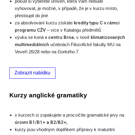
pokud si vyberete úroveň, která Vám nebude
vyhovovat, je možné, v případě, že je v kurzu místo,
přestoupit do jiné
za absolvování kurzu získáte
kredity typu C v rámci
programu CŽV
– více v Katalogu předmětů
výuka se koná
v centru Brna
, v nově
klimatizovaných
multimediálních
učebnách Filozofické fakulty MU na
Veveří 26/28 nebo na Gorkého 7
Zobrazit nabídku
Kurzy anglické gramatiky
v kurzech si zopakujete a procvičíte gramatické jevy na
úrovni B1/B1+ a B2/B2+,
kurzy jsou vhodným doplňkem přípravy k maturitní