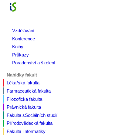
Vzdělávání
Konference
Knihy
Průkazy
Poradenství a školení
Nabídky fakult
Lékařská
fakulta
Farmaceutická
fakulta
Filozofická
fakulta
Právnická
fakulta
Fakulta s
S
ociálních studií
Přírodovědecká
fakulta
Fakulta i
I
nformatiky