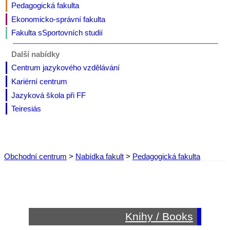
Pedagogická
fakulta
Ekonomicko-správní
fakulta
Fakulta s
S
portovních studií
Další nabídky
Centrum jazykového vzdělávání
Kariérní centrum
Jazyková škola při FF
Teiresiás
Obchodní centrum
>
Nabídka fakult
>
Pedagogická fakulta
Knihy / Books