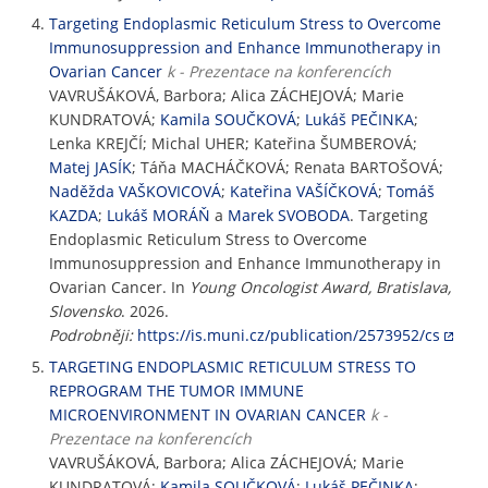
Targeting Endoplasmic Reticulum Stress to Overcome
Immunosuppression and Enhance Immunotherapy in
Ovarian Cancer
k - Prezentace na konferencích
VAVRUŠÁKOVÁ, Barbora; Alica ZÁCHEJOVÁ; Marie
KUNDRATOVÁ;
Kamila SOUČKOVÁ
;
Lukáš PEČINKA
;
Lenka KREJČÍ; Michal UHER; Kateřina ŠUMBEROVÁ;
Matej JASÍK
; Táňa MACHÁČKOVÁ; Renata BARTOŠOVÁ;
Naděžda VAŠKOVICOVÁ
;
Kateřina VAŠÍČKOVÁ
;
Tomáš
KAZDA
;
Lukáš MORÁŇ
a
Marek SVOBODA
. Targeting
Endoplasmic Reticulum Stress to Overcome
Immunosuppression and Enhance Immunotherapy in
Ovarian Cancer. In
Young Oncologist Award, Bratislava,
Slovensko
. 2026.
Podrobněji:
https://is.muni.cz/publication/2573952/cs
TARGETING ENDOPLASMIC RETICULUM STRESS TO
REPROGRAM THE TUMOR IMMUNE
MICROENVIRONMENT IN OVARIAN CANCER
k -
Prezentace na konferencích
VAVRUŠÁKOVÁ, Barbora; Alica ZÁCHEJOVÁ; Marie
KUNDRATOVÁ;
Kamila SOUČKOVÁ
;
Lukáš PEČINKA
;