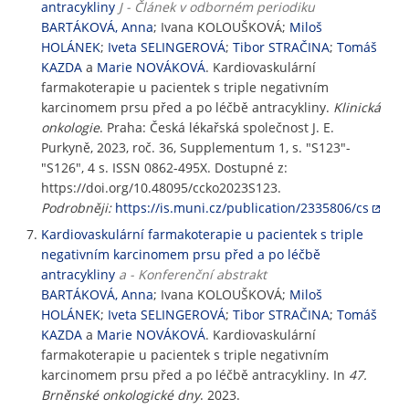
antracykliny
J - Článek v odborném periodiku
BARTÁKOVÁ, Anna
; Ivana KOLOUŠKOVÁ;
Miloš
HOLÁNEK
;
Iveta SELINGEROVÁ
;
Tibor STRAČINA
;
Tomáš
KAZDA
a
Marie NOVÁKOVÁ
. Kardiovaskulární
farmakoterapie u pacientek s triple negativním
karcinomem prsu před a po léčbě antracykliny.
Klinická
onkologie
. Praha: Česká lékařská společnost J. E.
Purkyně, 2023, roč. 36, Supplementum 1, s. "S123"-
"S126", 4 s. ISSN 0862-495X. Dostupné z:
https://doi.org/10.48095/ccko2023S123.
Podrobněji:
https://is.muni.cz/publication/2335806/cs
Kardiovaskulární farmakoterapie u pacientek s triple
negativním karcinomem prsu před a po léčbě
antracykliny
a - Konferenční abstrakt
BARTÁKOVÁ, Anna
; Ivana KOLOUŠKOVÁ;
Miloš
HOLÁNEK
;
Iveta SELINGEROVÁ
;
Tibor STRAČINA
;
Tomáš
KAZDA
a
Marie NOVÁKOVÁ
. Kardiovaskulární
farmakoterapie u pacientek s triple negativním
karcinomem prsu před a po léčbě antracykliny. In
47.
Brněnské onkologické dny
. 2023.