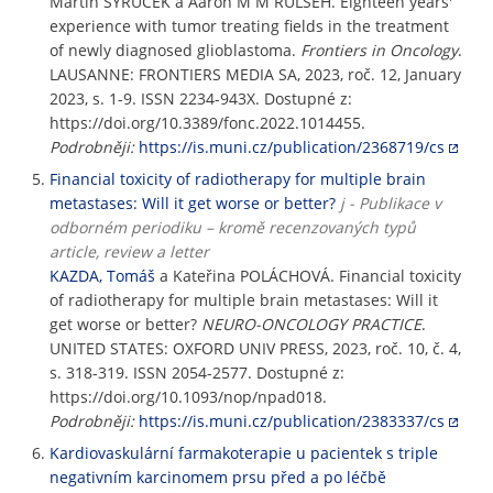
Martin SYRUCEK a Aaron M M RULSEH. Eighteen years'
experience with tumor treating fields in the treatment
of newly diagnosed glioblastoma.
Frontiers in Oncology
.
LAUSANNE: FRONTIERS MEDIA SA, 2023, roč. 12, January
2023, s. 1-9. ISSN 2234-943X. Dostupné z:
https://doi.org/10.3389/fonc.2022.1014455.
Podrobněji:
https://is.muni.cz/publication/2368719/cs
Financial toxicity of radiotherapy for multiple brain
metastases: Will it get worse or better?
j - Publikace v
odborném periodiku – kromě recenzovaných typů
article, review a letter
KAZDA, Tomáš
a Kateřina POLÁCHOVÁ. Financial toxicity
of radiotherapy for multiple brain metastases: Will it
get worse or better?
NEURO-ONCOLOGY PRACTICE
.
UNITED STATES: OXFORD UNIV PRESS, 2023, roč. 10, č. 4,
s. 318-319. ISSN 2054-2577. Dostupné z:
https://doi.org/10.1093/nop/npad018.
Podrobněji:
https://is.muni.cz/publication/2383337/cs
Kardiovaskulární farmakoterapie u pacientek s triple
negativním karcinomem prsu před a po léčbě