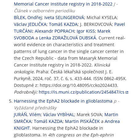
Memorial Cancer Institute registry in 2018-2022
J -
Článek v odborném periodiku
BÍLEK, Ondřej
;
Iveta SELINGEROVÁ
; Michal KYSELA;
Václav JEDLIČKA
;
Tomáš KAZDA
; J. BERKOVCOVÁ;
Pavel
TURČÁNI
;
Alexandr POPRACH
;
Igor KISS
;
Marek
SVOBODA
a
Lenka ZDRAŽILOVÁ DUBSKÁ
. Current real-
world evidence on characteristics and treatment
patterns of lung cancer in the single cancer center in
the Czech Republic - data from Masaryk Memorial
Cancer Institute registry in 2018-2022.
Klinická
onkologie
. Praha: Česká lékařská společnost J. E.
Purkyně, 2024, roč. 37, č. 6, s. 433-444. ISSN 0862-495X.
Dostupné z: https://doi.org/10.48095/ccko2024433.
Podrobněji:
https://is.muni.cz/publication/2454847/cs
Harnessing the EphA2 blockade in glioblastoma
p -
Vyžádané přednášky
JURÁŇ, Vilém
;
Václav VYBÍHAL
; Marek SOVA;
Martin
SMRČKA
;
Tomáš KAZDA
;
Martin PISKÁČEK
a
Andrea
KNIGHT
. Harnessing the EphA2 blockade in
glioblastoma. In
4th congress on the Eph-ephrin