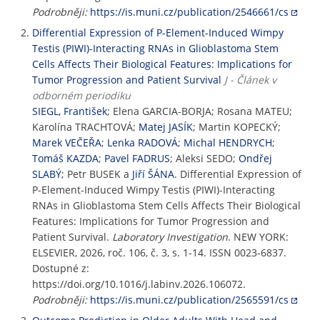
Podrobněji:
https://is.muni.cz/publication/2546661/cs
Differential Expression of P-Element-Induced Wimpy
Testis (PIWI)-Interacting RNAs in Glioblastoma Stem
Cells Affects Their Biological Features: Implications for
Tumor Progression and Patient Survival
J - Článek v
odborném periodiku
SIEGL, František
; Elena GARCIA-BORJA; Rosana MATEU;
Karolína TRACHTOVÁ;
Matej JASÍK
; Martin KOPECKÝ;
Marek VEČEŘA
;
Lenka RADOVÁ
;
Michal HENDRYCH
;
Tomáš KAZDA
;
Pavel FADRUS
; Aleksi SEDO;
Ondřej
SLABÝ
; Petr BUSEK a
Jiří ŠÁNA
. Differential Expression of
P-Element-Induced Wimpy Testis (PIWI)-Interacting
RNAs in Glioblastoma Stem Cells Affects Their Biological
Features: Implications for Tumor Progression and
Patient Survival.
Laboratory Investigation
. NEW YORK:
ELSEVIER, 2026, roč. 106, č. 3, s. 1-14. ISSN 0023-6837.
Dostupné z:
https://doi.org/10.1016/j.labinv.2026.106072.
Podrobněji:
https://is.muni.cz/publication/2565591/cs