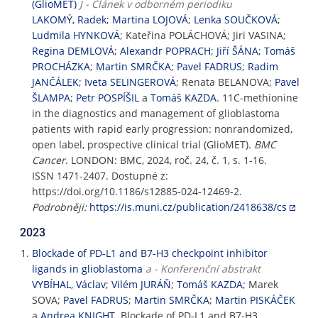
(GlioMET)
J - Článek v odborném periodiku
LAKOMÝ, Radek
;
Martina LOJOVÁ
;
Lenka SOUČKOVÁ
;
Ludmila HYNKOVÁ
; Kateřina POLÁCHOVÁ; Jiri VASINA;
Regina DEMLOVÁ
;
Alexandr POPRACH
;
Jiří ŠÁNA
;
Tomáš
PROCHÁZKA
;
Martin SMRČKA
;
Pavel FADRUS
;
Radim
JANČÁLEK
;
Iveta SELINGEROVÁ
; Renata BELANOVA;
Pavel
ŠLAMPA
;
Petr POSPÍŠIL
a
Tomáš KAZDA
. 11C-methionine
in the diagnostics and management of glioblastoma
patients with rapid early progression: nonrandomized,
open label, prospective clinical trial (GlioMET).
BMC
Cancer
. LONDON: BMC, 2024, roč. 24, č. 1, s. 1-16.
ISSN 1471-2407. Dostupné z:
https://doi.org/10.1186/s12885-024-12469-2.
Podrobněji:
https://is.muni.cz/publication/2418638/cs
2023
Blockade of PD-L1 and B7-H3 checkpoint inhibitor
ligands in glioblastoma
a - Konferenční abstrakt
VYBÍHAL, Václav
;
Vilém JURÁŇ
;
Tomáš KAZDA
; Marek
SOVA;
Pavel FADRUS
;
Martin SMRČKA
;
Martin PISKÁČEK
a
Andrea KNIGHT
. Blockade of PD-L1 and B7-H3