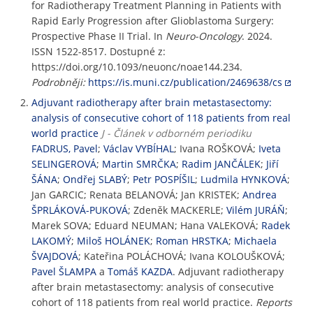
for Radiotherapy Treatment Planning in Patients with
Rapid Early Progression after Glioblastoma Surgery:
Prospective Phase II Trial. In
Neuro-Oncology
. 2024.
ISSN 1522-8517. Dostupné z:
https://doi.org/10.1093/neuonc/noae144.234.
Podrobněji:
https://is.muni.cz/publication/2469638/cs
Adjuvant radiotherapy after brain metastasectomy:
analysis of consecutive cohort of 118 patients from real
world practice
J - Článek v odborném periodiku
FADRUS, Pavel
;
Václav VYBÍHAL
; Ivana ROŠKOVÁ;
Iveta
SELINGEROVÁ
;
Martin SMRČKA
;
Radim JANČÁLEK
;
Jiří
ŠÁNA
;
Ondřej SLABÝ
;
Petr POSPÍŠIL
;
Ludmila HYNKOVÁ
;
Jan GARCIC; Renata BELANOVÁ; Jan KRISTEK;
Andrea
ŠPRLÁKOVÁ-PUKOVÁ
; Zdeněk MACKERLE;
Vilém JURÁŇ
;
Marek SOVA; Eduard NEUMAN; Hana VALEKOVÁ;
Radek
LAKOMÝ
;
Miloš HOLÁNEK
;
Roman HRSTKA
;
Michaela
ŠVAJDOVÁ
; Kateřina POLÁCHOVÁ; Ivana KOLOUŠKOVÁ;
Pavel ŠLAMPA
a
Tomáš KAZDA
. Adjuvant radiotherapy
after brain metastasectomy: analysis of consecutive
cohort of 118 patients from real world practice.
Reports