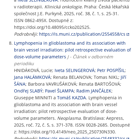
v radioterapii.
Klinická onkologie
. Praha: Česká lékařská
společnost J.E. Purkyně, 2025, roč. 38, č. 1, s. 25-31.
ISSN 0862-495X. Dostupné z:
https://doi.org/10.48095/ccko202525.
Podrobněji:
https://is.muni.cz/publication/2554558/cs
Lymphopenia in glioblastoma and its association with
brain vessel irradiation: pilot retrospective evaluation of
dose-volume parameters
J - Článek v odborném
periodiku
HNIDÁKOVÁ, Lucie;
Iveta SELINGEROVÁ
;
Petr POSPÍŠIL
;
Jana HALÁMKOVÁ
; Renata BELANOVA; Tomas NIKL;
Jiří
ŠÁNA
; Barbora VAVRUŠÁKOVÁ; Renata BARTOŠOVÁ;
Ondřej SLABÝ
;
Pavel ŠLAMPA
;
Radim JANČÁLEK
;
Giuseppe MINNITI a
Tomáš KAZDA
. Lymphopenia in
glioblastoma and its association with brain vessel
irradiation: pilot retrospective evaluation of dose-
volume parameters.
Neoplasma
. Bratislava: Aepress,
2025, roč. 72, č. 5, s. 371-378. ISSN 0028-2685. Dostupné
z: https://doi.org/10.4149/neo_2025_250730N330.
Podrobněji:
https://is.muni.cz/publication/2548332/cs