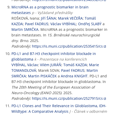
MicroRNA as a prognostic biomarker in brain
metastases
p - Vyžádané přednášky
ROŠKOVÁ, Ivana;
Jiří ŠÁNA
;
Marek VEČEŘA
;
Tomáš
KAZDA
;
Pavel FADRUS
;
Václav VYBÍHAL
;
Ondřej SLABÝ
a
Martin SMRČKA
. MicroRNA as a prognostic biomarker in
brain metastases. In
15. Brněnské neurochirurgické
dny. Brno
. 2025.
Podrobněji:
https://is.muni.cz/publication/2535415/cs
PD-L1 and B7-H3 checkpoint inhibitor blockade in
glioblastoma
k - Prezentace na konferencích
VYBÍHAL, Václav
;
Vilém JURÁŇ
;
Tomáš KAZDA
;
Marie
TOMANDLOVÁ
; Marek SOVA;
Pavel FADRUS
;
Martin
SMRČKA
;
Martin PISKÁČEK
a
Andrea KNIGHT
. PD-L1 and
B7-H3 checkpoint inhibitor blockade in glioblastoma. In
The 20th Meeting of the European Association of
Neuro-Oncology (EANO 2025)
. 2025.
Podrobněji:
https://is.muni.cz/publication/2527915/cs
PD-L1 Clones and Their Relevance in Glioblastoma, IDH-
Wildtype: A Comparative Analysis
J - Článek v odborném