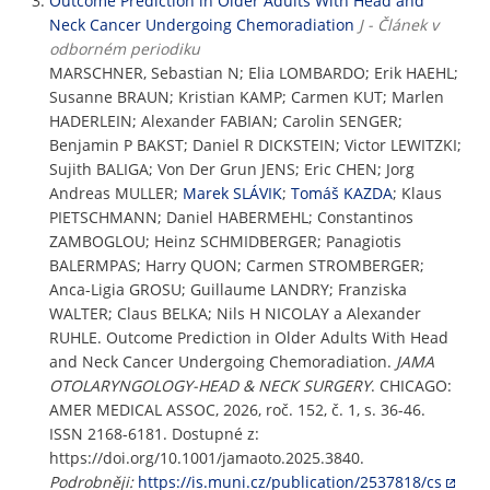
Outcome Prediction in Older Adults With Head and
Neck Cancer Undergoing Chemoradiation
J - Článek v
odborném periodiku
MARSCHNER, Sebastian N; Elia LOMBARDO; Erik HAEHL;
Susanne BRAUN; Kristian KAMP; Carmen KUT; Marlen
HADERLEIN; Alexander FABIAN; Carolin SENGER;
Benjamin P BAKST; Daniel R DICKSTEIN; Victor LEWITZKI;
Sujith BALIGA; Von Der Grun JENS; Eric CHEN; Jorg
Andreas MULLER;
Marek SLÁVIK
;
Tomáš KAZDA
; Klaus
PIETSCHMANN; Daniel HABERMEHL; Constantinos
ZAMBOGLOU; Heinz SCHMIDBERGER; Panagiotis
BALERMPAS; Harry QUON; Carmen STROMBERGER;
Anca-Ligia GROSU; Guillaume LANDRY; Franziska
WALTER; Claus BELKA; Nils H NICOLAY a Alexander
RUHLE. Outcome Prediction in Older Adults With Head
and Neck Cancer Undergoing Chemoradiation.
JAMA
OTOLARYNGOLOGY-HEAD & NECK SURGERY
. CHICAGO:
AMER MEDICAL ASSOC, 2026, roč. 152, č. 1, s. 36-46.
ISSN 2168-6181. Dostupné z:
https://doi.org/10.1001/jamaoto.2025.3840.
Podrobněji:
https://is.muni.cz/publication/2537818/cs