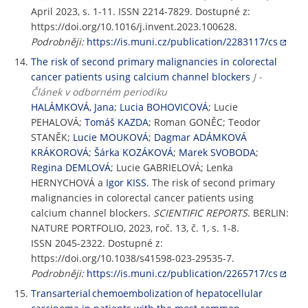
April 2023, s. 1-11. ISSN 2214-7829. Dostupné z:
https://doi.org/10.1016/j.invent.2023.100628.
Podrobněji:
https://is.muni.cz/publication/2283117/cs
The risk of second primary malignancies in colorectal
cancer patients using calcium channel blockers
J -
Článek v odborném periodiku
HALÁMKOVÁ, Jana
;
Lucia BOHOVICOVÁ
; Lucie
PEHALOVÁ;
Tomáš KAZDA
; Roman GONĚC; Teodor
STANĚK;
Lucie MOUKOVÁ
;
Dagmar ADÁMKOVÁ
KRÁKOROVÁ
;
Šárka KOZÁKOVÁ
;
Marek SVOBODA
;
Regina DEMLOVÁ
; Lucie GABRIELOVÁ; Lenka
HERNYCHOVÁ a
Igor KISS
. The risk of second primary
malignancies in colorectal cancer patients using
calcium channel blockers.
SCIENTIFIC REPORTS
. BERLIN:
NATURE PORTFOLIO, 2023, roč. 13, č. 1, s. 1-8.
ISSN 2045-2322. Dostupné z:
https://doi.org/10.1038/s41598-023-29535-7.
Podrobněji:
https://is.muni.cz/publication/2265717/cs
Transarterial chemoembolization of hepatocellular