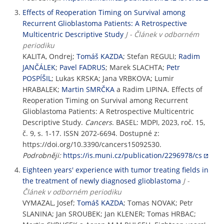
Effects of Reoperation Timing on Survival among
Recurrent Glioblastoma Patients: A Retrospective
Multicentric Descriptive Study
J - Článek v odborném
periodiku
KALITA, Ondrej;
Tomáš KAZDA
; Stefan REGULI;
Radim
JANČÁLEK
;
Pavel FADRUS
; Marek SLACHTA;
Petr
POSPÍŠIL
; Lukas KRSKA; Jana VRBKOVA; Lumir
HRABALEK;
Martin SMRČKA
a Radim LIPINA. Effects of
Reoperation Timing on Survival among Recurrent
Glioblastoma Patients: A Retrospective Multicentric
Descriptive Study.
Cancers
. BASEL: MDPI, 2023, roč. 15,
č. 9, s. 1-17. ISSN 2072-6694. Dostupné z:
https://doi.org/10.3390/cancers15092530.
Podrobněji:
https://is.muni.cz/publication/2296978/cs
Eighteen years' experience with tumor treating fields in
the treatment of newly diagnosed glioblastoma
J -
Článek v odborném periodiku
VYMAZAL, Josef;
Tomáš KAZDA
; Tomas NOVAK; Petr
SLANINA; Jan SROUBEK; Jan KLENER; Tomas HRBAC;