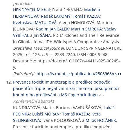
periodiku
HENDRYCH, Michal
; František VÁŇA;
Markéta
HERMANOVÁ
;
Radek LAKOMÝ
;
Tomáš KAZDA
;
Květoslava MATULOVÁ
; Alena HOMOLOVÁ; Martina
JELÍNKOVÁ;
Radim JANČÁLEK
;
Martin SMRČKA
;
Václav
VYBÍHAL
a
Jiří ŠÁNA
. PD-L1 Clones and Their Relevance
in Glioblastoma, IDH-Wildtype: A Comparative Analysis.
Bratislava Medical Journal
. LONDON: SPRINGERNATURE,
2025, roč. 126, č. 9, s. 2233-2240. ISSN 0006-9248.
Dostupné z: https://doi.org/10.1007/s44411-025-00245-
y.
Podrobněji:
https://is.muni.cz/publication/2508968/cs
Prevence toxicit imunoterapie a predikce odpovědi
pacientů s triple-negativním karcinomem prsu pomocí
imunitního profilování a MS fingerprintingu
a -
Konferenční abstrakt
KUNDRATOVÁ, Marie; Barbora VAVRUŠÁKOVÁ;
Lukáš
PEČINKA
;
Lukáš MORÁŇ
;
Tomáš KAZDA
;
Iveta
SELINGEROVÁ
; Ivana KOLOUŠKOVÁ a
Miloš HOLÁNEK
.
Prevence toxicit imunoterapie a predikce odpovědi