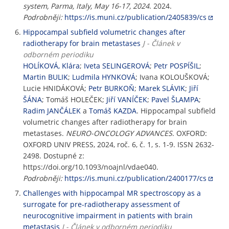
system, Parma, Italy, May 16-17, 2024
. 2024.
Podrobněji:
https://is.muni.cz/publication/2405839/cs
Hippocampal subfield volumetric changes after
radiotherapy for brain metastases
J - Článek v
odborném periodiku
HOLÍKOVÁ, Klára
;
Iveta SELINGEROVÁ
;
Petr POSPÍŠIL
;
Martin BULIK
;
Ludmila HYNKOVÁ
; Ivana KOLOUŠKOVÁ;
Lucie HNIDÁKOVÁ;
Petr BURKOŇ
;
Marek SLÁVIK
;
Jiří
ŠÁNA
; Tomáš HOLEČEK;
Jiří VANÍČEK
;
Pavel ŠLAMPA
;
Radim JANČÁLEK
a
Tomáš KAZDA
. Hippocampal subfield
volumetric changes after radiotherapy for brain
metastases.
NEURO-ONCOLOGY ADVANCES
. OXFORD:
OXFORD UNIV PRESS, 2024, roč. 6, č. 1, s. 1-9. ISSN 2632-
2498. Dostupné z:
https://doi.org/10.1093/noajnl/vdae040.
Podrobněji:
https://is.muni.cz/publication/2400177/cs
Challenges with hippocampal MR spectroscopy as a
surrogate for pre-radiotherapy assessment of
neurocognitive impairment in patients with brain
metastasis
J - Článek v odborném periodiku