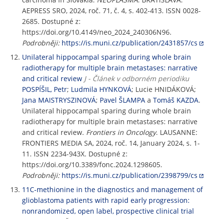
AEPRESS SRO, 2024, roč. 71, č. 4, s. 402-413. ISSN 0028-
2685. Dostupné z:
https://doi.org/10.4149/neo_2024_240306N96.
Podrobněji:
https://is.muni.cz/publication/2431857/cs
Unilateral hippocampal sparing during whole brain
radiotherapy for multiple brain metastases: narrative
and critical review
J - Článek v odborném periodiku
POSPÍŠIL, Petr
;
Ludmila HYNKOVÁ
; Lucie HNIDÁKOVÁ;
Jana MAISTRYSZINOVÁ
;
Pavel ŠLAMPA
a
Tomáš KAZDA
.
Unilateral hippocampal sparing during whole brain
radiotherapy for multiple brain metastases: narrative
and critical review.
Frontiers in Oncology
. LAUSANNE:
FRONTIERS MEDIA SA, 2024, roč. 14, January 2024, s. 1-
11. ISSN 2234-943X. Dostupné z:
https://doi.org/10.3389/fonc.2024.1298605.
Podrobněji:
https://is.muni.cz/publication/2398799/cs
11C-methionine in the diagnostics and management of
glioblastoma patients with rapid early progression:
nonrandomized, open label, prospective clinical trial