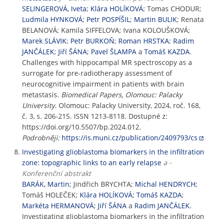
SELINGEROVÁ, Iveta
;
Klára HOLÍKOVÁ
; Tomas CHODUR;
Ludmila HYNKOVÁ
;
Petr POSPÍŠIL
;
Martin BULIK
; Renata
BELANOVÁ; Kamila SIFFELOVA; Ivana KOLOUŠKOVÁ;
Marek SLÁVIK
;
Petr BURKOŇ
;
Roman HRSTKA
;
Radim
JANČÁLEK
;
Jiří ŠÁNA
;
Pavel ŠLAMPA
a
Tomáš KAZDA
.
Challenges with hippocampal MR spectroscopy as a
surrogate for pre-radiotherapy assessment of
neurocognitive impairment in patients with brain
metastasis.
Biomedical Papers, Olomouc: Palacky
University
. Olomouc: Palacky University, 2024, roč. 168,
č. 3, s. 206-215. ISSN 1213-8118. Dostupné z:
https://doi.org/10.5507/bp.2024.012.
Podrobněji:
https://is.muni.cz/publication/2409793/cs
Investigating glioblastoma biomarkers in the infiltration
zone: topographic links to an early relapse
a -
Konferenční abstrakt
BARÁK, Martin
; Jindřich BRYCHTA;
Michal HENDRYCH
;
Tomáš HOLEČEK;
Klára HOLÍKOVÁ
;
Tomáš KAZDA
;
Markéta HERMANOVÁ
;
Jiří ŠÁNA
a
Radim JANČÁLEK
.
Investigating glioblastoma biomarkers in the infiltration