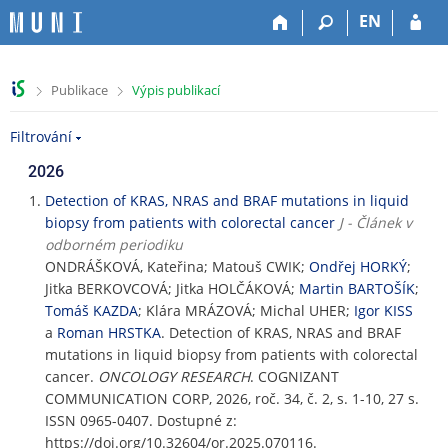
P
P
P
P
EN
ř
ř
ř
ř
e
e
e
e
s
s
s
s
>
>
Publikace
Výpis publikací
k
k
k
k
o
o
o
o
Filtrování
č
č
č
č
i
i
i
i
2026
t
t
t
t
n
n
n
n
Detection of KRAS, NRAS and BRAF mutations in liquid
a
a
a
a
biopsy from patients with colorectal cancer
J - Článek v
h
h
o
p
odborném periodiku
o
l
b
a
ONDRÁŠKOVÁ, Kateřina; Matouš CWIK;
Ondřej HORKÝ
;
r
a
s
t
Jitka BERKOVCOVÁ; Jitka HOLČÁKOVÁ;
Martin BARTOŠÍK
;
n
v
a
i
Tomáš KAZDA
; Klára MRÁZOVÁ; Michal UHER;
Igor KISS
í
i
h
č
a
Roman HRSTKA
. Detection of KRAS, NRAS and BRAF
l
č
k
mutations in liquid biopsy from patients with colorectal
i
k
u
cancer.
ONCOLOGY RESEARCH
. COGNIZANT
š
u
COMMUNICATION CORP, 2026, roč. 34, č. 2, s. 1-10, 27 s.
t
ISSN 0965-0407. Dostupné z:
u
https://doi.org/10.32604/or.2025.070116.