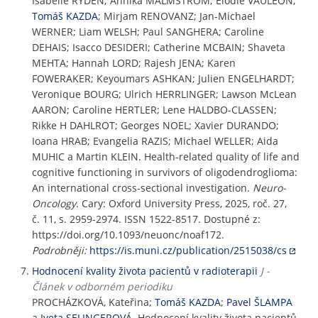
Isabelle RYDEN; Annika MALMSTROM; Elodie VAULEON;
Tomáš KAZDA
; Mirjam RENOVANZ; Jan-Michael
WERNER; Liam WELSH; Paul SANGHERA; Caroline
DEHAIS; Isacco DESIDERI; Catherine MCBAIN; Shaveta
MEHTA; Hannah LORD; Rajesh JENA; Karen
FOWERAKER; Keyoumars ASHKAN; Julien ENGELHARDT;
Veronique BOURG; Ulrich HERRLINGER; Lawson McLean
AARON; Caroline HERTLER; Lene HALDBO-CLASSEN;
Rikke H DAHLROT; Georges NOEL; Xavier DURANDO;
Ioana HRAB; Evangelia RAZIS; Michael WELLER; Aida
MUHIC a Martin KLEIN. Health-related quality of life and
cognitive functioning in survivors of oligodendroglioma:
An international cross-sectional investigation.
Neuro-
Oncology
. Cary: Oxford University Press, 2025, roč. 27,
č. 11, s. 2959-2974. ISSN 1522-8517. Dostupné z:
https://doi.org/10.1093/neuonc/noaf172.
Podrobněji:
https://is.muni.cz/publication/2515038/cs
Hodnocení kvality života pacientů v radioterapii
J -
Článek v odborném periodiku
PROCHÁZKOVÁ, Kateřina;
Tomáš KAZDA
;
Pavel ŠLAMPA
a
Iveta SELINGEROVÁ
. Hodnocení kvality života pacientů