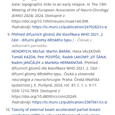
zone: topographic links to an early relapse. In
The 19th
Meeting of the European Association of Neuro-Oncology
(EANO 2024)
. 2024. Dostupné z:
https://doi.org/10.1093/neuonc/noae144.098.
Podrobněji:
https://is.muni.cz/publication/2470282/cs
Přehled difuzních gliomů dle klasifikace WHO 2021, 2.
část - difuzní gliomy dětského typu
J - Článek v
odborném periodiku
HENDRYCH, Michal
;
Martin BARÁK
; Hana VALEKOVÁ;
Tomáš KAZDA
;
Petr POSPÍŠIL
;
Radek LAKOMÝ
;
Jiří ŠÁNA
;
Radim JANČÁLEK
a
Markéta HERMANOVÁ
. Přehled
difuzních gliomů dle klasifikace WHO 2021, 2. část -
difuzní gliomy dětského typu.
Česká a slovenská
neurologie a neurochirurgie
. Praha: Česká lékařská
společnost J. E. Purkyně, 2024, roč. 87, č. 1, s. 9-17.
ISSN 1210-7859. Dostupné z:
https://doi.org/10.48095/cccsnn20249.
Podrobněji:
https://is.muni.cz/publication/2387661/cs
Toxicity of external beam accelerated partial-breast