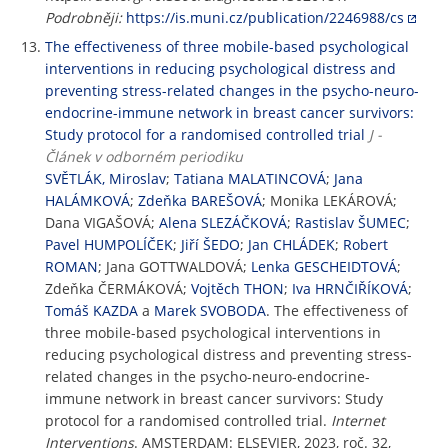
Podrobněji:
https://is.muni.cz/publication/2246988/cs
The effectiveness of three mobile-based psychological
interventions in reducing psychological distress and
preventing stress-related changes in the psycho-neuro-
endocrine-immune network in breast cancer survivors:
Study protocol for a randomised controlled trial
J -
Článek v odborném periodiku
SVĚTLÁK, Miroslav
;
Tatiana MALATINCOVÁ
;
Jana
HALÁMKOVÁ
;
Zdeňka BAREŠOVÁ
; Monika LEKÁROVÁ;
Dana VIGAŠOVÁ;
Alena SLEZÁČKOVÁ
;
Rastislav ŠUMEC
;
Pavel HUMPOLÍČEK
;
Jiří ŠEDO
;
Jan CHLÁDEK
;
Robert
ROMAN
; Jana GOTTWALDOVÁ;
Lenka GESCHEIDTOVÁ
;
Zdeňka ČERMÁKOVÁ;
Vojtěch THON
;
Iva HRNČIŘÍKOVÁ
;
Tomáš KAZDA
a
Marek SVOBODA
. The effectiveness of
three mobile-based psychological interventions in
reducing psychological distress and preventing stress-
related changes in the psycho-neuro-endocrine-
immune network in breast cancer survivors: Study
protocol for a randomised controlled trial.
Internet
Interventions
. AMSTERDAM: ELSEVIER, 2023, roč. 32,