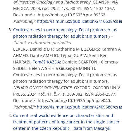
of Practical Oncology and Radiotherapy
. GDANSK: VIA
MEDICA, 2024, roč. 29, č. 1, s. 30-41. ISSN 1507-1367.
Dostupné z: https://doi.org/10.5603/rpor.99362.
Podrobněji:
https://is.muni.cz/publication/2410538/cs
Controversies in neuro-oncology: Focal proton versus
photon radiation therapy for adult brain tumors
J -
Článek v odborném periodiku
EEKERS, Danielle B P; Catharina M L ZEGERS; Kamran A
AHMED; Dante AMELIO; Tejpal GUPTA; Semi Ben
HARRABI;
Tomáš KAZDA
; Daniele SCARTONI; Clemens
SEIDEL; Helen A SHIH a Giuseppe MINNITI.
Controversies in neuro-oncology: Focal proton versus
photon radiation therapy for adult brain tumors.
NEURO-ONCOLOGY PRACTICE
. OXFORD: OXFORD UNIV
PRESS, 2024, roč. 11, č. 4, s. 369-382. ISSN 2054-2577.
Dostupné z: https://doi.org/10.1093/nop/npae040.
Podrobněji:
https://is.muni.cz/publication/2409580/cs
Current real-world evidence on characteristics and
treatment patterns of lung cancer in the single cancer
center in the Czech Republic - data from Masaryk