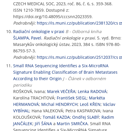
CZECH MEDICAL SOC, 2023, roč. 86, č. 6, s. 359-368.
ISSN 1210-7859. Dostupné z:
https://doi.org/10.48095/cccsnn2023359.
Podrobněji:
https://is.muni.cz/publication/2381320/cs
Radiační onkologie v praxi
B - Odborná kniha
ŠLAMPA, Pavel
.
Radiační onkologie v praxi
. 5. vyd. Brno:
Masarykův onkologický ústav, 2023, 384 s. ISBN 978-80-
86793-57-3.
Podrobněji:
https://is.muni.cz/publication/2512037/cs
Small RNA Sequencing Identifies a Six-MicroRNA
Signature Enabling Classification of Brain Metastases
According to their Origin
J - Článek v odborném
periodiku
ROŠKOVÁ, Ivana;
Marek VEČEŘA
;
Lenka RADOVÁ
;
Karolína TRACHTOVÁ;
František SIEGL
;
Markéta
HERMANOVÁ
;
Michal HENDRYCH
;
Leoš KŘEN
;
Václav
VYBÍHAL
; Hana VALEKOVÁ; Petra KASPAROVA; Ivana
KOLOUŠKOVÁ;
Tomáš KAZDA
;
Ondřej SLABÝ
;
Radim
JANČÁLEK
;
Jiří ŠÁNA
a
Martin SMRČKA
. Small RNA
Sequencing Identifies a Six-MicroRNA Signature