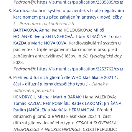
Podrobněji:
https://is.muni.cz/publication/2335805/cs
Kardiovaskulární systém u pacientek s triple negativním
karcinomem prsu před zahájením antracyklinové léčby
k - Prezentace na konferencích
BARTÁKOVÁ, Anna
; Ivana KOLOUŠKOVÁ;
Miloš
HOLÁNEK
;
Iveta SELINGEROVÁ
;
Tibor STRAČINA
;
Tomáš
KAZDA
a
Marie NOVÁKOVÁ
. Kardiovaskulární systém u
pacientek s triple negativním karcinomem prsu před
zahájením antracyklinové léčby. In
98. Fyziologické dny
.
2023.
Podrobněji:
https://is.muni.cz/publication/2253762/cs
Přehled difuzních gliomů dle WHO klasifikace 2021 1.
část - difuzní gliomy dospělého typu
J - Článek v
odborném periodiku
HENDRYCH, Michal
;
Martin BARÁK
; Hana VALEKOVÁ;
Tomáš KAZDA
;
Petr POSPÍŠIL
;
Radek LAKOMÝ
;
Jiří ŠÁNA
;
Radim JANČÁLEK
a
Markéta HERMANOVÁ
. Přehled
difuzních gliomů dle WHO klasifikace 2021 1. část -
difuzní gliomy dospělého typu.
CESKA A SLOVENSKA
NEUROLOGIE A NEUROCHIRURGIE
. CZECH REPUBLIC: