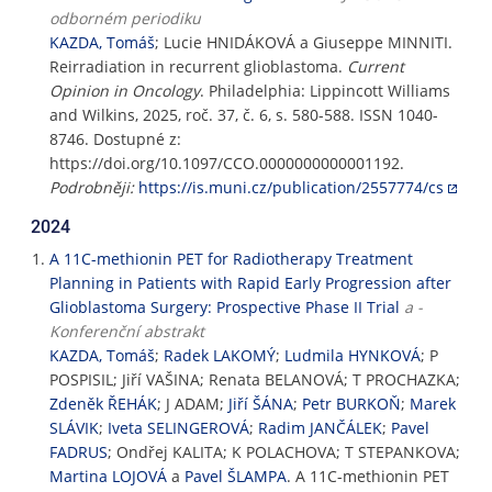
odborném periodiku
KAZDA, Tomáš
; Lucie HNIDÁKOVÁ a Giuseppe MINNITI.
Reirradiation in recurrent glioblastoma.
Current
Opinion in Oncology
. Philadelphia: Lippincott Williams
and Wilkins, 2025, roč. 37, č. 6, s. 580-588. ISSN 1040-
8746. Dostupné z:
https://doi.org/10.1097/CCO.0000000000001192.
Podrobněji:
https://is.muni.cz/publication/2557774/cs
2024
A 11C-methionin PET for Radiotherapy Treatment
Planning in Patients with Rapid Early Progression after
Glioblastoma Surgery: Prospective Phase II Trial
a -
Konferenční abstrakt
KAZDA, Tomáš
;
Radek LAKOMÝ
;
Ludmila HYNKOVÁ
; P
POSPISIL; Jiří VAŠINA; Renata BELANOVÁ; T PROCHAZKA;
Zdeněk ŘEHÁK
; J ADAM;
Jiří ŠÁNA
;
Petr BURKOŇ
;
Marek
SLÁVIK
;
Iveta SELINGEROVÁ
;
Radim JANČÁLEK
;
Pavel
FADRUS
; Ondřej KALITA; K POLACHOVA; T STEPANKOVA;
Martina LOJOVÁ
a
Pavel ŠLAMPA
. A 11C-methionin PET