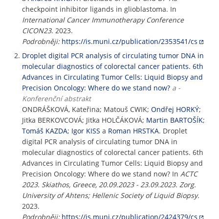
checkpoint inhibitor ligands in glioblastoma. In
International Cancer Immunotherapy Conference
CICON23
. 2023.
Podrobněji:
https://is.muni.cz/publication/2353541/cs
Droplet digital PCR analysis of circulating tumor DNA in
molecular diagnostics of colorectal cancer patients. 6th
Advances in Circulating Tumor Cells: Liquid Biopsy and
Precision Oncology: Where do we stand now?
a -
Konferenční abstrakt
ONDRÁŠKOVÁ, Kateřina; Matouš CWIK;
Ondřej HORKÝ
;
Jitka BERKOVCOVÁ; Jitka HOLČÁKOVÁ;
Martin BARTOŠÍK
;
Tomáš KAZDA
;
Igor KISS
a
Roman HRSTKA
. Droplet
digital PCR analysis of circulating tumor DNA in
molecular diagnostics of colorectal cancer patients. 6th
Advances in Circulating Tumor Cells: Liquid Biopsy and
Precision Oncology: Where do we stand now? In
ACTC
2023. Skiathos, Greece, 20.09.2023 - 23.09.2023. Zorg.
University of Ahtens; Hellenic Society of Liquid Biopsy.
2023.
Podrobněji:
https://is.muni.cz/publication/2424379/cs