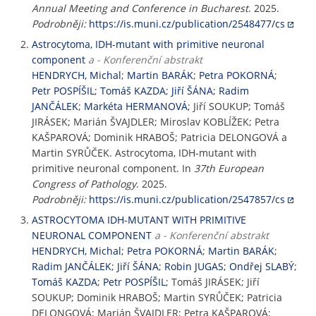
Annual Meeting and Conference in Bucharest
. 2025.
Podrobněji:
https://is.muni.cz/publication/2548477/cs
Astrocytoma, IDH-mutant with primitive neuronal
component
a - Konferenční abstrakt
HENDRYCH, Michal
;
Martin BARÁK
;
Petra POKORNÁ
;
Petr POSPÍŠIL
;
Tomáš KAZDA
;
Jiří ŠÁNA
;
Radim
JANČÁLEK
;
Markéta HERMANOVÁ
; Jiří SOUKUP; Tomáš
JIRÁSEK; Marián ŠVAJDLER; Miroslav KOBLÍŽEK; Petra
KAŠPAROVÁ; Dominik HRABOŠ; Patricia DELONGOVÁ a
Martin SYRŮČEK. Astrocytoma, IDH-mutant with
primitive neuronal component. In
37th European
Congress of Pathology
. 2025.
Podrobněji:
https://is.muni.cz/publication/2547857/cs
ASTROCYTOMA IDH-MUTANT WITH PRIMITIVE
NEURONAL COMPONENT
a - Konferenční abstrakt
HENDRYCH, Michal
;
Petra POKORNÁ
;
Martin BARÁK
;
Radim JANČÁLEK
;
Jiří ŠÁNA
;
Robin JUGAS
;
Ondřej SLABÝ
;
Tomáš KAZDA
;
Petr POSPÍŠIL
; Tomáš JIRÁSEK; Jiří
SOUKUP; Dominik HRABOŠ; Martin SYRŮČEK; Patricia
DELONGOVÁ; Marián ŠVAJDLER; Petra KAŠPAROVÁ;