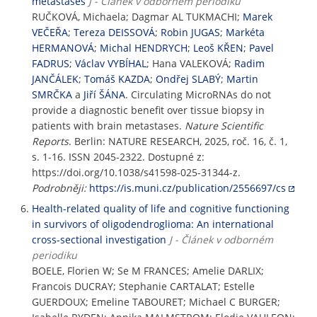
metastases
J - Článek v odborném periodiku
RUČKOVÁ, Michaela; Dagmar AL TUKMACHI;
Marek
VEČEŘA
;
Tereza DEISSOVÁ
;
Robin JUGAS
;
Markéta
HERMANOVÁ
;
Michal HENDRYCH
;
Leoš KŘEN
;
Pavel
FADRUS
;
Václav VYBÍHAL
; Hana VALEKOVÁ;
Radim
JANČÁLEK
;
Tomáš KAZDA
;
Ondřej SLABÝ
;
Martin
SMRČKA
a
Jiří ŠÁNA
. Circulating MicroRNAs do not
provide a diagnostic benefit over tissue biopsy in
patients with brain metastases.
Nature Scientific
Reports
. Berlin: NATURE RESEARCH, 2025, roč. 16, č. 1,
s. 1-16. ISSN 2045-2322. Dostupné z:
https://doi.org/10.1038/s41598-025-31344-z.
Podrobněji:
https://is.muni.cz/publication/2556697/cs
Health-related quality of life and cognitive functioning
in survivors of oligodendroglioma: An international
cross-sectional investigation
J - Článek v odborném
periodiku
BOELE, Florien W; Se M FRANCES; Amelie DARLIX;
Francois DUCRAY; Stephanie CARTALAT; Estelle
GUERDOUX; Emeline TABOURET; Michael C BURGER;