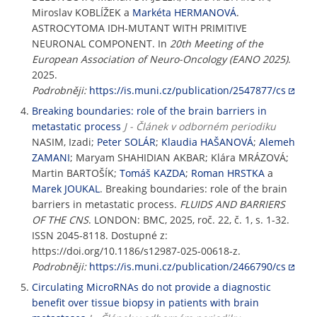
Miroslav KOBLÍŽEK a
Markéta HERMANOVÁ
.
ASTROCYTOMA IDH-MUTANT WITH PRIMITIVE
NEURONAL COMPONENT. In
20th Meeting of the
European Association of Neuro-Oncology (EANO 2025)
.
2025.
Podrobněji:
https://is.muni.cz/publication/2547877/cs
Breaking boundaries: role of the brain barriers in
metastatic process
J - Článek v odborném periodiku
NASIM, Izadi;
Peter SOLÁR
;
Klaudia HAŠANOVÁ
;
Alemeh
ZAMANI
; Maryam SHAHIDIAN AKBAR; Klára MRÁZOVÁ;
Martin BARTOŠÍK;
Tomáš KAZDA
;
Roman HRSTKA
a
Marek JOUKAL
. Breaking boundaries: role of the brain
barriers in metastatic process.
FLUIDS AND BARRIERS
OF THE CNS
. LONDON: BMC, 2025, roč. 22, č. 1, s. 1-32.
ISSN 2045-8118. Dostupné z:
https://doi.org/10.1186/s12987-025-00618-z.
Podrobněji:
https://is.muni.cz/publication/2466790/cs
Circulating MicroRNAs do not provide a diagnostic
benefit over tissue biopsy in patients with brain