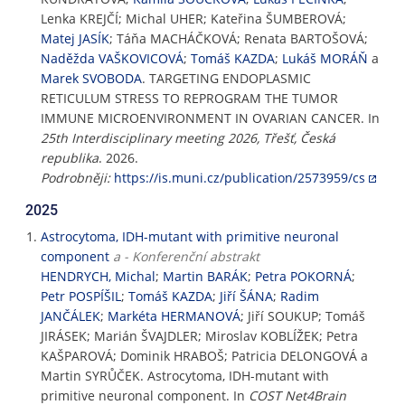
Lenka KREJČÍ; Michal UHER; Kateřina ŠUMBEROVÁ;
Matej JASÍK
; Táňa MACHÁČKOVÁ; Renata BARTOŠOVÁ;
Naděžda VAŠKOVICOVÁ
;
Tomáš KAZDA
;
Lukáš MORÁŇ
a
Marek SVOBODA
. TARGETING ENDOPLASMIC
RETICULUM STRESS TO REPROGRAM THE TUMOR
IMMUNE MICROENVIRONMENT IN OVARIAN CANCER. In
25th Interdisciplinary meeting 2026, Třešť, Česká
republika
. 2026.
Podrobněji:
https://is.muni.cz/publication/2573959/cs
2025
Astrocytoma, IDH-mutant with primitive neuronal
component
a - Konferenční abstrakt
HENDRYCH, Michal
;
Martin BARÁK
;
Petra POKORNÁ
;
Petr POSPÍŠIL
;
Tomáš KAZDA
;
Jiří ŠÁNA
;
Radim
JANČÁLEK
;
Markéta HERMANOVÁ
; Jiří SOUKUP; Tomáš
JIRÁSEK; Marián ŠVAJDLER; Miroslav KOBLÍŽEK; Petra
KAŠPAROVÁ; Dominik HRABOŠ; Patricia DELONGOVÁ a
Martin SYRŮČEK. Astrocytoma, IDH-mutant with
primitive neuronal component. In
COST Net4Brain