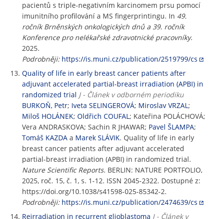
pacientů s triple-negativním karcinomem prsu pomocí
imunitního profilování a MS fingerprintingu. In
49.
ročník Brněnských onkologických dnů a 39. ročník
Konference pro nelékařské zdravotnické pracovníky
.
2025.
Podrobněji:
https://is.muni.cz/publication/2519799/cs
Quality of life in early breast cancer patients after
adjuvant accelerated partial-breast irradiation (APBI) in
randomized trial
J - Článek v odborném periodiku
BURKOŇ, Petr
;
Iveta SELINGEROVÁ
;
Miroslav VRZAL
;
Miloš HOLÁNEK
;
Oldřich COUFAL
; Kateřina POLÁCHOVÁ;
Vera ANDRASKOVA; Sachin R JHAWAR;
Pavel ŠLAMPA
;
Tomáš KAZDA
a
Marek SLÁVIK
. Quality of life in early
breast cancer patients after adjuvant accelerated
partial-breast irradiation (APBI) in randomized trial.
Nature Scientific Reports
. BERLIN: NATURE PORTFOLIO,
2025, roč. 15, č. 1, s. 1-12. ISSN 2045-2322. Dostupné z:
https://doi.org/10.1038/s41598-025-85342-2.
Podrobněji:
https://is.muni.cz/publication/2474639/cs
Reirradiation in recurrent glioblastoma
J - Článek v