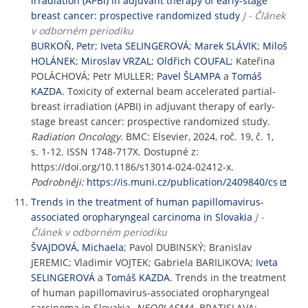
irradiation (APBI) in adjuvant therapy of early-stage
breast cancer: prospective randomized study
J - Článek
v odborném periodiku
BURKOŇ, Petr
;
Iveta SELINGEROVÁ
;
Marek SLÁVIK
;
Miloš
HOLÁNEK
;
Miroslav VRZAL
;
Oldřich COUFAL
; Kateřina
POLÁCHOVÁ; Petr MULLER;
Pavel ŠLAMPA
a
Tomáš
KAZDA
. Toxicity of external beam accelerated partial-
breast irradiation (APBI) in adjuvant therapy of early-
stage breast cancer: prospective randomized study.
Radiation Oncology
. BMC: Elsevier, 2024, roč. 19, č. 1,
s. 1-12. ISSN 1748-717X. Dostupné z:
https://doi.org/10.1186/s13014-024-02412-x.
Podrobněji:
https://is.muni.cz/publication/2409840/cs
Trends in the treatment of human papillomavirus-
associated oropharyngeal carcinoma in Slovakia
J -
Článek v odborném periodiku
ŠVAJDOVÁ, Michaela
; Pavol DUBINSKÝ; Branislav
JEREMIC; Vladimir VOJTEK; Gabriela BARILIKOVA;
Iveta
SELINGEROVÁ
a
Tomáš KAZDA
. Trends in the treatment
of human papillomavirus-associated oropharyngeal
carcinoma in Slovakia.
NEOPLASMA
. BRATISLAVA: