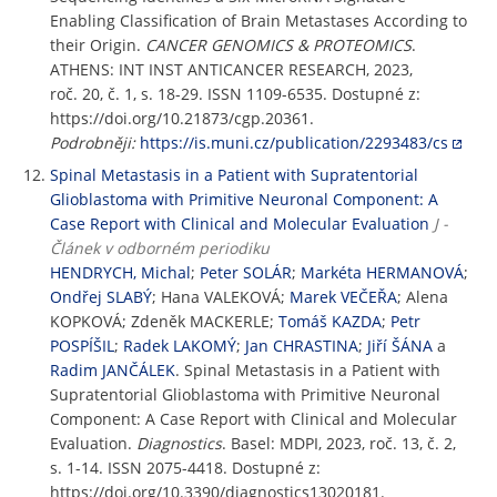
Enabling Classification of Brain Metastases According to
their Origin.
CANCER GENOMICS & PROTEOMICS
.
ATHENS: INT INST ANTICANCER RESEARCH, 2023,
roč. 20, č. 1, s. 18-29. ISSN 1109-6535. Dostupné z:
https://doi.org/10.21873/cgp.20361.
Podrobněji:
https://is.muni.cz/publication/2293483/cs
Spinal Metastasis in a Patient with Supratentorial
Glioblastoma with Primitive Neuronal Component: A
Case Report with Clinical and Molecular Evaluation
J -
Článek v odborném periodiku
HENDRYCH, Michal
;
Peter SOLÁR
;
Markéta HERMANOVÁ
;
Ondřej SLABÝ
; Hana VALEKOVÁ;
Marek VEČEŘA
; Alena
KOPKOVÁ; Zdeněk MACKERLE;
Tomáš KAZDA
;
Petr
POSPÍŠIL
;
Radek LAKOMÝ
;
Jan CHRASTINA
;
Jiří ŠÁNA
a
Radim JANČÁLEK
. Spinal Metastasis in a Patient with
Supratentorial Glioblastoma with Primitive Neuronal
Component: A Case Report with Clinical and Molecular
Evaluation.
Diagnostics
. Basel: MDPI, 2023, roč. 13, č. 2,
s. 1-14. ISSN 2075-4418. Dostupné z:
https://doi.org/10.3390/diagnostics13020181.