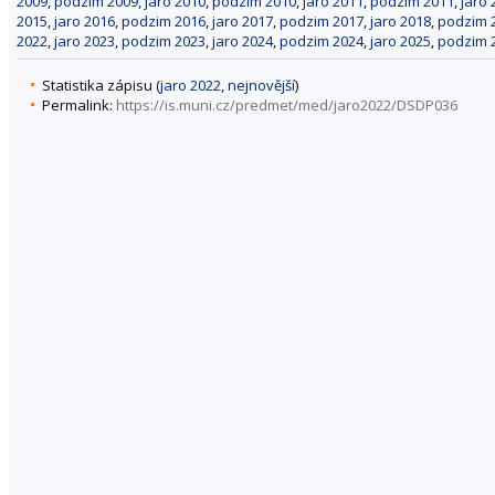
2009
,
podzim 2009
,
jaro 2010
,
podzim 2010
,
jaro 2011
,
podzim 2011
,
jaro 
2015
,
jaro 2016
,
podzim 2016
,
jaro 2017
,
podzim 2017
,
jaro 2018
,
podzim 
2022
,
jaro 2023
,
podzim 2023
,
jaro 2024
,
podzim 2024
,
jaro 2025
,
podzim 
Statistika zápisu (
jaro 2022
,
nejnovější
)
Permalink:
https://is.muni.cz/predmet/med/jaro2022/DSDP036