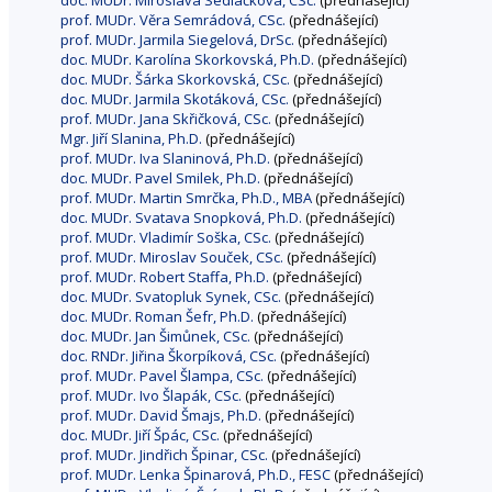
doc. MUDr. Miroslava Sedláčková, CSc.
(přednášející)
prof. MUDr. Věra Semrádová, CSc.
(přednášející)
prof. MUDr. Jarmila Siegelová, DrSc.
(přednášející)
doc. MUDr. Karolína Skorkovská, Ph.D.
(přednášející)
doc. MUDr. Šárka Skorkovská, CSc.
(přednášející)
doc. MUDr. Jarmila Skotáková, CSc.
(přednášející)
prof. MUDr. Jana Skřičková, CSc.
(přednášející)
Mgr. Jiří Slanina, Ph.D.
(přednášející)
prof. MUDr. Iva Slaninová, Ph.D.
(přednášející)
doc. MUDr. Pavel Smilek, Ph.D.
(přednášející)
prof. MUDr. Martin Smrčka, Ph.D., MBA
(přednášející)
doc. MUDr. Svatava Snopková, Ph.D.
(přednášející)
prof. MUDr. Vladimír Soška, CSc.
(přednášející)
prof. MUDr. Miroslav Souček, CSc.
(přednášející)
prof. MUDr. Robert Staffa, Ph.D.
(přednášející)
doc. MUDr. Svatopluk Synek, CSc.
(přednášející)
doc. MUDr. Roman Šefr, Ph.D.
(přednášející)
doc. MUDr. Jan Šimůnek, CSc.
(přednášející)
doc. RNDr. Jiřina Škorpíková, CSc.
(přednášející)
prof. MUDr. Pavel Šlampa, CSc.
(přednášející)
prof. MUDr. Ivo Šlapák, CSc.
(přednášející)
prof. MUDr. David Šmajs, Ph.D.
(přednášející)
doc. MUDr. Jiří Špác, CSc.
(přednášející)
prof. MUDr. Jindřich Špinar, CSc.
(přednášející)
prof. MUDr. Lenka Špinarová, Ph.D., FESC
(přednášející)