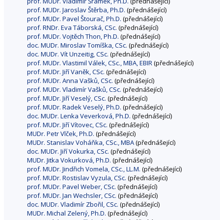
prof. MUDr. Vladimír Šrámek, Ph.D.
(přednášející)
prof. MUDr. Jaroslav Štěrba, Ph.D.
(přednášející)
prof. MUDr. Pavel Štourač, Ph.D.
(přednášející)
prof. RNDr. Eva Táborská, CSc.
(přednášející)
prof. MUDr. Vojtěch Thon, Ph.D.
(přednášející)
doc. MUDr. Miroslav Tomíška, CSc.
(přednášející)
doc. MUDr. Vít Unzeitig, CSc.
(přednášející)
prof. MUDr. Vlastimil Válek, CSc., MBA, EBIR
(přednášející)
prof. MUDr. Jiří Vaněk, CSc.
(přednášející)
prof. MUDr. Anna Vašků, CSc.
(přednášející)
prof. MUDr. Vladimír Vašků, CSc.
(přednášející)
prof. MUDr. Jiří Veselý, CSc.
(přednášející)
prof. MUDr. Radek Veselý, Ph.D.
(přednášející)
doc. MUDr. Lenka Veverková, Ph.D.
(přednášející)
prof. MUDr. Jiří Vítovec, CSc.
(přednášející)
MUDr. Petr Vlček, Ph.D.
(přednášející)
MUDr. Stanislav Voháňka, CSc., MBA
(přednášející)
doc. MUDr. Jiří Vokurka, CSc.
(přednášející)
MUDr. Jitka Vokurková, Ph.D.
(přednášející)
prof. MUDr. Jindřich Vomela, CSc., LL.M.
(přednášející)
prof. MUDr. Rostislav Vyzula, CSc.
(přednášející)
prof. MUDr. Pavel Weber, CSc.
(přednášející)
prof. MUDr. Jan Wechsler, CSc.
(přednášející)
doc. MUDr. Vladimír Zbořil, CSc.
(přednášející)
MUDr. Michal Zelený, Ph.D.
(přednášející)