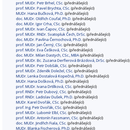
prof. MUDr. Petr Brhel, CSc.
(přednášející)
prof. MUDr. Pavel Brychta, CSc.
(přednášející)
MUDr. Hana Bučková, Ph.D.
(přednášející)
doc. MUDr. Oldřich Coufal, Ph.D.
(přednášející)
doc. MUDr. Igor Crha, CSc.
(přednášející)
prof. MUDr. Ivan Čapov, CSc.
(přednášející)
prof. MUDr. RNDr. Svatopluk Čech, DrSc.
(přednášející)
doc. MUDr. Pavlína Černochová, Ph.D.
(přednášející)
prof. MUDr. Jan Černý, CSc.
(přednášející)
prof. MUDr. Eva Češková, CSc.
(přednášející)
doc. MUDr. Milan Dastych, CSc., MBA
(přednášející)
prof. MUDr. Bc. Zuzana Derflerová Brázdová, DrSc.
(přednášející)
prof. MUDr. Petr Dobšák, CSc.
(přednášející)
prof. MUDr. Zdeněk Doležel, CSc.
(přednášející)
MUDr. Lenka Dostalová Kopečná, Ph.D.
(přednášející)
MUDr. Hana Došková, Ph.D.
(přednášející)
prof. MUDr. Ivana Drtílková, CSc.
(přednášející)
prof. RNDr. Petr Dubový, CSc.
(přednášející)
prof. RNDr. Ladislav Dušek, Ph.D.
(přednášející)
MUDr. Karel Dvořák, CSc.
(přednášející)
prof. Ing. Petr Dvořák, CSc.
(přednášející)
prof. MUDr. Lubomír Elbl, CSc.
(přednášející)
prof. MUDr. Antonín Fassmann, CSc.
(přednášející)
doc. MUDr. Jindřich Fiala, CSc.
(přednášející)
MUDr. Blanka Fischerová, Ph.D.
(přednášející)