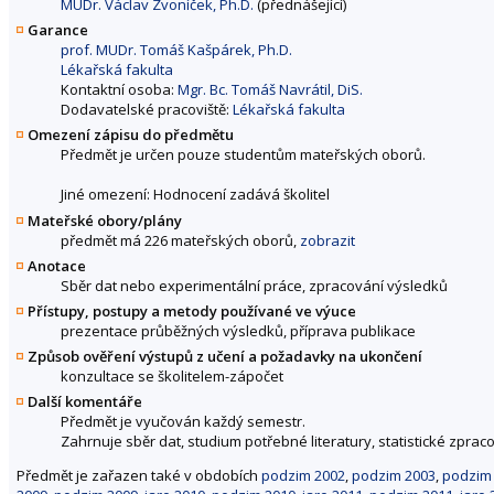
MUDr. Václav Zvoníček, Ph.D.
(přednášející)
Garance
prof. MUDr. Tomáš Kašpárek, Ph.D.
Lékařská fakulta
Kontaktní osoba:
Mgr. Bc. Tomáš Navrátil, DiS.
Dodavatelské pracoviště:
Lékařská fakulta
Omezení zápisu do předmětu
Předmět je určen pouze studentům mateřských oborů.
Jiné omezení: Hodnocení zadává školitel
Mateřské obory/plány
předmět má 226 mateřských oborů,
zobrazit
Anotace
Sběr dat nebo experimentální práce, zpracování výsledků
Přístupy, postupy a metody používané ve výuce
prezentace průběžných výsledků, příprava publikace
Způsob ověření výstupů z učení a požadavky na ukončení
konzultace se školitelem-zápočet
Další komentáře
Předmět je vyučován každý semestr.
Zahrnuje sběr dat, studium potřebné literatury, statistické zpraco
Předmět je zařazen také v obdobích
podzim 2002
,
podzim 2003
,
podzim