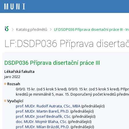
P
P
P
P
ř
ř
ř
ř
e
e
e
e
s
s
s
s
k
k
k
k
o
o
o
o
>
>
Katalog předmětů
LF:DSDP036 Příprava disertační práce III -
č
č
č
č
i
i
i
i
LF:DSDP036 Příprava disertač
t
t
t
t
n
n
n
n
a
a
a
a
h
h
o
p
DSDP036 Příprava disertační práce III
o
l
b
a
r
a
s
t
Lékařská fakulta
n
v
a
i
jaro 2022
í
i
h
č
Rozsah
l
č
k
0/0/0. 15 kr. (od 5 krok 5 kred). 0/0/0. 15 kr. (od 5 krok 5 kred)
i
k
u
kreditů je minimálně 5, max. 15. Doporučený počet kreditů předmět
š
u
Vyučující
t
prof. MUDr. Rudolf Autrata, CSc., MBA
(přednášející)
u
prof. MUDr. Martin Bareš, Ph.D.
(přednášející)
prof. MUDr. Josef Bednařík, CSc.
(přednášející)
doc. MUDr. Mojmír Blaha, CSc.
(přednášející)
prof. MUDr. Milan Brázdil, Ph.D.
(přednášející)