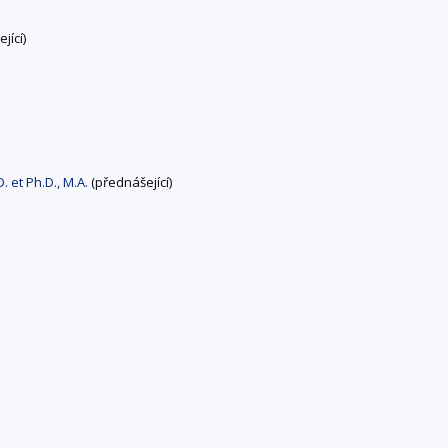
jící)
 et Ph.D., M.A.
(přednášející)