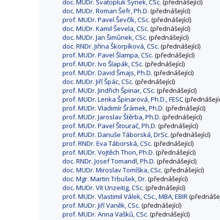
doc. MUDr. Svatopluk Synek, CSc.
(přednášející)
doc. MUDr. Roman Šefr, Ph.D.
(přednášející)
prof. MUDr. Pavel Ševčík, CSc.
(přednášející)
doc. MUDr. Kamil Ševela, CSc.
(přednášející)
doc. MUDr. Jan Šimůnek, CSc.
(přednášející)
doc. RNDr. Jiřina Škorpíková, CSc.
(přednášející)
prof. MUDr. Pavel Šlampa, CSc.
(přednášející)
prof. MUDr. Ivo Šlapák, CSc.
(přednášející)
prof. MUDr. David Šmajs, Ph.D.
(přednášející)
doc. MUDr. Jiří Špác, CSc.
(přednášející)
prof. MUDr. Jindřich Špinar, CSc.
(přednášející)
prof. MUDr. Lenka Špinarová, Ph.D., FESC
(přednášejíc
prof. MUDr. Vladimír Šrámek, Ph.D.
(přednášející)
prof. MUDr. Jaroslav Štěrba, Ph.D.
(přednášející)
prof. MUDr. Pavel Štourač, Ph.D.
(přednášející)
prof. MUDr. Danuše Táborská, DrSc.
(přednášející)
prof. RNDr. Eva Táborská, CSc.
(přednášející)
prof. MUDr. Vojtěch Thon, Ph.D.
(přednášející)
doc. RNDr. Josef Tomandl, Ph.D.
(přednášející)
doc. MUDr. Miroslav Tomíška, CSc.
(přednášející)
doc. Mgr. Martin Trbušek, Dr.
(přednášející)
doc. MUDr. Vít Unzeitig, CSc.
(přednášející)
prof. MUDr. Vlastimil Válek, CSc., MBA, EBIR
(přednášejí
prof. MUDr. Jiří Vaněk, CSc.
(přednášející)
prof. MUDr. Anna Vašků, CSc.
(přednášející)