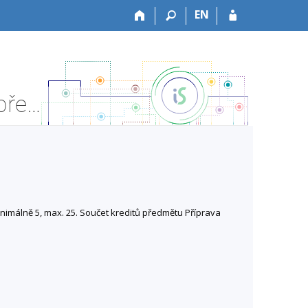
EN
LF:DSDP046 Příprava disertační práce IV - Informace o předmětu
minimálně 5, max. 25. Součet kreditů předmětu Příprava