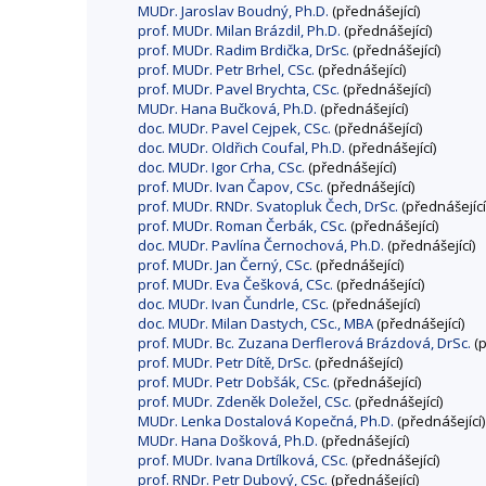
MUDr. Jaroslav Boudný, Ph.D.
(přednášející)
prof. MUDr. Milan Brázdil, Ph.D.
(přednášející)
prof. MUDr. Radim Brdička, DrSc.
(přednášející)
prof. MUDr. Petr Brhel, CSc.
(přednášející)
prof. MUDr. Pavel Brychta, CSc.
(přednášející)
MUDr. Hana Bučková, Ph.D.
(přednášející)
doc. MUDr. Pavel Cejpek, CSc.
(přednášející)
doc. MUDr. Oldřich Coufal, Ph.D.
(přednášející)
doc. MUDr. Igor Crha, CSc.
(přednášející)
prof. MUDr. Ivan Čapov, CSc.
(přednášející)
prof. MUDr. RNDr. Svatopluk Čech, DrSc.
(přednášející
prof. MUDr. Roman Čerbák, CSc.
(přednášející)
doc. MUDr. Pavlína Černochová, Ph.D.
(přednášející)
prof. MUDr. Jan Černý, CSc.
(přednášející)
prof. MUDr. Eva Češková, CSc.
(přednášející)
doc. MUDr. Ivan Čundrle, CSc.
(přednášející)
doc. MUDr. Milan Dastych, CSc., MBA
(přednášející)
prof. MUDr. Bc. Zuzana Derflerová Brázdová, DrSc.
(p
prof. MUDr. Petr Dítě, DrSc.
(přednášející)
prof. MUDr. Petr Dobšák, CSc.
(přednášející)
prof. MUDr. Zdeněk Doležel, CSc.
(přednášející)
MUDr. Lenka Dostalová Kopečná, Ph.D.
(přednášející)
MUDr. Hana Došková, Ph.D.
(přednášející)
prof. MUDr. Ivana Drtílková, CSc.
(přednášející)
prof. RNDr. Petr Dubový, CSc.
(přednášející)