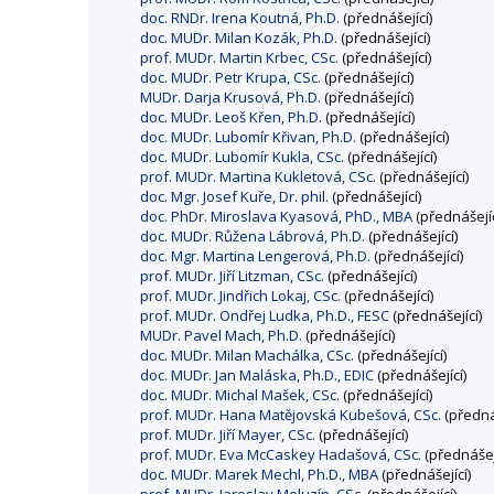
doc. RNDr. Irena Koutná, Ph.D.
(přednášející)
doc. MUDr. Milan Kozák, Ph.D.
(přednášející)
prof. MUDr. Martin Krbec, CSc.
(přednášející)
doc. MUDr. Petr Krupa, CSc.
(přednášející)
MUDr. Darja Krusová, Ph.D.
(přednášející)
doc. MUDr. Leoš Křen, Ph.D.
(přednášející)
doc. MUDr. Lubomír Křivan, Ph.D.
(přednášející)
doc. MUDr. Lubomír Kukla, CSc.
(přednášející)
prof. MUDr. Martina Kukletová, CSc.
(přednášející)
doc. Mgr. Josef Kuře, Dr. phil.
(přednášející)
doc. PhDr. Miroslava Kyasová, PhD., MBA
(přednášejíc
doc. MUDr. Růžena Lábrová, Ph.D.
(přednášející)
doc. Mgr. Martina Lengerová, Ph.D.
(přednášející)
prof. MUDr. Jiří Litzman, CSc.
(přednášející)
prof. MUDr. Jindřich Lokaj, CSc.
(přednášející)
prof. MUDr. Ondřej Ludka, Ph.D., FESC
(přednášející)
MUDr. Pavel Mach, Ph.D.
(přednášející)
doc. MUDr. Milan Machálka, CSc.
(přednášející)
doc. MUDr. Jan Maláska, Ph.D., EDIC
(přednášející)
doc. MUDr. Michal Mašek, CSc.
(přednášející)
prof. MUDr. Hana Matějovská Kubešová, CSc.
(přednáš
prof. MUDr. Jiří Mayer, CSc.
(přednášející)
prof. MUDr. Eva McCaskey Hadašová, CSc.
(přednášejí
doc. MUDr. Marek Mechl, Ph.D., MBA
(přednášející)