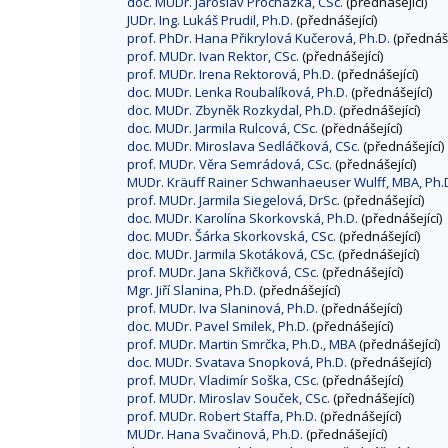
doc. MUDr. Jaroslav Procházka, CSc.
(přednášející)
JUDr. Ing. Lukáš Prudil, Ph.D.
(přednášející)
prof. PhDr. Hana Přikrylová Kučerová, Ph.D.
(přednáše
prof. MUDr. Ivan Rektor, CSc.
(přednášející)
prof. MUDr. Irena Rektorová, Ph.D.
(přednášející)
doc. MUDr. Lenka Roubalíková, Ph.D.
(přednášející)
doc. MUDr. Zbyněk Rozkydal, Ph.D.
(přednášející)
doc. MUDr. Jarmila Rulcová, CSc.
(přednášející)
doc. MUDr. Miroslava Sedláčková, CSc.
(přednášející)
prof. MUDr. Věra Semrádová, CSc.
(přednášející)
MUDr. Kräuff Rainer Schwanhaeuser Wulff, MBA, Ph.D.
prof. MUDr. Jarmila Siegelová, DrSc.
(přednášející)
doc. MUDr. Karolína Skorkovská, Ph.D.
(přednášející)
doc. MUDr. Šárka Skorkovská, CSc.
(přednášející)
doc. MUDr. Jarmila Skotáková, CSc.
(přednášející)
prof. MUDr. Jana Skřičková, CSc.
(přednášející)
Mgr. Jiří Slanina, Ph.D.
(přednášející)
prof. MUDr. Iva Slaninová, Ph.D.
(přednášející)
doc. MUDr. Pavel Smilek, Ph.D.
(přednášející)
prof. MUDr. Martin Smrčka, Ph.D., MBA
(přednášející)
doc. MUDr. Svatava Snopková, Ph.D.
(přednášející)
prof. MUDr. Vladimír Soška, CSc.
(přednášející)
prof. MUDr. Miroslav Souček, CSc.
(přednášející)
prof. MUDr. Robert Staffa, Ph.D.
(přednášející)
MUDr. Hana Svačinová, Ph.D.
(přednášející)