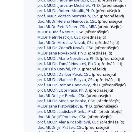
prof. MUDr. Jaroslav Meluzín, CSc.
(přednášející)
prof. MUDr. Jaroslav Michálek, Ph.D.
(přednášející)
prof. MUDr. Robert Mikulík, Ph.D.
(přednášející)
prof. RNDr. Vojtěch Mornstein, CSc.
(přednášející)
doc. MUDr. Helena Němcová, CSc.
(přednášející)
doc. MUDr. Petr Němec, CSc., MBA
(přednášející)
MUDr. Rudolf Nenutil, CSc.
(přednášející)
MUDr. Petr Nestrojil, CSc.
(přednášející)
doc. MUDr. Miroslav Novák, CSc.
(přednášející)
prof. MUDr. Zdeněk Novák, CSc.
(přednášející)
MUDr. Jana Nováková, Ph.D.
(přednášející)
prof. MUDr. Marie Nováková, Ph.D.
(přednášející)
prof. MUDr. Tomáš Novotný, Ph.D.
(přednášející)
MUDr. Filip Otevřel, Ph.D.
(přednášející)
prof. MUDr. Dalibor Pacík, CSc.
(přednášející)
prof. MUDr. Vladimír Palyza, CSc.
(přednášející)
prof. MUDr. Roman Panovský, Ph.D.
(přednášející)
prof. MUDr. Libor Paša, Ph.D.
(přednášející)
doc. MUDr. Igor Penka, CSc.
(přednášející)
prof. MUDr. Miroslav Penka, CSc.
(přednášející)
MUDr. Jana Pistovčáková, Ph.D.
(přednášející)
prof. MUDr. Ladislav Plánka, Ph.D.
(přednášející)
doc. MUDr. Jiří Podlaha, CSc.
(přednášející)
prof. MUDr. Alena Pospíšilová, CSc.
(přednášející)
doc. MUDr. Jiří Prášek, CSc.
(přednášející)