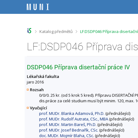
P
P
P
P
ř
ř
ř
ř
e
e
e
e
s
s
s
s
k
k
k
k
o
o
o
o
>
>
Katalog předmětů
LF:DSDP046 Příprava disertační
č
č
č
č
i
i
i
i
t
t
t
t
n
n
n
n
a
a
a
a
h
h
o
p
DSDP046 Příprava disertační práce IV
o
l
b
a
r
a
s
t
Lékařská fakulta
n
v
a
i
jaro 2016
í
i
h
č
Rozsah
l
č
k
0/0/0. 25 kr. (od 5 krok 5 kred). Přípravu DISERTAČNÍ
i
k
u
dis.práce za celé studium musí být minim. 120, max. 1
š
u
Vyučující
t
prof. MUDr. Blanka Adamová, Ph.D.
(přednášející)
u
prof. MUDr. Rudolf Autrata, CSc., MBA
(přednášející)
prof. MUDr. Martin Bareš, Ph.D.
(přednášející)
prof. MUDr. Josef Bednařík, CSc.
(přednášející)
doc. MUDr. Mojmír Blaha, CSc.
(přednášející)