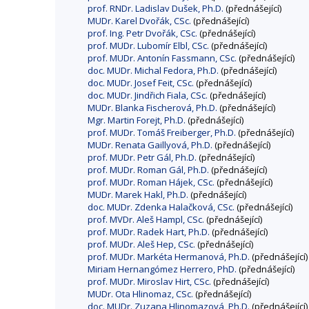
prof. RNDr. Ladislav Dušek, Ph.D.
(přednášející)
MUDr. Karel Dvořák, CSc.
(přednášející)
prof. Ing. Petr Dvořák, CSc.
(přednášející)
prof. MUDr. Lubomír Elbl, CSc.
(přednášející)
prof. MUDr. Antonín Fassmann, CSc.
(přednášející)
doc. MUDr. Michal Fedora, Ph.D.
(přednášející)
doc. MUDr. Josef Feit, CSc.
(přednášející)
doc. MUDr. Jindřich Fiala, CSc.
(přednášející)
MUDr. Blanka Fischerová, Ph.D.
(přednášející)
Mgr. Martin Forejt, Ph.D.
(přednášející)
prof. MUDr. Tomáš Freiberger, Ph.D.
(přednášející)
MUDr. Renata Gaillyová, Ph.D.
(přednášející)
prof. MUDr. Petr Gál, Ph.D.
(přednášející)
prof. MUDr. Roman Gál, Ph.D.
(přednášející)
prof. MUDr. Roman Hájek, CSc.
(přednášející)
MUDr. Marek Hakl, Ph.D.
(přednášející)
doc. MUDr. Zdenka Halačková, CSc.
(přednášející)
prof. MVDr. Aleš Hampl, CSc.
(přednášející)
prof. MUDr. Radek Hart, Ph.D.
(přednášející)
prof. MUDr. Aleš Hep, CSc.
(přednášející)
prof. MUDr. Markéta Hermanová, Ph.D.
(přednášející)
Miriam Hernangómez Herrero, PhD.
(přednášející)
prof. MUDr. Miroslav Hirt, CSc.
(přednášející)
MUDr. Ota Hlinomaz, CSc.
(přednášející)
doc. MUDr. Zuzana Hlinomazová, Ph.D.
(přednášející)