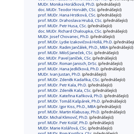
MUDr. Monika Horáčková, Ph.D.
(přednášející)
doc. MUDr. Teodor Horváth, CSc.
(přednášející)
prof. MUDr. Hana Hrstková, CSc.
(přednášející)
prof. MUDr. Drahoslava Hrubá, CSc.
(přednášející)
prof. MUDr. Petr Husa, CSc.
(přednášející)
doc. MUDr. Richard Chaloupka, CSc.
(přednášející)
MUDr. Josef Chovanec, Ph.D.
(přednášející)
prof. MUDr. Lydie Izakovičová Hollá, Ph.D.
(přednášejí
prof. MUDr. Radim Jančálek, Ph.D., MBA
(přednášející)
prof. MUDr. Miloš Janeček, CSc.
(přednášející)
doc. MUDr. Pavel Janíček, CSc.
(přednášející)
prof. MUDr. Roman Janisch, DrSc.
(přednášející)
prof. MUDr. Hana Jedličková, Ph.D.
(přednášející)
MUDr. Ivan Justan, Ph.D.
(přednášející)
prof. MUDr. Zdeněk Kadaňka, CSc.
(přednášející)
prof. MUDr. Petr Kala, Ph.D.
(přednášející)
prof. MUDr. Zdeněk Kala, CSc.
(přednášející)
prof. MUDr. Kateřina Kaňková, Ph.D.
(přednášející)
prof. MUDr. Tomáš Kašpárek, Ph.D.
(přednášející)
prof. MUDr. Igor Kiss, Ph.D., MBA
(přednášející)
prof. MUDr. Martin Klabusay, Ph.D.
(přednášející)
MUDr. Michal Klimovič, Ph.D.
(přednášející)
prof. MUDr. Petr Kolář, Ph.D.
(přednášející)
MUDr. Marie Kolářová, CSc.
(přednášející)
prof. MUDr. Rom Kostřica, CSc.
(přednášející)