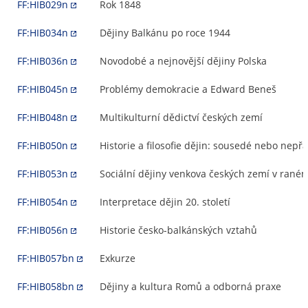
FF:HIB029n
Rok 1848
FF:HIB034n
Dějiny Balkánu po roce 1944
FF:HIB036n
Novodobé a nejnovější dějiny Polska
FF:HIB045n
Problémy demokracie a Edward Beneš
FF:HIB048n
Multikulturní dědictví českých zemí
FF:HIB050n
Historie a filosofie dějin: sousedé nebo nepřá
FF:HIB053n
Sociální dějiny venkova českých zemí v rané
FF:HIB054n
Interpretace dějin 20. století
FF:HIB056n
Historie česko-balkánských vztahů
FF:HIB057bn
Exkurze
FF:HIB058bn
Dějiny a kultura Romů a odborná praxe