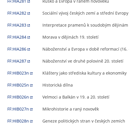
FF:HIA281
Rusko a Evropa v raném novověku
FF:HIA282
Sociální vývoj českých zemí a střední Evropy
FF:HIA283
Interpretace pramenů k soudobým dějinám
FF:HIA284
Morava v dějinách 19. století
FF:HIA286
Náboženství a Evropa v době reformací (16. - 1
FF:HIA287
Náboženství ve druhé polovině 20. století
FF:HIB023n
Kláštery jako střediska kultury a ekonomiky
FF:HIB025n
Historická dílna
FF:HIB026n
Velmoci a Balkán v 19. a 20. století
FF:HIB027n
Mikrohistorie a raný novověk
FF:HIB028n
Geneze politických stran v českých zemích