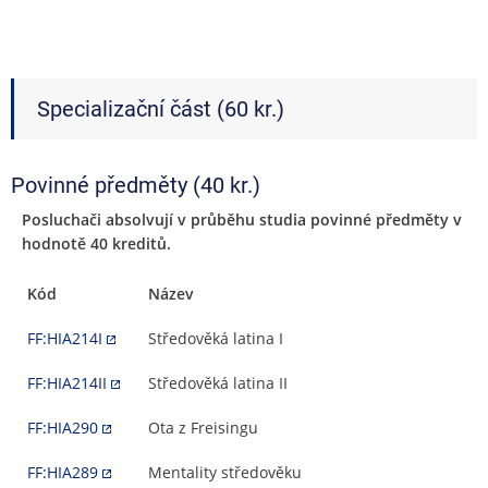
Specializační část (60 kr.)
Povinné předměty (40 kr.)
Posluchači absolvují v průběhu studia povinné předměty v
hodnotě 40 kreditů.
Kód
Název
FF:HIA214I
Středověká latina I
FF:HIA214II
Středověká latina II
FF:HIA290
Ota z Freisingu
FF:HIA289
Mentality středověku