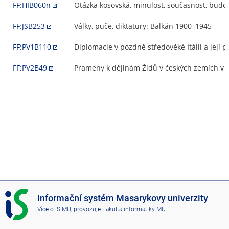
FF:HIB060n
Otázka kosovská, minulost, současnost, budo
FF:JSB253
Války, puče, diktatury: Balkán 1900–1945
FF:PV1B110
Diplomacie v pozdně středověké Itálii a její 
FF:PV2B49
Prameny k dějinám Židů v českých zemích v
I
Informační systém Masarykovy univerzity
S
Více o IS MU
, provozuje
Fakulta informatiky MU
M
U