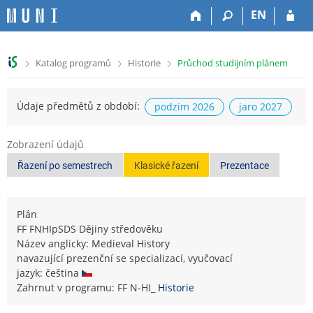
P
P
P
P
EN
ř
ř
ř
ř
e
e
e
e
s
s
s
s
>
>
>
Katalog programů
Historie
Průchod studijním plánem
k
k
k
k
o
o
o
o
č
č
č
č
Údaje předmětů z období:
podzim 2026
jaro 2027
i
i
i
i
t
t
t
t
n
n
n
n
Zobrazení údajů
a
a
a
a
Řazení po semestrech
Klasické řazení
Prezentace
h
h
o
p
o
l
b
a
r
a
s
t
n
v
a
i
Plán
í
i
h
č
FF FNHIpSDS Dějiny středověku
l
č
k
Název anglicky: Medieval History
i
k
u
navazující prezenční se specializací, vyučovací
š
u
jazyk: čeština
t
Zahrnut v programu: FF N-HI_
Historie
u