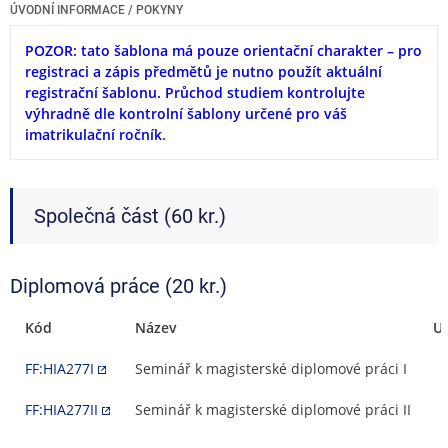
ÚVODNÍ INFORMACE / POKYNY
POZOR: tato šablona má pouze orientační charakter – pro
registraci a zápis předmětů je nutno použít aktuální
registrační šablonu. Průchod studiem kontrolujte
výhradně dle kontrolní šablony určené pro váš
imatrikulační ročník
.
Společná část (60 kr.)
Diplomová práce (20 kr.)
Kód
Název
U
FF:HIA277I
Seminář k magisterské diplomové práci I
FF:HIA277II
Seminář k magisterské diplomové práci II