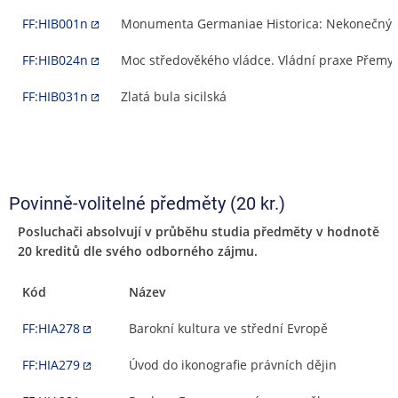
FF:HIB001n
Monumenta Germaniae Historica: Nekonečný 
FF:HIB024n
Moc středověkého vládce. Vládní praxe Přemysla
FF:HIB031n
Zlatá bula sicilská
Povinně-volitelné předměty (20 kr.)
Posluchači absolvují v průběhu studia předměty v hodnotě
20 kreditů dle svého odborného zájmu.
Kód
Název
FF:HIA278
Barokní kultura ve střední Evropě
FF:HIA279
Úvod do ikonografie právních dějin