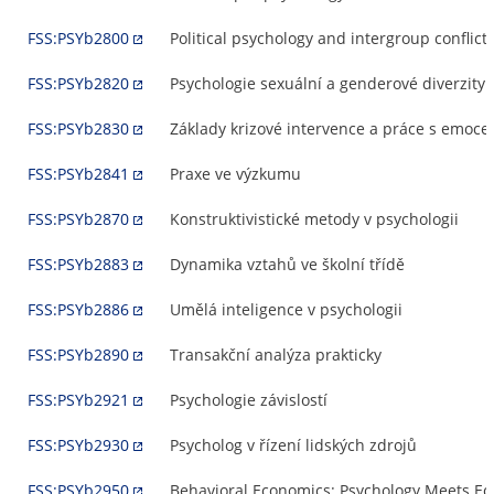
FSS:PSYb2800
Political psychology and intergroup conflict
FSS:PSYb2820
Psychologie sexuální a genderové diverzity
FSS:PSYb2830
Základy krizové intervence a práce s emoce
FSS:PSYb2841
Praxe ve výzkumu
FSS:PSYb2870
Konstruktivistické metody v psychologii
FSS:PSYb2883
Dynamika vztahů ve školní třídě
FSS:PSYb2886
Umělá inteligence v psychologii
FSS:PSYb2890
Transakční analýza prakticky
FSS:PSYb2921
Psychologie závislostí
FSS:PSYb2930
Psycholog v řízení lidských zdrojů
FSS:PSYb2950
Behavioral Economics: Psychology Meets E