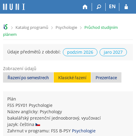
P
P
P
P
EN
ř
ř
ř
ř
e
e
e
e
s
s
s
s
>
>
>
Katalog programů
Psychologie
Průchod studijním
k
k
k
k
plánem
o
o
o
o
č
č
č
č
i
i
i
i
Údaje předmětů z období:
podzim 2026
jaro 2027
t
t
t
t
n
n
n
n
a
a
a
a
Zobrazení údajů
h
h
o
p
Řazení po semestrech
Klasické řazení
Prezentace
o
l
b
a
r
a
s
t
n
v
a
i
Plán
í
i
h
č
FSS PSY01 Psychologie
l
č
k
Název anglicky: Psychology
i
k
u
bakalářský prezenční jednooborový, vyučovací
š
u
jazyk: čeština
t
Zahrnut v programu: FSS B-PSY
Psychologie
u