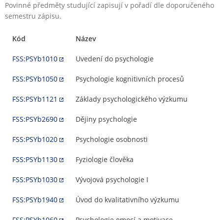
Povinné předměty studující zapisují v pořadí dle doporučeného
semestru zápisu.
Kód
Název
FSS:PSYb1010
Uvedení do psychologie
FSS:PSYb1050
Psychologie kognitivních procesů
FSS:PSYb1121
Základy psychologického výzkumu
FSS:PSYb2690
Dějiny psychologie
FSS:PSYb1020
Psychologie osobnosti
FSS:PSYb1130
Fyziologie člověka
FSS:PSYb1030
Vývojová psychologie I
FSS:PSYb1940
Úvod do kvalitativního výzkumu
FSS:PSYb1060
Psychologie emocí a motivace