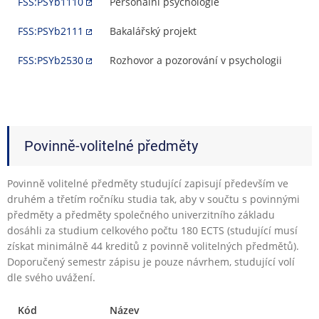
FSS:PSYb1110
Personální psychologie
FSS:PSYb2111
Bakalářský projekt
FSS:PSYb2530
Rozhovor a pozorování v psychologii
Povinně-volitelné předměty
Povinně volitelné předměty studující zapisují především ve
druhém a třetím ročníku studia tak, aby v součtu s povinnými
předměty a předměty společného univerzitního základu
dosáhli za studium celkového počtu 180 ECTS (studující musí
získat minimálně 44 kreditů z povinně volitelných předmětů).
Doporučený semestr zápisu je pouze návrhem, studující volí
dle svého uvážení.
Kód
Název