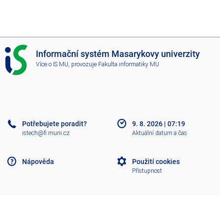
I
Informační systém Masarykovy univerzity
S
Více o IS MU
, provozuje
Fakulta informatiky MU
M
U
Potřebujete poradit?
9. 8. 2026
|
07:19
istech@fi.muni.cz
Aktuální datum a čas
Nápověda
Použití cookies
Přístupnost
Klasický IS