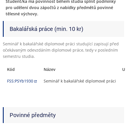
Student/ka má povinnost během studia splnit podmínky
pro udělení dvou zápočtů z nabídky předmětů povinné
tělesné výchovy.
Bakalářská práce (min. 10 kr)
Seminář k bakalářské diplomové práci studující zapisují před
očekávaným odevzdáním diplomové práce, tedy v posledním
semestru studia.
Kód
Název
Uk
FSS:PSYb1930
Seminář k bakalářské diplomové práci
Povinné předměty