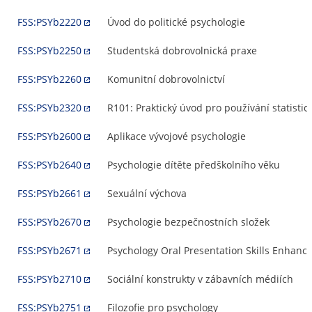
FSS:PSYb2220
Úvod do politické psychologie
FSS:PSYb2250
Studentská dobrovolnická praxe
FSS:PSYb2260
Komunitní dobrovolnictví
FSS:PSYb2320
R101: Praktický úvod pro používání statist
FSS:PSYb2600
Aplikace vývojové psychologie
FSS:PSYb2640
Psychologie dítěte předškolního věku
FSS:PSYb2661
Sexuální výchova
FSS:PSYb2670
Psychologie bezpečnostních složek
FSS:PSYb2671
Psychology Oral Presentation Skills Enhan
FSS:PSYb2710
Sociální konstrukty v zábavních médiích
FSS:PSYb2751
Filozofie pro psychology