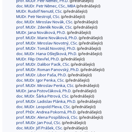
prof. MUDr. Petr Němec, Ph.D.
(přednášející)
doc. MUDr. Petr Němec, CSc., MBA
(přednášející)
MUDr. Rudolf Nenutil, CSc.
(přednášející)
MUDr. Petr Nestrojil, CSc.
(přednášející)
doc. MUDr. Miroslav Novák, CSc.
(přednášející)
prof. MUDr. Zdeněk Novák, CSc.
(přednášející)
MUDr. Jana Nováková, Ph.D.
(přednášející)
prof. MUDr. Marie Nováková, Ph.D.
(přednášející)
prof. MUDr. Miroslav Novotný, CSc.
(přednášející)
prof. MUDr. Tomáš Novotný, Ph.D.
(přednášející)
doc. MUDr. Hana Ošlejšková, Ph.D.
(přednášející)
MUDr. Filip Otevřel, Ph.D.
(přednášející)
prof. MUDr. Dalibor Pacík, CSc.
(přednášející)
prof. MUDr. Roman Panovský, Ph.D.
(přednášející)
prof. MUDr. Libor Paša, Ph.D.
(přednášející)
doc. MUDr. Igor Penka, CSc.
(přednášející)
prof. MUDr. Miroslav Penka, CSc.
(přednášející)
MUDr. Jana Pistovčáková, Ph.D.
(přednášející)
doc. MUDr. Šárka Pitrová, CSc.
(přednášející)
prof. MUDr. Ladislav Plánka, Ph.D.
(přednášející)
doc. MUDr. Leopold Pleva, CSc.
(přednášející)
prof. PhDr. Andrea Pokorná, Ph.D.
(přednášející)
prof. MUDr. Alena Pospíšilová, CSc.
(přednášející)
prof. MUDr. Jan Poul, CSc.
(přednášející)
doc. MUDr. Jiří Prášek, CSc.
(přednášející)