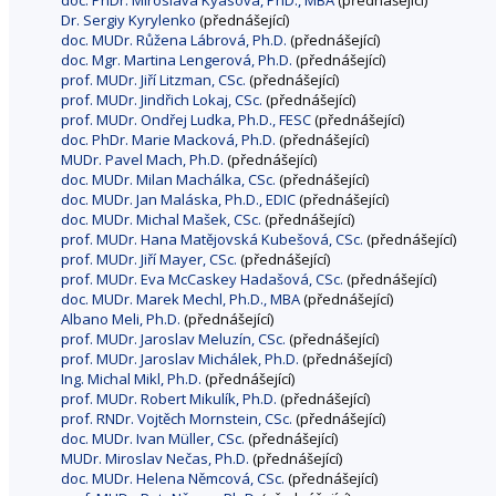
doc. PhDr. Miroslava Kyasová, PhD., MBA
(přednášející)
Dr. Sergiy Kyrylenko
(přednášející)
doc. MUDr. Růžena Lábrová, Ph.D.
(přednášející)
doc. Mgr. Martina Lengerová, Ph.D.
(přednášející)
prof. MUDr. Jiří Litzman, CSc.
(přednášející)
prof. MUDr. Jindřich Lokaj, CSc.
(přednášející)
prof. MUDr. Ondřej Ludka, Ph.D., FESC
(přednášející)
doc. PhDr. Marie Macková, Ph.D.
(přednášející)
MUDr. Pavel Mach, Ph.D.
(přednášející)
doc. MUDr. Milan Machálka, CSc.
(přednášející)
doc. MUDr. Jan Maláska, Ph.D., EDIC
(přednášející)
doc. MUDr. Michal Mašek, CSc.
(přednášející)
prof. MUDr. Hana Matějovská Kubešová, CSc.
(přednášející)
prof. MUDr. Jiří Mayer, CSc.
(přednášející)
prof. MUDr. Eva McCaskey Hadašová, CSc.
(přednášející)
doc. MUDr. Marek Mechl, Ph.D., MBA
(přednášející)
Albano Meli, Ph.D.
(přednášející)
prof. MUDr. Jaroslav Meluzín, CSc.
(přednášející)
prof. MUDr. Jaroslav Michálek, Ph.D.
(přednášející)
Ing. Michal Mikl, Ph.D.
(přednášející)
prof. MUDr. Robert Mikulík, Ph.D.
(přednášející)
prof. RNDr. Vojtěch Mornstein, CSc.
(přednášející)
doc. MUDr. Ivan Müller, CSc.
(přednášející)
MUDr. Miroslav Nečas, Ph.D.
(přednášející)
doc. MUDr. Helena Němcová, CSc.
(přednášející)