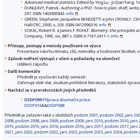
Advanced medical statistics
. Edited by Ying Lu - Ji-Qian Fang. 
DUNLEAVY, Patrick.
Authoring a PhD : how to plan, draft, write,
297. ISBN 1403905843.
info
GREEN, Stephanie; Jacqueline BENEDETTI a John CROWLY.
Clin
Hall/CRC, 2000, x, 203. ISBN 0412996316.
info
SOKAL, Robert R. a James F. ROHLF.
Biometry :the principles and
Company, 1995, xix, 887 s. ISBN 0-7167-2411-1.
info
Přístupy, postupy a metody používané ve výuce
Prezentace návrhu tématu, cílů, metodiky a hodnocení školiteli, 
Způsob ověření výstupů z učení a požadavky na ukončení
Udělení zápočtu.
Další komentáře
Předmět je vyučován každý semestr.
Zahrnuje sběr dat, studium potřebné literatury, statistické zpraco
Nachází se v prerekvizitách jiných předmětů
DSDP099
Příprava disertační práce
DSDP016
&&
DSDP088
Předmět je zařazen také v obdobích
podzim 2001
,
podzim 2002
,
jaro 20
2008
,
podzim 2008
,
jaro 2009
,
podzim 2009
,
jaro 2010
,
podzim 2010
,
jaro 
2015
,
podzim 2015
,
jaro 2016
,
podzim 2016
,
jaro 2017
,
podzim 2017
,
jaro 
2021
,
jaro 2022
,
podzim 2022
,
jaro 2023
,
podzim 2023
,
jaro 2024
,
podzim 