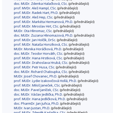
doc. MUDr. Zdenka Halačková, CSc.
(přednášející)
prof. MVDr. Aleš Hampl, CSc.
(přednášející)
prof. MUDr. Radek Hart, Ph.D.
(přednášející)
prof. MUDr. Aleš Hep, CSc.
(přednášející)
prof. MUDr. Markéta Hermanová, Ph.D.
(přednášející)
prof. MUDr. Miroslav Hirt, CSc.
(přednášející)
MUDr. Ota Hlinomaz, CSc.
(přednášející)
doc. MUDr. Zuzana Hlinomazová, Ph.D.
(přednášející)
prof. MUDr. Jan Holčík, DrSc.
(přednášející)
prof. MUDr. Nataša Honzíková, CSc.
(přednášející)
MUDr. Monika Horáčková, Ph.D.
(přednášející)
doc. MUDr. Teodor Horváth, CSc.
(přednášející)
prof. MUDr. Hana Hrstková, CSc.
(přednášející)
prof. MUDr. Drahoslava Hrubá, CSc.
(přednášející)
prof. MUDr. Petr Husa, CSc.
(přednášející)
doc. MUDr. Richard Chaloupka, CSc.
(přednášející)
MUDr. Josef Chovanec, Ph.D.
(přednášející)
prof. MUDr. Lydie Izakovičová Hollá, Ph.D.
(přednášející)
prof. MUDr. Miloš Janeček, CSc.
(přednášející)
doc. MUDr. Pavel Janíček, CSc.
(přednášející)
doc. MUDr. Václav Jedlička, Ph.D.
(přednášející)
prof. MUDr. Hana Jedličková, Ph.D.
(přednášející)
doc. PharmDr. Jan Juřica, Ph.D.
(přednášející)
MUDr. Ivan Justan, Ph.D.
(přednášející)
prof. MUDr. Zdeněk Kadaňka, CSc.
(přednášející)