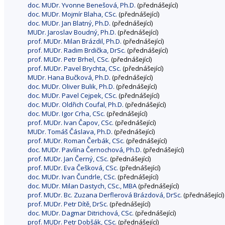
doc. MUDr. Yvonne Benešová, Ph.D.
(přednášející)
doc. MUDr. Mojmír Blaha, CSc.
(přednášející)
doc. MUDr. Jan Blatný, Ph.D.
(přednášející)
MUDr. Jaroslav Boudný, Ph.D.
(přednášející)
prof. MUDr. Milan Brázdil, Ph.D.
(přednášející)
prof. MUDr. Radim Brdička, DrSc.
(přednášející)
prof. MUDr. Petr Brhel, CSc.
(přednášející)
prof. MUDr. Pavel Brychta, CSc.
(přednášející)
MUDr. Hana Bučková, Ph.D.
(přednášející)
doc. MUDr. Oliver Bulik, Ph.D.
(přednášející)
doc. MUDr. Pavel Cejpek, CSc.
(přednášející)
doc. MUDr. Oldřich Coufal, Ph.D.
(přednášející)
doc. MUDr. Igor Crha, CSc.
(přednášející)
prof. MUDr. Ivan Čapov, CSc.
(přednášející)
MUDr. Tomáš Čáslava, Ph.D.
(přednášející)
prof. MUDr. Roman Čerbák, CSc.
(přednášející)
doc. MUDr. Pavlína Černochová, Ph.D.
(přednášející)
prof. MUDr. Jan Černý, CSc.
(přednášející)
prof. MUDr. Eva Češková, CSc.
(přednášející)
doc. MUDr. Ivan Čundrle, CSc.
(přednášející)
doc. MUDr. Milan Dastych, CSc., MBA
(přednášející)
prof. MUDr. Bc. Zuzana Derflerová Brázdová, DrSc.
(přednášející)
prof. MUDr. Petr Dítě, DrSc.
(přednášející)
doc. MUDr. Dagmar Ditrichová, CSc.
(přednášející)
prof. MUDr. Petr Dobšák, CSc.
(přednášející)