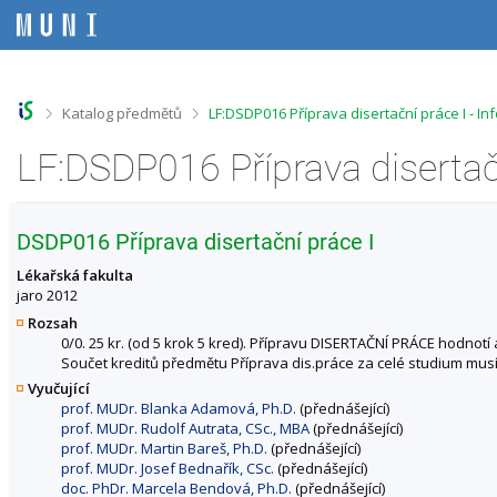
P
P
P
P
ř
ř
ř
ř
e
e
e
e
s
s
s
s
k
k
k
k
o
o
o
o
>
>
Katalog předmětů
LF:DSDP016 Příprava disertační práce I - I
č
č
č
č
i
i
i
i
LF:DSDP016 Příprava disertač
t
t
t
t
n
n
n
n
a
a
a
a
h
h
o
p
DSDP016 Příprava disertační práce I
o
l
b
a
r
a
s
t
Lékařská fakulta
n
v
a
i
jaro 2012
í
i
h
č
Rozsah
l
č
k
0/0. 25 kr. (od 5 krok 5 kred). Přípravu DISERTAČNÍ PRÁCE hodnotí
i
k
u
Součet kreditů předmětu Příprava dis.práce za celé studium musí 
š
u
Vyučující
t
prof. MUDr. Blanka Adamová, Ph.D.
(přednášející)
u
prof. MUDr. Rudolf Autrata, CSc., MBA
(přednášející)
prof. MUDr. Martin Bareš, Ph.D.
(přednášející)
prof. MUDr. Josef Bednařík, CSc.
(přednášející)
doc. PhDr. Marcela Bendová, Ph.D.
(přednášející)