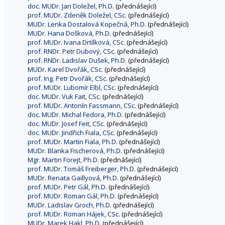
doc. MUDr. Jan Doležel, Ph.D.
(přednášející)
prof. MUDr. Zdeněk Doležel, CSc.
(přednášející)
MUDr. Lenka Dostalová Kopečná, Ph.D.
(přednášející)
MUDr. Hana Došková, Ph.D.
(přednášející)
prof. MUDr. Ivana Drtílková, CSc.
(přednášející)
prof. RNDr. Petr Dubový, CSc.
(přednášející)
prof. RNDr. Ladislav Dušek, Ph.D.
(přednášející)
MUDr. Karel Dvořák, CSc.
(přednášející)
prof. Ing. Petr Dvořák, CSc.
(přednášející)
prof. MUDr. Lubomír Elbl, CSc.
(přednášející)
doc. MUDr. Vuk Fait, CSc.
(přednášející)
prof. MUDr. Antonín Fassmann, CSc.
(přednášející)
doc. MUDr. Michal Fedora, Ph.D.
(přednášející)
doc. MUDr. Josef Feit, CSc.
(přednášející)
doc. MUDr. Jindřich Fiala, CSc.
(přednášející)
prof. MUDr. Martin Fiala, Ph.D.
(přednášející)
MUDr. Blanka Fischerová, Ph.D.
(přednášející)
Mgr. Martin Forejt, Ph.D.
(přednášející)
prof. MUDr. Tomáš Freiberger, Ph.D.
(přednášející)
MUDr. Renata Gaillyová, Ph.D.
(přednášející)
prof. MUDr. Petr Gál, Ph.D.
(přednášející)
prof. MUDr. Roman Gál, Ph.D.
(přednášející)
MUDr. Ladislav Groch, Ph.D.
(přednášející)
prof. MUDr. Roman Hájek, CSc.
(přednášející)
MUDr. Marek Hakl, Ph.D.
(přednášející)