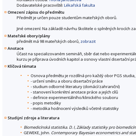
Dodavatelské pracoviště:
Lékařská fakulta
Omezení zápisu do předmětu
Předmět je určen pouze studentům mateřských oborů.
Jiné omezení: Na základě návrhu školitele o splněných krocích z
Mateřské obory/plány
předmět má 98 mateřských oborů,
zobrazit
Anotace
Účast na specializovaném semináři, sběr dat nebo experimentální
kurzu je příprava úvodních kapitol a osnovy vlastní disertační pr
Klíčová témata
Osnova předmětu je rozdílná pro každý obor PGS studia,
- určení směru a oboru disertační práce
- studium odborné literatury (domácí/zahraniční)
- stanovení konkrétní anotace práce a jejích cílů
- definice experimentálního/klinického souboru
- popis metodiky
- metodika hodnocení výsledků včetně statistiky
Studijní zdroje a literatura
Biomedicínská statistika. D. I, Základy statistiky pro biomedicí
GEWEKE, John.
Contemporary Bayesian econometrics and stati