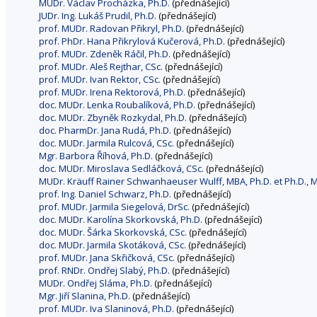
MUDr. Václav Procházka, Ph.D.
(přednášející)
JUDr. Ing. Lukáš Prudil, Ph.D.
(přednášející)
prof. MUDr. Radovan Přikryl, Ph.D.
(přednášející)
prof. PhDr. Hana Přikrylová Kučerová, Ph.D.
(přednášející)
prof. MUDr. Zdeněk Ráčil, Ph.D.
(přednášející)
prof. MUDr. Aleš Rejthar, CSc.
(přednášející)
prof. MUDr. Ivan Rektor, CSc.
(přednášející)
prof. MUDr. Irena Rektorová, Ph.D.
(přednášející)
doc. MUDr. Lenka Roubalíková, Ph.D.
(přednášející)
doc. MUDr. Zbyněk Rozkydal, Ph.D.
(přednášející)
doc. PharmDr. Jana Rudá, Ph.D.
(přednášející)
doc. MUDr. Jarmila Rulcová, CSc.
(přednášející)
Mgr. Barbora Říhová, Ph.D.
(přednášející)
doc. MUDr. Miroslava Sedláčková, CSc.
(přednášející)
MUDr. Kräuff Rainer Schwanhaeuser Wulff, MBA, Ph.D. et Ph.D., M
prof. Ing. Daniel Schwarz, Ph.D.
(přednášející)
prof. MUDr. Jarmila Siegelová, DrSc.
(přednášející)
doc. MUDr. Karolína Skorkovská, Ph.D.
(přednášející)
doc. MUDr. Šárka Skorkovská, CSc.
(přednášející)
doc. MUDr. Jarmila Skotáková, CSc.
(přednášející)
prof. MUDr. Jana Skřičková, CSc.
(přednášející)
prof. RNDr. Ondřej Slabý, Ph.D.
(přednášející)
MUDr. Ondřej Sláma, Ph.D.
(přednášející)
Mgr. Jiří Slanina, Ph.D.
(přednášející)
prof. MUDr. Iva Slaninová, Ph.D.
(přednášející)