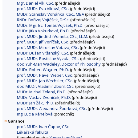
Mgr. Daniel Vlk, CSc.
(přednášející)
prof. MUDr. Eva Vlková, CSc.
(přednášející)
MUDr. Stanislav Voháňka, CSc., MBA
(přednášející)
RNDr. Bořivoj Vojtěšek, DrSc.
(přednášející)
MUDr. Mgr. Bc. Tomáš Vojtíšek, Ph.D.
(přednášející)
MUDr. Jitka Vokurková, Ph.D.
(přednášející)
prof. MUDr. Jindřich Vomela, CSc., LL.M.
(přednášející)
prof. MUDr. Jiří Vorlíček, CSc.
(přednášející)
prof. MUDr. Miroslav Votava, CSc.
(přednášející)
MUDr. Dušan Vršanský, CSc.
(přednášející)
prof. MUDr. Rostislav Vyzula, CSc.
(přednášející)
doc. Yuh-Man Wadeley, Doctor of Philosophy
(přednášející)
MUDr. Robert Wagner, Ph.D.
(přednášející)
prof. MUDr. Pavel Weber, CSc.
(přednášející)
prof. MUDr. Jan Wechsler, CSc.
(přednášející)
doc. MUDr. Vladimír Zbořil, CSc.
(přednášející)
MUDr. Michal Zelený, Ph.D.
(přednášející)
MUDr. Václav Zvoníček, Ph.D.
(přednášející)
MUDr. Jan Žák, Ph.D.
(přednášející)
prof. MUDr. Alexandra Žourková, CSc.
(přednášející)
Ing. Lucia Ráheľová
(pomocník)
Garance
prof. MUDr. Ivan Čapov, CSc.
Lékařská fakulta
Kontaktní osoba:
Yvona Janošíková