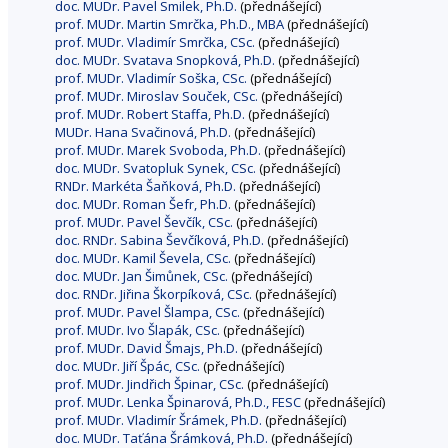
doc. MUDr. Pavel Smilek, Ph.D.
(přednášející)
prof. MUDr. Martin Smrčka, Ph.D., MBA
(přednášející)
prof. MUDr. Vladimír Smrčka, CSc.
(přednášející)
doc. MUDr. Svatava Snopková, Ph.D.
(přednášející)
prof. MUDr. Vladimír Soška, CSc.
(přednášející)
prof. MUDr. Miroslav Souček, CSc.
(přednášející)
prof. MUDr. Robert Staffa, Ph.D.
(přednášející)
MUDr. Hana Svačinová, Ph.D.
(přednášející)
prof. MUDr. Marek Svoboda, Ph.D.
(přednášející)
doc. MUDr. Svatopluk Synek, CSc.
(přednášející)
RNDr. Markéta Šaňková, Ph.D.
(přednášející)
doc. MUDr. Roman Šefr, Ph.D.
(přednášející)
prof. MUDr. Pavel Ševčík, CSc.
(přednášející)
doc. RNDr. Sabina Ševčíková, Ph.D.
(přednášející)
doc. MUDr. Kamil Ševela, CSc.
(přednášející)
doc. MUDr. Jan Šimůnek, CSc.
(přednášející)
doc. RNDr. Jiřina Škorpíková, CSc.
(přednášející)
prof. MUDr. Pavel Šlampa, CSc.
(přednášející)
prof. MUDr. Ivo Šlapák, CSc.
(přednášející)
prof. MUDr. David Šmajs, Ph.D.
(přednášející)
doc. MUDr. Jiří Špác, CSc.
(přednášející)
prof. MUDr. Jindřich Špinar, CSc.
(přednášející)
prof. MUDr. Lenka Špinarová, Ph.D., FESC
(přednášející)
prof. MUDr. Vladimír Šrámek, Ph.D.
(přednášející)
doc. MUDr. Taťána Šrámková, Ph.D.
(přednášející)