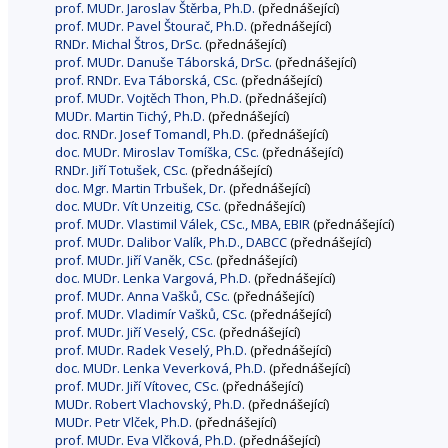
prof. MUDr. Jaroslav Štěrba, Ph.D.
(přednášející)
prof. MUDr. Pavel Štourač, Ph.D.
(přednášející)
RNDr. Michal Štros, DrSc.
(přednášející)
prof. MUDr. Danuše Táborská, DrSc.
(přednášející)
prof. RNDr. Eva Táborská, CSc.
(přednášející)
prof. MUDr. Vojtěch Thon, Ph.D.
(přednášející)
MUDr. Martin Tichý, Ph.D.
(přednášející)
doc. RNDr. Josef Tomandl, Ph.D.
(přednášející)
doc. MUDr. Miroslav Tomíška, CSc.
(přednášející)
RNDr. Jiří Totušek, CSc.
(přednášející)
doc. Mgr. Martin Trbušek, Dr.
(přednášející)
doc. MUDr. Vít Unzeitig, CSc.
(přednášející)
prof. MUDr. Vlastimil Válek, CSc., MBA, EBIR
(přednášející)
prof. MUDr. Dalibor Valík, Ph.D., DABCC
(přednášející)
prof. MUDr. Jiří Vaněk, CSc.
(přednášející)
doc. MUDr. Lenka Vargová, Ph.D.
(přednášející)
prof. MUDr. Anna Vašků, CSc.
(přednášející)
prof. MUDr. Vladimír Vašků, CSc.
(přednášející)
prof. MUDr. Jiří Veselý, CSc.
(přednášející)
prof. MUDr. Radek Veselý, Ph.D.
(přednášející)
doc. MUDr. Lenka Veverková, Ph.D.
(přednášející)
prof. MUDr. Jiří Vítovec, CSc.
(přednášející)
MUDr. Robert Vlachovský, Ph.D.
(přednášející)
MUDr. Petr Vlček, Ph.D.
(přednášející)
prof. MUDr. Eva Vlčková, Ph.D.
(přednášející)