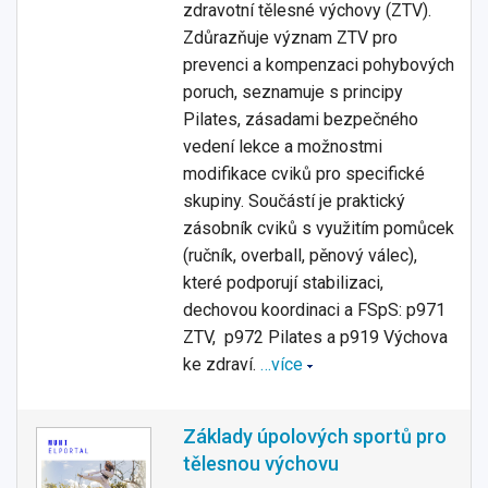
zdravotní tělesné výchovy (ZTV).
Zdůrazňuje význam ZTV pro
prevenci a kompenzaci pohybových
poruch, seznamuje s principy
Pilates, zásadami bezpečného
vedení lekce a možnostmi
modifikace cviků pro specifické
skupiny. Součástí je praktický
zásobník cviků s využitím pomůcek
(ručník, overball, pěnový válec),
které podporují stabilizaci,
dechovou koordinaci a
FSpS: p971
ZTV, p972 Pilates a p919 Výchova
ke zdraví.
…více
Základy úpolových sportů pro
tělesnou výchovu