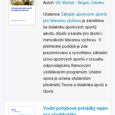
Autoři:
Vít, Michal
-
Reguli, Zdenko
Učebnice
Základy úpolových sportů
pro tělesnou výchovu
je zaměřena
na didaktiku úpolových sportů
aikidó, džudó a karate pro školní i
mimoškolní tělesnou výchovu. V
přehledné podobě je zde
prezentováno a vysvětleno základní
učivo úpolových sportů v rozsahu
odpovídajícímu Rámcovým
vzdělávacím programům. Učební
opora je určena studentům
předmětů Teorie a didaktika úpolů a
Úpoly.
Vodní pohybové pohádky nejen
pro předškoláky