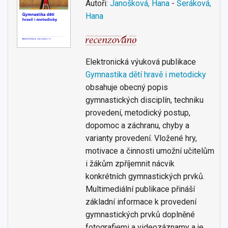
Autoři:
Janošková, Hana
-
Šeráková,
Hana
Elektronická výuková publikace
Gymnastika dětí hravě i metodicky
obsahuje obecný popis
gymnastických disciplín, techniku
provedení, metodický postup,
dopomoc a záchranu, chyby a
varianty provedení. Vložené hry,
motivace a činnosti umožní učitelům
i žákům zpříjemnit nácvik
konkrétních gymnastických prvků.
Multimediální publikace přináší
základní informace k provedení
gymnastických prvků doplněné
fotografiemi a videozáznamy a je