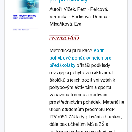
Autoři: Vlček, Petr - Pelcová,
Veronika - Bodišová, Denisa -
Mlnaříková, Eva
Metodická publikace
Vodní
pohybové pohádky nejen pro
předškoláky
přináší podklady
rozvíjející pohybovou aktivnost
školáků a jejich pozitivní vztah k
pohybovým aktivitám a sportu
zábavnou formou a motivací
prostřednictvím pohádek. Materiál je
určen studentům předmětu PdF:
ITVp051 Základy plavání a bruslení,
dále pak učitelům MŠ a ZŠ a
vedoucím volnočasových aktivit.