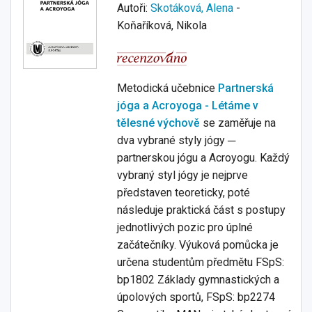
Autoři:
Skotáková, Alena
-
Koňaříková, Nikola
Metodická učebnice
Partnerská
jóga a Acroyoga - Létáme v
tělesné výchově
se zaměřuje na
dva vybrané styly jógy ─
partnerskou jógu a Acroyogu. Každý
vybraný styl jógy je nejprve
představen teoreticky, poté
následuje praktická část s postupy
jednotlivých pozic pro úplné
začátečníky. Výuková pomůcka je
určena studentům předmětu FSpS:
bp1802 Základy gymnastických a
úpolových sportů, FSpS: bp2274