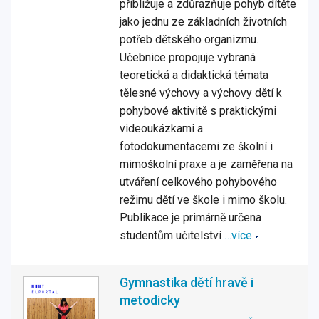
přibližuje a zdůrazňuje pohyb dítěte
jako jednu ze základních životních
potřeb dětského organizmu.
Učebnice propojuje vybraná
teoretická a didaktická témata
tělesné výchovy a výchovy dětí k
pohybové aktivitě s praktickými
videoukázkami a
fotodokumentacemi ze školní i
mimoškolní praxe a je zaměřena na
utváření celkového pohybového
režimu dětí ve škole i mimo školu.
Publikace je primárně určena
studentům učitelství
…více
Gymnastika dětí hravě i
metodicky