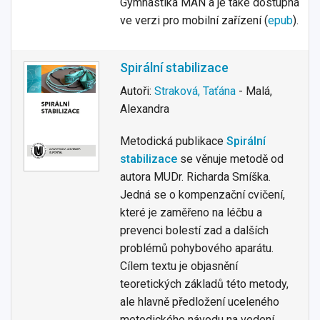
Gymnastika MAN a je také dostupná
ve verzi pro mobilní zařízení (
epub
).
Spirální stabilizace
Autoři:
Straková, Taťána
- Malá,
Alexandra
Metodická publikace
Spirální
stabilizace
se věnuje metodě od
autora MUDr. Richarda Smíška.
Jedná se o kompenzační cvičení,
které je zaměřeno na léčbu a
prevenci bolestí zad a dalších
problémů pohybového aparátu.
Cílem textu je objasnění
teoretických základů této metody,
ale hlavně předložení uceleného
metodického návodu na vedení