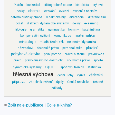
Platón
basketbal
bibliografické citace
bistabilita
brýlové
chemie
čočky
citování
cvičení
cvičení s náčiním
deterministický chaos
didaktické hry
diferenciál
diferenciální
počet
diskrétní dynamické systémy
dějiny
e-learning
filologie
gramatika
gymnastika
horniny
katalánština
matematika
kompenzační cvičení
komunikace
mineralogie
mladší školní věk
nelineární dynamika
plavání
názvosloví
občanské právo
personalistika
pohybová aktivita
první pomoc
právní historie
právní věda
právo
právo duševního vlastnictví
soukromé právo
spojité
sport
dynamické systémy
sportovní trénink
statistika
tělesná výchova
vědecká
učební úlohy
výuka
příprava
zásobník cvičení
úpoly
Česká republika
řešené
příklady
Zpět na e-publikace
|
Co je e-kniha?