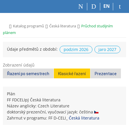
P
P
P
P
EN
ř
ř
ř
ř
e
e
e
e
s
s
s
s
>
>
>
Katalog programů
Česká literatura
Průchod studijním
k
k
k
k
plánem
o
o
o
o
č
č
č
č
i
i
i
i
Údaje předmětů z období:
podzim 2026
jaro 2027
t
t
t
t
n
n
n
n
a
a
a
a
Zobrazení údajů
h
h
o
p
Řazení po semestrech
Klasické řazení
Prezentace
o
l
b
a
r
a
s
t
n
v
a
i
Plán
í
i
h
č
FF FDCELIpJ Česká literatura
l
č
k
Název anglicky: Czech Literature
i
k
u
doktorský prezenční, vyučovací jazyk: čeština
š
u
Zahrnut v programu: FF D-CELI_
Česká literatura
t
u