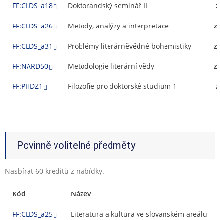
FF:CLDS_a18
Doktorandský seminář II
z
FF:CLDS_a26
Metody, analýzy a interpretace
z
FF:CLDS_a31
Problémy literárněvědné bohemistiky
z
FF:NARD50
Metodologie literární vědy
z
FF:PHDZ1
Filozofie pro doktorské studium 1
z
Povinně volitelné předměty
Nasbírat 60 kreditů z nabídky.
Kód
Název
FF:CLDS_a25
Literatura a kultura ve slovanském areálu