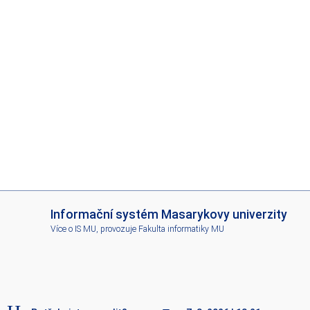
I
Informační systém Masarykovy univerzity
S
Více o IS MU
, provozuje
Fakulta informatiky MU
M
U