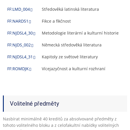
FF:LMD_004
Středověká latinská literatura
FF:NARD51
Fikce a fikčnost
FF:NJDSL4_30
Metodologie literární a kulturní historie
FF:NJDS_002
Německá středověká literatura
FF:NJDSL4_31
Kapitoly ze světové literatury
FF:ROMDJK
Vícejazyčnost a kulturní rozhraní
Volitelné předměty
Nasbírat minimálně 40 kreditů za absolvované předměty z
tohoto volitelného bloku a z celofakultní nabídky volitelných