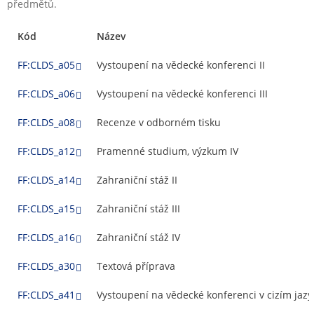
předmětů.
Kód
Název
FF:CLDS_a05
Vystoupení na vědecké konferenci II
FF:CLDS_a06
Vystoupení na vědecké konferenci III
FF:CLDS_a08
Recenze v odborném tisku
FF:CLDS_a12
Pramenné studium, výzkum IV
FF:CLDS_a14
Zahraniční stáž II
FF:CLDS_a15
Zahraniční stáž III
FF:CLDS_a16
Zahraniční stáž IV
FF:CLDS_a30
Textová příprava
FF:CLDS_a41
Vystoupení na vědecké konferenci v cizím jazy