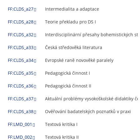
FF:CLDS_a27
Intermedialita a adaptace
FF:CLDS_a28
Teorie překladu pro DS I
FF:CLDS_a32
Interdisciplinární přesahy bohemistických stu
FF:CLDS_a33
Česká středověká literatura
FF:CLDS_a34
Evropské raně novověké paralely
FF:CLDS_a35
Pedagogická činnost I
FF:CLDS_a36
Pedagogická činnost II
FF:CLDS_a37
Aktuální problémy vysokoškolské didaktiky čes
FF:CLDS_a38
Ověřování badatelských poznatků v praxi
FF:LMD_001
Textová kritika I
FF:LMD_002
Textová kritika II