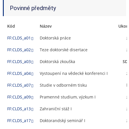
Povinné předměty
Kód
Název
Ukon
FF:CLDS_a01
Doktorská práce
z
FF:CLDS_a02
Teze doktorské disertace
z
FF:CLDS_a03
Doktorská zkouška
SD
FF:CLDS_a04
Vystoupení na vědecké konferenci I
z
FF:CLDS_a07
Studie v odborném tisku
k
FF:CLDS_a09
Pramenné studium, výzkum I
z
FF:CLDS_a13
Zahraniční stáž I
z
FF:CLDS_a17
Doktorandský seminář I
z