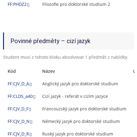
FF:PHDZ2
Filozofie pro doktorské studium 2
Povinné předměty – cizí jazyk
Student musí z tohoto bloku absolvovat 1 předmět z nabídky.
Kód
Název
U
FF:CJV_D_A
Anglický jazyk pro doktorské studium
FF:CLDS_a40
Cizí jazyk - referát v cizím jazyce
FF:CJV_D_F
Francouzský jazyk pro doktorské studium
FF:CJV_D_N
Německý jazyk pro doktorské studium
FF:CJV_D_R
Ruský jazyk pro doktorské studium