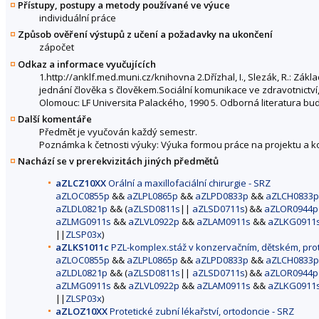
Přístupy, postupy a metody používané ve výuce
individuální práce
Způsob ověření výstupů z učení a požadavky na ukončení
zápočet
Odkaz a informace vyučujících
1.http://anklf.med.muni.cz/knihovna 2.Dřízhal, I., Slezák, R.: Zák
jednání člověka s člověkem.Sociální komunikace ve zdravotnictví, 
Olomouc: LF Universita Palackého, 1990 5. Odborná literatura b
Další komentáře
Předmět je vyučován každý semestr.
Poznámka k četnosti výuky: Výuka formou práce na projektu a kon
Nachází se v prerekvizitách jiných předmětů
aZLCZ10XX
Orální a maxillofaciální chirurgie - SRZ
aZLOC0855p
&&
aZLPL0865p
&&
aZLPD0833p
&&
aZLCH0833p
aZLDL0821p
&& (
aZLSD0811s
||
aZLSD0711s
) &&
aZLOR0944p
aZLMG0911s
&&
aZLVL0922p
&&
aZLAM0911s
&&
aZLKG0911
||
ZLSP03x
)
aZLKS1011c
PZL-komplex.stáž v konzervačním, dětském, proteti
aZLOC0855p
&&
aZLPL0865p
&&
aZLPD0833p
&&
aZLCH0833p
aZLDL0821p
&& (
aZLSD0811s
||
aZLSD0711s
) &&
aZLOR0944p
aZLMG0911s
&&
aZLVL0922p
&&
aZLAM0911s
&&
aZLKG0911
||
ZLSP03x
)
aZLOZ10XX
Protetické zubní lékařství, ortodoncie - SRZ