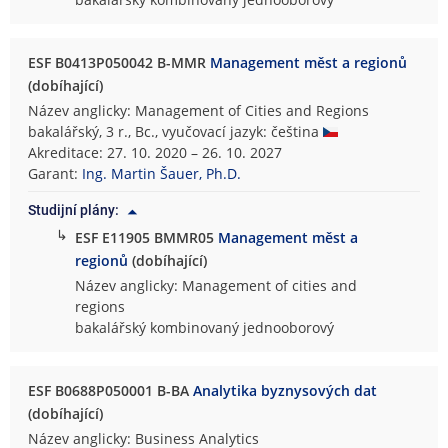
ESF B0413P050042 B-MMR
Management měst a regionů
(dobíhající)
Název anglicky: Management of Cities and Regions
bakalářský, 3 r., Bc., vyučovací jazyk: čeština
Akreditace: 27. 10. 2020 – 26. 10. 2027
Garant:
Ing. Martin Šauer, Ph.D.
Studijní plány:
↳
ESF E11905 BMMR05
Management měst a
regionů
(dobíhající)
Název anglicky: Management of cities and
regions
bakalářský kombinovaný jednooborový
ESF B0688P050001 B-BA
Analytika byznysových dat
(dobíhající)
Název anglicky: Business Analytics