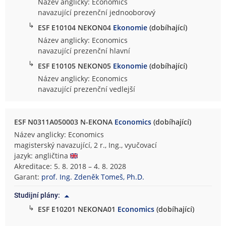
Název anglicky: Economics
navazující prezenční jednooborový
↳
ESF E10104 NEKON04
Ekonomie
(dobíhající)
Název anglicky: Economics
navazující prezenční hlavní
↳
ESF E10105 NEKON05
Ekonomie
(dobíhající)
Název anglicky: Economics
navazující prezenční vedlejší
ESF N0311A050003 N-EKONA
Economics
(dobíhající)
Název anglicky: Economics
magisterský navazující, 2 r., Ing., vyučovací
jazyk: angličtina
Akreditace: 5. 8. 2018 – 4. 8. 2028
Garant:
prof. Ing. Zdeněk Tomeš, Ph.D.
Studijní plány:
↳
ESF E10201 NEKONA01
Economics
(dobíhající)