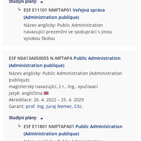
Studijní plány:
↳
ESF E11101 NMFTAP01
Veřejná správa
(Administration publique)
Název anglicky: Public Administration
navazující prezenční ve spolupráci s jinou
vysokou školou
ESF N0413A050055 N-MFTAPA
Public Administration
(Administration publique)
Název anglicky: Public Administration (Administration
publique)
magisterský navazující, 2 r., Ing., vyučovací
jazyk: angličtina
Akreditace: 26. 4. 2022 – 25. 4. 2029
Garant:
prof. Ing. Juraj Nemec, CSc.
Studijní plány:
↳
ESF E11801 NMFTAPA01
Public Administration
(Administration publique)