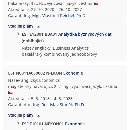
bakalářský, 3 r., Bc., vyučovací jazyk: čeština
Akreditace: 27. 10. 2020 – 26. 10. 2027
Garant:
Ing. Mgr. Vlastimil Reichel, Ph.D.
Studijní plány:
↳
ESF E12001 BBA01
Analytika byznysových dat
(dobíhající)
Název anglicky: Business Analytics
bakalářský kombinovaný jednooborový
ESF N0311A050002 N-EKON
Ekonomie
Název anglicky: Economics
magisterský navazující, 2 r., Ing., vyučovací jazyk: čeština
Akreditace: 5. 8. 2018 – 4. 8. 2028
Garant:
doc. Ing. Rostislav Staněk, Ph.D.
Studijní plány:
↳
ESF E10101 NEKON01
Ekonomie