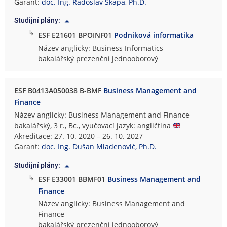
Garant:
doc. Ing. Radoslav Škapa, Ph.D.
Studijní plány:
↳
ESF E21601 BPOINF01
Podniková informatika
Název anglicky: Business Informatics
bakalářský prezenční jednooborový
ESF B0413A050038 B-BMF
Business Management and
Finance
Název anglicky: Business Management and Finance
bakalářský, 3 r., Bc., vyučovací jazyk: angličtina
Akreditace: 27. 10. 2020 – 26. 10. 2027
Garant:
doc. Ing. Dušan Mladenović, Ph.D.
Studijní plány:
↳
ESF E33001 BBMF01
Business Management and
Finance
Název anglicky: Business Management and
Finance
bakalářský prezenční jednooborový