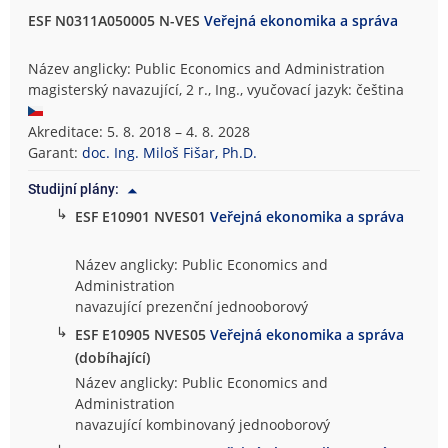
ESF N0311A050005 N-VES
Veřejná ekonomika a správa
Název anglicky: Public Economics and Administration
magisterský navazující, 2 r., Ing., vyučovací jazyk: čeština
Akreditace: 5. 8. 2018 – 4. 8. 2028
Garant:
doc. Ing. Miloš Fišar, Ph.D.
Studijní plány:
↳
ESF E10901 NVES01
Veřejná ekonomika a správa
Název anglicky: Public Economics and
Administration
navazující prezenční jednooborový
↳
ESF E10905 NVES05
Veřejná ekonomika a správa
(dobíhající)
Název anglicky: Public Economics and
Administration
navazující kombinovaný jednooborový