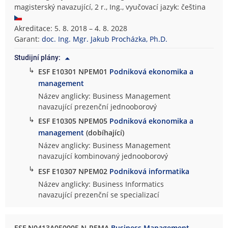
magisterský navazující, 2 r., Ing., vyučovací jazyk: čeština
Akreditace: 5. 8. 2018 – 4. 8. 2028
Garant:
doc. Ing. Mgr. Jakub Procházka, Ph.D.
Studijní plány:
↳
ESF E10301 NPEM01
Podniková ekonomika a
management
Název anglicky: Business Management
navazující prezenční jednooborový
↳
ESF E10305 NPEM05
Podniková ekonomika a
management
(dobíhající)
Název anglicky: Business Management
navazující kombinovaný jednooborový
↳
ESF E10307 NPEM02
Podniková informatika
Název anglicky: Business Informatics
navazující prezenční se specializací
ESF N0413A050005 N-PEMA
Business Management