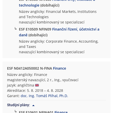
technologie
(dobíhající)
Název anglicky: Financial Markets, Institutions
and Technologies
navazující kombinovaný se specializací
↳
ESF E10509 NFIN09
Finanční řízení, účetnictví a
daně
(dobíhající)
Název anglicky: Corporate Finance, Accounting,
and Taxes
navazující kombinovaný se specializací
ESF N0412A050002 N-FINA
Finance
Název anglicky: Finance
magisterský navazující, 2 r., Ing., vyučovací
jazyk: angličtina
Akreditace: 5. 8. 2018 – 4. 8. 2028
Garant:
doc. Ing. Tomáš Plíhal, Ph.D.
Studijní plány:
↳
ESF E10601 NFINA01
Finance