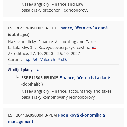
Název anglicky: Finance and Law
bakalářský prezenční jednooborový
ESF B0412P050003 B-FUD
Finance, účetnictví a daně
(dobíhající)
Název anglicky: Finance, Accounting and Taxes
bakalářský, 3 r., Bc., vyučovací jazyk: čeština
Akreditace: 27. 10. 2020 – 26. 10. 2027
Garant:
Ing. Petr Valouch, Ph.D.
Studijní plány:
↳
ESF E11505 BFUD05
Finance, účetnictví a daně
(dobíhající)
Název anglicky: Finance, accountancy and taxes
bakalářský kombinovaný jednooborový
ESF B0413A050004 B-PEM
Podniková ekonomika a
management