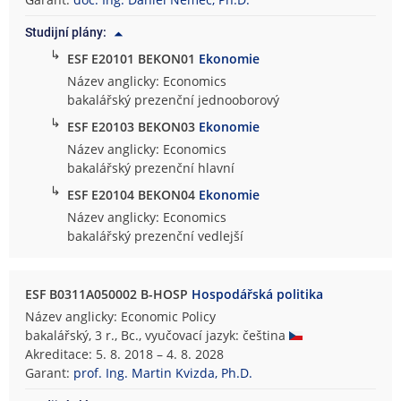
m
Studijní plány:
i
↳
c
ESF E20101 BEKON01
Ekonomie
k
Název anglicky: Economics
o
bakalářský prezenční jednooborový
-
↳
ESF E20103 BEKON03
Ekonomie
s
Název anglicky: Economics
p
bakalářský prezenční hlavní
r
↳
ESF E20104 BEKON04
Ekonomie
á
v
Název anglicky: Economics
n
bakalářský prezenční vedlejší
í
f
ESF B0311A050002 B-HOSP
Hospodářská politika
a
k
Název anglicky: Economic Policy
u
bakalářský, 3 r., Bc., vyučovací jazyk: čeština
l
Akreditace: 5. 8. 2018 – 4. 8. 2028
t
Garant:
prof. Ing. Martin Kvizda, Ph.D.
a