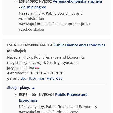
↳
ESF E10902 NVES02
Veřejná ekonomika a správa
- double degree
Název anglicky: Public Economics and
Administration
navazující prezenční ve spolupráci s jinou
vysokou školou
ESF N0311A050006 N-PFEA
Public Finance and Economics
(dobíhající)
Název anglicky: Public Finance and Economics
magisterský navazující, 2 r., Ing., vyučovací
jazyk: angličtina
Akreditace: 5. 8. 2018 – 4. 8. 2028
Garant:
doc. JUDr. Ivan Malý, CSc.
Studijní plány:
↳
ESF E11001 NVESA01
Public Finance and
Economics
Název anglicky: Public Finance and Economics
navazující prezenční jednooborový