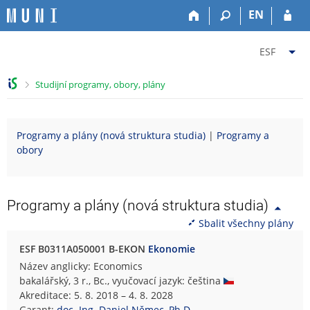
P
P
P
P
EN
ř
ř
ř
ř
e
e
e
e
Z
s
s
s
s
ESF
k
k
k
k
m
o
o
o
o
ě
>
Studijní programy, obory, plány
č
č
č
č
n
i
i
i
i
i
t
t
t
t
t
Programy a plány (nová struktura studia)
|
Programy a
n
n
n
n
f
obory
a
a
a
a
a
h
h
o
p
k
o
l
b
a
u
r
a
s
t
l
Programy a plány (nová struktura studia)
n
v
a
i
t
Sbalit všechny plány
í
i
h
č
u
l
č
k
E
ESF B0311A050001 B-EKON
Ekonomie
i
k
u
k
Název anglicky: Economics
š
u
o
bakalářský, 3 r., Bc., vyučovací jazyk: čeština
t
n
Akreditace: 5. 8. 2018 – 4. 8. 2028
u
o
Garant:
doc. Ing. Daniel Němec, Ph.D.