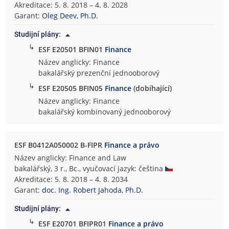
Akreditace: 5. 8. 2018 – 4. 8. 2028
Garant:
Oleg Deev, Ph.D.
Studijní plány:
↳
ESF E20501 BFIN01
Finance
Název anglicky: Finance
bakalářský prezenční jednooborový
↳
ESF E20505 BFIN05
Finance
(dobíhající)
Název anglicky: Finance
bakalářský kombinovaný jednooborový
ESF B0412A050002 B-FIPR
Finance a právo
Název anglicky: Finance and Law
bakalářský, 3 r., Bc., vyučovací jazyk: čeština
Akreditace: 5. 8. 2018 – 4. 8. 2034
Garant:
doc. Ing. Robert Jahoda, Ph.D.
Studijní plány:
↳
ESF E20701 BFIPR01
Finance a právo