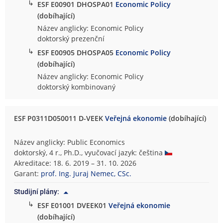
↳
ESF E00901 DHOSPA01
Economic Policy
(dobíhající)
Název anglicky: Economic Policy
doktorský prezenční
↳
ESF E00905 DHOSPA05
Economic Policy
(dobíhající)
Název anglicky: Economic Policy
doktorský kombinovaný
ESF P0311D050011 D-VEEK
Veřejná ekonomie
(dobíhající)
Název anglicky: Public Economics
doktorský, 4 r., Ph.D., vyučovací jazyk: čeština
Akreditace: 18. 6. 2019 – 31. 10. 2026
Garant:
prof. Ing. Juraj Nemec, CSc.
Studijní plány:
↳
ESF E01001 DVEEK01
Veřejná ekonomie
(dobíhající)