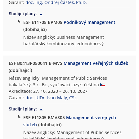
Garant:
doc. Ing. Ondřej Částek, Ph.D.
Studijní plány:
↳
ESF E11705 BPM05
Podnikový management
(dobíhající)
Název anglicky: Business Management
bakalářský kombinovaný jednooborový
ESF B0413P050041 B-MVS
Management veřejných služeb
(dobíhající)
Název anglicky: Management of Public Services
bakalářský, 3 r., Bc., vyučovací jazyk: čeština
Akreditace: 27. 10. 2020 – 26. 10. 2027
Garant:
doc. JUDr. Ivan Malý, CSc.
Studijní plány:
↳
ESF E11805 BMVS05
Management veřejných
služeb
(dobíhající)
Název anglicky: Management of Public Services
bakalářský kombinovaný jednooborový