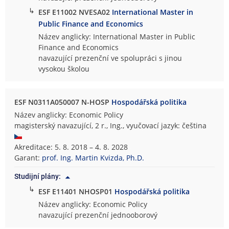
↳
ESF E11002 NVESA02
International Master in
Public Finance and Economics
Název anglicky: International Master in Public
Finance and Economics
navazující prezenční ve spolupráci s jinou
vysokou školou
ESF N0311A050007 N-HOSP
Hospodářská politika
Název anglicky: Economic Policy
magisterský navazující, 2 r., Ing., vyučovací jazyk: čeština
Akreditace: 5. 8. 2018 – 4. 8. 2028
Garant:
prof. Ing. Martin Kvizda, Ph.D.
Studijní plány:
↳
ESF E11401 NHOSP01
Hospodářská politika
Název anglicky: Economic Policy
navazující prezenční jednooborový