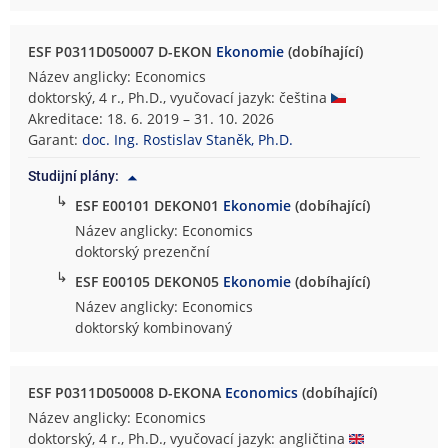
ESF P0311D050007 D-EKON
Ekonomie
(dobíhající)
Název anglicky: Economics
doktorský, 4 r., Ph.D., vyučovací jazyk: čeština
Akreditace: 18. 6. 2019 – 31. 10. 2026
Garant:
doc. Ing. Rostislav Staněk, Ph.D.
Studijní plány:
↳
ESF E00101 DEKON01
Ekonomie
(dobíhající)
Název anglicky: Economics
doktorský prezenční
↳
ESF E00105 DEKON05
Ekonomie
(dobíhající)
Název anglicky: Economics
doktorský kombinovaný
ESF P0311D050008 D-EKONA
Economics
(dobíhající)
Název anglicky: Economics
doktorský, 4 r., Ph.D., vyučovací jazyk: angličtina