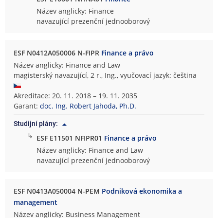
Název anglicky: Finance
navazující prezenční jednooborový
ESF N0412A050006 N-FIPR
Finance a právo
Název anglicky: Finance and Law
magisterský navazující, 2 r., Ing., vyučovací jazyk: čeština
Akreditace: 20. 11. 2018 – 19. 11. 2035
Garant:
doc. Ing. Robert Jahoda, Ph.D.
Studijní plány:
↳
ESF E11501 NFIPR01
Finance a právo
Název anglicky: Finance and Law
navazující prezenční jednooborový
ESF N0413A050004 N-PEM
Podniková ekonomika a
management
Název anglicky: Business Management