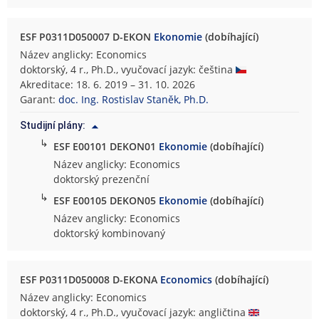
ESF P0311D050007 D-EKON
Ekonomie
(dobíhající)
Název anglicky: Economics
doktorský, 4 r., Ph.D., vyučovací jazyk: čeština
Akreditace: 18. 6. 2019 – 31. 10. 2026
Garant:
doc. Ing. Rostislav Staněk, Ph.D.
Studijní plány:
↳
ESF E00101 DEKON01
Ekonomie
(dobíhající)
Název anglicky: Economics
doktorský prezenční
↳
ESF E00105 DEKON05
Ekonomie
(dobíhající)
Název anglicky: Economics
doktorský kombinovaný
ESF P0311D050008 D-EKONA
Economics
(dobíhající)
Název anglicky: Economics
doktorský, 4 r., Ph.D., vyučovací jazyk: angličtina