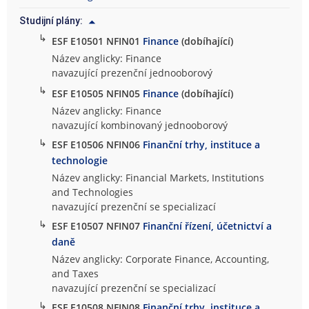
Studijní plány:
↳
ESF E10501 NFIN01
Finance
(dobíhající)
Název anglicky: Finance
navazující prezenční jednooborový
↳
ESF E10505 NFIN05
Finance
(dobíhající)
Název anglicky: Finance
navazující kombinovaný jednooborový
↳
ESF E10506 NFIN06
Finanční trhy, instituce a
technologie
Název anglicky: Financial Markets, Institutions
and Technologies
navazující prezenční se specializací
↳
ESF E10507 NFIN07
Finanční řízení, účetnictví a
daně
Název anglicky: Corporate Finance, Accounting,
and Taxes
navazující prezenční se specializací
↳
ESF E10508 NFIN08
Finanční trhy, instituce a