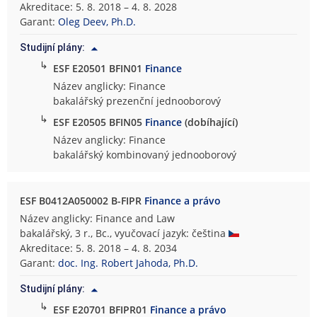
Akreditace: 5. 8. 2018 – 4. 8. 2028
Garant:
Oleg Deev, Ph.D.
Studijní plány:
↳
ESF E20501 BFIN01
Finance
Název anglicky: Finance
bakalářský prezenční jednooborový
↳
ESF E20505 BFIN05
Finance
(dobíhající)
Název anglicky: Finance
bakalářský kombinovaný jednooborový
ESF B0412A050002 B-FIPR
Finance a právo
Název anglicky: Finance and Law
bakalářský, 3 r., Bc., vyučovací jazyk: čeština
Akreditace: 5. 8. 2018 – 4. 8. 2034
Garant:
doc. Ing. Robert Jahoda, Ph.D.
Studijní plány:
↳
ESF E20701 BFIPR01
Finance a právo