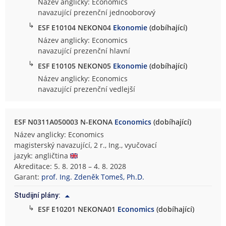
Název anglicky: Economics
navazující prezenční jednooborový
↳
ESF E10104 NEKON04
Ekonomie
(dobíhající)
Název anglicky: Economics
navazující prezenční hlavní
↳
ESF E10105 NEKON05
Ekonomie
(dobíhající)
Název anglicky: Economics
navazující prezenční vedlejší
ESF N0311A050003 N-EKONA
Economics
(dobíhající)
Název anglicky: Economics
magisterský navazující, 2 r., Ing., vyučovací
jazyk: angličtina
Akreditace: 5. 8. 2018 – 4. 8. 2028
Garant:
prof. Ing. Zdeněk Tomeš, Ph.D.
Studijní plány:
↳
ESF E10201 NEKONA01
Economics
(dobíhající)