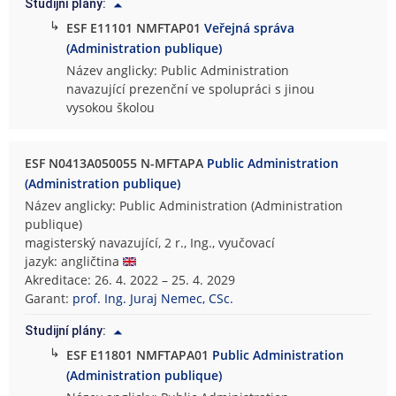
Studijní plány:
↳
ESF E11101 NMFTAP01
Veřejná správa
(Administration publique)
Název anglicky: Public Administration
navazující prezenční ve spolupráci s jinou
vysokou školou
ESF N0413A050055 N-MFTAPA
Public Administration
(Administration publique)
Název anglicky: Public Administration (Administration
publique)
magisterský navazující, 2 r., Ing., vyučovací
jazyk: angličtina
Akreditace: 26. 4. 2022 – 25. 4. 2029
Garant:
prof. Ing. Juraj Nemec, CSc.
Studijní plány:
↳
ESF E11801 NMFTAPA01
Public Administration
(Administration publique)