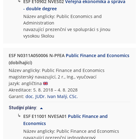
↳
ESF E10902 NVES02
Veřejná ekonomika a správa
- double degree
Název anglicky: Public Economics and
Administration
navazující prezenční ve spolupráci s jinou
vysokou školou
ESF N0311A050006 N-PFEA
Public Finance and Economics
(dobíhající)
Název anglicky: Public Finance and Economics
magisterský navazující, 2 r., Ing., vyučovací
jazyk: angličtina
Akreditace: 5. 8. 2018 – 4. 8. 2028
Garant:
doc. JUDr. Ivan Malý, CSc.
Studijní plány:
↳
ESF E11001 NVESA01
Public Finance and
Economics
Název anglicky: Public Finance and Economics
navazující prezenční jednooborový