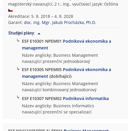
magisterský navazující, 2 r., Ing., vyučovací jazyk: čeština
Akreditace: 5. 8. 2018 – 4. 8. 2028
Garant:
doc. Ing. Mgr. Jakub Procházka, Ph.D.
Studijní plány:
↳
ESF E10301 NPEM01
Podniková ekonomika a
management
Název anglicky: Business Management
navazující prezenční jednooborový
↳
ESF E10305 NPEM05
Podniková ekonomika a
management
(dobíhající)
Název anglicky: Business Management
navazující kombinovaný jednooborový
↳
ESF E10307 NPEM02
Podniková informatika
Název anglicky: Business Informatics
navazující prezenční se specializací
ESF N0413A050005 N-PEMA
Business Management