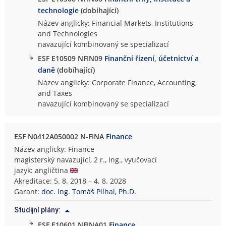
technologie
(dobíhající)
Název anglicky: Financial Markets, Institutions
and Technologies
navazující kombinovaný se specializací
↳
ESF E10509 NFIN09
Finanční řízení, účetnictví a
daně
(dobíhající)
Název anglicky: Corporate Finance, Accounting,
and Taxes
navazující kombinovaný se specializací
ESF N0412A050002 N-FINA
Finance
Název anglicky: Finance
magisterský navazující, 2 r., Ing., vyučovací
jazyk: angličtina
Akreditace: 5. 8. 2018 – 4. 8. 2028
Garant:
doc. Ing. Tomáš Plíhal, Ph.D.
Studijní plány:
↳
ESF E10601 NFINA01
Finance