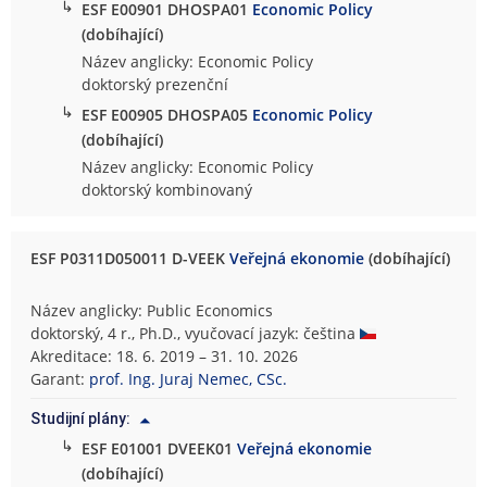
↳
ESF E00901 DHOSPA01
Economic Policy
(dobíhající)
Název anglicky: Economic Policy
doktorský prezenční
↳
ESF E00905 DHOSPA05
Economic Policy
(dobíhající)
Název anglicky: Economic Policy
doktorský kombinovaný
ESF P0311D050011 D-VEEK
Veřejná ekonomie
(dobíhající)
Název anglicky: Public Economics
doktorský, 4 r., Ph.D., vyučovací jazyk: čeština
Akreditace: 18. 6. 2019 – 31. 10. 2026
Garant:
prof. Ing. Juraj Nemec, CSc.
Studijní plány:
↳
ESF E01001 DVEEK01
Veřejná ekonomie
(dobíhající)