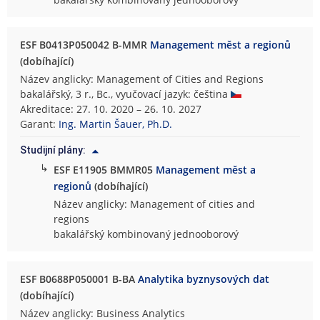
ESF B0413P050042 B-MMR
Management měst a regionů
(dobíhající)
Název anglicky: Management of Cities and Regions
bakalářský, 3 r., Bc., vyučovací jazyk: čeština
Akreditace: 27. 10. 2020 – 26. 10. 2027
Garant:
Ing. Martin Šauer, Ph.D.
Studijní plány:
↳
ESF E11905 BMMR05
Management měst a
regionů
(dobíhající)
Název anglicky: Management of cities and
regions
bakalářský kombinovaný jednooborový
ESF B0688P050001 B-BA
Analytika byznysových dat
(dobíhající)
Název anglicky: Business Analytics