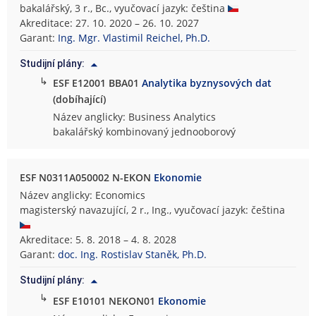
bakalářský, 3 r., Bc., vyučovací jazyk: čeština
Akreditace: 27. 10. 2020 – 26. 10. 2027
Garant:
Ing. Mgr. Vlastimil Reichel, Ph.D.
Studijní plány:
↳
ESF E12001 BBA01
Analytika byznysových dat
(dobíhající)
Název anglicky: Business Analytics
bakalářský kombinovaný jednooborový
ESF N0311A050002 N-EKON
Ekonomie
Název anglicky: Economics
magisterský navazující, 2 r., Ing., vyučovací jazyk: čeština
Akreditace: 5. 8. 2018 – 4. 8. 2028
Garant:
doc. Ing. Rostislav Staněk, Ph.D.
Studijní plány:
↳
ESF E10101 NEKON01
Ekonomie