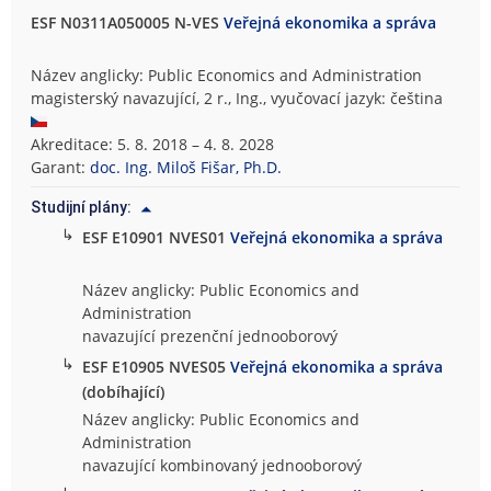
ESF N0311A050005 N-VES
Veřejná ekonomika a správa
Název anglicky: Public Economics and Administration
magisterský navazující, 2 r., Ing., vyučovací jazyk: čeština
Akreditace: 5. 8. 2018 – 4. 8. 2028
Garant:
doc. Ing. Miloš Fišar, Ph.D.
Studijní plány:
↳
ESF E10901 NVES01
Veřejná ekonomika a správa
Název anglicky: Public Economics and
Administration
navazující prezenční jednooborový
↳
ESF E10905 NVES05
Veřejná ekonomika a správa
(dobíhající)
Název anglicky: Public Economics and
Administration
navazující kombinovaný jednooborový