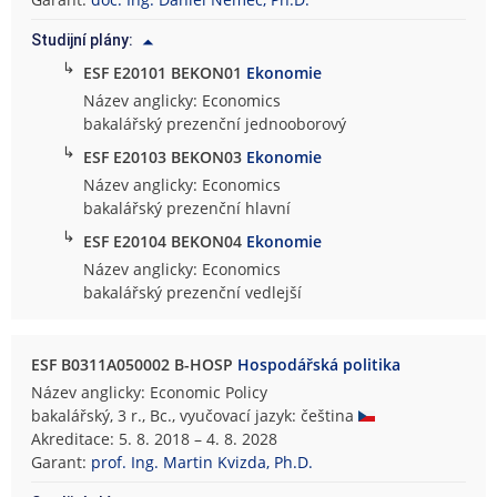
m
Studijní plány:
i
↳
c
ESF E20101 BEKON01
Ekonomie
k
Název anglicky: Economics
o
bakalářský prezenční jednooborový
-
↳
ESF E20103 BEKON03
Ekonomie
s
Název anglicky: Economics
p
bakalářský prezenční hlavní
r
↳
ESF E20104 BEKON04
Ekonomie
á
v
Název anglicky: Economics
n
bakalářský prezenční vedlejší
í
f
ESF B0311A050002 B-HOSP
Hospodářská politika
a
k
Název anglicky: Economic Policy
u
bakalářský, 3 r., Bc., vyučovací jazyk: čeština
l
Akreditace: 5. 8. 2018 – 4. 8. 2028
t
Garant:
prof. Ing. Martin Kvizda, Ph.D.
a