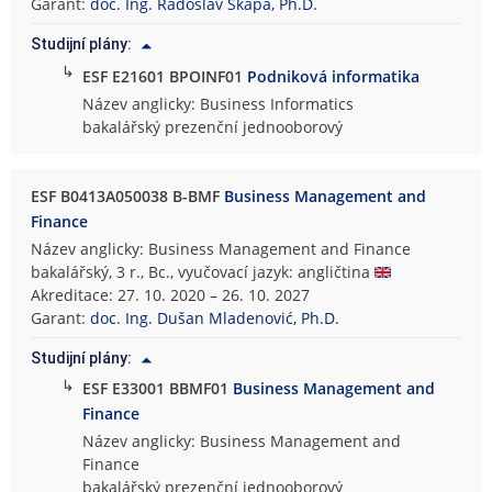
Garant:
doc. Ing. Radoslav Škapa, Ph.D.
Studijní plány:
↳
ESF E21601 BPOINF01
Podniková informatika
Název anglicky: Business Informatics
bakalářský prezenční jednooborový
ESF B0413A050038 B-BMF
Business Management and
Finance
Název anglicky: Business Management and Finance
bakalářský, 3 r., Bc., vyučovací jazyk: angličtina
Akreditace: 27. 10. 2020 – 26. 10. 2027
Garant:
doc. Ing. Dušan Mladenović, Ph.D.
Studijní plány:
↳
ESF E33001 BBMF01
Business Management and
Finance
Název anglicky: Business Management and
Finance
bakalářský prezenční jednooborový