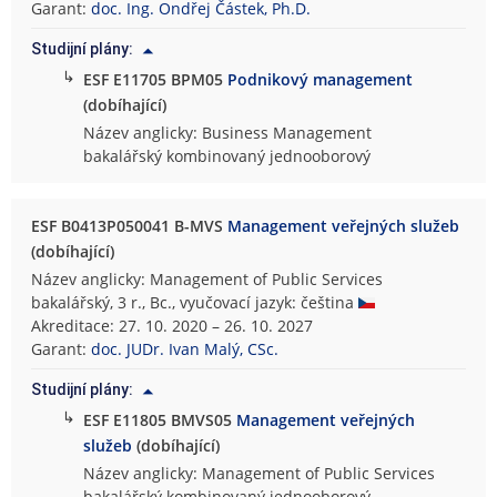
Garant:
doc. Ing. Ondřej Částek, Ph.D.
Studijní plány:
↳
ESF E11705 BPM05
Podnikový management
(dobíhající)
Název anglicky: Business Management
bakalářský kombinovaný jednooborový
ESF B0413P050041 B-MVS
Management veřejných služeb
(dobíhající)
Název anglicky: Management of Public Services
bakalářský, 3 r., Bc., vyučovací jazyk: čeština
Akreditace: 27. 10. 2020 – 26. 10. 2027
Garant:
doc. JUDr. Ivan Malý, CSc.
Studijní plány:
↳
ESF E11805 BMVS05
Management veřejných
služeb
(dobíhající)
Název anglicky: Management of Public Services
bakalářský kombinovaný jednooborový