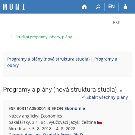
P
P
P
P
EN
ř
ř
ř
ř
e
e
e
e
Z
s
s
s
s
ESF
k
k
k
k
m
o
o
o
o
ě
>
Studijní programy, obory, plány
č
č
č
č
n
i
i
i
i
i
t
t
t
t
t
Programy a plány (nová struktura studia)
|
Programy a
n
n
n
n
f
obory
a
a
a
a
a
h
h
o
p
k
o
l
b
a
u
r
a
s
t
l
Programy a plány (nová struktura studia)
n
v
a
i
t
Sbalit všechny plány
í
i
h
č
u
l
č
k
E
ESF B0311A050001 B-EKON
Ekonomie
i
k
u
k
Název anglicky: Economics
š
u
o
bakalářský, 3 r., Bc., vyučovací jazyk: čeština
t
n
Akreditace: 5. 8. 2018 – 4. 8. 2028
u
o
Garant:
doc. Ing. Daniel Němec, Ph.D.