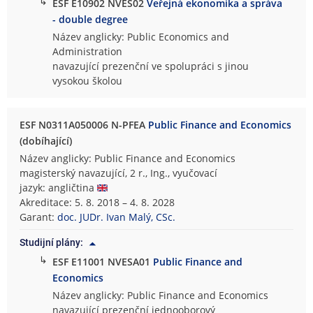
↳
ESF E10902 NVES02
Veřejná ekonomika a správa
- double degree
Název anglicky: Public Economics and
Administration
navazující prezenční ve spolupráci s jinou
vysokou školou
ESF N0311A050006 N-PFEA
Public Finance and Economics
(dobíhající)
Název anglicky: Public Finance and Economics
magisterský navazující, 2 r., Ing., vyučovací
jazyk: angličtina
Akreditace: 5. 8. 2018 – 4. 8. 2028
Garant:
doc. JUDr. Ivan Malý, CSc.
Studijní plány:
↳
ESF E11001 NVESA01
Public Finance and
Economics
Název anglicky: Public Finance and Economics
navazující prezenční jednooborový