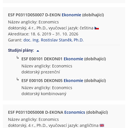
ESF P0311D050007 D-EKON
Ekonomie
(dobíhající)
Název anglicky: Economics
doktorský, 4 r., Ph.D., vyučovací jazyk: čeština
Akreditace: 18. 6. 2019 – 31. 10. 2026
Garant:
doc. Ing. Rostislav Staněk, Ph.D.
Studijní plány:
↳
ESF E00101 DEKON01
Ekonomie
(dobíhající)
Název anglicky: Economics
doktorský prezenční
↳
ESF E00105 DEKON05
Ekonomie
(dobíhající)
Název anglicky: Economics
doktorský kombinovaný
ESF P0311D050008 D-EKONA
Economics
(dobíhající)
Název anglicky: Economics
doktorský, 4 r., Ph.D., vyučovací jazyk: angličtina