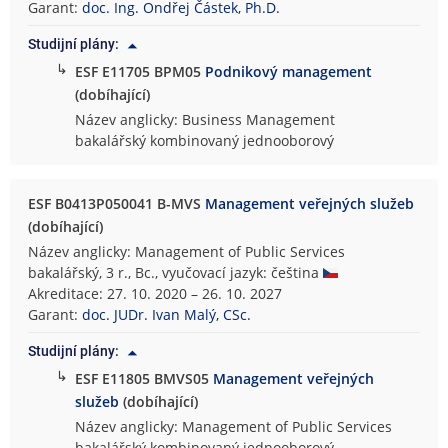
Garant:
doc. Ing. Ondřej Částek, Ph.D.
Studijní plány:
↳
ESF E11705 BPM05
Podnikový management
(dobíhající)
Název anglicky: Business Management
bakalářský kombinovaný jednooborový
ESF B0413P050041 B-MVS
Management veřejných služeb
(dobíhající)
Název anglicky: Management of Public Services
bakalářský, 3 r., Bc., vyučovací jazyk: čeština
Akreditace: 27. 10. 2020 – 26. 10. 2027
Garant:
doc. JUDr. Ivan Malý, CSc.
Studijní plány:
↳
ESF E11805 BMVS05
Management veřejných
služeb
(dobíhající)
Název anglicky: Management of Public Services
bakalářský kombinovaný jednooborový