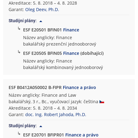
Akreditace: 5. 8. 2018 – 4. 8. 2028
Garant:
Oleg Deev, Ph.D.
Studijní plány:
↳
ESF E20501 BFIN01
Finance
Název anglicky: Finance
bakalářský prezenční jednooborový
↳
ESF E20505 BFIN05
Finance
(dobíhající)
Název anglicky: Finance
bakalářský kombinovaný jednooborový
ESF B0412A050002 B-FIPR
Finance a právo
Název anglicky: Finance and Law
bakalářský, 3 r., Bc., vyučovací jazyk: čeština
Akreditace: 5. 8. 2018 – 4. 8. 2034
Garant:
doc. Ing. Robert Jahoda, Ph.D.
Studijní plány:
↳
ESF E20701 BFIPR01
Finance a právo