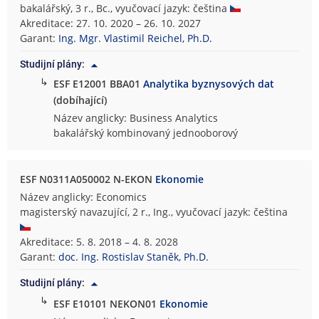
bakalářský, 3 r., Bc., vyučovací jazyk: čeština
Akreditace: 27. 10. 2020 – 26. 10. 2027
Garant:
Ing. Mgr. Vlastimil Reichel, Ph.D.
Studijní plány:
↳
ESF E12001 BBA01
Analytika byznysových dat
(dobíhající)
Název anglicky: Business Analytics
bakalářský kombinovaný jednooborový
ESF N0311A050002 N-EKON
Ekonomie
Název anglicky: Economics
magisterský navazující, 2 r., Ing., vyučovací jazyk: čeština
Akreditace: 5. 8. 2018 – 4. 8. 2028
Garant:
doc. Ing. Rostislav Staněk, Ph.D.
Studijní plány:
↳
ESF E10101 NEKON01
Ekonomie