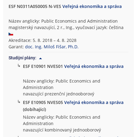
ESF N0311A050005 N-VES
Veřejná ekonomika a správa
Název anglicky: Public Economics and Administration
magisterský navazující, 2 r., Ing., vyučovací jazyk: čeština
Akreditace: 5. 8. 2018 – 4. 8. 2028
Garant:
doc. Ing. Miloš Fišar, Ph.D.
Studijní plány:
↳
ESF E10901 NVES01
Veřejná ekonomika a správa
Název anglicky: Public Economics and
Administration
navazující prezenční jednooborový
↳
ESF E10905 NVES05
Veřejná ekonomika a správa
(dobíhající)
Název anglicky: Public Economics and
Administration
navazující kombinovaný jednooborový