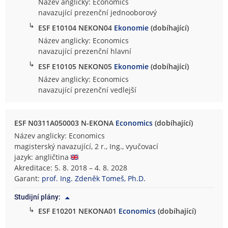
Název anglicky: Economics
navazující prezenční jednooborový
↳
ESF E10104 NEKON04
Ekonomie
(dobíhající)
Název anglicky: Economics
navazující prezenční hlavní
↳
ESF E10105 NEKON05
Ekonomie
(dobíhající)
Název anglicky: Economics
navazující prezenční vedlejší
ESF N0311A050003 N-EKONA
Economics
(dobíhající)
Název anglicky: Economics
magisterský navazující, 2 r., Ing., vyučovací
jazyk: angličtina
Akreditace: 5. 8. 2018 – 4. 8. 2028
Garant:
prof. Ing. Zdeněk Tomeš, Ph.D.
Studijní plány:
↳
ESF E10201 NEKONA01
Economics
(dobíhající)