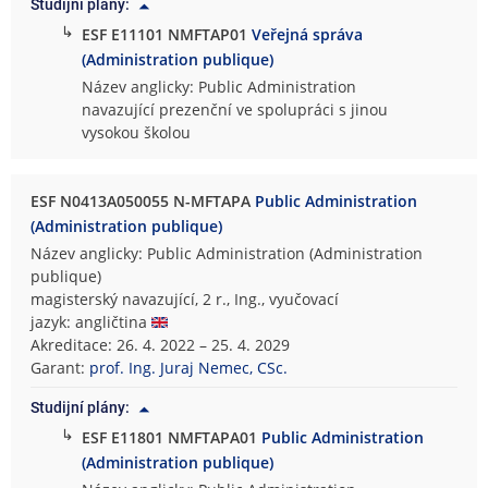
Studijní plány:
↳
ESF E11101 NMFTAP01
Veřejná správa
(Administration publique)
Název anglicky: Public Administration
navazující prezenční ve spolupráci s jinou
vysokou školou
ESF N0413A050055 N-MFTAPA
Public Administration
(Administration publique)
Název anglicky: Public Administration (Administration
publique)
magisterský navazující, 2 r., Ing., vyučovací
jazyk: angličtina
Akreditace: 26. 4. 2022 – 25. 4. 2029
Garant:
prof. Ing. Juraj Nemec, CSc.
Studijní plány:
↳
ESF E11801 NMFTAPA01
Public Administration
(Administration publique)