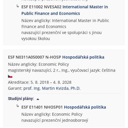
↳
ESF E11002 NVESA02
International Master in
Public Finance and Economics
Název anglicky: International Master in Public
Finance and Economics
navazující prezenční ve spolupráci s jinou
vysokou školou
ESF N0311A050007 N-HOSP
Hospodářská politika
Název anglicky: Economic Policy
magisterský navazující, 2 r., Ing., vyučovací jazyk: čeština
Akreditace: 5. 8. 2018 – 4. 8. 2028
Garant:
prof. Ing. Martin Kvizda, Ph.D.
Studijní plány:
↳
ESF E11401 NHOSP01
Hospodářská politika
Název anglicky: Economic Policy
navazující prezenční jednooborový