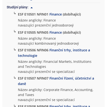
Studijní plány:
↳
ESF E10501 NFIN01
Finance
(dobíhající)
Název anglicky: Finance
navazující prezenční jednooborový
↳
ESF E10505 NFIN05
Finance
(dobíhající)
Název anglicky: Finance
navazující kombinovaný jednooborový
↳
ESF E10506 NFIN06
Finanční trhy, instituce a
technologie
Název anglicky: Financial Markets, Institutions
and Technologies
navazující prezenční se specializací
↳
ESF E10507 NFIN07
Finanční řízení, účetnictví a
daně
Název anglicky: Corporate Finance, Accounting,
and Taxes
navazující prezenční se specializací
↳
ESF E10508 NFIN08
Finanční trhy, instituce a