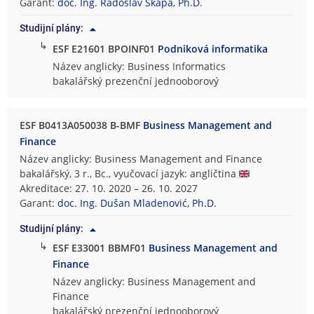
Garant:
doc. Ing. Radoslav Škapa, Ph.D.
Studijní plány:
↳
ESF E21601 BPOINF01
Podniková informatika
Název anglicky: Business Informatics
bakalářský prezenční jednooborový
ESF B0413A050038 B-BMF
Business Management and
Finance
Název anglicky: Business Management and Finance
bakalářský, 3 r., Bc., vyučovací jazyk: angličtina
Akreditace: 27. 10. 2020 – 26. 10. 2027
Garant:
doc. Ing. Dušan Mladenović, Ph.D.
Studijní plány:
↳
ESF E33001 BBMF01
Business Management and
Finance
Název anglicky: Business Management and
Finance
bakalářský prezenční jednooborový