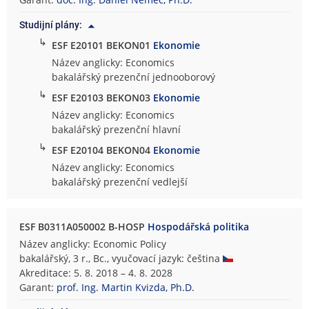
m
Studijní plány:
i
↳
c
ESF E20101 BEKON01
Ekonomie
k
Název anglicky: Economics
o
bakalářský prezenční jednooborový
-
↳
ESF E20103 BEKON03
Ekonomie
s
Název anglicky: Economics
p
bakalářský prezenční hlavní
r
↳
ESF E20104 BEKON04
Ekonomie
á
v
Název anglicky: Economics
n
bakalářský prezenční vedlejší
í
f
ESF B0311A050002 B-HOSP
Hospodářská politika
a
k
Název anglicky: Economic Policy
u
bakalářský, 3 r., Bc., vyučovací jazyk: čeština
l
Akreditace: 5. 8. 2018 – 4. 8. 2028
t
Garant:
prof. Ing. Martin Kvizda, Ph.D.
a