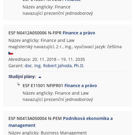
Název anglicky: Finance
navazující prezenční jednooborový
ESF N0412A050006 N-FIPR
Finance a právo
Název anglicky: Finance and Law
magisterský navazující, 2 r., Ing., vyučovací jazyk: čeština
Akreditace: 20. 11. 2018 – 19. 11. 2035
Garant:
doc. Ing. Robert Jahoda, Ph.D.
Studijní plány:
↳
ESF E11501 NFIPR01
Finance a právo
Název anglicky: Finance and Law
navazující prezenční jednooborový
ESF N0413A050004 N-PEM
Podniková ekonomika a
management
Název anglicky: Business Management