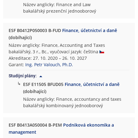
Název anglicky: Finance and Law
bakalářský prezenční jednooborový
ESF B0412P050003 B-FUD
Finance, účetnictví a daně
(dobíhající)
Název anglicky: Finance, Accounting and Taxes
bakalářský, 3 r., Bc., vyučovací jazyk: čeština
Akreditace: 27. 10. 2020 – 26. 10. 2027
Garant:
Ing. Petr Valouch, Ph.D.
Studijní plány:
↳
ESF E11505 BFUD05
Finance, účetnictví a daně
(dobíhající)
Název anglicky: Finance, accountancy and taxes
bakalářský kombinovaný jednooborový
ESF B0413A050004 B-PEM
Podniková ekonomika a
management