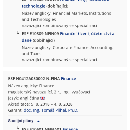
technologie
(dobíhající)
Název anglicky: Financial Markets, Institutions
and Technologies
navazující kombinovaný se specializací
↳
ESF E10509 NFIN09
Finanční řízení, účetnictví a
daně
(dobíhající)
Název anglicky: Corporate Finance, Accounting,
and Taxes
navazující kombinovaný se specializací
ESF N0412A050002 N-FINA
Finance
Název anglicky: Finance
magisterský navazující, 2 r., Ing., vyučovací
jazyk: angličtina
Akreditace: 5. 8. 2018 – 4. 8. 2028
Garant:
doc. Ing. Tomáš Plíhal, Ph.D.
Studijní plány:
↳
ESF E10601 NFINA01
Finance