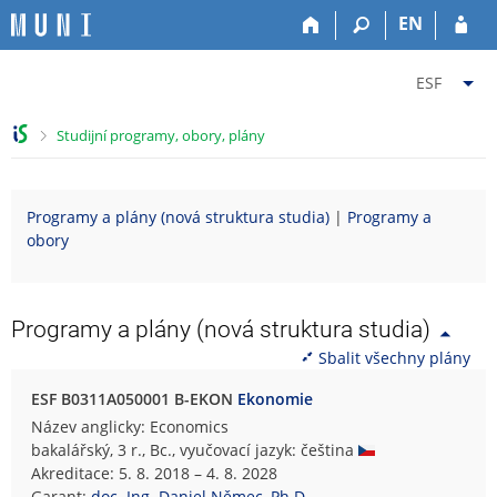
P
P
P
P
EN
ř
ř
ř
ř
e
e
e
e
Z
s
s
s
s
ESF
k
k
k
k
m
o
o
o
o
ě
>
Studijní programy, obory, plány
č
č
č
č
n
i
i
i
i
i
t
t
t
t
t
Programy a plány (nová struktura studia)
|
Programy a
n
n
n
n
f
obory
a
a
a
a
a
h
h
o
p
k
o
l
b
a
u
r
a
s
t
l
Programy a plány (nová struktura studia)
n
v
a
i
t
Sbalit všechny plány
í
i
h
č
u
l
č
k
E
ESF B0311A050001 B-EKON
Ekonomie
i
k
u
k
Název anglicky: Economics
š
u
o
bakalářský, 3 r., Bc., vyučovací jazyk: čeština
t
n
Akreditace: 5. 8. 2018 – 4. 8. 2028
u
o
Garant:
doc. Ing. Daniel Němec, Ph.D.