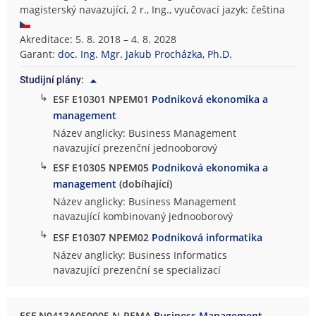
magisterský navazující, 2 r., Ing., vyučovací jazyk: čeština
Akreditace: 5. 8. 2018 – 4. 8. 2028
Garant:
doc. Ing. Mgr. Jakub Procházka, Ph.D.
Studijní plány:
↳
ESF E10301 NPEM01
Podniková ekonomika a
management
Název anglicky: Business Management
navazující prezenční jednooborový
↳
ESF E10305 NPEM05
Podniková ekonomika a
management
(dobíhající)
Název anglicky: Business Management
navazující kombinovaný jednooborový
↳
ESF E10307 NPEM02
Podniková informatika
Název anglicky: Business Informatics
navazující prezenční se specializací
ESF N0413A050005 N-PEMA
Business Management