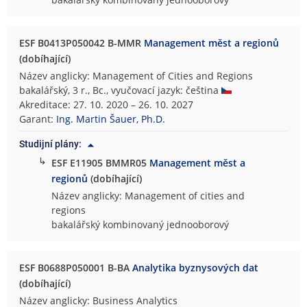
ESF B0413P050042 B-MMR
Management měst a regionů
(dobíhající)
Název anglicky: Management of Cities and Regions
bakalářský, 3 r., Bc., vyučovací jazyk: čeština
Akreditace: 27. 10. 2020 – 26. 10. 2027
Garant:
Ing. Martin Šauer, Ph.D.
Studijní plány:
↳
ESF E11905 BMMR05
Management měst a
regionů
(dobíhající)
Název anglicky: Management of cities and
regions
bakalářský kombinovaný jednooborový
ESF B0688P050001 B-BA
Analytika byznysových dat
(dobíhající)
Název anglicky: Business Analytics