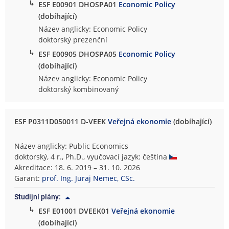
↳
ESF E00901 DHOSPA01
Economic Policy
(dobíhající)
Název anglicky: Economic Policy
doktorský prezenční
↳
ESF E00905 DHOSPA05
Economic Policy
(dobíhající)
Název anglicky: Economic Policy
doktorský kombinovaný
ESF P0311D050011 D-VEEK
Veřejná ekonomie
(dobíhající)
Název anglicky: Public Economics
doktorský, 4 r., Ph.D., vyučovací jazyk: čeština
Akreditace: 18. 6. 2019 – 31. 10. 2026
Garant:
prof. Ing. Juraj Nemec, CSc.
Studijní plány:
↳
ESF E01001 DVEEK01
Veřejná ekonomie
(dobíhající)