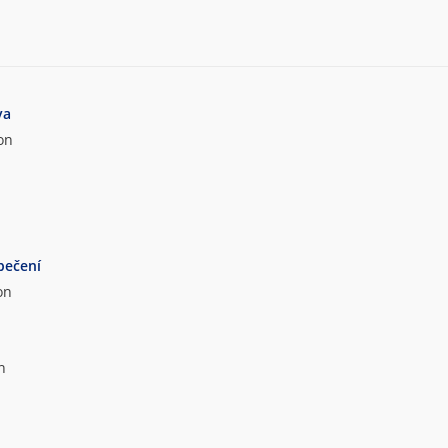
va
on
pečení
on
n