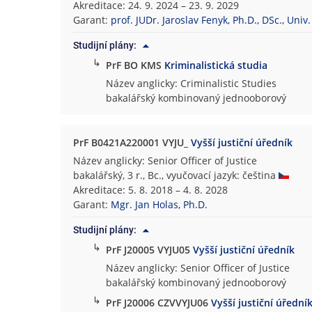
Akreditace: 24. 9. 2024 – 23. 9. 2029
i
Garant:
prof. JUDr. Jaroslav Fenyk, Ph.D., DSc., Univ. 
c
k
Studijní plány:
á
↳
PrF BO KMS
Kriminalistická studia
f
Název anglicky: Criminalistic Studies
a
bakalářský kombinovaný jednooborový
k
u
l
PrF B0421A220001 VYJU_
Vyšší justiční úředník
t
Název anglicky: Senior Officer of Justice
a
bakalářský, 3 r., Bc., vyučovací jazyk: čeština
Akreditace: 5. 8. 2018 – 4. 8. 2028
Garant:
Mgr. Jan Holas, Ph.D.
Studijní plány:
↳
PrF J20005 VYJU05
Vyšší justiční úředník
Název anglicky: Senior Officer of Justice
bakalářský kombinovaný jednooborový
↳
PrF J20006 CZVVYJU06
Vyšší justiční úřední