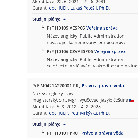
Akreditace: 22. 6. 2021 – 21. 6. 2031
Garant:
doc. JUDr. Lukáš Potěšil, Ph.D.
Studijní plány:
↳
PrF J10105 VESP05
Veřejná správa
Název anglicky: Public Administration
navazující kombinovaný jednooborový
↳
PrF J10106 CZVVESP06
Veřejná správa
Název anglicky: Public Administration
celoživotní vzdělávání v akreditovaném st
PrF M0421A220001 PR_
Právo a právní věda
Název anglicky: Law
magisterský, 5 r., Mgr., vyučovací jazyk: čeština
Akreditace: 5. 8. 2018 – 4. 8. 2028
Garant:
doc. JUDr. Petr Mrkývka, Ph.D.
Studijní plány:
↳
PrF J10101 PR01
Právo a právní věda