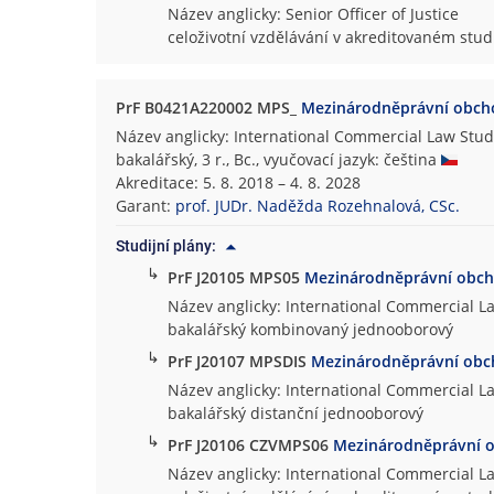
Název anglicky: Senior Officer of Justice
celoživotní vzdělávání v akreditovaném st
PrF B0421A220002 MPS_
Mezinárodněprávní obcho
Název anglicky: International Commercial Law Stud
bakalářský, 3 r., Bc., vyučovací jazyk: čeština
Akreditace: 5. 8. 2018 – 4. 8. 2028
Garant:
prof. JUDr. Naděžda Rozehnalová, CSc.
Studijní plány:
↳
PrF J20105 MPS05
Mezinárodněprávní obch
Název anglicky: International Commercial L
bakalářský kombinovaný jednooborový
↳
PrF J20107 MPSDIS
Mezinárodněprávní obc
Název anglicky: International Commercial L
bakalářský distanční jednooborový
↳
PrF J20106 CZVMPS06
Mezinárodněprávní o
Název anglicky: International Commercial L