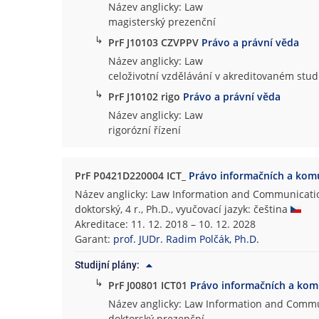
Název anglicky: Law
magisterský prezenční
↳
PrF J10103 CZVPPV
Právo a právní věda
Název anglicky: Law
celoživotní vzdělávání v akreditovaném st
↳
PrF J10102 rigo
Právo a právní věda
Název anglicky: Law
rigorózní řízení
PrF P0421D220004 ICT_
Právo informačních a komu
Název anglicky: Law Information and Communicati
doktorský, 4 r., Ph.D., vyučovací jazyk: čeština
Akreditace: 11. 12. 2018 – 10. 12. 2028
Garant:
prof. JUDr. Radim Polčák, Ph.D.
Studijní plány:
↳
PrF J00801 ICT01
Právo informačních a kom
Název anglicky: Law Information and Comm
doktorský prezenční