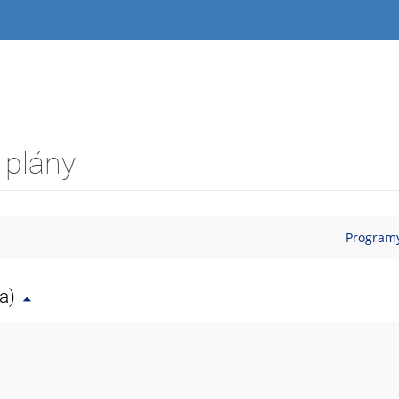
 plány
Programy
a)