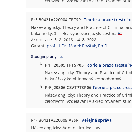
celoživotní vzdělávání v akreditovaném st
PrF B0421A220004 TPTSP_
Teorie a praxe trestníh
Název anglicky: Theory and Practice of Criminal a
bakalářský, 3 r., Bc., vyučovací jazyk: čeština
Akreditace: 5. 8. 2018 – 4. 8. 2028
Garant:
prof. JUDr. Marek Fryšták, Ph.D.
Studijní plány:
↳
PrF J20305 TPTSP05
Teorie a praxe trestní
Název anglicky: Theory and Practice of Crim
bakalářský kombinovaný jednooborový
↳
PrF J20306 CZVTPTSP06
Teorie a praxe tre
Název anglicky: Theory and Practice of Crim
celoživotní vzdělávání v akreditovaném st
PrF B0421A220005 VESP_
Veřejná správa
Název anglicky: Administrative Law