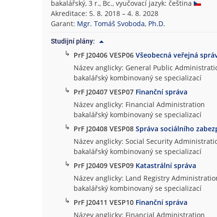
bakalářský, 3 r., Bc., vyučovací jazyk: čeština
Akreditace: 5. 8. 2018 – 4. 8. 2028
Garant:
Mgr. Tomáš Svoboda, Ph.D.
Studijní plány:
↳
PrF J20406 VESP06
Všeobecná veřejná sprá
Název anglicky: General Public Administrati
bakalářský kombinovaný se specializací
↳
PrF J20407 VESP07
Finanční správa
Název anglicky: Financial Administration
bakalářský kombinovaný se specializací
↳
PrF J20408 VESP08
Správa sociálního zabez
Název anglicky: Social Security Administrati
bakalářský kombinovaný se specializací
↳
PrF J20409 VESP09
Katastrální správa
Název anglicky: Land Registry Administratio
bakalářský kombinovaný se specializací
↳
PrF J20411 VESP10
Finanční správa
Název anglicky: Financial Administration