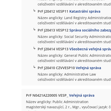
celoživotní vzdělávání v akreditovaném stu
↳
PrF J20412 VESP11
Katastrální správa
Název anglicky: Land Registry Administratio
celoživotní vzdělávání v akreditovaném stu
↳
PrF J20413 VESP12
Správa sociálního zabez
Název anglicky: Social Security Administrati
celoživotní vzdělávání v akreditovaném stu
↳
PrF J20414 VESP13
Všeobecná veřejná sprá
Název anglicky: General Public Administrati
celoživotní vzdělávání v akreditovaném stu
↳
PrF J20410 CZVVESP10
Veřejná správa
Název anglicky: Administrative Law
celoživotní vzdělávání v akreditovaném st
PrF N0421A220005 VESP_
Veřejná správa
Název anglicky: Public Administration
magisterský navazující, 2 r., Mgr., vyučovací jazyk: 