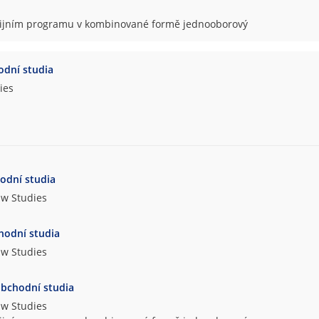
udijním programu v kombinované formě jednooborový
dní studia
ies
odní studia
aw Studies
hodní studia
aw Studies
bchodní studia
aw Studies