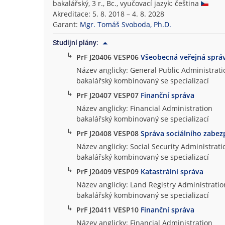
bakalářský, 3 r., Bc., vyučovací jazyk: čeština
Akreditace: 5. 8. 2018 – 4. 8. 2028
Garant:
Mgr. Tomáš Svoboda, Ph.D.
Studijní plány:
↳
PrF J20406 VESP06
Všeobecná veřejná sprá
Název anglicky: General Public Administrati
bakalářský kombinovaný se specializací
↳
PrF J20407 VESP07
Finanční správa
Název anglicky: Financial Administration
bakalářský kombinovaný se specializací
↳
PrF J20408 VESP08
Správa sociálního zabez
Název anglicky: Social Security Administrati
bakalářský kombinovaný se specializací
↳
PrF J20409 VESP09
Katastrální správa
Název anglicky: Land Registry Administratio
bakalářský kombinovaný se specializací
↳
PrF J20411 VESP10
Finanční správa
Název anglicky: Financial Administration