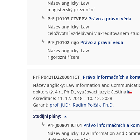
Název anglicky: Law
magisterský prezenční
↳
PrF J10103 CZVPPV
Právo a právní věda
Název anglicky: Law
celoživotní vzdělávání v akreditovaném st
↳
PrF J10102 rigo
Právo a právní věda
Název anglicky: Law
rigorózní řízení
PrF P0421D220004 ICT_
Právo informačních a komu
Název anglicky: Law Information and Communicati
doktorský, 4 r., Ph.D., vyučovací jazyk: čeština
Akreditace: 11. 12. 2018 – 10. 12. 2028
Garant:
prof. JUDr. Radim Polčák, Ph.D.
Studijní plány:
↳
PrF J00801 ICT01
Právo informačních a kom
Název anglicky: Law Information and Comm
doktorský prezenční