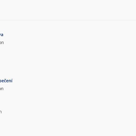
va
on
pečení
on
n