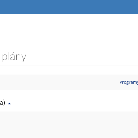
 plány
Programy
a)