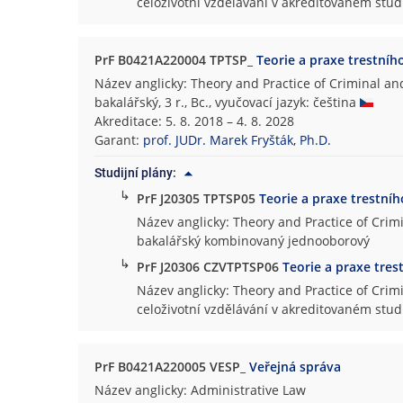
celoživotní vzdělávání v akreditovaném st
PrF B0421A220004 TPTSP_
Teorie a praxe trestníh
Název anglicky: Theory and Practice of Criminal a
bakalářský, 3 r., Bc., vyučovací jazyk: čeština
Akreditace: 5. 8. 2018 – 4. 8. 2028
Garant:
prof. JUDr. Marek Fryšták, Ph.D.
Studijní plány:
↳
PrF J20305 TPTSP05
Teorie a praxe trestní
Název anglicky: Theory and Practice of Crim
bakalářský kombinovaný jednooborový
↳
PrF J20306 CZVTPTSP06
Teorie a praxe tre
Název anglicky: Theory and Practice of Crim
celoživotní vzdělávání v akreditovaném st
PrF B0421A220005 VESP_
Veřejná správa
Název anglicky: Administrative Law