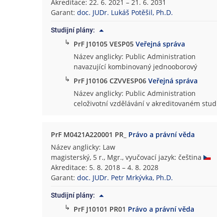
Akreditace: 22. 6. 2021 – 21. 6. 2031
Garant:
doc. JUDr. Lukáš Potěšil, Ph.D.
Studijní plány:
↳
PrF J10105 VESP05
Veřejná správa
Název anglicky: Public Administration
navazující kombinovaný jednooborový
↳
PrF J10106 CZVVESP06
Veřejná správa
Název anglicky: Public Administration
celoživotní vzdělávání v akreditovaném st
PrF M0421A220001 PR_
Právo a právní věda
Název anglicky: Law
magisterský, 5 r., Mgr., vyučovací jazyk: čeština
Akreditace: 5. 8. 2018 – 4. 8. 2028
Garant:
doc. JUDr. Petr Mrkývka, Ph.D.
Studijní plány:
↳
PrF J10101 PR01
Právo a právní věda