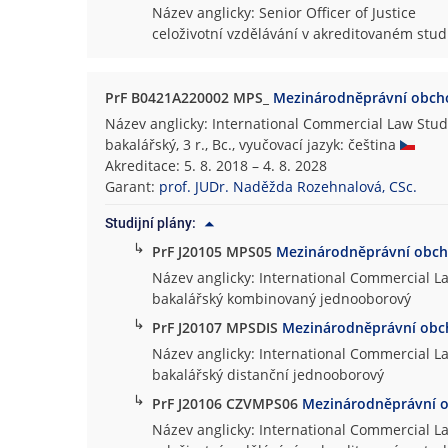
Název anglicky: Senior Officer of Justice
celoživotní vzdělávání v akreditovaném st
PrF B0421A220002 MPS_
Mezinárodněprávní obcho
Název anglicky: International Commercial Law Stud
bakalářský, 3 r., Bc., vyučovací jazyk: čeština
Akreditace: 5. 8. 2018 – 4. 8. 2028
Garant:
prof. JUDr. Naděžda Rozehnalová, CSc.
Studijní plány:
↳
PrF J20105 MPS05
Mezinárodněprávní obch
Název anglicky: International Commercial L
bakalářský kombinovaný jednooborový
↳
PrF J20107 MPSDIS
Mezinárodněprávní obc
Název anglicky: International Commercial L
bakalářský distanční jednooborový
↳
PrF J20106 CZVMPS06
Mezinárodněprávní o
Název anglicky: International Commercial L