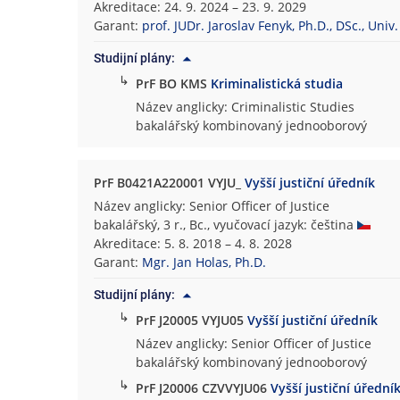
Akreditace: 24. 9. 2024 – 23. 9. 2029
i
Garant:
prof. JUDr. Jaroslav Fenyk, Ph.D., DSc., Univ. 
c
k
Studijní plány:
á
↳
PrF BO KMS
Kriminalistická studia
f
Název anglicky: Criminalistic Studies
a
bakalářský kombinovaný jednooborový
k
u
l
PrF B0421A220001 VYJU_
Vyšší justiční úředník
t
Název anglicky: Senior Officer of Justice
a
bakalářský, 3 r., Bc., vyučovací jazyk: čeština
Akreditace: 5. 8. 2018 – 4. 8. 2028
Garant:
Mgr. Jan Holas, Ph.D.
Studijní plány:
↳
PrF J20005 VYJU05
Vyšší justiční úředník
Název anglicky: Senior Officer of Justice
bakalářský kombinovaný jednooborový
↳
PrF J20006 CZVVYJU06
Vyšší justiční úřední