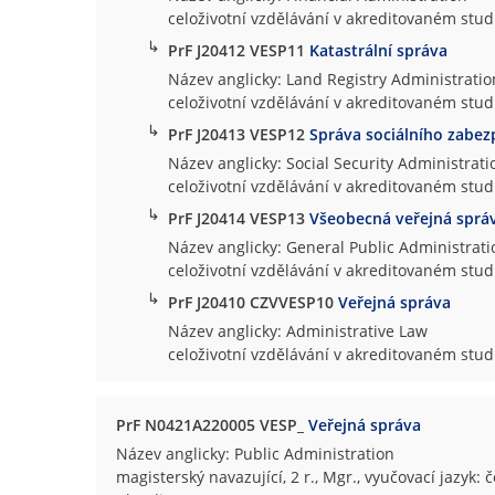
celoživotní vzdělávání v akreditovaném stu
↳
PrF J20412 VESP11
Katastrální správa
Název anglicky: Land Registry Administratio
celoživotní vzdělávání v akreditovaném stu
↳
PrF J20413 VESP12
Správa sociálního zabez
Název anglicky: Social Security Administrati
celoživotní vzdělávání v akreditovaném stu
↳
PrF J20414 VESP13
Všeobecná veřejná sprá
Název anglicky: General Public Administrati
celoživotní vzdělávání v akreditovaném stu
↳
PrF J20410 CZVVESP10
Veřejná správa
Název anglicky: Administrative Law
celoživotní vzdělávání v akreditovaném st
PrF N0421A220005 VESP_
Veřejná správa
Název anglicky: Public Administration
magisterský navazující, 2 r., Mgr., vyučovací jazyk: 