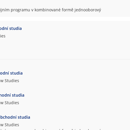
udijním programu v kombinované formě jednooborový
dní studia
ies
odní studia
aw Studies
hodní studia
aw Studies
bchodní studia
aw Studies