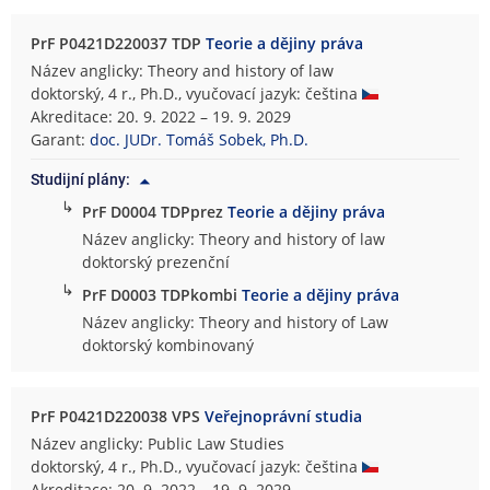
PrF P0421D220037 TDP
Teorie a dějiny práva
Název anglicky: Theory and history of law
doktorský, 4 r., Ph.D., vyučovací jazyk: čeština
Akreditace: 20. 9. 2022 – 19. 9. 2029
Garant:
doc. JUDr. Tomáš Sobek, Ph.D.
Studijní plány:
↳
PrF D0004 TDPprez
Teorie a dějiny práva
Název anglicky: Theory and history of law
doktorský prezenční
↳
PrF D0003 TDPkombi
Teorie a dějiny práva
Název anglicky: Theory and history of Law
doktorský kombinovaný
PrF P0421D220038 VPS
Veřejnoprávní studia
Název anglicky: Public Law Studies
doktorský, 4 r., Ph.D., vyučovací jazyk: čeština
Akreditace: 20. 9. 2022 – 19. 9. 2029