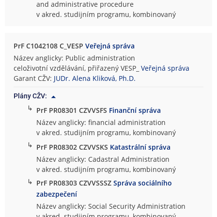
and administrative procedure
v akred. studijním programu, kombinovaný
PrF C1042108 C_VESP
Veřejná správa
Název anglicky: Public administration
celoživotní vzdělávání, přiřazený VESP_
Veřejná správa
Garant CŽV:
JUDr. Alena Kliková, Ph.D.
Plány CŽV:
↳
PrF PR08301 CZVVSFS
Finanční správa
Název anglicky: financial administration
v akred. studijním programu, kombinovaný
↳
PrF PR08302 CZVVSKS
Katastrální správa
Název anglicky: Cadastral Administration
v akred. studijním programu, kombinovaný
↳
PrF PR08303 CZVVSSSZ
Správa sociálního
zabezpečení
Název anglicky: Social Security Administration
v akred. studijním programu, kombinovaný