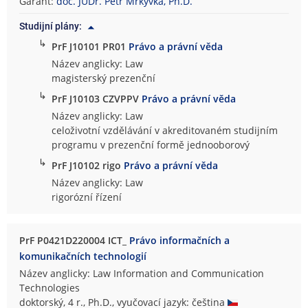
Garant:
doc. JUDr. Petr Mrkývka, Ph.D.
Studijní plány:
↳
PrF J10101 PR01
Právo a právní věda
Název anglicky: Law
magisterský prezenční
↳
PrF J10103 CZVPPV
Právo a právní věda
Název anglicky: Law
celoživotní vzdělávání v akreditovaném studijním
programu v prezenční formě jednooborový
↳
PrF J10102 rigo
Právo a právní věda
Název anglicky: Law
rigorózní řízení
PrF P0421D220004 ICT_
Právo informačních a
komunikačních technologií
Název anglicky: Law Information and Communication
Technologies
doktorský, 4 r., Ph.D., vyučovací jazyk: čeština