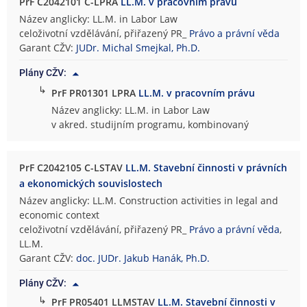
PrF C2042101 C-LPRA
LL.M. v pracovním právu
Název anglicky: LL.M. in Labor Law
celoživotní vzdělávání, přiřazený PR_
Právo a právní věda
Garant CŽV:
JUDr. Michal Smejkal, Ph.D.
Plány CŽV:
↳
PrF PR01301 LPRA
LL.M. v pracovním právu
Název anglicky: LL.M. in Labor Law
v akred. studijním programu, kombinovaný
PrF C2042105 C-LSTAV
LL.M. Stavební činnosti v právních
a ekonomických souvislostech
Název anglicky: LL.M. Construction activities in legal and
economic context
celoživotní vzdělávání, přiřazený PR_
Právo a právní věda
,
LL.M.
Garant CŽV:
doc. JUDr. Jakub Hanák, Ph.D.
Plány CŽV:
↳
PrF PR05401 LLMSTAV
LL.M. Stavební činnosti v