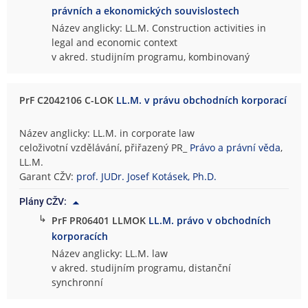
právních a ekonomických souvislostech
Název anglicky: LL.M. Construction activities in
legal and economic context
v akred. studijním programu, kombinovaný
PrF C2042106 C-LOK
LL.M. v právu obchodních korporací
Název anglicky: LL.M. in corporate law
celoživotní vzdělávání, přiřazený PR_
Právo a právní věda
,
LL.M.
Garant CŽV:
prof. JUDr. Josef Kotásek, Ph.D.
Plány CŽV:
↳
PrF PR06401 LLMOK
LL.M. právo v obchodních
korporacích
Název anglicky: LL.M. law
v akred. studijním programu, distanční
synchronní