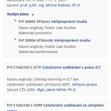
Garant:
prof. JUDr. Ing. Michal Radvan, Ph.D.
Studijní plány:
↳
PrF D0005 VPSprez
Veřejnoprávní studia
Název anglicky: Public Law Studies
doktorský prezenční
↳
PrF D0004 VPSkombi
Veřejnoprávní studia
Název anglicky: Public Law Studies
doktorský kombinovaný
PrF C1042103 C-ICTP
Celoživotní vzdělávání v právu ICT
Název anglicky: Lifelong learning in ICT law
celoživotní vzdělávání, přiřazený VESP_
Veřejná správa
Garant CŽV:
JUDr. MgA. Jakub Míšek, Ph.D.
PrF C1042104 C-VERP
Celoživotní vzdělávání ve veřejném
právu