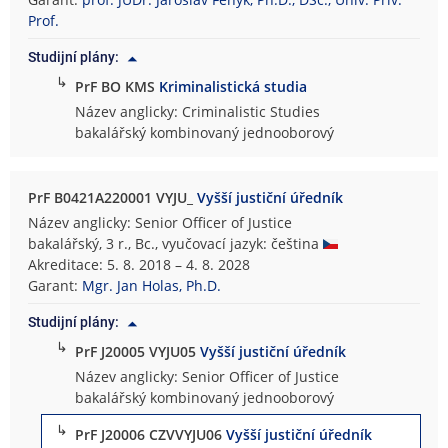
i
Prof.
c
Studijní plány:
k
↳
PrF BO KMS
Kriminalistická studia
á
f
Název anglicky: Criminalistic Studies
a
bakalářský kombinovaný jednooborový
k
u
l
PrF B0421A220001 VYJU_
Vyšší justiční úředník
t
Název anglicky: Senior Officer of Justice
a
bakalářský, 3 r., Bc., vyučovací jazyk: čeština
Akreditace: 5. 8. 2018 – 4. 8. 2028
Garant:
Mgr. Jan Holas, Ph.D.
Studijní plány:
↳
PrF J20005 VYJU05
Vyšší justiční úředník
Název anglicky: Senior Officer of Justice
bakalářský kombinovaný jednooborový
↳
PrF J20006 CZVVYJU06
Vyšší justiční úředník