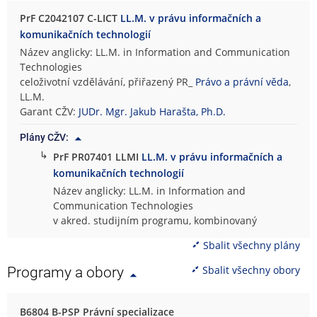
PrF C2042107 C-LICT
LL.M. v právu informačních a
komunikačních technologií
Název anglicky: LL.M. in Information and Communication
Technologies
celoživotní vzdělávání, přiřazený PR_
Právo a právní věda
,
LL.M.
Garant CŽV:
JUDr. Mgr. Jakub Harašta, Ph.D.
Plány CŽV:
↳
PrF PR07401 LLMI
LL.M. v právu informačních a
komunikačních technologií
Název anglicky: LL.M. in Information and
Communication Technologies
v akred. studijním programu, kombinovaný
Sbalit všechny plány
Sbalit všechny obory
Programy a obory
B6804 B-PSP Právní specializace