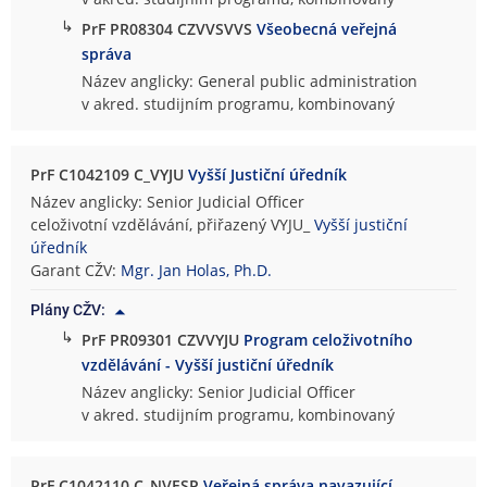
↳
PrF PR08304 CZVVSVVS
Všeobecná veřejná
správa
Název anglicky: General public administration
v akred. studijním programu, kombinovaný
PrF C1042109 C_VYJU
Vyšší Justiční úředník
Název anglicky: Senior Judicial Officer
celoživotní vzdělávání, přiřazený VYJU_
Vyšší justiční
úředník
Garant CŽV:
Mgr. Jan Holas, Ph.D.
Plány CŽV:
↳
PrF PR09301 CZVVYJU
Program celoživotního
vzdělávání - Vyšší justiční úředník
Název anglicky: Senior Judicial Officer
v akred. studijním programu, kombinovaný
PrF C1042110 C_NVESP
Veřejná správa navazující