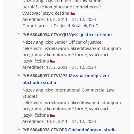
Název anglicky: Commercial Law Studies
bakalářské kombinované jednooborové,
vyučovací jazyk: čeština
Akreditace: 10. 8. 2011 – 31. 12. 2024
Garant:
prof. JUDr. Josef Kotásek, Ph.D.
↳
PrF 6804R034 CZVVYJU
Vyšší justiční úředník
Název anglicky: Senior Officer of Justice
celoživotní vzdělávání v akreditovaném studijním
programu v kombinované formě, vyučovací
jazyk: čeština
Akreditace: 17. 2. 2009 – 31. 12. 2024
↳
PrF 6804R037 CZVMPS
Mezinárodněprávní
obchodní studia
Název anglicky: International Commercial Law
Studies
celoživotní vzdělávání v akreditovaném studijním
programu v kombinované formě, vyučovací
jazyk: čeština
Akreditace: 10. 8. 2011 – 31. 12. 2024
↳
PrF 6804R038 CZVOPS
Obchodněprávní studia