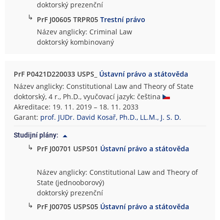
doktorský prezenční
↳
PrF J00605 TRPR05
Trestní právo
Název anglicky: Criminal Law
doktorský kombinovaný
PrF P0421D220033 USPS_
Ústavní právo a státověda
Název anglicky: Constitutional Law and Theory of State
doktorský, 4 r., Ph.D., vyučovací jazyk: čeština
Akreditace: 19. 11. 2019 – 18. 11. 2033
Garant:
prof. JUDr. David Kosař, Ph.D., LL.M., J. S. D.
Studijní plány:
↳
PrF J00701 USPS01
Ústavní právo a státověda
Název anglicky: Constitutional Law and Theory of
State (jednooborový)
doktorský prezenční
↳
PrF J00705 USPS05
Ústavní právo a státověda