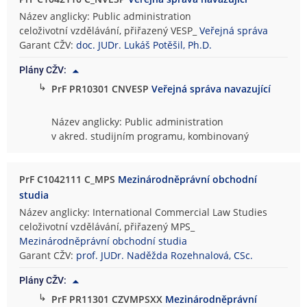
Název anglicky: Public administration
celoživotní vzdělávání, přiřazený VESP_
Veřejná správa
Garant CŽV:
doc. JUDr. Lukáš Potěšil, Ph.D.
Plány CŽV:
↳
PrF PR10301 CNVESP
Veřejná správa navazující
Název anglicky: Public administration
v akred. studijním programu, kombinovaný
PrF C1042111 C_MPS
Mezinárodněprávní obchodní
studia
Název anglicky: International Commercial Law Studies
celoživotní vzdělávání, přiřazený MPS_
Mezinárodněprávní obchodní studia
Garant CŽV:
prof. JUDr. Naděžda Rozehnalová, CSc.
Plány CŽV:
↳
PrF PR11301 CZVMPSXX
Mezinárodněprávní