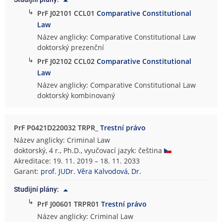
↳
PrF J02101 CCL01
Comparative Constitutional
Law
Název anglicky: Comparative Constitutional Law
doktorský prezenční
↳
PrF J02102 CCL02
Comparative Constitutional
Law
Název anglicky: Comparative Constitutional Law
doktorský kombinovaný
PrF P0421D220032 TRPR_
Trestní právo
Název anglicky: Criminal Law
doktorský, 4 r., Ph.D., vyučovací jazyk: čeština
Akreditace: 19. 11. 2019 – 18. 11. 2033
Garant:
prof. JUDr. Věra Kalvodová, Dr.
Studijní plány:
↳
PrF J00601 TRPR01
Trestní právo
Název anglicky: Criminal Law