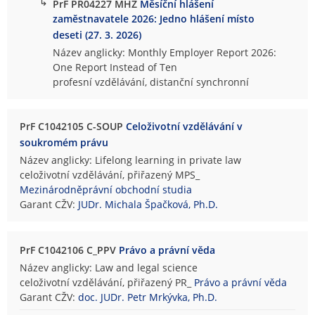
↳
PrF PR04227 MHZ
Měsíční hlášení
zaměstnavatele 2026: Jedno hlášení místo
deseti (27. 3. 2026)
Název anglicky: Monthly Employer Report 2026:
One Report Instead of Ten
profesní vzdělávání, distanční synchronní
PrF C1042105 C-SOUP
Celoživotní vzdělávání v
soukromém právu
Název anglicky: Lifelong learning in private law
celoživotní vzdělávání, přiřazený MPS_
Mezinárodněprávní obchodní studia
Garant CŽV:
JUDr. Michala Špačková, Ph.D.
PrF C1042106 C_PPV
Právo a právní věda
Název anglicky: Law and legal science
celoživotní vzdělávání, přiřazený PR_
Právo a právní věda
Garant CŽV:
doc. JUDr. Petr Mrkývka, Ph.D.