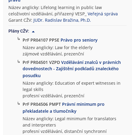
Název anglicky: Lifelong learning in public law
celoživotní vzdělávání, přiřazený VESP_
Veřejná správa
Garant CŽV:
JUDr. Radislav Bražina, Ph.D.
Plány CŽV:
↳
PrF PR04107 PPSE
Právo pro seniory
Název anglicky: Law for the elderly
zájmové vzdělávání, prezenční
↳
PrF PR04501 VZPD
Vzdělávání znalců v právních
dovednostech - Zajištění podkladů znaleckého
posudku
Název anglicky: Education of expert witnesses in
legal skills
profesní vzdělávání, prezenční
↳
PrF PR04506 PMPT
Právní minimum pro
překladatele a tlumočníky
Název anglicky: Legal minimum for translators
and interpreters
profesní vzdělávání, distanční synchronní