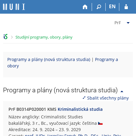
P
P
P
P
EN
ř
ř
ř
ř
e
e
e
e
Z
s
s
s
s
PrF
k
k
k
k
m
o
o
o
o
ě
>
Studijní programy, obory, plány
č
č
č
č
n
i
i
i
i
i
t
t
t
t
t
Programy a plány (nová struktura studia)
|
Programy a
n
n
n
n
f
obory
a
a
a
a
a
h
h
o
p
k
o
l
b
a
u
r
a
s
t
l
Programy a plány (nová struktura studia)
n
v
a
i
t
Sbalit všechny plány
í
i
h
č
u
l
č
k
P
PrF B0314P020001 KMS
Kriminalistická studia
i
k
u
r
Název anglicky: Criminalistic Studies
š
u
á
bakalářský, 3 r., Bc., vyučovací jazyk: čeština
t
v
Akreditace: 24. 9. 2024 – 23. 9. 2029
u
n
Garant:
prof. JUDr. Jaroslav Fenyk, Ph.D., DSc., Univ. Priv.