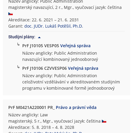
Název anglicky: Public Administration
magisterský navazující, 2 r., Mgr., vyučovací jazyk: čeština
Akreditace: 22. 6. 2021 – 21. 6. 2031
Garant:
doc. JUDr. Lukáš Potěšil, Ph.D.
Studijní plány:
↳
PrF J10105 VESP05
Veřejná správa
Název anglicky: Public Administration
navazující kombinovaný jednooborový
↳
PrF J10106 CZVVESP06
Veřejná správa
Název anglicky: Public Administration
celoživotní vzdělávání v akreditovaném studijním
programu v kombinované formě jednooborový
PrF M0421A220001 PR_
Právo a právní věda
Název anglicky: Law
magisterský, 5 r., Mgr., vyučovací jazyk: čeština
Akreditace: 5. 8. 2018 – 4. 8. 2028