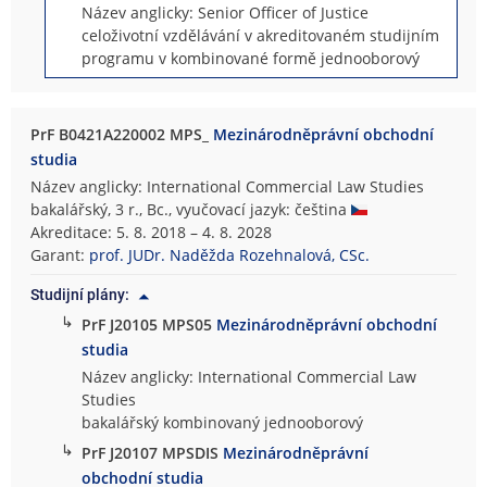
Název anglicky: Senior Officer of Justice
celoživotní vzdělávání v akreditovaném studijním
programu v kombinované formě jednooborový
PrF B0421A220002 MPS_
Mezinárodněprávní obchodní
studia
Název anglicky: International Commercial Law Studies
bakalářský, 3 r., Bc., vyučovací jazyk: čeština
Akreditace: 5. 8. 2018 – 4. 8. 2028
Garant:
prof. JUDr. Naděžda Rozehnalová, CSc.
Studijní plány:
↳
PrF J20105 MPS05
Mezinárodněprávní obchodní
studia
Název anglicky: International Commercial Law
Studies
bakalářský kombinovaný jednooborový
↳
PrF J20107 MPSDIS
Mezinárodněprávní
obchodní studia