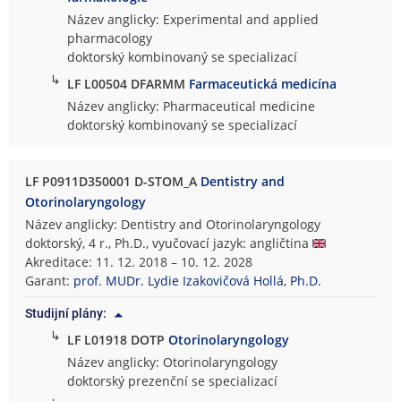
Název anglicky: Experimental and applied
pharmacology
doktorský kombinovaný se specializací
↳
LF L00504 DFARMM
Farmaceutická medicína
Název anglicky: Pharmaceutical medicine
doktorský kombinovaný se specializací
LF P0911D350001 D-STOM_A
Dentistry and
Otorinolaryngology
Název anglicky: Dentistry and Otorinolaryngology
doktorský, 4 r., Ph.D., vyučovací jazyk: angličtina
Akreditace: 11. 12. 2018 – 10. 12. 2028
Garant:
prof. MUDr. Lydie Izakovičová Hollá, Ph.D.
Studijní plány:
↳
LF L01918 DOTP
Otorinolaryngology
Název anglicky: Otorinolaryngology
doktorský prezenční se specializací