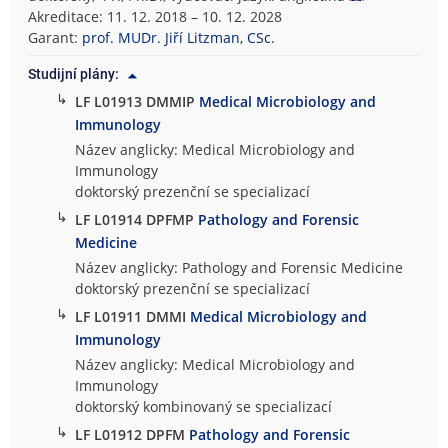
Akreditace: 11. 12. 2018 – 10. 12. 2028
Garant:
prof. MUDr. Jiří Litzman, CSc.
Studijní plány:
↳
LF L01913 DMMIP
Medical Microbiology and
Immunology
Název anglicky: Medical Microbiology and
Immunology
doktorský prezenční se specializací
↳
LF L01914 DPFMP
Pathology and Forensic
Medicine
Název anglicky: Pathology and Forensic Medicine
doktorský prezenční se specializací
↳
LF L01911 DMMI
Medical Microbiology and
Immunology
Název anglicky: Medical Microbiology and
Immunology
doktorský kombinovaný se specializací
↳
LF L01912 DPFM
Pathology and Forensic