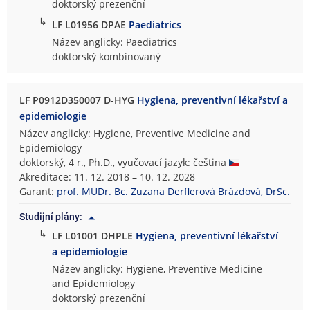
doktorský prezenční
↳
LF L01956 DPAE
Paediatrics
Název anglicky: Paediatrics
doktorský kombinovaný
LF P0912D350007 D-HYG
Hygiena, preventivní lékařství a
epidemiologie
Název anglicky: Hygiene, Preventive Medicine and
Epidemiology
doktorský, 4 r., Ph.D., vyučovací jazyk: čeština
Akreditace: 11. 12. 2018 – 10. 12. 2028
Garant:
prof. MUDr. Bc. Zuzana Derflerová Brázdová, DrSc.
Studijní plány:
↳
LF L01001 DHPLE
Hygiena, preventivní lékařství
a epidemiologie
Název anglicky: Hygiene, Preventive Medicine
and Epidemiology
doktorský prezenční