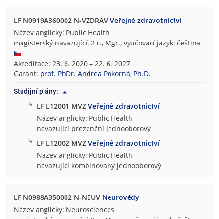
LF N0919A360002 N-VZDRAV
Veřejné zdravotnictví
Název anglicky: Public Health
magisterský navazující, 2 r., Mgr., vyučovací jazyk: čeština
Akreditace: 23. 6. 2020 – 22. 6. 2027
Garant:
prof. PhDr. Andrea Pokorná, Ph.D.
Studijní plány:
↳
LF L12001 MVZ
Veřejné zdravotnictví
Název anglicky: Public Health
navazující prezenční jednooborový
↳
LF L12002 MVZ
Veřejné zdravotnictví
Název anglicky: Public Health
navazující kombinovaný jednooborový
LF N0988A350002 N-NEUV
Neurovědy
Název anglicky: Neurosciences