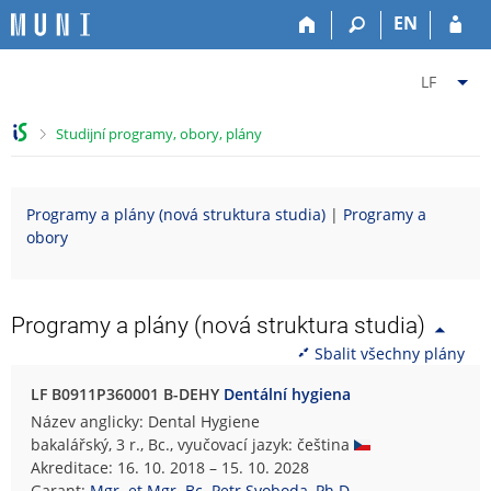
P
P
P
P
EN
ř
ř
ř
ř
e
e
e
e
Z
s
s
s
s
LF
k
k
k
k
m
o
o
o
o
ě
>
Studijní programy, obory, plány
č
č
č
č
n
i
i
i
i
i
t
t
t
t
t
Programy a plány (nová struktura studia)
|
Programy a
n
n
n
n
f
obory
a
a
a
a
a
h
h
o
p
k
o
l
b
a
u
r
a
s
t
l
Programy a plány (nová struktura studia)
n
v
a
i
t
Sbalit všechny plány
í
i
h
č
u
l
č
k
L
LF B0911P360001 B-DEHY
Dentální hygiena
i
k
u
é
Název anglicky: Dental Hygiene
š
u
k
bakalářský, 3 r., Bc., vyučovací jazyk: čeština
t
a
Akreditace: 16. 10. 2018 – 15. 10. 2028
u
ř
Garant:
Mgr. et Mgr. Bc. Petr Svoboda, Ph.D.