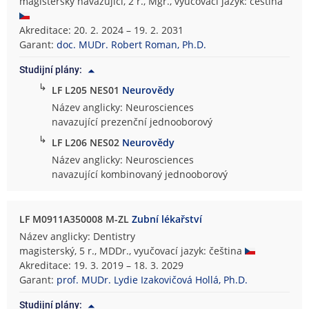
magisterský navazující, 2 r., Mgr., vyučovací jazyk: čeština
Akreditace: 20. 2. 2024 – 19. 2. 2031
Garant:
doc. MUDr. Robert Roman, Ph.D.
Studijní plány:
↳
LF L205 NES01
Neurovědy
Název anglicky: Neurosciences
navazující prezenční jednooborový
↳
LF L206 NES02
Neurovědy
Název anglicky: Neurosciences
navazující kombinovaný jednooborový
LF M0911A350008 M-ZL
Zubní lékařství
Název anglicky: Dentistry
magisterský, 5 r., MDDr., vyučovací jazyk: čeština
Akreditace: 19. 3. 2019 – 18. 3. 2029
Garant:
prof. MUDr. Lydie Izakovičová Hollá, Ph.D.
Studijní plány: