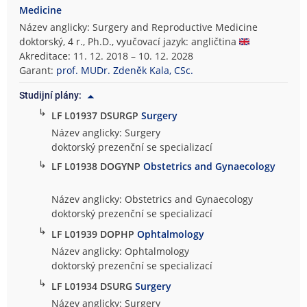
Medicine
Název anglicky: Surgery and Reproductive Medicine
doktorský, 4 r., Ph.D., vyučovací jazyk: angličtina
Akreditace: 11. 12. 2018 – 10. 12. 2028
Garant:
prof. MUDr. Zdeněk Kala, CSc.
Studijní plány:
↳
LF L01937 DSURGP
Surgery
Název anglicky: Surgery
doktorský prezenční se specializací
↳
LF L01938 DOGYNP
Obstetrics and Gynaecology
Název anglicky: Obstetrics and Gynaecology
doktorský prezenční se specializací
↳
LF L01939 DOPHP
Ophtalmology
Název anglicky: Ophtalmology
doktorský prezenční se specializací
↳
LF L01934 DSURG
Surgery
Název anglicky: Surgery